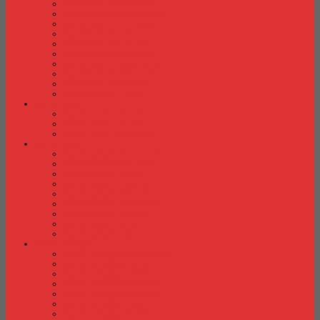
Kursi Kuliah Brother
Kursi Kuliah Chairman
Kursi Kuliah Chitose
Kursi Kuliah Donati
Kursi Kuliah Futura
Kursi Kuliah Indachi
Kursi Kuliah New Star
Kursi Kuliah Orbitrend
Kursi Kuliah Savello
Kursi Kuliah Tiger
Kursi Lipat
Kursi Lipat Chitose
Kursi Lipat Futura
Kursi Lipat New Star
Kursi Susun
Kursi Susun Chairman
Kursi Susun Chitose
Kursi Susun Donati
Kursi Susun Futura
Kursi Susun Indachi
Kursi Susun New Star
Kursi Susun Polaris
Kursi Susun Savello
Kursi Susun Tiger
Kursi Tunggu
Kursi Tunggu Chairman
Kursi Tunggu Donati
Kursi Tunggu Ichiko
Kursi Tunggu Indachi
Kursi Tunggu Savello
Kursi Tunggu Tiger
Kursi Tunggu Verona