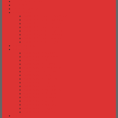
Fire Proof Cabinet
Flip Chart
Graver Furniture
Kursi Bar/ Cafe
Kursi Bar / Cafe Chairman
Kursi Bar / Cafe Subaru
Kursi Bar / Cafe Verona
Kursi Bar/ Cafe Donati
Kursi Bar/ Cafe Ergotec
Kursi Bar/ Cafe Indachi
Kursi Bar/ Cafe Savello
Kursi Bar/ Cafe Tiger
Kursi Gaming
Kursi Kantor
Kursi Kantor Ardent
Kursi Kantor Astrovis
Kursi Kantor Brother
Kursi Kantor Carrera
Kursi Kantor Chairman
Kursi Kantor Chitose
Kursi Kantor Donati
Kursi Kantor Ergotec
Kursi Kantor Importa
Kursi Kantor Indachi
Kursi Kantor Indachi Inco
Kursi Kantor Polaris
Kursi Kantor Rakuda
Kursi kantor Savello
Kursi Kantor Subaru
Kursi Kantor Tiger
Kursi Kantor Verona
Kursi Kuliah