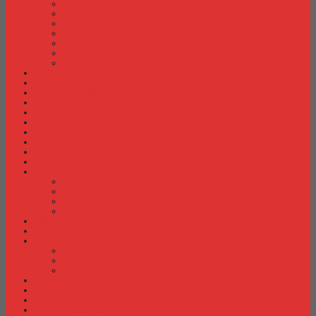
Meja Kantor Indachi
Meja Kantor Lion
Meja Kantor Lunar
Meja Kantor Modera
Meja Kantor Orbitrend
Meja Kantor Uno
Meja Kantor Vip
Meja Komputer
Meja Lipat
Meja Meeting
Meja Resepsionis
Mesin Absensi
Mesin Hitung Uang
Mesin Penghancur Kertas
Mesin Tik
Mobile File
Papan Tulis / WhiteBoard
Partisi Kantor
Partisi Kantor Donati
Partisi Kantor Indachi
Partisi Kantor Modera
Partisi Kantor Uno
Rak Sepatu
Rak Serbaguna
Rak TV
Rak TV Activ
Rak TV Expo
Rak TV Orbitrend
Ranjang Besi Expo
Ranjang Besi Orbitrend
Spring Bed Comforta
Spring bed Trendy