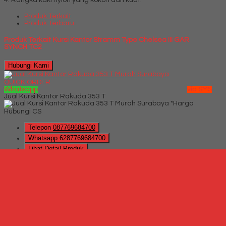
4. Rangka kaki nylon yang kokoh dan kuat.
Produk Terkait
Produk Terbaru
Produk Terkait Kursi Kantor Stramm Type Chelsea III GAR
SYNCH TC2
Hubungi Kami
QUICK ORDER
Whatsapp
via SMS
Jual Kursi Kantor Rakuda 353 T
*Harga
Hubungi CS
Telepon
087769684700
Whatsapp
6287769684700
Lihat Detail Produk
Jual Kursi Kantor Rakuda 353 T
*Harga Hubungi CS
Hubungi Kami
QUICK ORDER