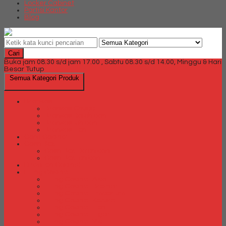
Locker Cabinet
Partisi Kantor
Blog
Cari
Buka jam 08.30 s/d jam 17.00 , Sabtu 08.30 s/d 14.00, Minggu & Hari
Besar Tutup
Semua Kategori Produk
Brankas
Brankas Chubb
Brankas Daichiban
Brankas Ichiban
Brankas Lion
Card Cabinet
Cash Box
Cash Box Daichiban
Cash Box Ichiban
Direction Cabinet
Filling Cabinet
Filling Cabinet Alba
Filling Cabinet Brother
Filling Cabinet Emporium
Filling Cabinet Kozure
Filling Cabinet Lion
Filling Cabinet Tiger
Filling Cabinet Vip