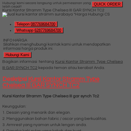
Hubungi kami secara langsung untuk pemesanan yang
QUICK ORDER
lebih cepat!
Kursi Kantor Stramm Type Chelsea III GAR SYNCH TC2
*Harga Hubungi CS
Telepon
087769684700
Whatsapp
6287769684700
INFO HARGA
Silahkan menghubungi kontak kami untuk mendapatkan
informasi harga produk ini.
Hubungi Kami
Bagikan informasi tentang
Kursi Kantor Stramm Type Chelsea
III GAR SYNCH TC2
kepada teman atau kerabat Anda.
Deskripsi
Kursi Kantor Stramm Type
Chelsea III GAR SYNCH TC2
Kursi Kantor Stramm Type Chelsea III gar synch Tc2
Keunggulan:
1. Desain yang menarik dan elegan.
2. Menggunakan bahan fabric / oscar yang berkualitas.
3. Armrest yang nyaman untuk lengan anda.