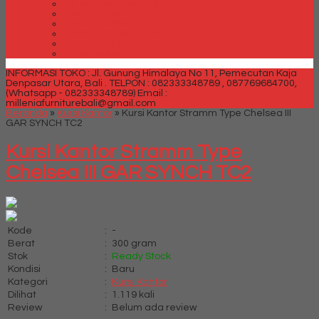
Spring bed Trendy Exeptional
Trendy Deluxe
Trendy Elegance
Trendy Golden Latex
Trendy Grand Lux
Trendy Super
INFORMASI TOKO : Jl. Gunung Himalaya No 11, Pemecutan Kaja
Denpasar Utara, Bali .
TELPON : 082333348789 , 087769684700,
(Whatsapp - 082333348789)
Email :
milleniafurniturebali@gmail.com
Beranda
»
Kursi Kantor
»
Kursi Kantor Stramm Type Chelsea III
GAR SYNCH TC2
Kursi Kantor Stramm Type
Chelsea III GAR SYNCH TC2
Kode
:
-
Berat
:
300 gram
Stok
:
Ready Stock
Kondisi
:
Baru
Kategori
:
Kursi Kantor
Dilihat
:
1.119 kali
Review
:
Belum ada review