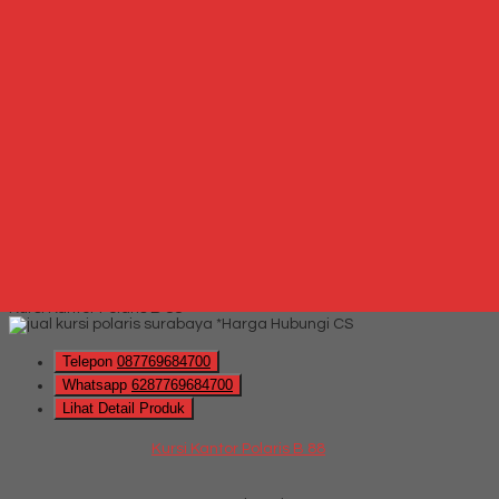
Whatsapp
via SMS
Kursi Kantor Carrera Mesh 105 Synchro
*Harga Hubungi CS
Telepon
087769684700
Whatsapp
6287769684700
Lihat Detail Produk
Kursi Kantor Carrera Mesh 105 Synchro
*Harga Hubungi CS
Hubungi Kami
QUICK ORDER
Whatsapp
via SMS
Kursi Kantor Polaris B 88
*Harga Hubungi CS
Telepon
087769684700
Whatsapp
6287769684700
Lihat Detail Produk
Kursi Kantor Polaris B 88