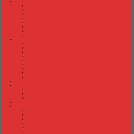
Laci Dorong
Laci Dorong Donati
Laci Dorong Expo
Laci Dorong Highpoint
Laci Dorong Indachi
Laci Dorong Modera
Laci Dorong Orbitrend
Laci Dorong Uno
Laci Dorong Vip
Lemari Arsip
Lemari Arsip Alba
Lemari Arsip Brother
Lemari Arsip Elite
Lemari Arsip Emporium
Lemari Arsip Importa
Lemari Arsip Kozure
Lemari Arsip Lion
Lemari Arsip Tiger
Lemari Arsip Vip
Lemari Arsip (Kayu)
Lemari Pakaian
Lemari Pakaian Activ
Lemari Pakaian Expo
Lemari Pakaian Orbitrend
Locker Cabinet
Meja Kantor
Meja Kantor Activ
Meja Kantor Aditech
Meja Kantor Alba
Meja Kantor Brother
Meja Kantor Euro
Meja Kantor Expo