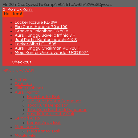
Ffn26mCseQzwzJTw3smpNE8Nti1cAw6hYZWaSDjvoqs
q
Kontak Kami
Hot Item!
Locker Kozure KL-6W
Flip Chart Hanako 70 x 100
Brankas Daichiban DS 80 A
Kursi Tunggu Savello Infinio 3 F
Jual Partisi Kantor Indachi 4 X S
Locker Alba LC – 505
Kursi Tunggu Chairman VC 720 F
Meja Kantor Uno Lavender UOD 8074
Checkout
MENU NAVIGASI
Home
Brankas
Filling Cabinet
Kursi Kantor
Kursi Kantor Bali
Jual Kursi Kantor Denpasar
Toko Kursi Denpasar
Toko Kursi Kantor di Denpasar
savello kursi kantor Bali
Lemari Arsip
Lemari Arsip Bali
Meja Kantor
Meja Kantor Bali
Mobile File