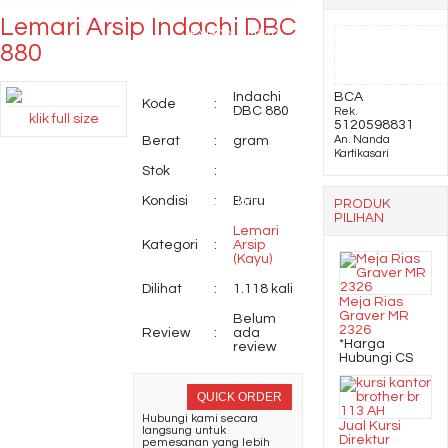
Lemari Arsip Indachi DBC
EXPO MP M240
880
Kursi Susun Tiger T
Indachi
BCA
Kode
:
DBC 880
Rek.
klik full size
108 MDF
5120598831
Berat
:
gram
An. Nanda
Kartikasari
Laci Dorong UNO UMP
Stok
:
Kondisi
:
Baru
1135 ( 3 laci )
PRODUK
PILIHAN
Lemari
Kategori
:
Arsip
(Kayu)
Dilihat
:
1.118 kali
Meja Rias
Graver MR
Belum
2326
Review
:
ada
*Harga
review
Hubungi CS
QUICK ORDER
Hubungi kami secara
Jual Kursi
langsung untuk
Direktur
pemesanan yang lebih