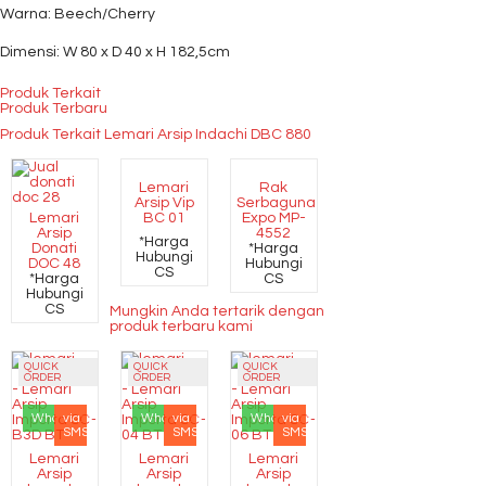
Warna: Beech/Cherry
Dimensi: W 80 x D 40 x H 182,5cm
Produk Terkait
Produk Terbaru
Produk Terkait Lemari Arsip Indachi DBC 880
Lemari
Rak
Arsip Vip
Serbaguna
Lemari
BC 01
Expo MP-
Arsip
4552
*Harga
Donati
*Harga
Hubungi
DOC 48
Hubungi
CS
*Harga
CS
Hubungi
CS
Mungkin Anda tertarik dengan
produk terbaru kami
QUICK
QUICK
QUICK
ORDER
ORDER
ORDER
Whatsapp
via
Whatsapp
via
Whatsapp
via
SMS
SMS
SMS
Lemari
Lemari
Lemari
Arsip
Arsip
Arsip