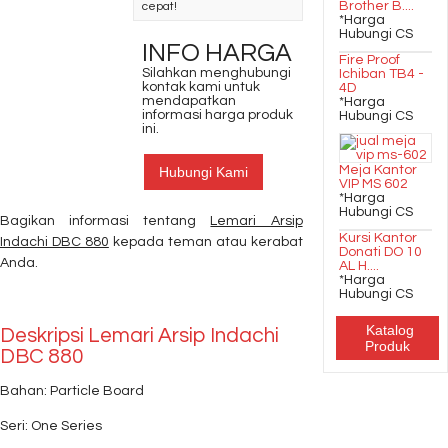
Brother B....
cepat!
*Harga
Hubungi CS
INFO HARGA
Fire Proof
Silahkan menghubungi
Ichiban TB4 -
kontak kami untuk
4D
mendapatkan
*Harga
informasi harga produk
Hubungi CS
ini.
Meja Kantor
Hubungi Kami
VIP MS 602
*Harga
Hubungi CS
Bagikan informasi tentang
Lemari Arsip
Kursi Kantor
Indachi DBC 880
kepada teman atau kerabat
Donati DO 10
Anda.
AL H....
*Harga
Hubungi CS
Katalog
Deskripsi
Lemari Arsip Indachi
Produk
DBC 880
Bahan: Particle Board
Seri: One Series