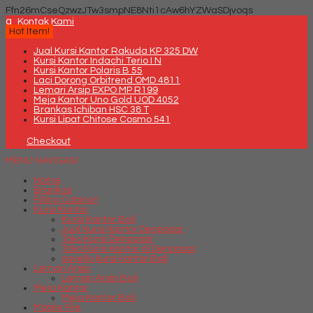
Ffn26mCseQzwzJTw3smpNE8Nti1cAw6hYZWaSDjvoqs
q
Kontak Kami
Hot Item!
Jual Kursi Kantor Rakuda KP 325 DW
Kursi Kantor Indachi Terio I N
Kursi Kantor Polaris B 55
Laci Dorong Orbitrend OMD 4811
Lemari Arsip EXPO MP R199
Meja Kantor Uno Gold UOD 4052
Brankas Ichiban HSC 38 T
Kursi Lipat Chitose Cosmo 541
Checkout
MENU NAVIGASI
Home
Brankas
Filling Cabinet
Kursi Kantor
Kursi Kantor Bali
Jual Kursi Kantor Denpasar
Toko Kursi Denpasar
Toko Kursi Kantor di Denpasar
savello kursi kantor Bali
Lemari Arsip
Lemari Arsip Bali
Meja Kantor
Meja Kantor Bali
Mobile File