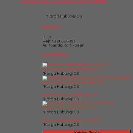
Kursi Kantor Stramm Chievo II GAR TX2 BMET
*Harga Hubungi CS
Info Bank
BCA
Rek.
5120598831
An. Nanda Kartikasari
Produk Pilihan
Kursi Kantor Indachi Recom I A....
*Harga Hubungi CS
Lemari Arsip Orbitrend GSR 108....
*Harga Hubungi CS
Kursi Kantor Donati Origy 1 AL....
*Harga Hubungi CS
Meja Kantor Lunar LMK 1275
*Harga Hubungi CS
Partisi kantor Modera 1.2 WS 4....
*Harga Hubungi CS
Katalog Produk