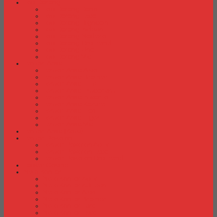
Laci Dorong
Laci Dorong Donati
Laci Dorong Expo
Laci Dorong Highpoint
Laci Dorong Indachi
Laci Dorong Modera
Laci Dorong Orbitrend
Laci Dorong Uno
Laci Dorong Vip
Lemari Arsip
Lemari Arsip Alba
Lemari Arsip Brother
Lemari Arsip Elite
Lemari Arsip Emporium
Lemari Arsip Importa
Lemari Arsip Kozure
Lemari Arsip Lion
Lemari Arsip Tiger
Lemari Arsip Vip
Lemari Arsip (Kayu)
Lemari Pakaian
Lemari Pakaian Activ
Lemari Pakaian Expo
Lemari Pakaian Orbitrend
Locker Cabinet
Meja Kantor
Meja Kantor Activ
Meja Kantor Aditech
Meja Kantor Alba
Meja Kantor Brother
Meja Kantor Euro
Meja Kantor Expo