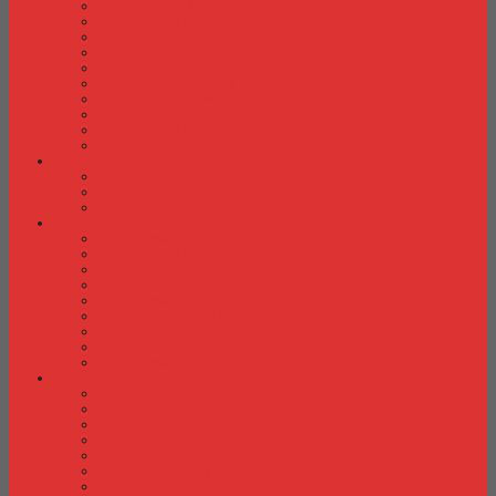
Kursi Kuliah Brother
Kursi Kuliah Chairman
Kursi Kuliah Chitose
Kursi Kuliah Donati
Kursi Kuliah Futura
Kursi Kuliah Indachi
Kursi Kuliah New Star
Kursi Kuliah Orbitrend
Kursi Kuliah Savello
Kursi Kuliah Tiger
Kursi Lipat
Kursi Lipat Chitose
Kursi Lipat Futura
Kursi Lipat New Star
Kursi Susun
Kursi Susun Chairman
Kursi Susun Chitose
Kursi Susun Donati
Kursi Susun Futura
Kursi Susun Indachi
Kursi Susun New Star
Kursi Susun Polaris
Kursi Susun Savello
Kursi Susun Tiger
Kursi Tunggu
Kursi Tunggu Chairman
Kursi Tunggu Donati
Kursi Tunggu Ichiko
Kursi Tunggu Indachi
Kursi Tunggu Savello
Kursi Tunggu Tiger
Kursi Tunggu Verona