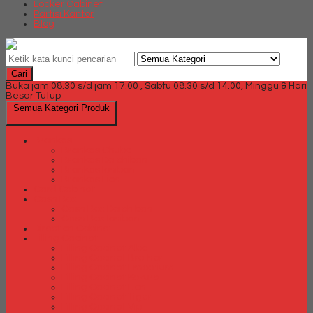
Locker Cabinet
Partisi Kantor
Blog
Cari
Buka jam 08.30 s/d jam 17.00 , Sabtu 08.30 s/d 14.00, Minggu & Hari
Besar Tutup
Semua Kategori Produk
Brankas
Brankas Chubb
Brankas Daichiban
Brankas Ichiban
Brankas Lion
Card Cabinet
Cash Box
Cash Box Daichiban
Cash Box Ichiban
Direction Cabinet
Filling Cabinet
Filling Cabinet Alba
Filling Cabinet Brother
Filling Cabinet Emporium
Filling Cabinet Kozure
Filling Cabinet Lion
Filling Cabinet Tiger
Filling Cabinet Vip