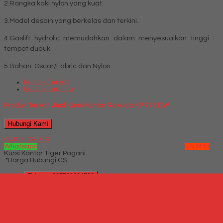
2.Rangka kaki nylon yang kuat.
3.Model desain yang berkelas dan terkini.
4.Gaslift hydrolic memudahkan dalam menyesuaikan tinggi
tempat duduk.
5.Bahan: Oscar/Fabric dan Nylon
Produk Terkait
Produk Terbaru
Produk Terkait Jual Kursi Kantor Rakuda KP 775 DW
Hubungi Kami
QUICK ORDER
Whatsapp
via SMS
Kursi Kantor Tiger Pagani
*Harga Hubungi CS
Telepon
087769684700
Whatsapp
6287769684700
Lihat Detail Produk
Kursi Kantor Tiger Pagani