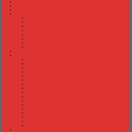
Fire Proof Cabinet
Flip Chart
Graver Furniture
Kursi Bar/ Cafe
Kursi Bar / Cafe Chairman
Kursi Bar / Cafe Subaru
Kursi Bar / Cafe Verona
Kursi Bar/ Cafe Donati
Kursi Bar/ Cafe Ergotec
Kursi Bar/ Cafe Indachi
Kursi Bar/ Cafe Savello
Kursi Bar/ Cafe Tiger
Kursi Gaming
Kursi Kantor
Kursi Kantor Ardent
Kursi Kantor Astrovis
Kursi Kantor Brother
Kursi Kantor Carrera
Kursi Kantor Chairman
Kursi Kantor Chitose
Kursi Kantor Donati
Kursi Kantor Ergotec
Kursi Kantor Importa
Kursi Kantor Indachi
Kursi Kantor Indachi Inco
Kursi Kantor Polaris
Kursi Kantor Rakuda
Kursi kantor Savello
Kursi Kantor Subaru
Kursi Kantor Tiger
Kursi Kantor Verona
Kursi Kuliah