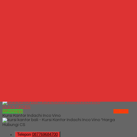
*Harga Hubungi CS
Hubungi Kami
QUICK ORDER
Whatsapp
via SMS
Kursi Kantor Ergotec 766 U
*Harga Hubungi CS
Telepon
087769684700
Whatsapp
6287769684700
Lihat Detail Produk
Kursi Kantor Ergotec 766 U
*Harga Hubungi CS
Hubungi Kami
QUICK ORDER
Whatsapp
via SMS
Kursi Kantor Indachi Inco Vino
*Harga
Hubungi CS
Telepon
087769684700