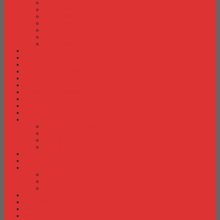
Meja Kantor Indachi
Meja Kantor Lion
Meja Kantor Lunar
Meja Kantor Modera
Meja Kantor Orbitrend
Meja Kantor Uno
Meja Kantor Vip
Meja Komputer
Meja Lipat
Meja Meeting
Meja Resepsionis
Mesin Absensi
Mesin Hitung Uang
Mesin Penghancur Kertas
Mesin Tik
Mobile File
Papan Tulis / WhiteBoard
Partisi Kantor
Partisi Kantor Donati
Partisi Kantor Indachi
Partisi Kantor Modera
Partisi Kantor Uno
Rak Sepatu
Rak Serbaguna
Rak TV
Rak TV Activ
Rak TV Expo
Rak TV Orbitrend
Ranjang Besi Expo
Ranjang Besi Orbitrend
Spring Bed Comforta
Spring bed Trendy