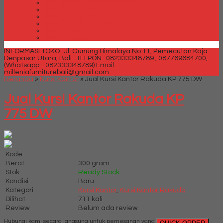
Spring bed Trendy Exeptional
Trendy Deluxe
Trendy Elegance
Trendy Golden Latex
Trendy Grand Lux
Trendy Super
INFORMASI TOKO : Jl. Gunung Himalaya No 11, Pemecutan Kaja
Denpasar Utara, Bali .
TELPON : 082333348789 , 087769684700,
(Whatsapp - 082333348789)
Email :
milleniafurniturebali@gmail.com
Beranda
»
Kursi Kantor
»
Jual Kursi Kantor Rakuda KP 775 DW
Jual Kursi Kantor Rakuda KP
775 DW
Kode
:
-
Berat
:
300 gram
Stok
:
Ready Stock
Kondisi
:
Baru
Kategori
:
Kursi Kantor
,
Kursi Kantor Rakuda
Dilihat
:
711 kali
Review
:
Belum ada review
Hubungi kami secara langsung untuk pemesanan yang