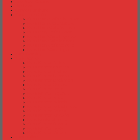
Fire Proof Cabinet
Flip Chart
Graver Furniture
Kursi Bar/ Cafe
Kursi Bar / Cafe Chairman
Kursi Bar / Cafe Subaru
Kursi Bar / Cafe Verona
Kursi Bar/ Cafe Donati
Kursi Bar/ Cafe Ergotec
Kursi Bar/ Cafe Indachi
Kursi Bar/ Cafe Savello
Kursi Bar/ Cafe Tiger
Kursi Gaming
Kursi Kantor
Kursi Kantor Ardent
Kursi Kantor Astrovis
Kursi Kantor Brother
Kursi Kantor Carrera
Kursi Kantor Chairman
Kursi Kantor Chitose
Kursi Kantor Donati
Kursi Kantor Ergotec
Kursi Kantor Importa
Kursi Kantor Indachi
Kursi Kantor Indachi Inco
Kursi Kantor Polaris
Kursi Kantor Rakuda
Kursi kantor Savello
Kursi Kantor Subaru
Kursi Kantor Tiger
Kursi Kantor Verona
Kursi Kuliah