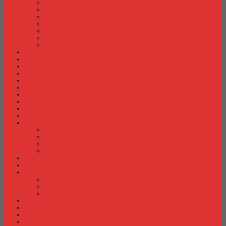
Meja Kantor Indachi
Meja Kantor Lion
Meja Kantor Lunar
Meja Kantor Modera
Meja Kantor Orbitrend
Meja Kantor Uno
Meja Kantor Vip
Meja Komputer
Meja Lipat
Meja Meeting
Meja Resepsionis
Mesin Absensi
Mesin Hitung Uang
Mesin Penghancur Kertas
Mesin Tik
Mobile File
Papan Tulis / WhiteBoard
Partisi Kantor
Partisi Kantor Donati
Partisi Kantor Indachi
Partisi Kantor Modera
Partisi Kantor Uno
Rak Sepatu
Rak Serbaguna
Rak TV
Rak TV Activ
Rak TV Expo
Rak TV Orbitrend
Ranjang Besi Expo
Ranjang Besi Orbitrend
Spring Bed Comforta
Spring bed Trendy