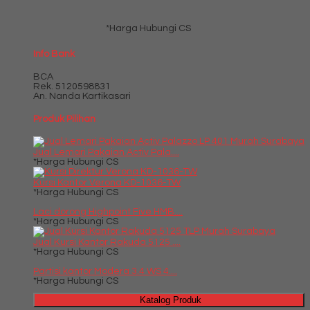
*Harga Hubungi CS
Info Bank
BCA
Rek.
5120598831
An. Nanda Kartikasari
Produk Pilihan
Jual Lemari Pakaian Activ Pala....
*Harga Hubungi CS
Kursi Kantor Verona KD-1036-TW
*Harga Hubungi CS
Laci dorong Highpoint Five HMB....
*Harga Hubungi CS
Jual Kursi Kantor Rakuda 5125 ....
*Harga Hubungi CS
Partisi kantor Modera 3.4 WS 4....
*Harga Hubungi CS
Katalog Produk