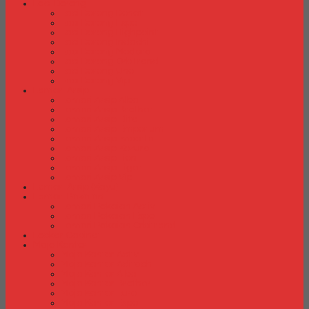
Laci Dorong
Laci Dorong Donati
Laci Dorong Expo
Laci Dorong Highpoint
Laci Dorong Indachi
Laci Dorong Modera
Laci Dorong Orbitrend
Laci Dorong Uno
Laci Dorong Vip
Lemari Arsip
Lemari Arsip Alba
Lemari Arsip Brother
Lemari Arsip Elite
Lemari Arsip Emporium
Lemari Arsip Importa
Lemari Arsip Kozure
Lemari Arsip Lion
Lemari Arsip Tiger
Lemari Arsip Vip
Lemari Arsip (Kayu)
Lemari Pakaian
Lemari Pakaian Activ
Lemari Pakaian Expo
Lemari Pakaian Orbitrend
Locker Cabinet
Meja Kantor
Meja Kantor Activ
Meja Kantor Aditech
Meja Kantor Alba
Meja Kantor Brother
Meja Kantor Euro
Meja Kantor Expo