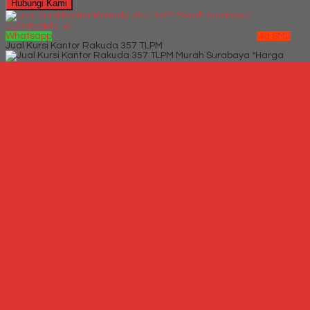
Hubungi Kami
QUICK ORDER
Whatsapp
via SMS
Jual Kursi Kantor Rakuda 357 TLPM
*Harga
Hubungi CS
Telepon
087769684700
Whatsapp
6287769684700
Lihat Detail Produk
Jual Kursi Kantor Rakuda 357 TLPM
*Harga Hubungi CS
Hubungi Kami
QUICK ORDER
Whatsapp
via SMS
Kursi Kantor Donati Asvecto 1 C
*Harga Hubungi CS
Telepon
087769684700
Whatsapp
6287769684700
Lihat Detail Produk