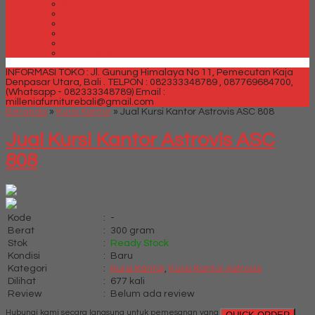
Spring bed Trendy Exeptional
Trendy Deluxe
Trendy Elegance
Trendy Golden Latex
Trendy Grand Lux
Trendy Super
INFORMASI TOKO : Jl. Gunung Himalaya No 11, Pemecutan Kaja
Denpasar Utara, Bali .
TELPON : 082333348789 , 087769684700,
(Whatsapp - 082333348789)
Email :
milleniafurniturebali@gmail.com
Beranda
»
Kursi Kantor
»
Jual Kursi Kantor Astrovis ASC 808
Jual Kursi Kantor Astrovis ASC
808
Kode
:
-
Berat
:
300 gram
Stok
:
Ready Stock
Kondisi
:
Baru
Kategori
:
Kursi Kantor
,
Kursi Kantor Astrovis
Dilihat
:
677 kali
Review
:
Belum ada review
Hubungi kami secara langsung untuk pemesanan yang