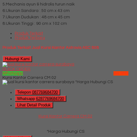
5.Mechanis ayun & hidrolis turun naik
6.Ukuran Sandara : 50 cm x 43 cm
7.Ukuran Dudukan : 48 cm x 45 cm
8.Ukuran Tinggi : 90 cm x 102 cm
Produk Terkait
Produk Terbaru
Produk Terkait Jual Kursi Kantor Astrovis ASC 808
Hubungi Kami
QUICK ORDER
Whatsapp
via SMS
Kursi Kantor Carrera CM 02
*Harga Hubungi CS
Telepon
087769684700
Whatsapp
6287769684700
Lihat Detail Produk
Kursi Kantor Carrera CM 02
*Harga Hubungi CS