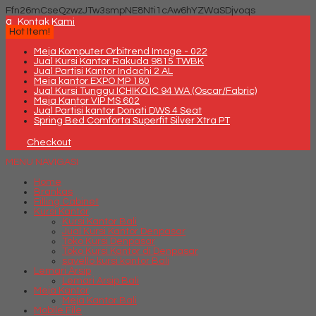
Ffn26mCseQzwzJTw3smpNE8Nti1cAw6hYZWaSDjvoqs
q
Kontak Kami
Hot Item!
Meja Komputer Orbitrend Image - 022
Jual Kursi Kantor Rakuda 9815 TWBK
Jual Partisi Kantor Indachi 2 AL
Meja kantor EXPO MP 180
Jual Kursi Tunggu ICHIKO IC 94 WA (Oscar/Fabric)
Meja Kantor VIP MS 602
Jual Partisi kantor Donati DWS 4 Seat
Spring Bed Comforta Superfit Silver Xtra PT
Checkout
MENU NAVIGASI
Home
Brankas
Filling Cabinet
Kursi Kantor
Kursi Kantor Bali
Jual Kursi Kantor Denpasar
Toko Kursi Denpasar
Toko Kursi Kantor di Denpasar
savello kursi kantor Bali
Lemari Arsip
Lemari Arsip Bali
Meja Kantor
Meja Kantor Bali
Mobile File