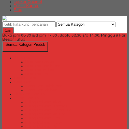
Locker Cabinet
Partisi Kantor
Blog
Cari
Buka jam 08.30 s/d jam 17.00 , Sabtu 08.30 s/d 14.00, Minggu & Hari
Besar Tutup
Semua Kategori Produk
Brankas
Brankas Chubb
Brankas Daichiban
Brankas Ichiban
Brankas Lion
Card Cabinet
Cash Box
Cash Box Daichiban
Cash Box Ichiban
Direction Cabinet
Filling Cabinet
Filling Cabinet Alba
Filling Cabinet Brother
Filling Cabinet Emporium
Filling Cabinet Kozure
Filling Cabinet Lion
Filling Cabinet Tiger
Filling Cabinet Vip