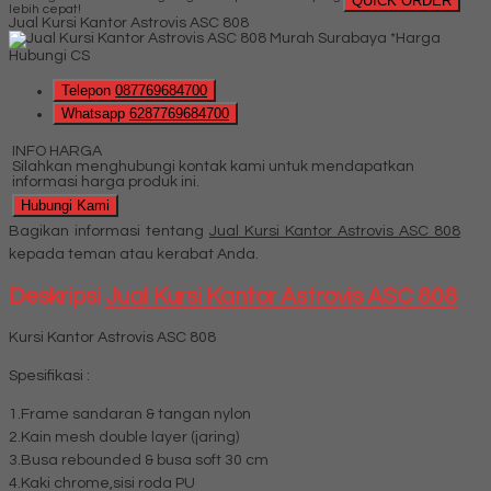
QUICK ORDER
lebih cepat!
Jual Kursi Kantor Astrovis ASC 808
*Harga
Hubungi CS
Telepon
087769684700
Whatsapp
6287769684700
INFO HARGA
Silahkan menghubungi kontak kami untuk mendapatkan
informasi harga produk ini.
Hubungi Kami
Bagikan informasi tentang
Jual Kursi Kantor Astrovis ASC 808
kepada teman atau kerabat Anda.
Deskripsi
Jual Kursi Kantor Astrovis ASC 808
Kursi Kantor Astrovis ASC 808
Spesifikasi :
1.Frame sandaran & tangan nylon
2.Kain mesh double layer (jaring)
3.Busa rebounded & busa soft 30 cm
4.Kaki chrome,sisi roda PU