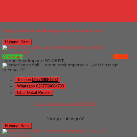
Kursi Kantor Donati Asvecto 1 C
*Harga Hubungi CS
Mungkin Anda tertarik dengan produk terbaru kami
Hubungi Kami
QUICK ORDER
Whatsapp
via SMS
Lemari Arsip Importa SC-A8 BT
*Harga
Hubungi CS
Telepon
087769684700
Whatsapp
6287769684700
Lihat Detail Produk
Lemari Arsip Importa SC-A8 BT
*Harga Hubungi CS
Hubungi Kami
QUICK ORDER