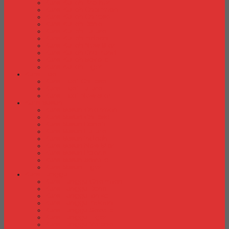
Kursi Kuliah Brother
Kursi Kuliah Chairman
Kursi Kuliah Chitose
Kursi Kuliah Donati
Kursi Kuliah Futura
Kursi Kuliah Indachi
Kursi Kuliah New Star
Kursi Kuliah Orbitrend
Kursi Kuliah Savello
Kursi Kuliah Tiger
Kursi Lipat
Kursi Lipat Chitose
Kursi Lipat Futura
Kursi Lipat New Star
Kursi Susun
Kursi Susun Chairman
Kursi Susun Chitose
Kursi Susun Donati
Kursi Susun Futura
Kursi Susun Indachi
Kursi Susun New Star
Kursi Susun Polaris
Kursi Susun Savello
Kursi Susun Tiger
Kursi Tunggu
Kursi Tunggu Chairman
Kursi Tunggu Donati
Kursi Tunggu Ichiko
Kursi Tunggu Indachi
Kursi Tunggu Savello
Kursi Tunggu Tiger
Kursi Tunggu Verona