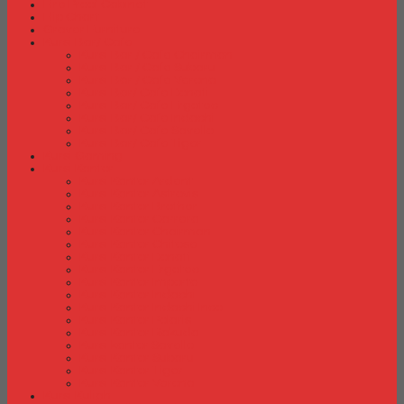
Fire Proof Cabinet
Flip Chart
Graver Furniture
Kursi Bar/ Cafe
Kursi Bar / Cafe Chairman
Kursi Bar / Cafe Subaru
Kursi Bar / Cafe Verona
Kursi Bar/ Cafe Donati
Kursi Bar/ Cafe Ergotec
Kursi Bar/ Cafe Indachi
Kursi Bar/ Cafe Savello
Kursi Bar/ Cafe Tiger
Kursi Gaming
Kursi Kantor
Kursi Kantor Ardent
Kursi Kantor Astrovis
Kursi Kantor Brother
Kursi Kantor Carrera
Kursi Kantor Chairman
Kursi Kantor Chitose
Kursi Kantor Donati
Kursi Kantor Ergotec
Kursi Kantor Importa
Kursi Kantor Indachi
Kursi Kantor Indachi Inco
Kursi Kantor Polaris
Kursi Kantor Rakuda
Kursi kantor Savello
Kursi Kantor Subaru
Kursi Kantor Tiger
Kursi Kantor Verona
Kursi Kuliah