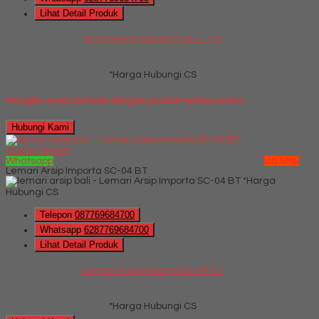
Lihat Detail Produk
Kursi kantor Donati Cortez 1 N
*Harga Hubungi CS
Mungkin Anda tertarik dengan produk terbaru kami
Hubungi Kami
QUICK ORDER
Whatsapp
via SMS
Lemari Arsip Importa SC-04 BT
*Harga
Hubungi CS
Telepon
087769684700
Whatsapp
6287769684700
Lihat Detail Produk
Lemari Arsip Importa SC-04 BT
*Harga Hubungi CS