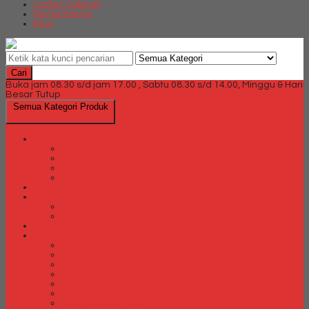
Locker Cabinet
Partisi Kantor
Blog
Cari
Buka jam 08.30 s/d jam 17.00 , Sabtu 08.30 s/d 14.00, Minggu & Hari
Besar Tutup
Semua Kategori Produk
Brankas
Brankas Chubb
Brankas Daichiban
Brankas Ichiban
Brankas Lion
Card Cabinet
Cash Box
Cash Box Daichiban
Cash Box Ichiban
Direction Cabinet
Filling Cabinet
Filling Cabinet Alba
Filling Cabinet Brother
Filling Cabinet Emporium
Filling Cabinet Kozure
Filling Cabinet Lion
Filling Cabinet Tiger
Filling Cabinet Vip