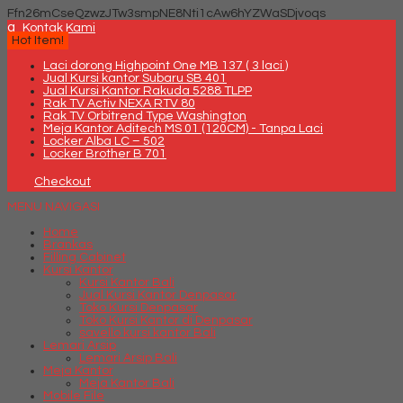
Ffn26mCseQzwzJTw3smpNE8Nti1cAw6hYZWaSDjvoqs
q
Kontak Kami
Hot Item!
Laci dorong Highpoint One MB 137 ( 3 laci )
Jual Kursi kantor Subaru SB 401
Jual Kursi Kantor Rakuda 5288 TLPP
Rak TV Activ NEXA RTV 80
Rak TV Orbitrend Type Washington
Meja Kantor Aditech MS 01 (120CM) - Tanpa Laci
Locker Alba LC – 502
Locker Brother B 701
Checkout
MENU NAVIGASI
Home
Brankas
Filling Cabinet
Kursi Kantor
Kursi Kantor Bali
Jual Kursi Kantor Denpasar
Toko Kursi Denpasar
Toko Kursi Kantor di Denpasar
savello kursi kantor Bali
Lemari Arsip
Lemari Arsip Bali
Meja Kantor
Meja Kantor Bali
Mobile File