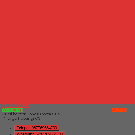
*Harga Hubungi CS
Hubungi Kami
QUICK ORDER
Whatsapp
via SMS
Kursi Kantor Importa IMP OC-W1
*Harga Hubungi CS
Telepon
087769684700
Whatsapp
6287769684700
Lihat Detail Produk
Kursi Kantor Importa IMP OC-W1
*Harga Hubungi CS
Hubungi Kami
QUICK ORDER
Whatsapp
via SMS
Kursi kantor Donati Cortez 1 N
*Harga Hubungi CS
Telepon
087769684700
Whatsapp
6287769684700