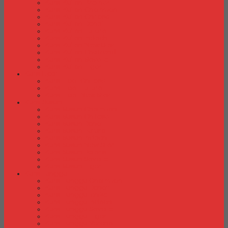
Kursi Kuliah Brother
Kursi Kuliah Chairman
Kursi Kuliah Chitose
Kursi Kuliah Donati
Kursi Kuliah Futura
Kursi Kuliah Indachi
Kursi Kuliah New Star
Kursi Kuliah Orbitrend
Kursi Kuliah Savello
Kursi Kuliah Tiger
Kursi Lipat
Kursi Lipat Chitose
Kursi Lipat Futura
Kursi Lipat New Star
Kursi Susun
Kursi Susun Chairman
Kursi Susun Chitose
Kursi Susun Donati
Kursi Susun Futura
Kursi Susun Indachi
Kursi Susun New Star
Kursi Susun Polaris
Kursi Susun Savello
Kursi Susun Tiger
Kursi Tunggu
Kursi Tunggu Chairman
Kursi Tunggu Donati
Kursi Tunggu Ichiko
Kursi Tunggu Indachi
Kursi Tunggu Savello
Kursi Tunggu Tiger
Kursi Tunggu Verona