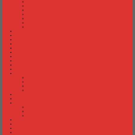
Meja Kantor Indachi
Meja Kantor Lion
Meja Kantor Lunar
Meja Kantor Modera
Meja Kantor Orbitrend
Meja Kantor Uno
Meja Kantor Vip
Meja Komputer
Meja Lipat
Meja Meeting
Meja Resepsionis
Mesin Absensi
Mesin Hitung Uang
Mesin Penghancur Kertas
Mesin Tik
Mobile File
Papan Tulis / WhiteBoard
Partisi Kantor
Partisi Kantor Donati
Partisi Kantor Indachi
Partisi Kantor Modera
Partisi Kantor Uno
Rak Sepatu
Rak Serbaguna
Rak TV
Rak TV Activ
Rak TV Expo
Rak TV Orbitrend
Ranjang Besi Expo
Ranjang Besi Orbitrend
Spring Bed Comforta
Spring bed Trendy