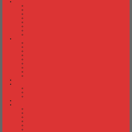
Laci Dorong
Laci Dorong Donati
Laci Dorong Expo
Laci Dorong Highpoint
Laci Dorong Indachi
Laci Dorong Modera
Laci Dorong Orbitrend
Laci Dorong Uno
Laci Dorong Vip
Lemari Arsip
Lemari Arsip Alba
Lemari Arsip Brother
Lemari Arsip Elite
Lemari Arsip Emporium
Lemari Arsip Importa
Lemari Arsip Kozure
Lemari Arsip Lion
Lemari Arsip Tiger
Lemari Arsip Vip
Lemari Arsip (Kayu)
Lemari Pakaian
Lemari Pakaian Activ
Lemari Pakaian Expo
Lemari Pakaian Orbitrend
Locker Cabinet
Meja Kantor
Meja Kantor Activ
Meja Kantor Aditech
Meja Kantor Alba
Meja Kantor Brother
Meja Kantor Euro
Meja Kantor Expo