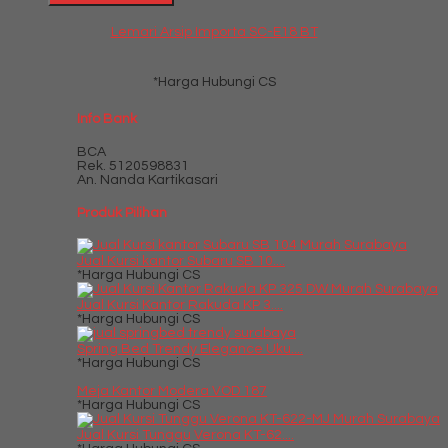
Lemari Arsip Importa SC-E18 BT
*Harga Hubungi CS
Info Bank
BCA
Rek.
5120598831
An. Nanda Kartikasari
Produk Pilihan
Jual Kursi kantor Subaru SB 10....
*Harga Hubungi CS
Jual Kursi Kantor Rakuda KP 3....
*Harga Hubungi CS
Spring Bed Trendy Elegance Uku....
*Harga Hubungi CS
Meja Kantor Modera VOD 187
*Harga Hubungi CS
Jual Kursi Tunggu Verona KT-62....