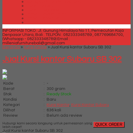
Spring bed Trendy Exeptional
Trendy Deluxe
Trendy Elegance
Trendy Golden Latex
Trendy Grand Lux
Trendy Super
INFORMASI TOKO : Jl. Gunung Himalaya No 11, Pemecutan Kaja
Denpasar Utara, Bali .
TELPON : 082333348789 , 087769684700,
(Whatsapp - 082333348789)
Email :
milleniafurniturebali@gmail.com
Beranda
»
Kursi Kantor
»
Jual Kursi kantor Subaru SB 302
Jual Kursi kantor Subaru SB 302
Kode
:
-
Berat
:
300 gram
Stok
:
Ready Stock
Kondisi
:
Baru
Kategori
:
Kursi Kantor
,
Kursi Kantor Subaru
Dilihat
:
636 kali
Review
:
Belum ada review
Hubungi kami secara langsung untuk pemesanan yang
QUICK ORDER
lebih cepat!
Jual Kursi kantor Subaru SB 302