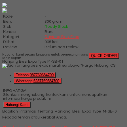
Kode
:
-
Berat
:
300 gram
Stok
:
Ready Stock
Kondisi
:
Baru
Kategori
:
Ranjang Besi Expo
Dilihat
:
995 kali
Review
:
Belum ada review
Hubungi kami secara langsung untuk pemesanan yang
QUICK ORDER
lebih cepat!
Ranjang Besi Expo Type M-SB-01
*Harga Hubungi CS
Telepon
087769684700
Whatsapp
6287769684700
INFO HARGA
Silahkan menghubungi kontak kami untuk mendapatkan
informasi harga produk ini.
Hubungi Kami
Bagikan informasi tentang
Ranjang Besi Expo Type M-SB-01
kepada teman atau kerabat Anda.