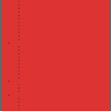
Kursi Kantor Chitose
Kursi Kantor Donati
Kursi Kantor Ergotec
Kursi Kantor Importa
Kursi Kantor Indachi
Kursi Kantor Indachi Inco
Kursi Kantor Polaris
Kursi Kantor Rakuda
Kursi kantor Savello
Kursi Kantor Subaru
Kursi Kantor Tiger
Kursi Kantor Verona
Kursi Kuliah
Kursi Kuliah Brother
Kursi Kuliah Chairman
Kursi Kuliah Chitose
Kursi Kuliah Donati
Kursi Kuliah Futura
Kursi Kuliah Indachi
Kursi Kuliah New Star
Kursi Kuliah Orbitrend
Kursi Kuliah Savello
Kursi Kuliah Tiger
Kursi Lipat
Kursi Lipat Chitose
Kursi Lipat Futura
Kursi Lipat New Star
Kursi Susun
Kursi Susun Chairman
Kursi Susun Chitose
Kursi Susun Donati
Kursi Susun Futura