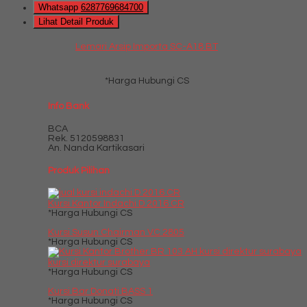
Whatsapp
6287769684700
Lihat Detail Produk
Lemari Arsip Importa SC-A18 BT
*Harga Hubungi CS
Info Bank
BCA
Rek.
5120598831
An. Nanda Kartikasari
Produk Pilihan
Kursi Kantor Indachi D 2016 CR
*Harga Hubungi CS
Kursi Susun Chairman VC 2805
*Harga Hubungi CS
kursi direktur surabaya
*Harga Hubungi CS
Kursi Bar Donati BASS 1
*Harga Hubungi CS