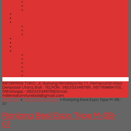
Partisi Kantor Indachi
Partisi Kantor Modera
Partisi Kantor Uno
Rak Sepatu
Rak Serbaguna
Rak TV
Rak TV Activ
Rak TV Expo
Rak TV Orbitrend
Ranjang Besi Expo
Ranjang Besi Orbitrend
Spring Bed Comforta
Spring bed Trendy
Spring bed Trendy Exeptional
Trendy Deluxe
Trendy Elegance
Trendy Golden Latex
Trendy Grand Lux
Trendy Super
INFORMASI TOKO : Jl. Gunung Himalaya No 11, Pemecutan Kaja
Denpasar Utara, Bali .
TELPON : 082333348789 , 087769684700,
(Whatsapp - 082333348789)
Email :
milleniafurniturebali@gmail.com
Beranda
»
Ranjang Besi Expo
»
Ranjang Besi Expo Type M-SB-
01
Ranjang Besi Expo Type M-SB-
01