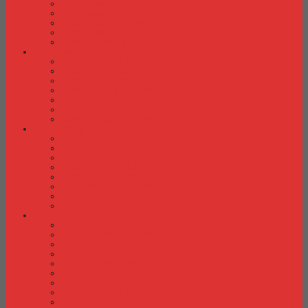
Kursi Susun Indachi
Kursi Susun New Star
Kursi Susun Polaris
Kursi Susun Savello
Kursi Susun Tiger
Kursi Tunggu
Kursi Tunggu Chairman
Kursi Tunggu Donati
Kursi Tunggu Ichiko
Kursi Tunggu Indachi
Kursi Tunggu Savello
Kursi Tunggu Tiger
Kursi Tunggu Verona
Laci Dorong
Laci Dorong Donati
Laci Dorong Expo
Laci Dorong Highpoint
Laci Dorong Indachi
Laci Dorong Modera
Laci Dorong Orbitrend
Laci Dorong Uno
Laci Dorong Vip
Lemari Arsip
Lemari Arsip Alba
Lemari Arsip Brother
Lemari Arsip Elite
Lemari Arsip Emporium
Lemari Arsip Importa
Lemari Arsip Kozure
Lemari Arsip Lion
Lemari Arsip Tiger
Lemari Arsip Vip