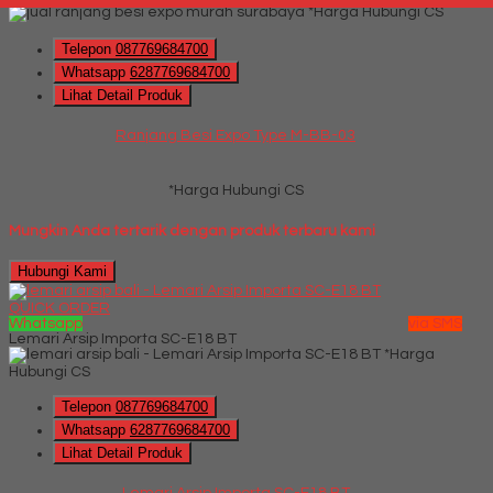
*Harga Hubungi CS
Telepon
087769684700
Whatsapp
6287769684700
Lihat Detail Produk
Ranjang Besi Expo Type M-BB-03
*Harga Hubungi CS
Mungkin Anda tertarik dengan produk terbaru kami
Hubungi Kami
QUICK ORDER
Whatsapp
via SMS
Lemari Arsip Importa SC-E18 BT
*Harga
Hubungi CS
Telepon
087769684700
Whatsapp
6287769684700
Lihat Detail Produk
Lemari Arsip Importa SC-E18 BT