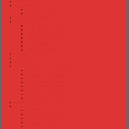
Card Cabinet
Cash Box
Cash Box Daichiban
Cash Box Ichiban
Direction Cabinet
Filling Cabinet
Filling Cabinet Alba
Filling Cabinet Brother
Filling Cabinet Emporium
Filling Cabinet Kozure
Filling Cabinet Lion
Filling Cabinet Tiger
Filling Cabinet Vip
Fire Proof Cabinet
Flip Chart
Graver Furniture
Kursi Bar/ Cafe
Kursi Bar / Cafe Chairman
Kursi Bar / Cafe Subaru
Kursi Bar / Cafe Verona
Kursi Bar/ Cafe Donati
Kursi Bar/ Cafe Ergotec
Kursi Bar/ Cafe Indachi
Kursi Bar/ Cafe Savello
Kursi Bar/ Cafe Tiger
Kursi Gaming
Kursi Kantor
Kursi Kantor Ardent
Kursi Kantor Astrovis
Kursi Kantor Brother
Kursi Kantor Carrera
Kursi Kantor Chairman