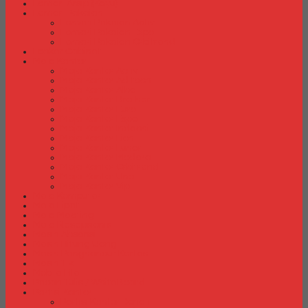
Lemari Arsip (Kayu)
Lemari Pakaian
Lemari Pakaian Activ
Lemari Pakaian Expo
Lemari Pakaian Orbitrend
Locker Cabinet
Meja Kantor
Meja Kantor Activ
Meja Kantor Aditech
Meja Kantor Alba
Meja Kantor Brother
Meja Kantor Euro
Meja Kantor Expo
Meja Kantor Indachi
Meja Kantor Lion
Meja Kantor Lunar
Meja Kantor Modera
Meja Kantor Orbitrend
Meja Kantor Uno
Meja Kantor Vip
Meja Komputer
Meja Lipat
Meja Meeting
Meja Resepsionis
Mesin Absensi
Mesin Hitung Uang
Mesin Penghancur Kertas
Mesin Tik
Mobile File
Papan Tulis / WhiteBoard
Partisi Kantor
Partisi Kantor Donati