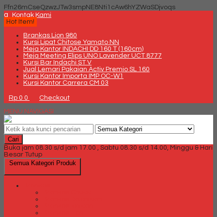
Ffn26mCseQzwzJTw3smpNE8Nti1cAw6hYZWaSDjvoqs
q
Kontak Kami
Hot Item!
Brankas Lion 980
Kursi Lipat Chitose Yamato NN
Meja Kantor INDACHI DD 160 T (160cm)
Meja Meeting Elips UNO Lavender UCT 8777
Kursi Bar Indachi ST V
Jual Lemari Pakaian Activ Premio SL 160
Kursi Kantor Importa IMP OC-W1
Kursi Kantor Carrera CM 03
Rp 0
0
Checkout
MENU NAVIGASI
Cari
Buka jam 08.30 s/d jam 17.00 , Sabtu 08.30 s/d 14.00, Minggu & Hari
Besar Tutup
Semua Kategori Produk
Brankas
Brankas Chubb
Brankas Daichiban
Brankas Ichiban
Brankas Lion