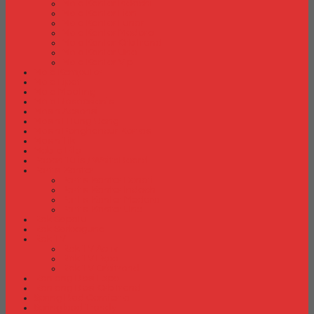
Meja Kantor Indachi
Meja Kantor Lion
Meja Kantor Lunar
Meja Kantor Modera
Meja Kantor Orbitrend
Meja Kantor Uno
Meja Kantor Vip
Meja Komputer
Meja Lipat
Meja Meeting
Meja Resepsionis
Mesin Absensi
Mesin Hitung Uang
Mesin Penghancur Kertas
Mesin Tik
Mobile File
Papan Tulis / WhiteBoard
Partisi Kantor
Partisi Kantor Donati
Partisi Kantor Indachi
Partisi Kantor Modera
Partisi Kantor Uno
Rak Sepatu
Rak Serbaguna
Rak TV
Rak TV Activ
Rak TV Expo
Rak TV Orbitrend
Ranjang Besi Expo
Ranjang Besi Orbitrend
Spring Bed Comforta
Spring bed Trendy