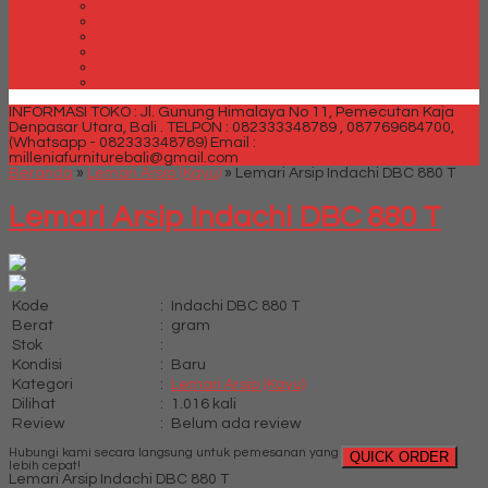
Spring bed Trendy Exeptional
Trendy Deluxe
Trendy Elegance
Trendy Golden Latex
Trendy Grand Lux
Trendy Super
INFORMASI TOKO : Jl. Gunung Himalaya No 11, Pemecutan Kaja
Denpasar Utara, Bali .
TELPON : 082333348789 , 087769684700,
(Whatsapp - 082333348789)
Email :
milleniafurniturebali@gmail.com
Beranda
»
Lemari Arsip (Kayu)
»
Lemari Arsip Indachi DBC 880 T
Lemari Arsip Indachi DBC 880 T
Kode
:
Indachi DBC 880 T
Berat
:
gram
Stok
:
Kondisi
:
Baru
Kategori
:
Lemari Arsip (Kayu)
Dilihat
:
1.016 kali
Review
:
Belum ada review
Hubungi kami secara langsung untuk pemesanan yang
QUICK ORDER
lebih cepat!
Lemari Arsip Indachi DBC 880 T