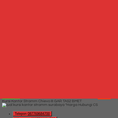
*Harga Hubungi CS
Hubungi Kami
Rak Serbaguna Expo MP-4552
*Harga Hubungi CS
Telepon
087769684700
Whatsapp
6287769684700
Lihat Detail Produk
Rak Serbaguna Expo MP-4552
*Harga Hubungi CS
Mungkin Anda tertarik dengan produk terbaru kami
Hubungi Kami
QUICK ORDER
Whatsapp
via SMS
Kursi Kantor Stramm Chievo III GAR TAS2 BMET
*Harga Hubungi CS
Telepon
087769684700