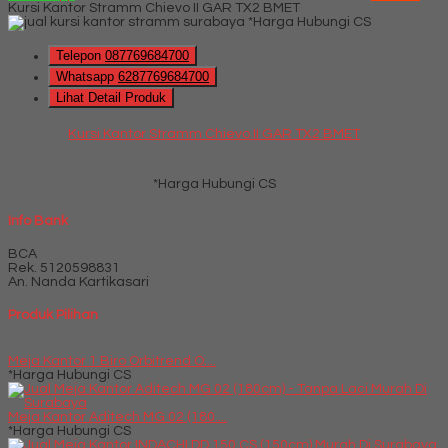
Kursi Kantor Stramm Chievo II GAR TX2 BMET
*Harga Hubungi CS
Telepon
087769684700
Whatsapp
6287769684700
Lihat Detail Produk
Kursi Kantor Stramm Chievo II GAR TX2 BMET
*Harga Hubungi CS
Info Bank
BCA
Rek.
5120598831
An. Nanda Kartikasari
Produk Pilihan
Meja Kantor 1 Biro Orbitrend O....
*Harga Hubungi CS
Meja Kantor Aditech MG 02 (180....
*Harga Hubungi CS