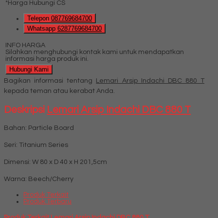
*Harga Hubungi CS
Telepon
087769684700
Whatsapp
6287769684700
INFO HARGA
Silahkan menghubungi kontak kami untuk mendapatkan
informasi harga produk ini.
Hubungi Kami
Bagikan informasi tentang
Lemari Arsip Indachi DBC 880 T
kepada teman atau kerabat Anda.
Deskripsi
Lemari Arsip Indachi DBC 880 T
Bahan: Particle Board
Seri: Titanium Series
Dimensi: W 80 x D 40 x H 201,5cm
Warna: Beech/Cherry
Produk Terkait
Produk Terbaru
Produk Terkait Lemari Arsip Indachi DBC 880 T