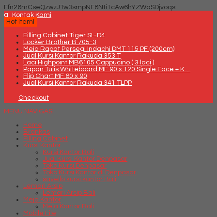
Ffn26mCseQzwzJTw3smpNE8Nti1cAw6hYZWaSDjvoqs
q
Kontak Kami
Hot Item!
Filling Cabinet Tiger SL-D4
Locker Brother B 705-3
Meja Rapat Persegi Indachi DMT 115 PF (200cm)
Jual Kursi Kantor Rakuda 353 T
Laci Highpoint MB6105 Cappucino ( 3 laci )
Papan Tulis Whiteboard MF 90 x 120 Single Face + K....
Flip Chart MF 60 x 90
Jual Kursi Kantor Rakuda 341 TLPP
Checkout
MENU NAVIGASI
Home
Brankas
Filling Cabinet
Kursi Kantor
Kursi Kantor Bali
Jual Kursi Kantor Denpasar
Toko Kursi Denpasar
Toko Kursi Kantor di Denpasar
savello kursi kantor Bali
Lemari Arsip
Lemari Arsip Bali
Meja Kantor
Meja Kantor Bali
Mobile File