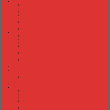
Laci Dorong
Laci Dorong Donati
Laci Dorong Expo
Laci Dorong Highpoint
Laci Dorong Indachi
Laci Dorong Modera
Laci Dorong Orbitrend
Laci Dorong Uno
Laci Dorong Vip
Lemari Arsip
Lemari Arsip Alba
Lemari Arsip Brother
Lemari Arsip Elite
Lemari Arsip Emporium
Lemari Arsip Importa
Lemari Arsip Kozure
Lemari Arsip Lion
Lemari Arsip Tiger
Lemari Arsip Vip
Lemari Arsip (Kayu)
Lemari Pakaian
Lemari Pakaian Activ
Lemari Pakaian Expo
Lemari Pakaian Orbitrend
Locker Cabinet
Meja Kantor
Meja Kantor Activ
Meja Kantor Aditech
Meja Kantor Alba
Meja Kantor Brother
Meja Kantor Euro
Meja Kantor Expo