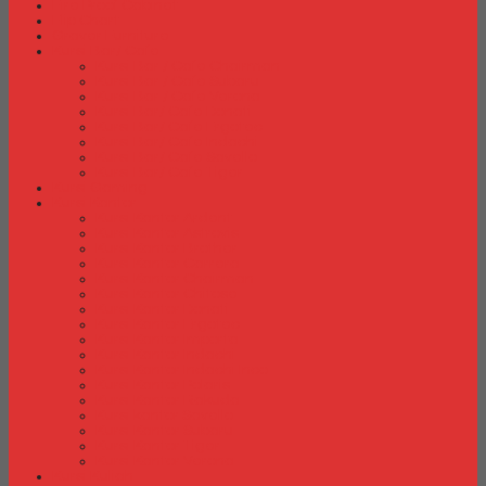
Fire Proof Cabinet
Flip Chart
Graver Furniture
Kursi Bar/ Cafe
Kursi Bar / Cafe Chairman
Kursi Bar / Cafe Subaru
Kursi Bar / Cafe Verona
Kursi Bar/ Cafe Donati
Kursi Bar/ Cafe Ergotec
Kursi Bar/ Cafe Indachi
Kursi Bar/ Cafe Savello
Kursi Bar/ Cafe Tiger
Kursi Gaming
Kursi Kantor
Kursi Kantor Ardent
Kursi Kantor Astrovis
Kursi Kantor Brother
Kursi Kantor Carrera
Kursi Kantor Chairman
Kursi Kantor Chitose
Kursi Kantor Donati
Kursi Kantor Ergotec
Kursi Kantor Importa
Kursi Kantor Indachi
Kursi Kantor Indachi Inco
Kursi Kantor Polaris
Kursi Kantor Rakuda
Kursi kantor Savello
Kursi Kantor Subaru
Kursi Kantor Tiger
Kursi Kantor Verona
Kursi Kuliah