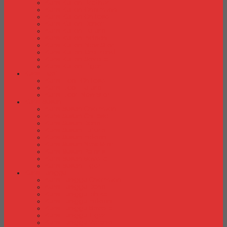
Kursi Kuliah Brother
Kursi Kuliah Chairman
Kursi Kuliah Chitose
Kursi Kuliah Donati
Kursi Kuliah Futura
Kursi Kuliah Indachi
Kursi Kuliah New Star
Kursi Kuliah Orbitrend
Kursi Kuliah Savello
Kursi Kuliah Tiger
Kursi Lipat
Kursi Lipat Chitose
Kursi Lipat Futura
Kursi Lipat New Star
Kursi Susun
Kursi Susun Chairman
Kursi Susun Chitose
Kursi Susun Donati
Kursi Susun Futura
Kursi Susun Indachi
Kursi Susun New Star
Kursi Susun Polaris
Kursi Susun Savello
Kursi Susun Tiger
Kursi Tunggu
Kursi Tunggu Chairman
Kursi Tunggu Donati
Kursi Tunggu Ichiko
Kursi Tunggu Indachi
Kursi Tunggu Savello
Kursi Tunggu Tiger
Kursi Tunggu Verona