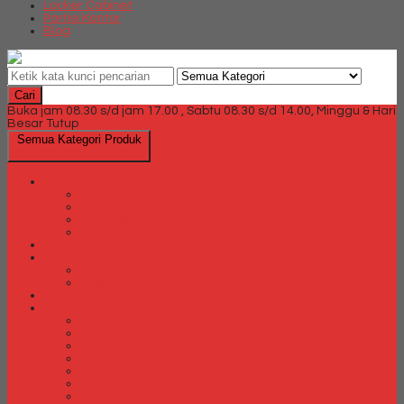
Locker Cabinet
Partisi Kantor
Blog
Cari
Buka jam 08.30 s/d jam 17.00 , Sabtu 08.30 s/d 14.00, Minggu & Hari
Besar Tutup
Semua Kategori Produk
Brankas
Brankas Chubb
Brankas Daichiban
Brankas Ichiban
Brankas Lion
Card Cabinet
Cash Box
Cash Box Daichiban
Cash Box Ichiban
Direction Cabinet
Filling Cabinet
Filling Cabinet Alba
Filling Cabinet Brother
Filling Cabinet Emporium
Filling Cabinet Kozure
Filling Cabinet Lion
Filling Cabinet Tiger
Filling Cabinet Vip