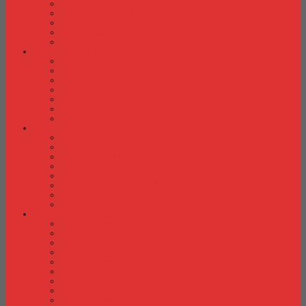
Kursi Susun Indachi
Kursi Susun New Star
Kursi Susun Polaris
Kursi Susun Savello
Kursi Susun Tiger
Kursi Tunggu
Kursi Tunggu Chairman
Kursi Tunggu Donati
Kursi Tunggu Ichiko
Kursi Tunggu Indachi
Kursi Tunggu Savello
Kursi Tunggu Tiger
Kursi Tunggu Verona
Laci Dorong
Laci Dorong Donati
Laci Dorong Expo
Laci Dorong Highpoint
Laci Dorong Indachi
Laci Dorong Modera
Laci Dorong Orbitrend
Laci Dorong Uno
Laci Dorong Vip
Lemari Arsip
Lemari Arsip Alba
Lemari Arsip Brother
Lemari Arsip Elite
Lemari Arsip Emporium
Lemari Arsip Importa
Lemari Arsip Kozure
Lemari Arsip Lion
Lemari Arsip Tiger
Lemari Arsip Vip