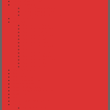
Lemari Arsip (Kayu)
Lemari Pakaian
Lemari Pakaian Activ
Lemari Pakaian Expo
Lemari Pakaian Orbitrend
Locker Cabinet
Meja Kantor
Meja Kantor Activ
Meja Kantor Aditech
Meja Kantor Alba
Meja Kantor Brother
Meja Kantor Euro
Meja Kantor Expo
Meja Kantor Indachi
Meja Kantor Lion
Meja Kantor Lunar
Meja Kantor Modera
Meja Kantor Orbitrend
Meja Kantor Uno
Meja Kantor Vip
Meja Komputer
Meja Lipat
Meja Meeting
Meja Resepsionis
Mesin Absensi
Mesin Hitung Uang
Mesin Penghancur Kertas
Mesin Tik
Mobile File
Papan Tulis / WhiteBoard
Partisi Kantor
Partisi Kantor Donati