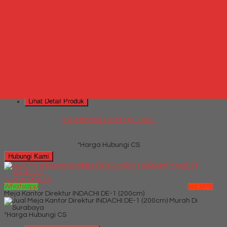
*Harga Hubungi CS
Hubungi Kami
QUICK ORDER
Whatsapp
via SMS
Meja Kantor Lunar QD 1260 L
*Harga Hubungi CS
Telepon
087769684700
Whatsapp
6287769684700
Lihat Detail Produk
Meja Kantor Lunar QD 1260 L
*Harga Hubungi CS
Hubungi Kami
QUICK ORDER
Whatsapp
via SMS
Meja Kantor Direktur INDACHI DE-1 (200cm)
*Harga Hubungi CS