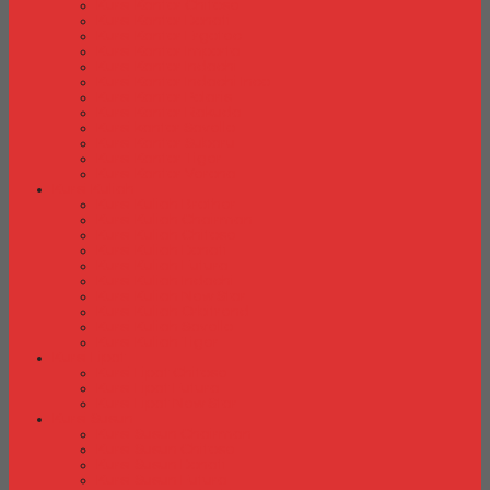
Kursi Kantor Chitose
Kursi Kantor Donati
Kursi Kantor Ergotec
Kursi Kantor Importa
Kursi Kantor Indachi
Kursi Kantor Indachi Inco
Kursi Kantor Polaris
Kursi Kantor Rakuda
Kursi kantor Savello
Kursi Kantor Subaru
Kursi Kantor Tiger
Kursi Kantor Verona
Kursi Kuliah
Kursi Kuliah Brother
Kursi Kuliah Chairman
Kursi Kuliah Chitose
Kursi Kuliah Donati
Kursi Kuliah Futura
Kursi Kuliah Indachi
Kursi Kuliah New Star
Kursi Kuliah Orbitrend
Kursi Kuliah Savello
Kursi Kuliah Tiger
Kursi Lipat
Kursi Lipat Chitose
Kursi Lipat Futura
Kursi Lipat New Star
Kursi Susun
Kursi Susun Chairman
Kursi Susun Chitose
Kursi Susun Donati
Kursi Susun Futura