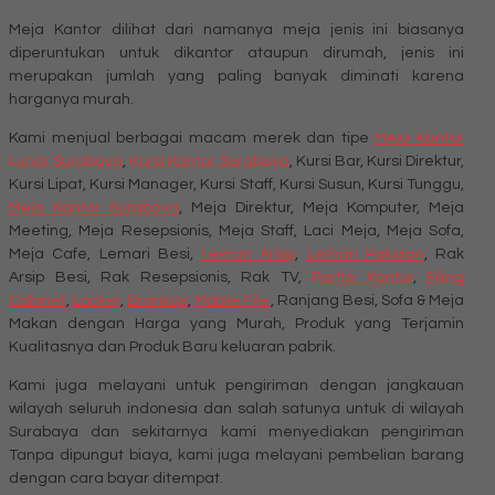
Meja Kantor dilihat dari namanya meja jenis ini biasanya
diperuntukan untuk dikantor ataupun dirumah, jenis ini
merupakan jumlah yang paling banyak diminati karena
harganya murah.
Kami menjual berbagai macam merek dan tipe
Meja Kantor
Lunar Surabaya
,
Kursi Kantor Surabaya
, Kursi Bar, Kursi Direktur,
Kursi Lipat, Kursi Manager, Kursi Staff, Kursi Susun, Kursi Tunggu,
Meja Kantor Surabaya
, Meja Direktur, Meja Komputer, Meja
Meeting, Meja Resepsionis, Meja Staff, Laci Meja, Meja Sofa,
Meja Cafe, Lemari Besi,
Lemari Arsip
,
Lemari Pakaian
, Rak
Arsip Besi, Rak Resepsionis, Rak TV,
Partisi Kantor
,
Filing
Cabinet
,
Locker
,
Brankas
,
Mobile File
, Ranjang Besi, Sofa & Meja
Makan dengan Harga yang Murah, Produk yang Terjamin
Kualitasnya dan Produk Baru keluaran pabrik.
Kami juga melayani untuk pengiriman dengan jangkauan
wilayah seluruh indonesia dan salah satunya untuk di wilayah
Surabaya dan sekitarnya kami menyediakan pengiriman
Tanpa dipungut biaya, kami juga melayani pembelian barang
dengan cara bayar ditempat.