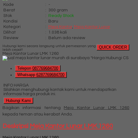
Kode
:
-
Berat
:
300 gram
Stok
:
Ready Stock
Kondisi
:
Baru
Kategori
:
Meja Kantor
,
Meja Kantor Lunar
Dilihat
:
1.038 kali
Review
:
Belum ada review
Hubungi kami secara langsung untuk pemesanan yang
QUICK ORDER
lebih cepat!
Meja Kantor Lunar LMK 1260
*Harga Hubungi CS
Telepon
087769684700
Whatsapp
6287769684700
INFO HARGA
Silahkan menghubungi kontak kami untuk mendapatkan
informasi harga produk ini.
Hubungi Kami
Bagikan informasi tentang
Meja Kantor Lunar LMK 1260
kepada teman atau kerabat Anda.
Deskripsi
Meja Kantor Lunar LMK 1260
Meja Kantor Lunar LMK 1260