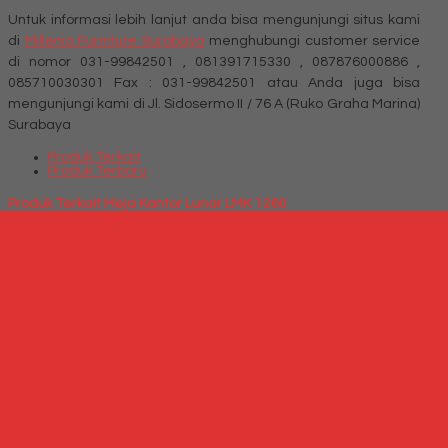
Untuk informasi lebih lanjut anda bisa mengunjungi situs kami
di
Millenia Furniture Surabaya
menghubungi customer service
di nomor 031-99842501 , 081391715330 , 087876000886 ,
085710030301 Fax : 031-99842501 atau Anda juga bisa
mengunjungi kami di Jl. Sidosermo II / 76 A (Ruko Graha Marina)
Surabaya
Produk Terkait
Produk Terbaru
Produk Terkait Meja Kantor Lunar LMK 1260
Hubungi Kami
QUICK ORDER
Whatsapp
via SMS
Meja kantor EXPO MT 3002
*Harga Hubungi CS
Telepon
087769684700
Whatsapp
6287769684700
Lihat Detail Produk
Meja kantor EXPO MT 3002