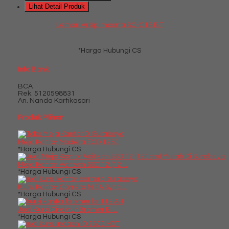
Lihat Detail Produk
Lemari Arsip Importa SC-C18 BT
*Harga Hubungi CS
Info Bank
BCA
Rek.
5120598831
An. Nanda Kartikasari
Produk Pilihan
Meja Kantor Modera EOD 1260
*Harga Hubungi CS
Meja Kantor Aditech SSD 12 (12....
*Harga Hubungi CS
Kursi Kantor Carrera M 3A Sync....
*Harga Hubungi CS
Jual Kursi Direktur Brother B....
*Harga Hubungi CS