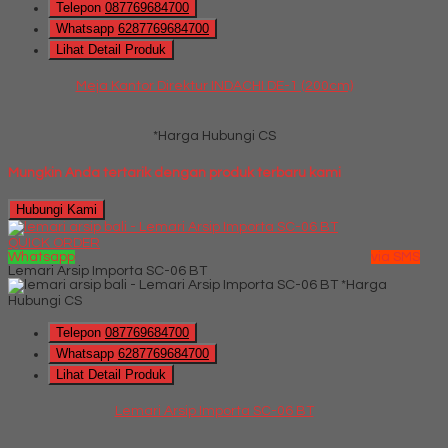
Telepon
087769684700
Whatsapp
6287769684700
Lihat Detail Produk
Meja Kantor Direktur INDACHI DE-1 (200cm)
*Harga Hubungi CS
Mungkin Anda tertarik dengan produk terbaru kami
Hubungi Kami
QUICK ORDER
Whatsapp
via SMS
Lemari Arsip Importa SC-06 BT
*Harga
Hubungi CS
Telepon
087769684700
Whatsapp
6287769684700
Lihat Detail Produk
Lemari Arsip Importa SC-06 BT