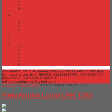
Partisi Kantor Indachi
Partisi Kantor Modera
Partisi Kantor Uno
Rak Sepatu
Rak Serbaguna
Rak TV
Rak TV Activ
Rak TV Expo
Rak TV Orbitrend
Ranjang Besi Expo
Ranjang Besi Orbitrend
Spring Bed Comforta
Spring bed Trendy
Spring bed Trendy Exeptional
Trendy Deluxe
Trendy Elegance
Trendy Golden Latex
Trendy Grand Lux
Trendy Super
INFORMASI TOKO : Jl. Gunung Himalaya No 11, Pemecutan Kaja
Denpasar Utara, Bali .
TELPON : 082333348789 , 087769684700,
(Whatsapp - 082333348789)
Email :
milleniafurniturebali@gmail.com
Beranda
»
Meja Kantor
»
Meja Kantor Lunar LMK 1260
Meja Kantor Lunar LMK 1260