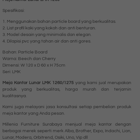
Spesifikasi:
1. Menggunakan bahan particle board yang berkualitas.
2. List profil kaki yang kokoh dan anti benturan.
3. Model desain yang minimalis dan elegan.
4. Dilapisi pvc yang tahan air dan anti gores.
Bahan: Particle Board
Warna: Beech dan Cherry
Dimensi: W 120 x D 60 x H 75cm
Seri: LMK
Meja Kantor Lunar LMK 1260/1275
yang kami jual merupakan
produk yang berkualitas, harga murah dan terjamin
kualitasnya.
Kami juga melayani jasa konsultasi setiap pembelian produk
meja kantor yang Anda pesan.
Millenia Furniture Surabaya menjual meja kantor dengan
berbagai merek seperti merk Alba, Brother, Expo, Indachi, Lion,
Lunar, Modera, Orbitrend, Osiki, Uno, Vip dll