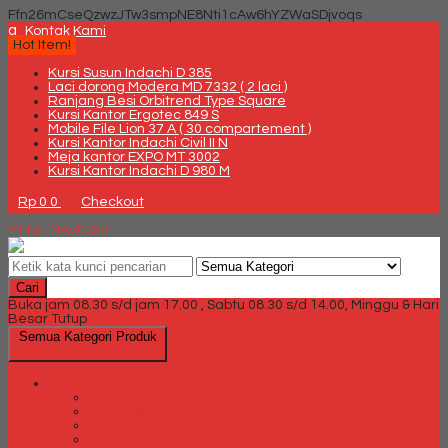
Ffn26mCseQzwzJTw3smpNE8Nti1cAw6hYZWaSDjvoqs
q
Kontak Kami
Hot Item!
Kursi Susun Indachi D 385
Laci dorong Modera MD 7332 ( 2 laci )
Ranjang Besi Orbitrend Type Square
Kursi Kantor Ergotec 849 S
Mobile File Lion 37 A ( 30 compartement )
Kursi Kantor Indachi Civil II N
Meja kantor EXPO MT 3002
Kursi Kantor Indachi D 980 M
Rp 0
0
Checkout
MENU NAVIGASI
Cari
Buka jam 08.30 s/d jam 17.00 , Sabtu 08.30 s/d 14.00, Minggu & Hari
Besar Tutup
Semua Kategori Produk
Brankas
Brankas Chubb
Brankas Daichiban
Brankas Ichiban
Brankas Lion