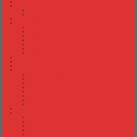
Card Cabinet
Cash Box
Cash Box Daichiban
Cash Box Ichiban
Direction Cabinet
Filling Cabinet
Filling Cabinet Alba
Filling Cabinet Brother
Filling Cabinet Emporium
Filling Cabinet Kozure
Filling Cabinet Lion
Filling Cabinet Tiger
Filling Cabinet Vip
Fire Proof Cabinet
Flip Chart
Graver Furniture
Kursi Bar/ Cafe
Kursi Bar / Cafe Chairman
Kursi Bar / Cafe Subaru
Kursi Bar / Cafe Verona
Kursi Bar/ Cafe Donati
Kursi Bar/ Cafe Ergotec
Kursi Bar/ Cafe Indachi
Kursi Bar/ Cafe Savello
Kursi Bar/ Cafe Tiger
Kursi Gaming
Kursi Kantor
Kursi Kantor Ardent
Kursi Kantor Astrovis
Kursi Kantor Brother
Kursi Kantor Carrera
Kursi Kantor Chairman