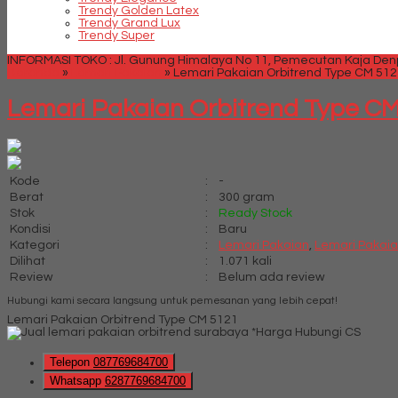
Trendy Golden Latex
Trendy Grand Lux
Trendy Super
INFORMASI TOKO : Jl. Gunung Himalaya No 11, Pemecutan Kaja Denpa
Beranda
»
Lemari Pakaian
»
Lemari Pakaian Orbitrend Type CM 512
Lemari Pakaian Orbitrend Type C
Kode
:
-
Berat
:
300 gram
Stok
:
Ready Stock
Kondisi
:
Baru
Kategori
:
Lemari Pakaian
,
Lemari Pakaia
Dilihat
:
1.071 kali
Review
:
Belum ada review
Hubungi kami secara langsung untuk pemesanan yang lebih cepat!
Lemari Pakaian Orbitrend Type CM 5121
*Harga Hubungi CS
Telepon
087769684700
Whatsapp
6287769684700