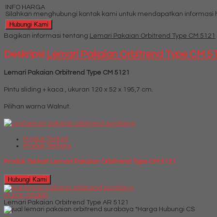
INFO HARGA
Silahkan menghubungi kontak kami untuk mendapatkan informasi ha
Hubungi Kami
Bagikan informasi tentang
Lemari Pakaian Orbitrend Type CM 5121
Deskripsi
Lemari Pakaian Orbitrend Type CM 5
Lemari Pakaian Orbitrend Type CM 5121
Pintu sliding + kaca , ukuran 120 x 52 x 195,7 cm.
Pilihan warna Walnut.
Produk Terkait
Produk Terbaru
Produk Terkait Lemari Pakaian Orbitrend Type CM 5121
Hubungi Kami
QUICK ORDER
Lemari Pakaian Orbitrend Type AR 5121
*Harga Hubungi CS