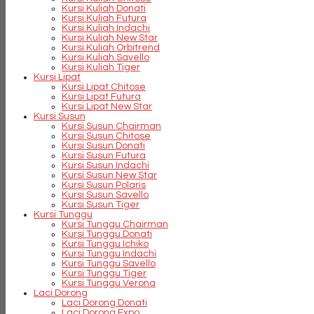
Kursi Kuliah Donati
Kursi Kuliah Futura
Kursi Kuliah Indachi
Kursi Kuliah New Star
Kursi Kuliah Orbitrend
Kursi Kuliah Savello
Kursi Kuliah Tiger
Kursi Lipat
Kursi Lipat Chitose
Kursi Lipat Futura
Kursi Lipat New Star
Kursi Susun
Kursi Susun Chairman
Kursi Susun Chitose
Kursi Susun Donati
Kursi Susun Futura
Kursi Susun Indachi
Kursi Susun New Star
Kursi Susun Polaris
Kursi Susun Savello
Kursi Susun Tiger
Kursi Tunggu
Kursi Tunggu Chairman
Kursi Tunggu Donati
Kursi Tunggu Ichiko
Kursi Tunggu Indachi
Kursi Tunggu Savello
Kursi Tunggu Tiger
Kursi Tunggu Verona
Laci Dorong
Laci Dorong Donati
Laci Dorong Expo