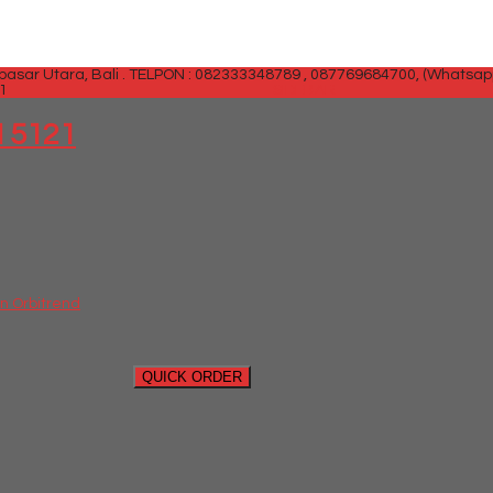
sar Utara, Bali .
TELPON : 082333348789 , 087769684700, (Whatsap
1
SIDEBAR
M 5121
n Orbitrend
QUICK ORDER