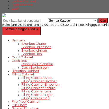
Locker Cabinet
Partisi Kantor
Blog
Cari
Buka jam 08.30 s/d jam 17.00 , Sabtu 08.30 s/d 14.00, Minggu & Hari
Semua Kategori Produk
Brankas
Brankas Chubb
Brankas Daichiban
Brankas Ichiban
Brankas Lion
Card Cabinet
Cash Box
Cash Box Daichiban
Cash Box Ichiban
Direction Cabinet
Filling Cabinet
Filling Cabinet Alba
Filling Cabinet Brother
Filling Cabinet Emporium
Filling Cabinet Kozure
Filling Cabinet Lion
Filling Cabinet Tiger
Filling Cabinet Vip
Fire Proof Cabinet
Flip Chart
Graver Furniture