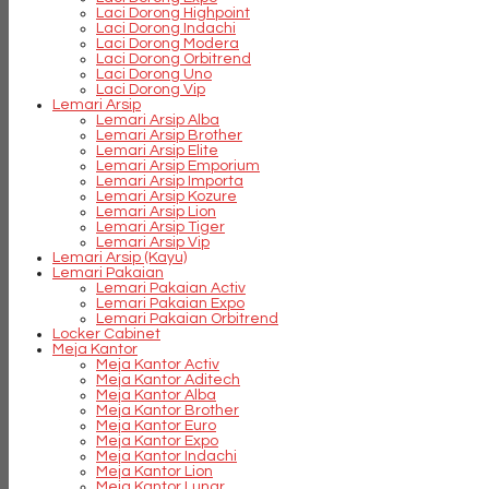
Laci Dorong Highpoint
Laci Dorong Indachi
Laci Dorong Modera
Laci Dorong Orbitrend
Laci Dorong Uno
Laci Dorong Vip
Lemari Arsip
Lemari Arsip Alba
Lemari Arsip Brother
Lemari Arsip Elite
Lemari Arsip Emporium
Lemari Arsip Importa
Lemari Arsip Kozure
Lemari Arsip Lion
Lemari Arsip Tiger
Lemari Arsip Vip
Lemari Arsip (Kayu)
Lemari Pakaian
Lemari Pakaian Activ
Lemari Pakaian Expo
Lemari Pakaian Orbitrend
Locker Cabinet
Meja Kantor
Meja Kantor Activ
Meja Kantor Aditech
Meja Kantor Alba
Meja Kantor Brother
Meja Kantor Euro
Meja Kantor Expo
Meja Kantor Indachi
Meja Kantor Lion
Meja Kantor Lunar