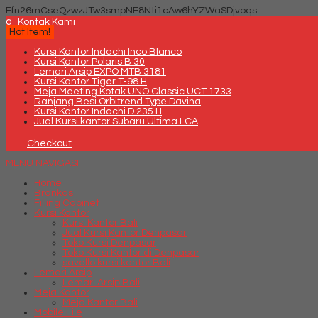
Ffn26mCseQzwzJTw3smpNE8Nti1cAw6hYZWaSDjvoqs
q
Kontak Kami
Hot Item!
Kursi Kantor Indachi Inco Blanco
Kursi Kantor Polaris B 30
Lemari Arsip EXPO MTB 3181
Kursi Kantor Tiger T-98 H
Meja Meeting Kotak UNO Classic UCT 1733
Ranjang Besi Orbitrend Type Davina
Kursi Kantor Indachi D 235 H
Jual Kursi kantor Subaru Ultima LCA
Checkout
MENU NAVIGASI
Home
Brankas
Filling Cabinet
Kursi Kantor
Kursi Kantor Bali
Jual Kursi Kantor Denpasar
Toko Kursi Denpasar
Toko Kursi Kantor di Denpasar
savello kursi kantor Bali
Lemari Arsip
Lemari Arsip Bali
Meja Kantor
Meja Kantor Bali
Mobile File