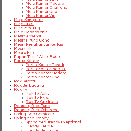
Meja Kantor Modera
Meja Kantor Orbitrend
Meja Kantor Uno
Meja Kantor Vip
Meja Komputer
Meja Lipat
Meja Meeting
Meja Resepsionis
Mesin Absensi
Mesin Hitung Uang
Mesin Penghancur Kertas
Mesin Tik
Mobile File
Papan Tulis / WhiteBoard
Partisi Kantor
Partisi Kantor Donati
Partisi Kantor Indachi
Partisi Kantor Modera
Partisi Kantor Uno
Rak Sepatu
Rak Serbaguna
Rak TV
Rak TV Activ
Rak TV Expo
Rak TV Orbitrend
Ranjang Besi Expo
Ranjang Besi Orbitrend
Spring Bed Comforta
Spring bed Trendy
Spring bed Trendy Exeptional
Trendy Deluxe
Trendy Elegance