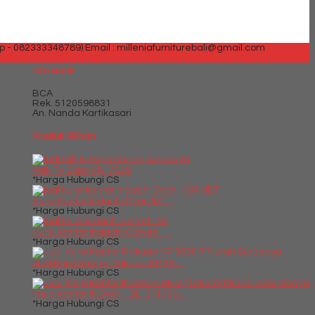
p - 082333348789)
Email : milleniafurniturebali@gmail.com
Info Bank
BCA
Rek.
5120598831
An. Nanda Kartikasari
Produk Pilihan
Rak TV Expo VR-7539
*Harga Hubungi CS
Kursi Kantor Indachi Cyan II C....
*Harga Hubungi CS
Kursi Kantor Indachi Corvet I ....
*Harga Hubungi CS
Jual Kursi Kantor Rakuda KP 38....
*Harga Hubungi CS
Meja Kantor INDACHI DE-3 (130c....
*Harga Hubungi CS