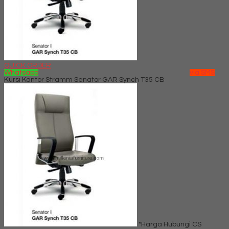
QUICK ORDER
Whatsapp
via SMS
Kursi Kantor Stramm Senator GAR Synch T35 CB
*Harga Hubungi CS