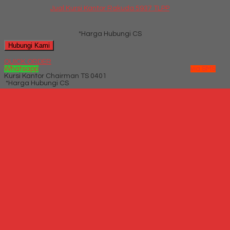
Jual Kursi Kantor Rakuda 5937 TLPP
*Harga Hubungi CS
Hubungi Kami
QUICK ORDER
Whatsapp
via SMS
Kursi Kantor Chairman TS 0401
*Harga Hubungi CS
Telepon
087769684700
Whatsapp
6287769684700
Lihat Detail Produk
Kursi Kantor Chairman TS 0401
*Harga Hubungi CS
Hubungi Kami
QUICK ORDER
Whatsapp
via SMS
Kursi Kantor Tiger T-99 H
*Harga Hubungi CS