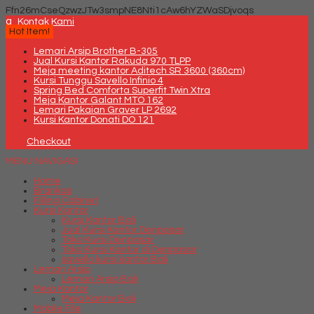
Ffn26mCseQzwzJTw3smpNE8Nti1cAw6hYZWaSDjvoqs
q
Kontak Kami
Hot Item!
Lemari Arsip Brother B-305
Jual Kursi Kantor Rakuda 970 TLPP
Meja meeting kantor Aditech SR 3600 (360cm)
Kursi Tunggu Savello Infinio 4
Spring Bed Comforta Superfit Twin Xtra
Meja Kantor Galant MTO 162
Lemari Pakaian Graver LP 2692
Kursi Kantor Donati DO 121
Checkout
MENU NAVIGASI
Home
Brankas
Filling Cabinet
Kursi Kantor
Kursi Kantor Bali
Jual Kursi Kantor Denpasar
Toko Kursi Denpasar
Toko Kursi Kantor di Denpasar
savello kursi kantor Bali
Lemari Arsip
Lemari Arsip Bali
Meja Kantor
Meja Kantor Bali
Mobile File