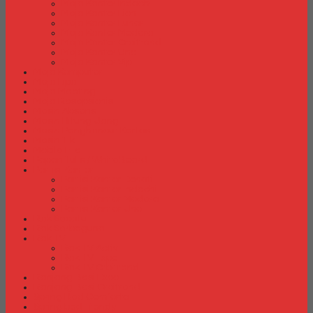
Meja Kantor Indachi
Meja Kantor Lion
Meja Kantor Lunar
Meja Kantor Modera
Meja Kantor Orbitrend
Meja Kantor Uno
Meja Kantor Vip
Meja Komputer
Meja Lipat
Meja Meeting
Meja Resepsionis
Mesin Absensi
Mesin Hitung Uang
Mesin Penghancur Kertas
Mesin Tik
Mobile File
Papan Tulis / WhiteBoard
Partisi Kantor
Partisi Kantor Donati
Partisi Kantor Indachi
Partisi Kantor Modera
Partisi Kantor Uno
Rak Sepatu
Rak Serbaguna
Rak TV
Rak TV Activ
Rak TV Expo
Rak TV Orbitrend
Ranjang Besi Expo
Ranjang Besi Orbitrend
Spring Bed Comforta
Spring bed Trendy