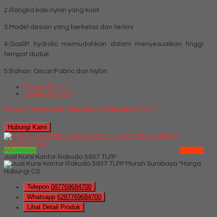
2.Rangka kaki nylon yang kuat.
3.Model desain yang berkelas dan terkini.
4.Gaslift hydrolic memudahkan dalam menyesuaikan tinggi
tempat duduk.
5.Bahan: Oscar/Fabric dan Nylon
Produk Terkait
Produk Terbaru
Produk Terkait Jual Kursi Kantor Rakuda KP 320 T
Hubungi Kami
QUICK ORDER
Whatsapp
via SMS
Jual Kursi Kantor Rakuda 5937 TLPP
*Harga
Hubungi CS
Telepon
087769684700
Whatsapp
6287769684700
Lihat Detail Produk