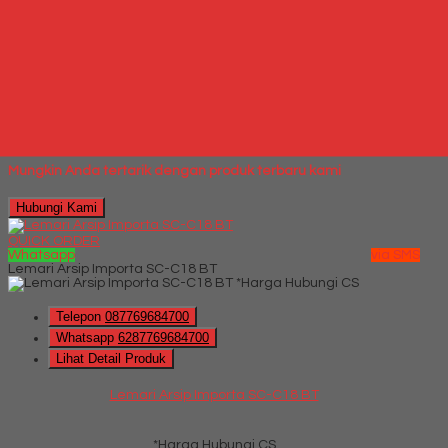
Telepon
087769684700
Whatsapp
6287769684700
Lihat Detail Produk
Kursi Kantor Tiger T-99 H
*Harga Hubungi CS
Mungkin Anda tertarik dengan produk terbaru kami
Hubungi Kami
QUICK ORDER
Whatsapp
via SMS
Lemari Arsip Importa SC-C18 BT
*Harga Hubungi CS
Telepon
087769684700
Whatsapp
6287769684700
Lihat Detail Produk
Lemari Arsip Importa SC-C18 BT
*Harga Hubungi CS