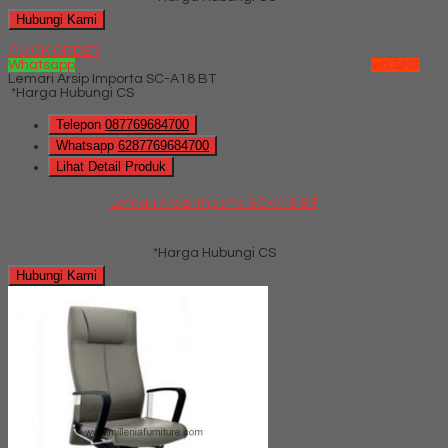
Hubungi Kami
QUICK ORDER
Whatsapp
via SMS
Lemari Arsip Importa SC-A18 BT
*Harga Hubungi CS
Telepon
087769684700
Whatsapp
6287769684700
Lihat Detail Produk
Lemari Arsip Importa SC-A18 BT
*Harga Hubungi CS
Hubungi Kami