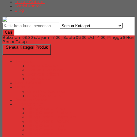
Locker Cabinet
Partisi Kantor
Blog
Cari
Buka jam 08.30 s/d jam 17.00 , Sabtu 08.30 s/d 14.00, Minggu & Hari
Besar Tutup
Semua Kategori Produk
Brankas
Brankas Chubb
Brankas Daichiban
Brankas Ichiban
Brankas Lion
Card Cabinet
Cash Box
Cash Box Daichiban
Cash Box Ichiban
Direction Cabinet
Filling Cabinet
Filling Cabinet Alba
Filling Cabinet Brother
Filling Cabinet Emporium
Filling Cabinet Kozure
Filling Cabinet Lion
Filling Cabinet Tiger
Filling Cabinet Vip