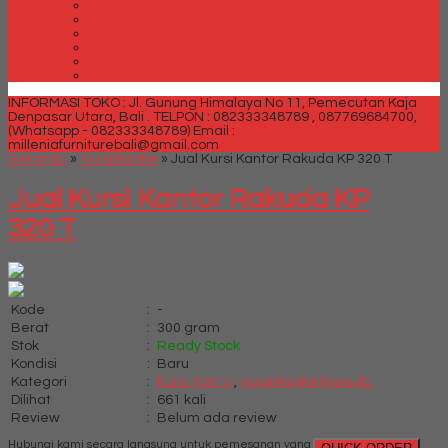
Spring bed Trendy Exeptional
Trendy Deluxe
Trendy Elegance
Trendy Golden Latex
Trendy Grand Lux
Trendy Super
INFORMASI TOKO : Jl. Gunung Himalaya No 11, Pemecutan Kaja
Denpasar Utara, Bali .
TELPON : 082333348789 , 087769684700,
(Whatsapp - 082333348789)
Email :
milleniafurniturebali@gmail.com
Beranda
»
Kursi Kantor
»
Jual Kursi Kantor Rakuda KP 320 T
Jual Kursi Kantor Rakuda KP
320 T
Kode
:
-
Berat
:
300 gram
Stok
:
Ready Stock
Kondisi
:
Baru
Kategori
:
Kursi Kantor
,
Kursi Kantor Rakuda
Dilihat
:
661 kali
Review
:
Belum ada review
Hubungi kami secara langsung untuk pemesanan yang