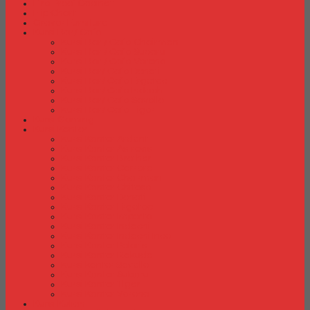
Fire Proof Cabinet
Flip Chart
Graver Furniture
Kursi Bar/ Cafe
Kursi Bar / Cafe Chairman
Kursi Bar / Cafe Subaru
Kursi Bar / Cafe Verona
Kursi Bar/ Cafe Donati
Kursi Bar/ Cafe Ergotec
Kursi Bar/ Cafe Indachi
Kursi Bar/ Cafe Savello
Kursi Bar/ Cafe Tiger
Kursi Gaming
Kursi Kantor
Kursi Kantor Ardent
Kursi Kantor Astrovis
Kursi Kantor Brother
Kursi Kantor Carrera
Kursi Kantor Chairman
Kursi Kantor Chitose
Kursi Kantor Donati
Kursi Kantor Ergotec
Kursi Kantor Importa
Kursi Kantor Indachi
Kursi Kantor Indachi Inco
Kursi Kantor Polaris
Kursi Kantor Rakuda
Kursi kantor Savello
Kursi Kantor Subaru
Kursi Kantor Tiger
Kursi Kantor Verona
Kursi Kuliah