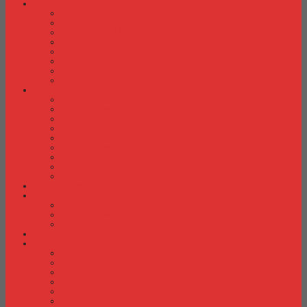
Laci Dorong
Laci Dorong Donati
Laci Dorong Expo
Laci Dorong Highpoint
Laci Dorong Indachi
Laci Dorong Modera
Laci Dorong Orbitrend
Laci Dorong Uno
Laci Dorong Vip
Lemari Arsip
Lemari Arsip Alba
Lemari Arsip Brother
Lemari Arsip Elite
Lemari Arsip Emporium
Lemari Arsip Importa
Lemari Arsip Kozure
Lemari Arsip Lion
Lemari Arsip Tiger
Lemari Arsip Vip
Lemari Arsip (Kayu)
Lemari Pakaian
Lemari Pakaian Activ
Lemari Pakaian Expo
Lemari Pakaian Orbitrend
Locker Cabinet
Meja Kantor
Meja Kantor Activ
Meja Kantor Aditech
Meja Kantor Alba
Meja Kantor Brother
Meja Kantor Euro
Meja Kantor Expo