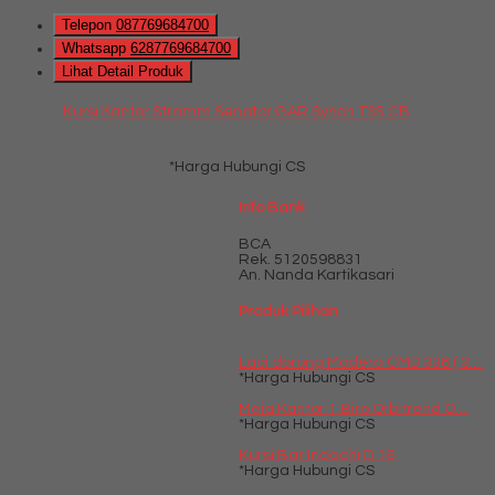
Telepon
087769684700
Whatsapp
6287769684700
Lihat Detail Produk
Kursi Kantor Stramm Senator GAR Synch T35 CB
*Harga Hubungi CS
Info Bank
BCA
Rek.
5120598831
An. Nanda Kartikasari
Produk Pilihan
Laci dorong Modera CMD 338 ( 3....
*Harga Hubungi CS
Meja Kantor 1 Biro Orbitrend O....
*Harga Hubungi CS
Kursi Bar Indachi D 16
*Harga Hubungi CS