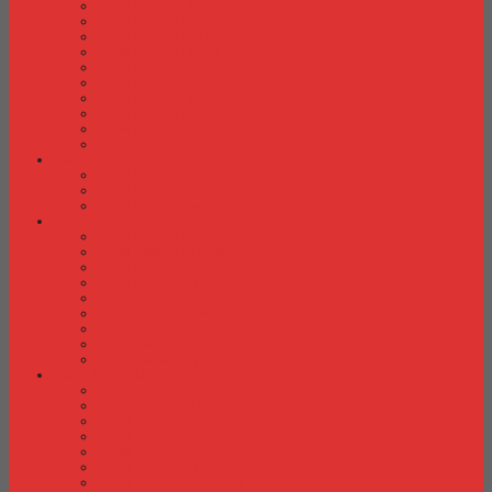
Kursi Kuliah Brother
Kursi Kuliah Chairman
Kursi Kuliah Chitose
Kursi Kuliah Donati
Kursi Kuliah Futura
Kursi Kuliah Indachi
Kursi Kuliah New Star
Kursi Kuliah Orbitrend
Kursi Kuliah Savello
Kursi Kuliah Tiger
Kursi Lipat
Kursi Lipat Chitose
Kursi Lipat Futura
Kursi Lipat New Star
Kursi Susun
Kursi Susun Chairman
Kursi Susun Chitose
Kursi Susun Donati
Kursi Susun Futura
Kursi Susun Indachi
Kursi Susun New Star
Kursi Susun Polaris
Kursi Susun Savello
Kursi Susun Tiger
Kursi Tunggu
Kursi Tunggu Chairman
Kursi Tunggu Donati
Kursi Tunggu Ichiko
Kursi Tunggu Indachi
Kursi Tunggu Savello
Kursi Tunggu Tiger
Kursi Tunggu Verona