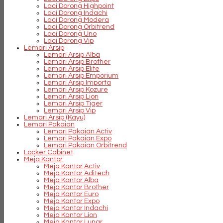
Laci Dorong Highpoint
Laci Dorong Indachi
Laci Dorong Modera
Laci Dorong Orbitrend
Laci Dorong Uno
Laci Dorong Vip
Lemari Arsip
Lemari Arsip Alba
Lemari Arsip Brother
Lemari Arsip Elite
Lemari Arsip Emporium
Lemari Arsip Importa
Lemari Arsip Kozure
Lemari Arsip Lion
Lemari Arsip Tiger
Lemari Arsip Vip
Lemari Arsip (Kayu)
Lemari Pakaian
Lemari Pakaian Activ
Lemari Pakaian Expo
Lemari Pakaian Orbitrend
Locker Cabinet
Meja Kantor
Meja Kantor Activ
Meja Kantor Aditech
Meja Kantor Alba
Meja Kantor Brother
Meja Kantor Euro
Meja Kantor Expo
Meja Kantor Indachi
Meja Kantor Lion
Meja Kantor Lunar