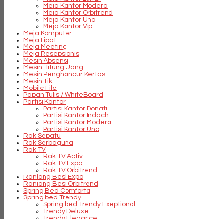
Meja Kantor Modera
Meja Kantor Orbitrend
Meja Kantor Uno
Meja Kantor Vip
Meja Komputer
Meja Lipat
Meja Meeting
Meja Resepsionis
Mesin Absensi
Mesin Hitung Uang
Mesin Penghancur Kertas
Mesin Tik
Mobile File
Papan Tulis / WhiteBoard
Partisi Kantor
Partisi Kantor Donati
Partisi Kantor Indachi
Partisi Kantor Modera
Partisi Kantor Uno
Rak Sepatu
Rak Serbaguna
Rak TV
Rak TV Activ
Rak TV Expo
Rak TV Orbitrend
Ranjang Besi Expo
Ranjang Besi Orbitrend
Spring Bed Comforta
Spring bed Trendy
Spring bed Trendy Exeptional
Trendy Deluxe
Trendy Elegance