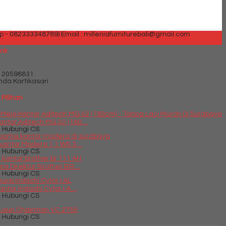
p - 082333348789)
Email : milleniafurniturebali@gmail.com
ank
120598831
nda Kartikasari
Pilihan
antor Aditech MG 02 (180....
 Hubungi CS
 kantor Modera 1.1 WS 3....
 Hubungi CS
rsi Direktur Brother BR....
 Hubungi CS
antor Indachi Cytor I A....
 Hubungi CS
Susun Chairman VC 2755
 Hubungi CS