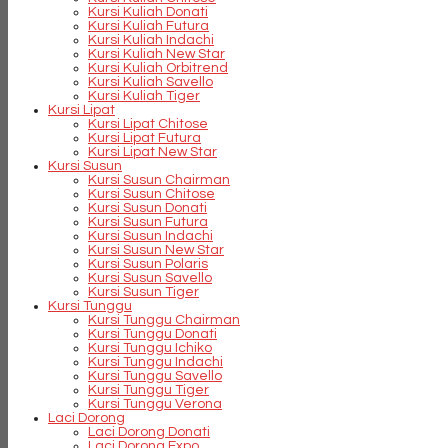
Kursi Kuliah Donati
Kursi Kuliah Futura
Kursi Kuliah Indachi
Kursi Kuliah New Star
Kursi Kuliah Orbitrend
Kursi Kuliah Savello
Kursi Kuliah Tiger
Kursi Lipat
Kursi Lipat Chitose
Kursi Lipat Futura
Kursi Lipat New Star
Kursi Susun
Kursi Susun Chairman
Kursi Susun Chitose
Kursi Susun Donati
Kursi Susun Futura
Kursi Susun Indachi
Kursi Susun New Star
Kursi Susun Polaris
Kursi Susun Savello
Kursi Susun Tiger
Kursi Tunggu
Kursi Tunggu Chairman
Kursi Tunggu Donati
Kursi Tunggu Ichiko
Kursi Tunggu Indachi
Kursi Tunggu Savello
Kursi Tunggu Tiger
Kursi Tunggu Verona
Laci Dorong
Laci Dorong Donati
Laci Dorong Expo