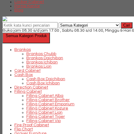
Locker Cabinet
Partisi Kantor
Blog
Cari
Buka jam 08.30 s/d jam 17.00 , Sabtu 08.30 s/d 14.00, Minggu & Hari
Semua Kategori Produk
Brankas
Brankas Chubb
Brankas Daichiban
Brankas Ichiban
Brankas Lion
Card Cabinet
Cash Box
Cash Box Daichiban
Cash Box Ichiban
Direction Cabinet
Filling Cabinet
Filling Cabinet Alba
Filling Cabinet Brother
Filling Cabinet Emporium
Filling Cabinet Kozure
Filling Cabinet Lion
Filling Cabinet Tiger
Filling Cabinet Vip
Fire Proof Cabinet
Flip Chart
Graver Furniture