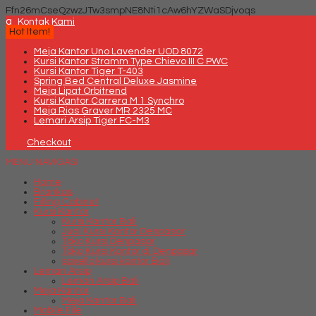
Ffn26mCseQzwzJTw3smpNE8Nti1cAw6hYZWaSDjvoqs
q
Kontak Kami
Hot Item!
Meja Kantor Uno Lavender UOD 8072
Kursi Kantor Stramm Type Chievo III C PWC
Kursi Kantor Tiger T-403
Spring Bed Central Deluxe Jasmine
Meja Lipat Orbitrend
Kursi Kantor Carrera M 1 Synchro
Meja Rias Graver MR 2325 MC
Lemari Arsip Tiger FC-M3
Checkout
MENU NAVIGASI
Home
Brankas
Filling Cabinet
Kursi Kantor
Kursi Kantor Bali
Jual Kursi Kantor Denpasar
Toko Kursi Denpasar
Toko Kursi Kantor di Denpasar
savello kursi kantor Bali
Lemari Arsip
Lemari Arsip Bali
Meja Kantor
Meja Kantor Bali
Mobile File