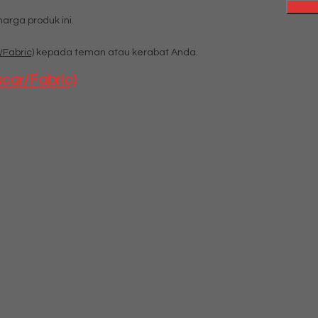
rga produk ini.
/Fabric)
kepada teman atau kerabat Anda.
scar/Fabric)