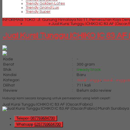
Trendy Golden Latex
Trendy Grand Lux
Trendy Super
INFORMASI TOKO : Jl. Gunung Himalaya No 11, Pemecutan Kaja Denpa
Beranda
»
Kursi Tunggu
»
Jual Kursi Tunggu ICHIKO IC 83 AF (Oscar/
Jual Kursi Tunggu ICHIKO IC 83 AF 
Kode
:
-
Berat
:
300 gram
Stok
:
Ready Stock
Kondisi
:
Baru
Kategori
:
Kursi Tunggu
,
Kursi Tunggu I
Dilihat
:
711 kali
Review
:
Belum ada review
Hubungi kami secara langsung untuk pemesanan yang lebih cepat!
Jual Kursi Tunggu ICHIKO IC 83 AF (Oscar/Fabric)
Telepon
087769684700
Whatsapp
6287769684700