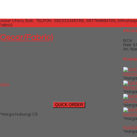
sar Utara, Bali .
TELPON : 082333348789 , 087769684700, (Whatsap
Fabric)
SIDEBAR
Info B
(Oscar/Fabric)
BCA
Rek.
5
An. Na
Produk 
Meja K
*Harga
chiko
Partisi
*Harga
Jual Ku
QUICK ORDER
*Harga
*Harga Hubungi CS
Kursi K
*Harga
Kursi 
*Harga