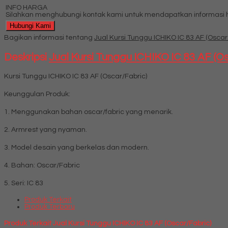
INFO HARGA
Silahkan menghubungi kontak kami untuk mendapatkan informasi ha
Hubungi Kami
Bagikan informasi tentang
Jual Kursi Tunggu ICHIKO IC 83 AF (Oscar
Deskripsi
Jual Kursi Tunggu ICHIKO IC 83 AF (O
Kursi Tunggu ICHIKO IC 83 AF (Oscar/Fabric)
Keunggulan Produk:
1. Menggunakan bahan oscar/fabric yang menarik.
2. Armrest yang nyaman.
3. Model desain yang berkelas dan modern.
4. Bahan: Oscar/Fabric
5. Seri: IC 83
Produk Terkait
Produk Terbaru
Produk Terkait Jual Kursi Tunggu ICHIKO IC 83 AF (Oscar/Fabric)