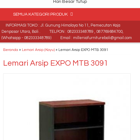
Hari Besar Tutup
SEMUA KATEGORI PRODUK
INFORMASI TOKO : Jl. Gunung Himalaya No 11, Pemecutan Kaja
Denpasar Utara, Bali .
TELPON : 082333348789 , 087769684700,
(Whatsapp - 082333348789)
Email : milleniafurniturebali@gmail.com
Beranda
»
Lemari Arsip (Kayu)
»
Lemari Arsip EXPO MTB 3091
Lemari Arsip EXPO MTB 3091