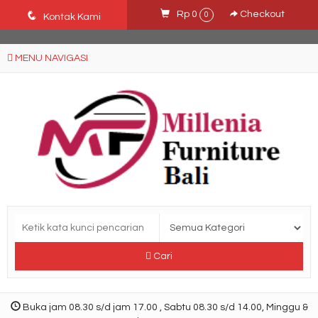
Ffn26mCseQzwzJTw3smpNE8Nti1cAw6hYZWaSDjvoqs
q
Rp 0
Checkout
0
Kontak Kami
MENU NAVIGASI
Cari
Buka jam 08.30 s/d jam 17.00 , Sabtu 08.30 s/d 14.00, Minggu &