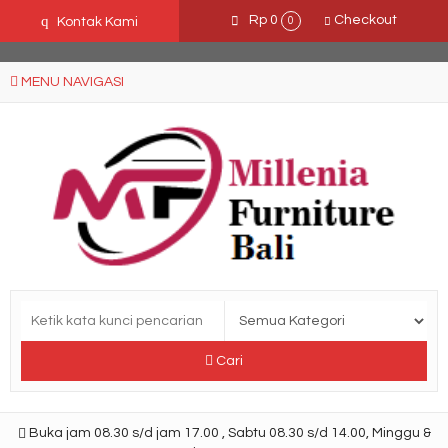
Ffn26mCseQzwzJTw3smpNE8Nti1cAw6hYZWaSDjvoqs
q
Rp 0
Checkout
Kontak Kami
0
MENU NAVIGASI
Cari
Buka jam 08.30 s/d jam 17.00 , Sabtu 08.30 s/d 14.00, Minggu &