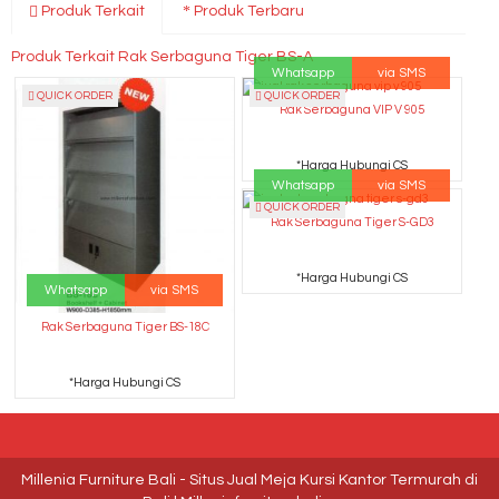
Produk Terkait
Produk Terbaru
Produk Terkait Rak Serbaguna Tiger BS-A
Whatsapp
via SMS
QUICK ORDER
QUICK ORDER
Rak Serbaguna VIP V 905
*Harga Hubungi CS
Whatsapp
via SMS
QUICK ORDER
Rak Serbaguna Tiger S-GD3
*Harga Hubungi CS
Whatsapp
via SMS
Rak Serbaguna Tiger BS-18C
*Harga Hubungi CS
Millenia Furniture Bali - Situs Jual Meja Kursi Kantor Termurah di