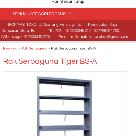
Hari Besar Tutup
SEMUA KATEGORI PRODUK
INFORMASI TOKO : Jl. Gunung Himalaya No 11, Pemecutan Kaja
Denpasar Utara, Bali .
TELPON : 082333348789 , 087769684700,
(Whatsapp - 082333348789)
Email : milleniafurniturebali@gmail.com
Beranda
»
Rak Serbaguna
»
Rak Serbaguna Tiger BS-A
Rak Serbaguna Tiger BS-A