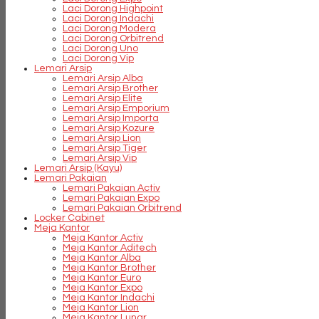
Laci Dorong Highpoint
Laci Dorong Indachi
Laci Dorong Modera
Laci Dorong Orbitrend
Laci Dorong Uno
Laci Dorong Vip
Lemari Arsip
Lemari Arsip Alba
Lemari Arsip Brother
Lemari Arsip Elite
Lemari Arsip Emporium
Lemari Arsip Importa
Lemari Arsip Kozure
Lemari Arsip Lion
Lemari Arsip Tiger
Lemari Arsip Vip
Lemari Arsip (Kayu)
Lemari Pakaian
Lemari Pakaian Activ
Lemari Pakaian Expo
Lemari Pakaian Orbitrend
Locker Cabinet
Meja Kantor
Meja Kantor Activ
Meja Kantor Aditech
Meja Kantor Alba
Meja Kantor Brother
Meja Kantor Euro
Meja Kantor Expo
Meja Kantor Indachi
Meja Kantor Lion
Meja Kantor Lunar