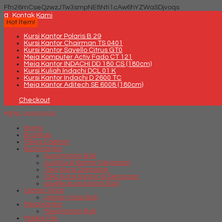
Ffn26mCseQzwzJTw3smpNE8Nti1cAw6hYZWaSDjvoqs
q
Kontak Kami
Hot Item!
Kursi Kantor Polaris B 29
Kursi Kantor Chairman TS 0401
Kursi Kantor Savello Citrus GT0
Meja Komputer Activ Fado CT 121
Meja Kantor INDACHI DD 180 CS (180cm)
Kursi Kuliah Indachi DCL 01 K
Kursi Kantor Indachi D 2600 TC
Meja Kantor Aditech SE 6008 (180cm)
Checkout
MENU NAVIGASI
Home
Brankas
Filling Cabinet
Kursi Kantor
Kursi Kantor Bali
Jual Kursi Kantor Denpasar
Toko Kursi Denpasar
Toko Kursi Kantor di Denpasar
savello kursi kantor Bali
Lemari Arsip
Lemari Arsip Bali
Meja Kantor
Meja Kantor Bali
Mobile File