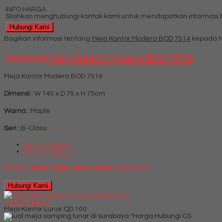
INFO HARGA
Silahkan menghubungi kontak kami untuk mendapatkan informasi ha
Hubungi Kami
Bagikan informasi tentang
Meja Kantor Modera BOD 7514
kepada t
Deskripsi
Meja Kantor Modera BOD 7514
Meja Kantor Modera BOD 7514
Dimensi :
W 140 x D 75 x H 75cm
Warna :
Maple
Seri :
B-Class
Produk Terkait
Produk Terbaru
Produk Terkait Meja Kantor Modera BOD 7514
Hubungi Kami
QUICK ORDER
Meja Kantor Lunar QD 100
*Harga Hubungi CS