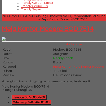
Trendy Golden Latex
Trendy Grand Lux
Trendy Super
INFORMASI TOKO : Jl. Gunung Himalaya No 11, Pemecutan Kaja Denpa
Beranda
»
Meja Kantor
»
Meja Kantor Modera BOD 7514
Meja Kantor Modera BOD 7514
klik full size
Kode
:
Modera BOD 7514
Berat
:
300 gram
Stok
:
Ready Stock
Kondisi
:
Baru
Kategori
:
Meja Kantor
,
Meja Kantor Modera
Dilihat
:
1.124 kali
Review
:
Belum ada review
Hubungi kami secara langsung untuk pemesanan yang lebih cepat!
Meja Kantor Modera BOD 7514
*Harga Hubungi CS
Telepon
087769684700
Whatsapp
6287769684700