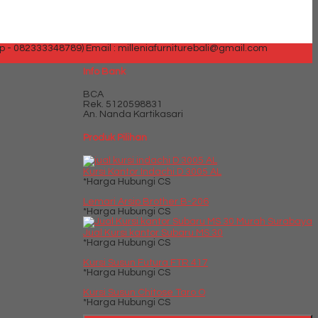
p - 082333348789)
Email : milleniafurniturebali@gmail.com
Info Bank
BCA
Rek.
5120598831
An. Nanda Kartikasari
Produk Pilihan
Kursi Kantor Indachi D 3005 AL
*Harga Hubungi CS
Lemari Arsip Brother B-206
*Harga Hubungi CS
Jual Kursi kantor Subaru MS 30
*Harga Hubungi CS
Kursi Susun Futura FTR 417
*Harga Hubungi CS
Kursi Susun Chitose Taro O
*Harga Hubungi CS