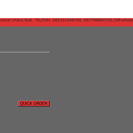
sar Utara, Bali .
TELPON : 082333348789 , 087769684700, (Whatsap
SIDEBAR
QUICK ORDER