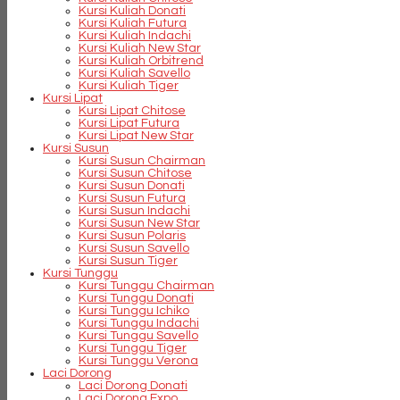
Kursi Kuliah Donati
Kursi Kuliah Futura
Kursi Kuliah Indachi
Kursi Kuliah New Star
Kursi Kuliah Orbitrend
Kursi Kuliah Savello
Kursi Kuliah Tiger
Kursi Lipat
Kursi Lipat Chitose
Kursi Lipat Futura
Kursi Lipat New Star
Kursi Susun
Kursi Susun Chairman
Kursi Susun Chitose
Kursi Susun Donati
Kursi Susun Futura
Kursi Susun Indachi
Kursi Susun New Star
Kursi Susun Polaris
Kursi Susun Savello
Kursi Susun Tiger
Kursi Tunggu
Kursi Tunggu Chairman
Kursi Tunggu Donati
Kursi Tunggu Ichiko
Kursi Tunggu Indachi
Kursi Tunggu Savello
Kursi Tunggu Tiger
Kursi Tunggu Verona
Laci Dorong
Laci Dorong Donati
Laci Dorong Expo