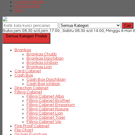
Locker Cabinet
Partisi Kantor
Blog
Cari
Buka jam 08.30 s/d jam 17.00 , Sabtu 08.30 s/d 14.00, Minggu & Hari
Semua Kategori Produk
Brankas
Brankas Chubb
Brankas Daichiban
Brankas Ichiban
Brankas Lion
Card Cabinet
Cash Box
Cash Box Daichiban
Cash Box Ichiban
Direction Cabinet
Filling Cabinet
Filling Cabinet Alba
Filling Cabinet Brother
Filling Cabinet Emporium
Filling Cabinet Kozure
Filling Cabinet Lion
Filling Cabinet Tiger
Filling Cabinet Vip
Fire Proof Cabinet
Flip Chart
Graver Furniture