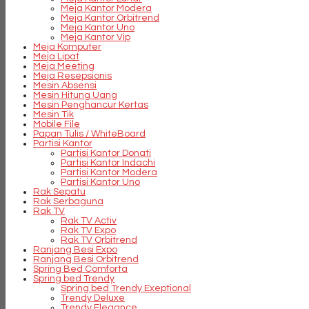
Meja Kantor Modera
Meja Kantor Orbitrend
Meja Kantor Uno
Meja Kantor Vip
Meja Komputer
Meja Lipat
Meja Meeting
Meja Resepsionis
Mesin Absensi
Mesin Hitung Uang
Mesin Penghancur Kertas
Mesin Tik
Mobile File
Papan Tulis / WhiteBoard
Partisi Kantor
Partisi Kantor Donati
Partisi Kantor Indachi
Partisi Kantor Modera
Partisi Kantor Uno
Rak Sepatu
Rak Serbaguna
Rak TV
Rak TV Activ
Rak TV Expo
Rak TV Orbitrend
Ranjang Besi Expo
Ranjang Besi Orbitrend
Spring Bed Comforta
Spring bed Trendy
Spring bed Trendy Exeptional
Trendy Deluxe
Trendy Elegance