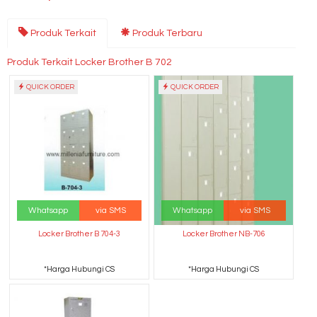
Produk Terkait
Produk Terbaru
Produk Terkait Locker Brother B 702
QUICK ORDER
QUICK ORDER
Whatsapp
via SMS
Whatsapp
via SMS
Locker Brother B 704-3
Locker Brother NB-706
*Harga Hubungi CS
*Harga Hubungi CS