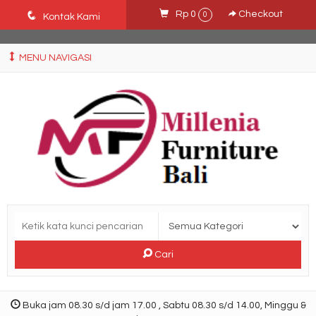
Ffn26mCseQzwzJTw3smpNE8Nti1cAw6hYZWaSDjvoqs
q
Rp 0
Checkout
0
Kontak Kami
MENU NAVIGASI
Cari
Buka jam 08.30 s/d jam 17.00 , Sabtu 08.30 s/d 14.00, Minggu &