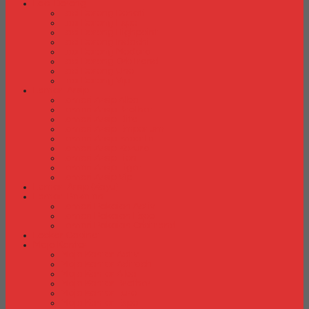
Laci Dorong
Laci Dorong Donati
Laci Dorong Expo
Laci Dorong Highpoint
Laci Dorong Indachi
Laci Dorong Modera
Laci Dorong Orbitrend
Laci Dorong Uno
Laci Dorong Vip
Lemari Arsip
Lemari Arsip Alba
Lemari Arsip Brother
Lemari Arsip Elite
Lemari Arsip Emporium
Lemari Arsip Importa
Lemari Arsip Kozure
Lemari Arsip Lion
Lemari Arsip Tiger
Lemari Arsip Vip
Lemari Arsip (Kayu)
Lemari Pakaian
Lemari Pakaian Activ
Lemari Pakaian Expo
Lemari Pakaian Orbitrend
Locker Cabinet
Meja Kantor
Meja Kantor Activ
Meja Kantor Aditech
Meja Kantor Alba
Meja Kantor Brother
Meja Kantor Euro
Meja Kantor Expo