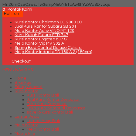
Ffn26mCseQzwzJTw3smpNE8Nti1cAw6hYZWaSDjvoqs
q
Kontak Kami
Hot Item!
Kursi Kantor Chairman EC 2000 LC
Jual Kursi kantor Subaru SB 201
Meja Kantor Activ VINO MT 120
Kursi Kuliah Futura FTR 747
Kursi Kantor Ergotec 837 S
Meja Kantor Vip MV 302 A
Spring Bed Central Deluxe Calista
Meja Kantor Indachi DD 180 A 2 (180cm)
Checkout
MENU NAVIGASI
Home
Brankas
Filling Cabinet
Kursi Kantor
Kursi Kantor Bali
Jual Kursi Kantor Denpasar
Toko Kursi Denpasar
Toko Kursi Kantor di Denpasar
savello kursi kantor Bali
Lemari Arsip
Lemari Arsip Bali
Meja Kantor
Meja Kantor Bali
Mobile File