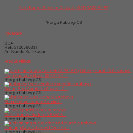
Kursi Kantor Stramm Chievo III GAR TAS2 BMET
*Harga Hubungi CS
Info Bank
BCA
Rek.
5120598831
An. Nanda Kartikasari
Produk Pilihan
Meja Kantor Aditech SS 7516 R ....
*Harga Hubungi CS
Spring Bed Comforta Superfit C....
*Harga Hubungi CS
Kursi Kantor Indachi Catolis I....
*Harga Hubungi CS
Partisi kantor Modera 3.5 WS 6....
*Harga Hubungi CS
Ranjang Besi Orbitrend Type An....
*Harga Hubungi CS