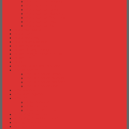
Meja Kantor Indachi
Meja Kantor Lion
Meja Kantor Lunar
Meja Kantor Modera
Meja Kantor Orbitrend
Meja Kantor Uno
Meja Kantor Vip
Meja Komputer
Meja Lipat
Meja Meeting
Meja Resepsionis
Mesin Absensi
Mesin Hitung Uang
Mesin Penghancur Kertas
Mesin Tik
Mobile File
Papan Tulis / WhiteBoard
Partisi Kantor
Partisi Kantor Donati
Partisi Kantor Indachi
Partisi Kantor Modera
Partisi Kantor Uno
Rak Sepatu
Rak Serbaguna
Rak TV
Rak TV Activ
Rak TV Expo
Rak TV Orbitrend
Ranjang Besi Expo
Ranjang Besi Orbitrend
Spring Bed Comforta
Spring bed Trendy