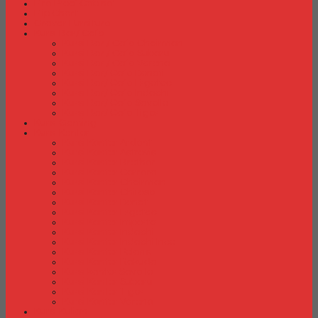
Fire Proof Cabinet
Flip Chart
Graver Furniture
Kursi Bar/ Cafe
Kursi Bar / Cafe Chairman
Kursi Bar / Cafe Subaru
Kursi Bar / Cafe Verona
Kursi Bar/ Cafe Donati
Kursi Bar/ Cafe Ergotec
Kursi Bar/ Cafe Indachi
Kursi Bar/ Cafe Savello
Kursi Bar/ Cafe Tiger
Kursi Gaming
Kursi Kantor
Kursi Kantor Ardent
Kursi Kantor Astrovis
Kursi Kantor Brother
Kursi Kantor Carrera
Kursi Kantor Chairman
Kursi Kantor Chitose
Kursi Kantor Donati
Kursi Kantor Ergotec
Kursi Kantor Importa
Kursi Kantor Indachi
Kursi Kantor Indachi Inco
Kursi Kantor Polaris
Kursi Kantor Rakuda
Kursi kantor Savello
Kursi Kantor Subaru
Kursi Kantor Tiger
Kursi Kantor Verona
Kursi Kuliah