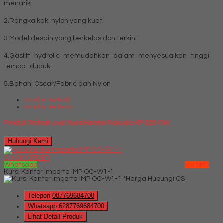
menarik.
2.Rangka kaki nylon yang kuat.
3.Model desain yang berkelas dan terkini.
4.Gaslift hydrolic memudahkan dalam menyesuaikan tinggi
tempat duduk.
5.Bahan: Oscar/Fabric dan Nylon
Produk Terkait
Produk Terbaru
Produk Terkait Jual Kursi Kantor Rakuda KP 325 CW
Hubungi Kami
QUICK ORDER
Whatsapp
via SMS
Kursi Kantor Importa IMP OC-W1-1
*Harga Hubungi CS
Telepon
087769684700
Whatsapp
6287769684700
Lihat Detail Produk