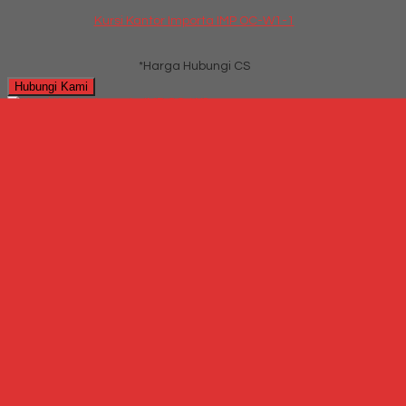
Kursi Kantor Importa IMP OC-W1-1
*Harga Hubungi CS
Hubungi Kami
QUICK ORDER
Whatsapp
via SMS
Kursi Kantor Importa IMP OC-W2
*Harga Hubungi CS
Telepon
087769684700
Whatsapp
6287769684700
Lihat Detail Produk
Kursi Kantor Importa IMP OC-W2
*Harga Hubungi CS
Hubungi Kami
QUICK ORDER
Whatsapp
via SMS
Kursi Kantor Stramm Type Soloto I GAR Synch T7 SCBmet
*Harga Hubungi CS