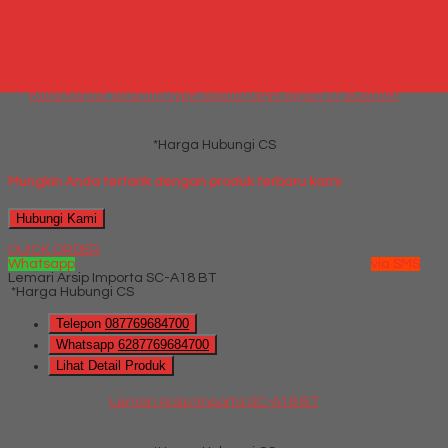
Telepon
087769684700
Whatsapp
6287769684700
Lihat Detail Produk
Kursi Kantor Stramm Type Soloto I GAR Synch T7 SCBmet
*Harga Hubungi CS
Mungkin Anda tertarik dengan produk terbaru kami
Hubungi Kami
QUICK ORDER
Whatsapp
via SMS
Lemari Arsip Importa SC-A18 BT
*Harga Hubungi CS
Telepon
087769684700
Whatsapp
6287769684700
Lihat Detail Produk
Lemari Arsip Importa SC-A18 BT