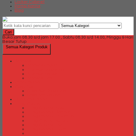
Locker Cabinet
Partisi Kantor
Blog
Cari
Buka jam 08.30 s/d jam 17.00 , Sabtu 08.30 s/d 14.00, Minggu & Hari
Besar Tutup
Semua Kategori Produk
Brankas
Brankas Chubb
Brankas Daichiban
Brankas Ichiban
Brankas Lion
Card Cabinet
Cash Box
Cash Box Daichiban
Cash Box Ichiban
Direction Cabinet
Filling Cabinet
Filling Cabinet Alba
Filling Cabinet Brother
Filling Cabinet Emporium
Filling Cabinet Kozure
Filling Cabinet Lion
Filling Cabinet Tiger
Filling Cabinet Vip