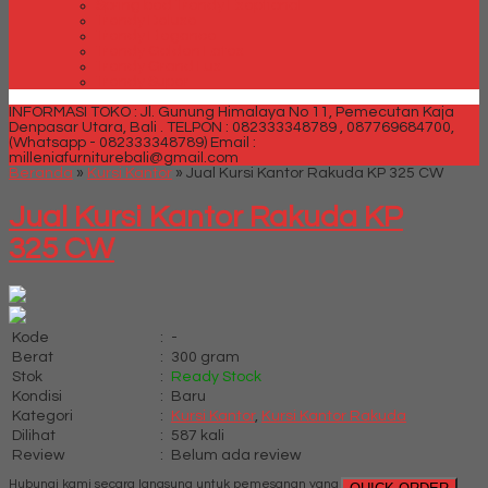
Spring bed Trendy Exeptional
Trendy Deluxe
Trendy Elegance
Trendy Golden Latex
Trendy Grand Lux
Trendy Super
INFORMASI TOKO : Jl. Gunung Himalaya No 11, Pemecutan Kaja
Denpasar Utara, Bali .
TELPON : 082333348789 , 087769684700,
(Whatsapp - 082333348789)
Email :
milleniafurniturebali@gmail.com
Beranda
»
Kursi Kantor
»
Jual Kursi Kantor Rakuda KP 325 CW
Jual Kursi Kantor Rakuda KP
325 CW
Kode
:
-
Berat
:
300 gram
Stok
:
Ready Stock
Kondisi
:
Baru
Kategori
:
Kursi Kantor
,
Kursi Kantor Rakuda
Dilihat
:
587 kali
Review
:
Belum ada review
Hubungi kami secara langsung untuk pemesanan yang