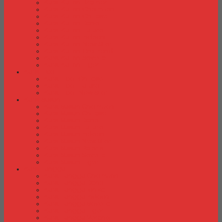
Kursi Kuliah Brother
Kursi Kuliah Chairman
Kursi Kuliah Chitose
Kursi Kuliah Donati
Kursi Kuliah Futura
Kursi Kuliah Indachi
Kursi Kuliah New Star
Kursi Kuliah Orbitrend
Kursi Kuliah Savello
Kursi Kuliah Tiger
Kursi Lipat
Kursi Lipat Chitose
Kursi Lipat Futura
Kursi Lipat New Star
Kursi Susun
Kursi Susun Chairman
Kursi Susun Chitose
Kursi Susun Donati
Kursi Susun Futura
Kursi Susun Indachi
Kursi Susun New Star
Kursi Susun Polaris
Kursi Susun Savello
Kursi Susun Tiger
Kursi Tunggu
Kursi Tunggu Chairman
Kursi Tunggu Donati
Kursi Tunggu Ichiko
Kursi Tunggu Indachi
Kursi Tunggu Savello
Kursi Tunggu Tiger
Kursi Tunggu Verona