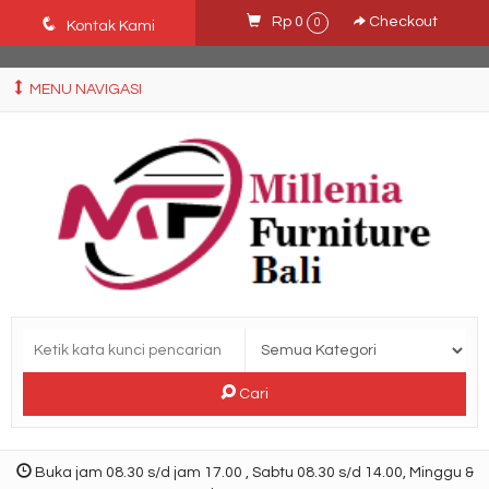
Ffn26mCseQzwzJTw3smpNE8Nti1cAw6hYZWaSDjvoqs
q
Rp 0
Checkout
0
Kontak Kami
MENU NAVIGASI
Cari
Buka jam 08.30 s/d jam 17.00 , Sabtu 08.30 s/d 14.00, Minggu &