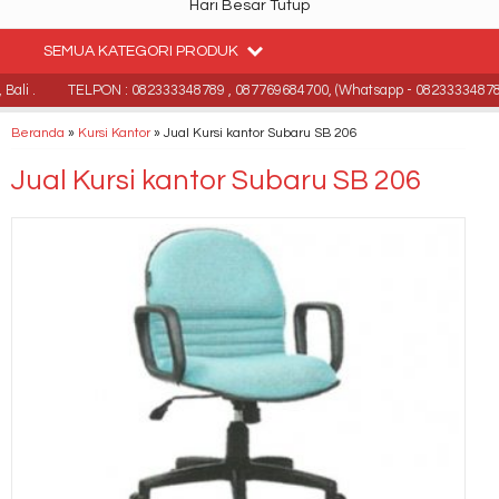
Hari Besar Tutup
SEMUA KATEGORI PRODUK
li .
TELPON : 082333348789 , 087769684700, (Whatsapp - 082333348789
Beranda
»
Kursi Kantor
»
Jual Kursi kantor Subaru SB 206
Jual Kursi kantor Subaru SB 206