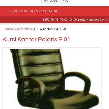
Hari Besar Tutup
SEMUA KATEGORI PRODUK
INFORMASI TOKO : Jl. Gunung Himalaya No 11, Pe
Beranda
»
Kursi Kantor
»
Kursi Kantor Polaris B 01
Kursi Kantor Polaris B 01