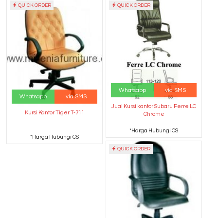
QUICK ORDER
QUICK ORDER
Whatsapp
via SMS
Whatsapp
via SMS
Jual Kursi kantor Subaru Ferre LC
Kursi Kantor Tiger T-711
Chrome
*Harga Hubungi CS
*Harga Hubungi CS
QUICK ORDER