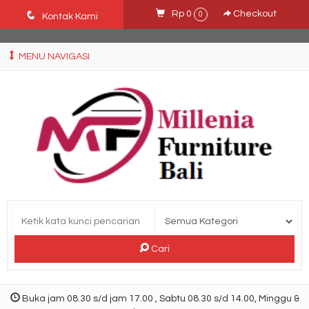
Ffn26mCseQzwzJTw3smpNE8Nti1cAw6hYZWaSDjvoqs
q
Rp 0
Checkout
0
Kontak Kami
MENU NAVIGASI
Cari
Buka jam 08.30 s/d jam 17.00 , Sabtu 08.30 s/d 14.00, Minggu &