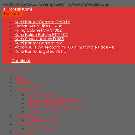
Ffn26mCseQzwzJTw3smpNE8Nti1cAw6hYZWaSDjvoqs
q
Kontak Kami
Hot Item!
Kursi Kantor Carrera CM 01A
Lemari Arsip Elite EL-438
Filling Cabinet VIP V-302
Kursi Kuliah Futura FTR 467
Kursi Susun Indachi D 385
Kursi Kantor Carrera M 2
Papan Tulis Whiteboard MF 60 x 120 Single Face + K....
Kursi Kantor Ergotec 751 U
Checkout
MENU NAVIGASI
Home
Brankas
Filling Cabinet
Kursi Kantor
Kursi Kantor Bali
Jual Kursi Kantor Denpasar
Toko Kursi Denpasar
Toko Kursi Kantor di Denpasar
savello kursi kantor Bali
Lemari Arsip
Lemari Arsip Bali
Meja Kantor
Meja Kantor Bali
Mobile File