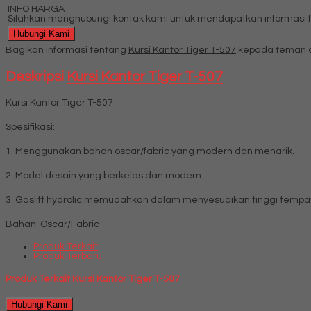
INFO HARGA
Silahkan menghubungi kontak kami untuk mendapatkan informasi ha
Hubungi Kami
Bagikan informasi tentang
Kursi Kantor Tiger T-507
kepada teman a
Deskripsi
Kursi Kantor Tiger T-507
Kursi Kantor Tiger T-507
Spesifikasi:
1. Menggunakan bahan oscar/fabric yang modern dan menarik.
2. Model desain yang berkelas dan modern.
3. Gaslift hydrolic memudahkan dalam menyesuaikan tinggi tempa
Bahan: Oscar/Fabric
Produk Terkait
Produk Terbaru
Produk Terkait Kursi Kantor Tiger T-507
Hubungi Kami