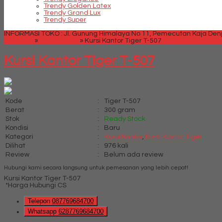
Trendy Golden Latex
Trendy Grand Lux
Trendy Super
INFORMASI TOKO : Jl. Gunung Himalaya No 11, Pemecutan Kaja Denpa
Beranda
»
Kursi Kantor
»
Kursi Kantor Tiger T-507
Kursi Kantor Tiger T-507
Kode
:
Tiger T-507
Berat
:
300 gram
Stok
:
Ready Stock
Kondisi
:
Baru
Kategori
:
Kursi Kantor
,
Kursi Kantor Tiger
Dilihat
:
976 kali
Review
:
Belum ada review
Hubungi kami secara langsung untuk pemesanan yang lebih cepat!
Kursi Kantor Tiger T-507
*Harga Hubungi CS
Telepon
087769684700
Whatsapp
6287769684700