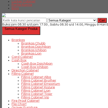
Locker Cabinet
Partisi Kantor
Blog
Cari
Buka jam 08.30 s/d jam 17.00 , Sabtu 08.30 s/d 14.00, Minggu & Hari
Semua Kategori Produk
Brankas
Brankas Chubb
Brankas Daichiban
Brankas Ichiban
Brankas Lion
Card Cabinet
Cash Box
Cash Box Daichiban
Cash Box Ichiban
Direction Cabinet
Filling Cabinet
Filling Cabinet Alba
Filling Cabinet Brother
Filling Cabinet Emporium
Filling Cabinet Kozure
Filling Cabinet Lion
Filling Cabinet Tiger
Filling Cabinet Vip
Fire Proof Cabinet
Flip Chart
Graver Furniture