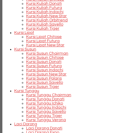
Kursi Kuliah Donati
Kursi Kuliah Futura
Kursi Kuliah Indachi
Kursi Kuliah New Star
Kursi Kuliah Orbitrend
Kursi Kuliah Savello
Kursi Kuliah Tiger
Kursi Lipat
Kursi Lipat Chitose
Kursi Lipat Futura
Kursi Lipat New Star
Kursi Susun
Kursi Susun Chairman
Kursi Susun Chitose
Kursi Susun Donati
Kursi Susun Futura
Kursi Susun Indachi
Kursi Susun New Star
Kursi Susun Polaris
Kursi Susun Savello
Kursi Susun Tiger
Kursi Tunggu
Kursi Tunggu Chairman
Kursi Tunggu Donati
Kursi Tunggu Ichiko
Kursi Tunggu Indachi
Kursi Tunggu Savello
Kursi Tunggu Tiger
Kursi Tunggu Verona
Laci Dorong
Laci Dorong Donati
Laci Dorong Expo