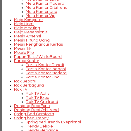
Meja Kantor Modera
Meja Kantor Orbitrend
Meja Kantor Uno
Meja Kantor Vip
Meja Komputer
Meja Lipat
Meja Meeting
Meja Resepsionis
Mesin Absensi
Mesin Hitung Uang
Mesin Penghancur Kertas
Mesin Tik
Mobile File
Papan Tulis / WhiteBoard
Partisi Kantor
Partisi Kantor Donati
Partisi Kantor Indachi
Partisi Kantor Modera
Partisi Kantor Uno
Rak Sepatu
Rak Serbaguna
Rak TV
Rak TV Activ
Rak TV Expo
Rak TV Orbitrend
Ranjang Besi Expo
Ranjang Besi Orbitrend
Spring Bed Comforta
Spring bed Trendy
Spring bed Trendy Exeptional
Trendy Deluxe
Trendy Elegance