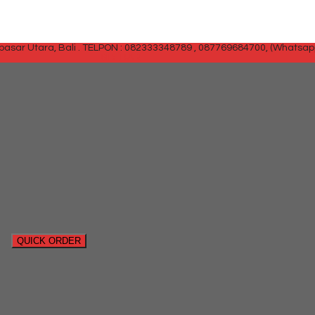
sar Utara, Bali .
TELPON : 082333348789 , 087769684700, (Whatsap
SIDEBAR
QUICK ORDER