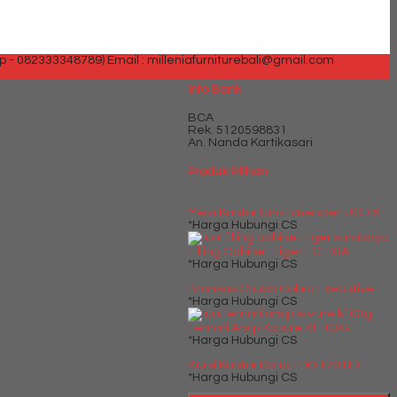
p - 082333348789)
Email : milleniafurniturebali@gmail.com
Info Bank
BCA
Rek.
5120598831
An. Nanda Kartikasari
Produk Pilihan
Meja Kantor Uno Lavender UOD 8....
*Harga Hubungi CS
Filling Cabinet Tiger FC-D3A
*Harga Hubungi CS
Brankas Chubb Cobra Executive ....
*Harga Hubungi CS
Lemari Arsip Kozure KF-03G
*Harga Hubungi CS
Kursi Kantor Donati DO 120 HDT
*Harga Hubungi CS