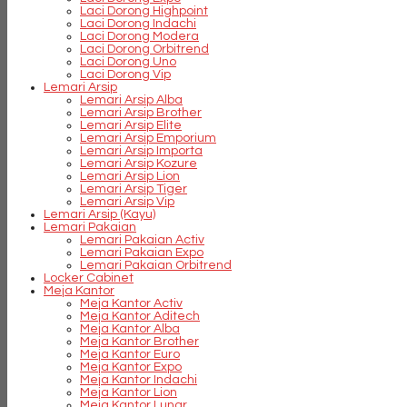
Laci Dorong Highpoint
Laci Dorong Indachi
Laci Dorong Modera
Laci Dorong Orbitrend
Laci Dorong Uno
Laci Dorong Vip
Lemari Arsip
Lemari Arsip Alba
Lemari Arsip Brother
Lemari Arsip Elite
Lemari Arsip Emporium
Lemari Arsip Importa
Lemari Arsip Kozure
Lemari Arsip Lion
Lemari Arsip Tiger
Lemari Arsip Vip
Lemari Arsip (Kayu)
Lemari Pakaian
Lemari Pakaian Activ
Lemari Pakaian Expo
Lemari Pakaian Orbitrend
Locker Cabinet
Meja Kantor
Meja Kantor Activ
Meja Kantor Aditech
Meja Kantor Alba
Meja Kantor Brother
Meja Kantor Euro
Meja Kantor Expo
Meja Kantor Indachi
Meja Kantor Lion
Meja Kantor Lunar