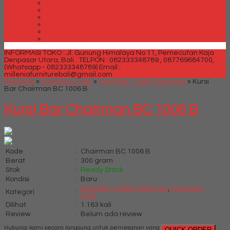
Spring bed Trendy Exeptional
Trendy Deluxe
Trendy Elegance
Trendy Golden Latex
Trendy Grand Lux
Trendy Super
INFORMASI TOKO : Jl. Gunung Himalaya No 11, Pemecutan Kaja
Denpasar Utara, Bali .
TELPON : 082333348789 , 087769684700,
(Whatsapp - 082333348789)
Email :
milleniafurniturebali@gmail.com
Beranda
»
Kursi Bar/ Cafe
»
Kursi Bar / Cafe Chairman
»
Kursi
Bar Chairman BC 1006 B
Kursi Bar Chairman BC 1006 B
Kode
:
Chairman BC 1006 B
Berat
:
300 gram
Stok
:
Ready Stock
Kondisi
:
Baru
Kursi Bar / Cafe Chairman
,
Kursi Bar/
Kategori
:
Cafe
Dilihat
:
1.163 kali
Review
:
Belum ada review
Hubungi kami secara langsung untuk pemesanan yang
QUICK ORDER