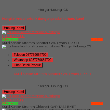
*Harga Hubungi CS
Mungkin Anda tertarik dengan produk terbaru kami
Hubungi Kami
QUICK ORDER
Whatsapp
via SMS
Kursi Kantor Stramm Senator GAR Synch T35 CB
*Harga Hubungi CS
Telepon
087769684700
Whatsapp
6287769684700
Lihat Detail Produk
Kursi Kantor Stramm Senator GAR Synch T35 CB
*Harga Hubungi CS
Hubungi Kami
QUICK ORDER
Whatsapp
via SMS
Kursi Kantor Stramm Chievo III GAR TAS2 BMET