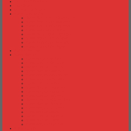
Fire Proof Cabinet
Flip Chart
Graver Furniture
Kursi Bar/ Cafe
Kursi Bar / Cafe Chairman
Kursi Bar / Cafe Subaru
Kursi Bar / Cafe Verona
Kursi Bar/ Cafe Donati
Kursi Bar/ Cafe Ergotec
Kursi Bar/ Cafe Indachi
Kursi Bar/ Cafe Savello
Kursi Bar/ Cafe Tiger
Kursi Gaming
Kursi Kantor
Kursi Kantor Ardent
Kursi Kantor Astrovis
Kursi Kantor Brother
Kursi Kantor Carrera
Kursi Kantor Chairman
Kursi Kantor Chitose
Kursi Kantor Donati
Kursi Kantor Ergotec
Kursi Kantor Importa
Kursi Kantor Indachi
Kursi Kantor Indachi Inco
Kursi Kantor Polaris
Kursi Kantor Rakuda
Kursi kantor Savello
Kursi Kantor Subaru
Kursi Kantor Tiger
Kursi Kantor Verona
Kursi Kuliah