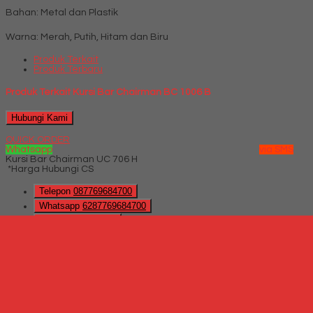
Bahan: Metal dan Plastik
Warna: Merah, Putih, Hitam dan Biru
Produk Terkait
Produk Terbaru
Produk Terkait Kursi Bar Chairman BC 1006 B
Hubungi Kami
QUICK ORDER
Whatsapp
via SMS
Kursi Bar Chairman UC 706 H
*Harga Hubungi CS
Telepon
087769684700
Whatsapp
6287769684700
Lihat Detail Produk
Kursi Bar Chairman UC 706 H
*Harga Hubungi CS
Hubungi Kami