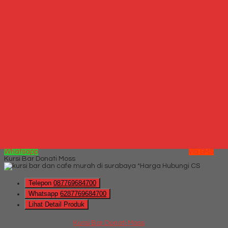
QUICK ORDER
Whatsapp
via SMS
Jual Kursi bar Subaru SB 309 HF
*Harga
Hubungi CS
Telepon
087769684700
Whatsapp
6287769684700
Lihat Detail Produk
Jual Kursi bar Subaru SB 309 HF
*Harga Hubungi CS
Hubungi Kami
QUICK ORDER
Whatsapp
via SMS
Kursi Bar Donati Moss
*Harga Hubungi CS
Telepon
087769684700
Whatsapp
6287769684700
Lihat Detail Produk
Kursi Bar Donati Moss