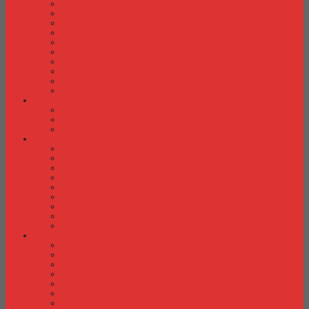
Kursi Kuliah Brother
Kursi Kuliah Chairman
Kursi Kuliah Chitose
Kursi Kuliah Donati
Kursi Kuliah Futura
Kursi Kuliah Indachi
Kursi Kuliah New Star
Kursi Kuliah Orbitrend
Kursi Kuliah Savello
Kursi Kuliah Tiger
Kursi Lipat
Kursi Lipat Chitose
Kursi Lipat Futura
Kursi Lipat New Star
Kursi Susun
Kursi Susun Chairman
Kursi Susun Chitose
Kursi Susun Donati
Kursi Susun Futura
Kursi Susun Indachi
Kursi Susun New Star
Kursi Susun Polaris
Kursi Susun Savello
Kursi Susun Tiger
Kursi Tunggu
Kursi Tunggu Chairman
Kursi Tunggu Donati
Kursi Tunggu Ichiko
Kursi Tunggu Indachi
Kursi Tunggu Savello
Kursi Tunggu Tiger
Kursi Tunggu Verona