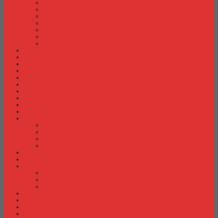
Meja Kantor Indachi
Meja Kantor Lion
Meja Kantor Lunar
Meja Kantor Modera
Meja Kantor Orbitrend
Meja Kantor Uno
Meja Kantor Vip
Meja Komputer
Meja Lipat
Meja Meeting
Meja Resepsionis
Mesin Absensi
Mesin Hitung Uang
Mesin Penghancur Kertas
Mesin Tik
Mobile File
Papan Tulis / WhiteBoard
Partisi Kantor
Partisi Kantor Donati
Partisi Kantor Indachi
Partisi Kantor Modera
Partisi Kantor Uno
Rak Sepatu
Rak Serbaguna
Rak TV
Rak TV Activ
Rak TV Expo
Rak TV Orbitrend
Ranjang Besi Expo
Ranjang Besi Orbitrend
Spring Bed Comforta
Spring bed Trendy