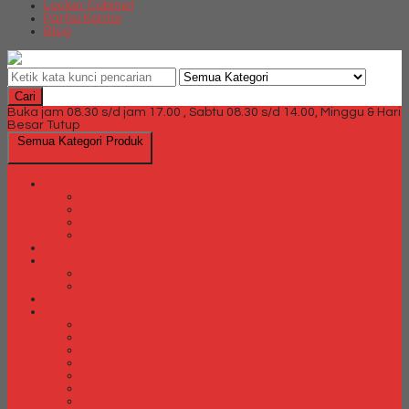
Locker Cabinet
Partisi Kantor
Blog
Cari
Buka jam 08.30 s/d jam 17.00 , Sabtu 08.30 s/d 14.00, Minggu & Hari
Besar Tutup
Semua Kategori Produk
Brankas
Brankas Chubb
Brankas Daichiban
Brankas Ichiban
Brankas Lion
Card Cabinet
Cash Box
Cash Box Daichiban
Cash Box Ichiban
Direction Cabinet
Filling Cabinet
Filling Cabinet Alba
Filling Cabinet Brother
Filling Cabinet Emporium
Filling Cabinet Kozure
Filling Cabinet Lion
Filling Cabinet Tiger
Filling Cabinet Vip