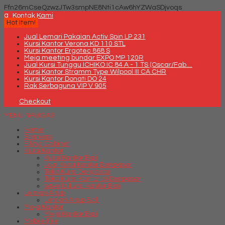
Ffn26mCseQzwzJTw3smpNE8Nti1cAw6hYZWaSDjvoqs
q
Kontak Kami
Hot Item!
Jual Lemari Pakaian Activ Spin LP 231
Kursi Kantor Verona KD 110 STL
Kursi Kantor Ergotec 868 S
Meja meeting bundar EXPO MP 120R
Jual Kursi Tunggu ICHIKO IC 84 A - 1 TS (Oscar/Fab....
Kursi Kantor Stramm Type Wilpool III CA CHR
Kursi Kantor Donati DO 24
Rak Serbaguna VIP V 905
Checkout
MENU NAVIGASI
Home
Brankas
Filling Cabinet
Kursi Kantor
Kursi Kantor Bali
Jual Kursi Kantor Denpasar
Toko Kursi Denpasar
Toko Kursi Kantor di Denpasar
savello kursi kantor Bali
Lemari Arsip
Lemari Arsip Bali
Meja Kantor
Meja Kantor Bali
Mobile File