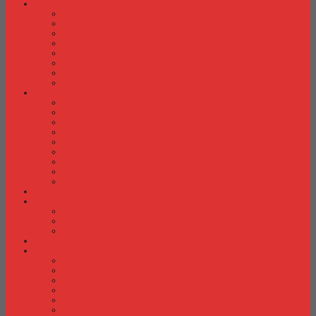
Laci Dorong
Laci Dorong Donati
Laci Dorong Expo
Laci Dorong Highpoint
Laci Dorong Indachi
Laci Dorong Modera
Laci Dorong Orbitrend
Laci Dorong Uno
Laci Dorong Vip
Lemari Arsip
Lemari Arsip Alba
Lemari Arsip Brother
Lemari Arsip Elite
Lemari Arsip Emporium
Lemari Arsip Importa
Lemari Arsip Kozure
Lemari Arsip Lion
Lemari Arsip Tiger
Lemari Arsip Vip
Lemari Arsip (Kayu)
Lemari Pakaian
Lemari Pakaian Activ
Lemari Pakaian Expo
Lemari Pakaian Orbitrend
Locker Cabinet
Meja Kantor
Meja Kantor Activ
Meja Kantor Aditech
Meja Kantor Alba
Meja Kantor Brother
Meja Kantor Euro
Meja Kantor Expo