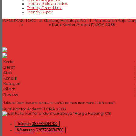
Trendy Golden Latex
Trendy Grand Lux
Trendy Super
INFORMASI TOKO : Jl. Gunung Himalaya No 11, Pemecutan Kaja Denpa
Beranda
»
Kursi Kantor
»
Kursi Kantor Ardent FLORA 3368
Kursi Kantor Ardent FLORA 3368
Kode
:
Berat
:
Stok
:
Kondisi
:
Kategori
:
Dilihat
:
Review
:
Hubungi kami secara langsung untuk pemesanan yang lebih cepat!
Kursi Kantor Ardent FLORA 3368
*Harga Hubungi CS
Telepon
087769684700
Whatsapp
6287769684700