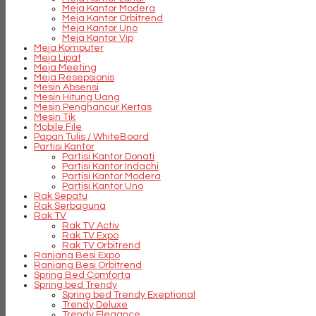
Meja Kantor Modera
Meja Kantor Orbitrend
Meja Kantor Uno
Meja Kantor Vip
Meja Komputer
Meja Lipat
Meja Meeting
Meja Resepsionis
Mesin Absensi
Mesin Hitung Uang
Mesin Penghancur Kertas
Mesin Tik
Mobile File
Papan Tulis / WhiteBoard
Partisi Kantor
Partisi Kantor Donati
Partisi Kantor Indachi
Partisi Kantor Modera
Partisi Kantor Uno
Rak Sepatu
Rak Serbaguna
Rak TV
Rak TV Activ
Rak TV Expo
Rak TV Orbitrend
Ranjang Besi Expo
Ranjang Besi Orbitrend
Spring Bed Comforta
Spring bed Trendy
Spring bed Trendy Exeptional
Trendy Deluxe
Trendy Elegance