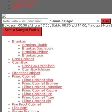
Locker Cabinet
Partisi Kantor
Blog
Cari
Buka jam 08.30 s/d jam 17.00 , Sabtu 08.30 s/d 14.00, Minggu & Hari
Semua Kategori Produk
Brankas
Brankas Chubb
Brankas Daichiban
Brankas Ichiban
Brankas Lion
Card Cabinet
Cash Box
Cash Box Daichiban
Cash Box Ichiban
Direction Cabinet
Filling Cabinet
Filling Cabinet Alba
Filling Cabinet Brother
Filling Cabinet Emporium
Filling Cabinet Kozure
Filling Cabinet Lion
Filling Cabinet Tiger
Filling Cabinet Vip
Fire Proof Cabinet
Flip Chart
Graver Furniture