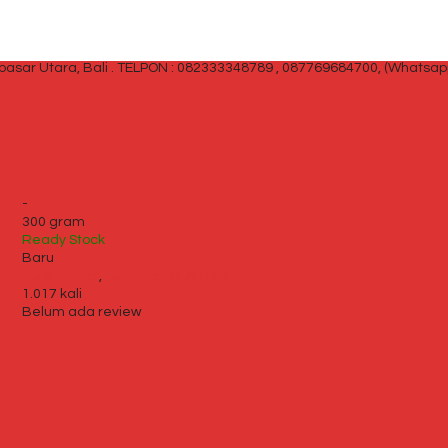
sar Utara, Bali .
TELPON : 082333348789 , 087769684700, (Whatsap
-
300 gram
Ready Stock
Baru
Kursi Kantor
,
Kursi Kantor Ardent
1.017 kali
Belum ada review