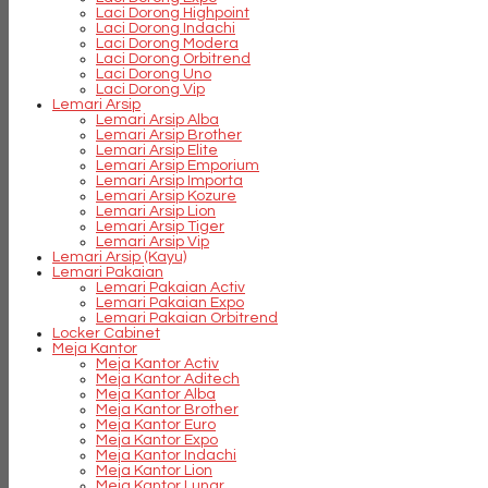
Laci Dorong Highpoint
Laci Dorong Indachi
Laci Dorong Modera
Laci Dorong Orbitrend
Laci Dorong Uno
Laci Dorong Vip
Lemari Arsip
Lemari Arsip Alba
Lemari Arsip Brother
Lemari Arsip Elite
Lemari Arsip Emporium
Lemari Arsip Importa
Lemari Arsip Kozure
Lemari Arsip Lion
Lemari Arsip Tiger
Lemari Arsip Vip
Lemari Arsip (Kayu)
Lemari Pakaian
Lemari Pakaian Activ
Lemari Pakaian Expo
Lemari Pakaian Orbitrend
Locker Cabinet
Meja Kantor
Meja Kantor Activ
Meja Kantor Aditech
Meja Kantor Alba
Meja Kantor Brother
Meja Kantor Euro
Meja Kantor Expo
Meja Kantor Indachi
Meja Kantor Lion
Meja Kantor Lunar