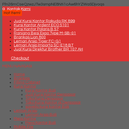
Ffn26mCseQzwzJTw3smpNE8Nti1cAw6hYZWaSDjvoqs
q
Kontak Kami
Hot Item!
Jual Kursi Kantor Rakuda RK 899
Kursi Kantor Ardent ECO 5101
Kursi Kantor Polaris B 57
Ranjang Besi Expo Type M-SB-01
Brankas Lion 800
Lemari Arsip Tiger FC-G1
Lemari Arsip Importa SC-E18 BT
Jual Kursi Direktur Brother BR 107 AH
Checkout
MENU NAVIGASI
Home
Brankas
Filling Cabinet
Kursi Kantor
Kursi Kantor Bali
Jual Kursi Kantor Denpasar
Toko Kursi Denpasar
Toko Kursi Kantor di Denpasar
savello kursi kantor Bali
Lemari Arsip
Lemari Arsip Bali
Meja Kantor
Meja Kantor Bali
Mobile File