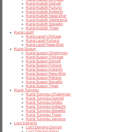
Kursi Kuliah Donati
Kursi Kuliah Futura
Kursi Kuliah Indachi
Kursi Kuliah New Star
Kursi Kuliah Orbitrend
Kursi Kuliah Savello
Kursi Kuliah Tiger
Kursi Lipat
Kursi Lipat Chitose
Kursi Lipat Futura
Kursi Lipat New Star
Kursi Susun
Kursi Susun Chairman
Kursi Susun Chitose
Kursi Susun Donati
Kursi Susun Futura
Kursi Susun Indachi
Kursi Susun New Star
Kursi Susun Polaris
Kursi Susun Savello
Kursi Susun Tiger
Kursi Tunggu
Kursi Tunggu Chairman
Kursi Tunggu Donati
Kursi Tunggu Ichiko
Kursi Tunggu Indachi
Kursi Tunggu Savello
Kursi Tunggu Tiger
Kursi Tunggu Verona
Laci Dorong
Laci Dorong Donati
Laci Dorong Expo