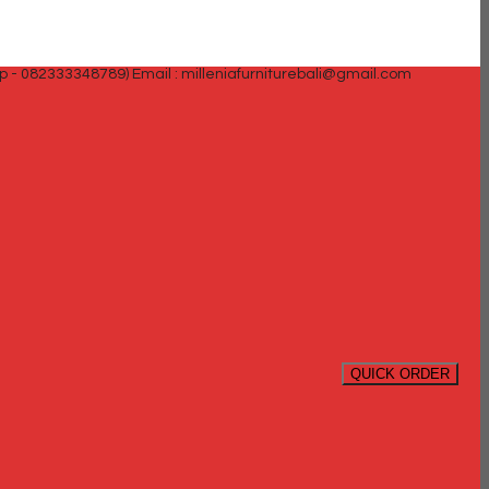
p - 082333348789)
Email : milleniafurniturebali@gmail.com
QUICK ORDER