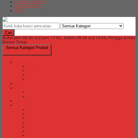
Locker Cabinet
Partisi Kantor
Blog
Cari
Buka jam 08.30 s/d jam 17.00 , Sabtu 08.30 s/d 14.00, Minggu & Hari
Besar Tutup
Semua Kategori Produk
Brankas
Brankas Chubb
Brankas Daichiban
Brankas Ichiban
Brankas Lion
Card Cabinet
Cash Box
Cash Box Daichiban
Cash Box Ichiban
Direction Cabinet
Filling Cabinet
Filling Cabinet Alba
Filling Cabinet Brother
Filling Cabinet Emporium
Filling Cabinet Kozure
Filling Cabinet Lion
Filling Cabinet Tiger
Filling Cabinet Vip