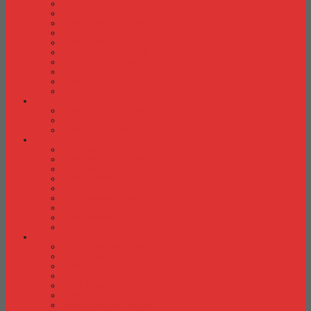
Kursi Kuliah Brother
Kursi Kuliah Chairman
Kursi Kuliah Chitose
Kursi Kuliah Donati
Kursi Kuliah Futura
Kursi Kuliah Indachi
Kursi Kuliah New Star
Kursi Kuliah Orbitrend
Kursi Kuliah Savello
Kursi Kuliah Tiger
Kursi Lipat
Kursi Lipat Chitose
Kursi Lipat Futura
Kursi Lipat New Star
Kursi Susun
Kursi Susun Chairman
Kursi Susun Chitose
Kursi Susun Donati
Kursi Susun Futura
Kursi Susun Indachi
Kursi Susun New Star
Kursi Susun Polaris
Kursi Susun Savello
Kursi Susun Tiger
Kursi Tunggu
Kursi Tunggu Chairman
Kursi Tunggu Donati
Kursi Tunggu Ichiko
Kursi Tunggu Indachi
Kursi Tunggu Savello
Kursi Tunggu Tiger
Kursi Tunggu Verona