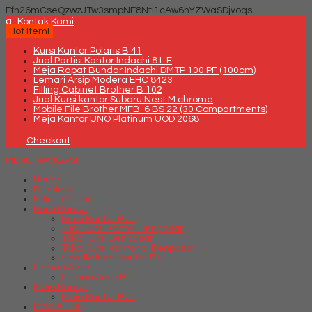
Ffn26mCseQzwzJTw3smpNE8Nti1cAw6hYZWaSDjvoqs
q
Kontak Kami
Hot Item!
Kursi Kantor Polaris B 41
Jual Partisi Kantor Indachi 8 L F
Meja Rapat Bundar Indachi DMTP 100 PF (100cm)
Lemari Arsip Modera EHC 8423
Filling Cabinet Brother B 102
Jual Kursi kantor Subaru Nest M chrome
Mobile File Brother MFB-6 BS 22 (30 Compartments)
Meja Kantor UNO Platinum UOD 2068
Checkout
MENU NAVIGASI
Home
Brankas
Filling Cabinet
Kursi Kantor
Kursi Kantor Bali
Jual Kursi Kantor Denpasar
Toko Kursi Denpasar
Toko Kursi Kantor di Denpasar
savello kursi kantor Bali
Lemari Arsip
Lemari Arsip Bali
Meja Kantor
Meja Kantor Bali
Mobile File