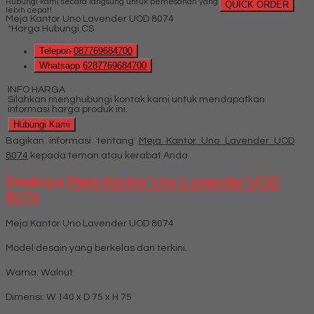
Hubungi kami secara langsung untuk pemesanan yang
QUICK ORDER
lebih cepat!
Meja Kantor Uno Lavender UOD 8074
*Harga Hubungi CS
Telepon
087769684700
Whatsapp
6287769684700
INFO HARGA
Silahkan menghubungi kontak kami untuk mendapatkan
informasi harga produk ini.
Hubungi Kami
Bagikan informasi tentang
Meja Kantor Uno Lavender UOD
8074
kepada teman atau kerabat Anda.
Deskripsi
Meja Kantor Uno Lavender UOD
8074
Meja Kantor Uno Lavender UOD 8074
Model desain yang berkelas dan terkini.
Warna: Walnut
Dimensi: W 140 x D 75 x H 75