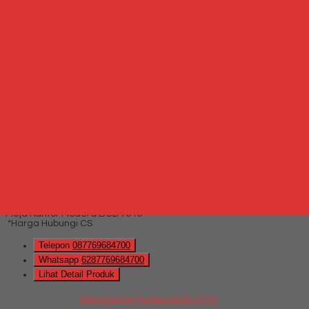
Whatsapp
via SMS
Meja Kantor INDACHI DD 122 T (120cm) + 3 Laci gantung
*Harga Hubungi CS
Telepon
087769684700
Whatsapp
6287769684700
Lihat Detail Produk
Meja Kantor INDACHI DD 122 T (120cm) + 3 Laci gantung
*Harga Hubungi CS
Hubungi Kami
QUICK ORDER
Whatsapp
via SMS
Meja Kantor Modera BOD 7515
*Harga Hubungi CS
Telepon
087769684700
Whatsapp
6287769684700
Lihat Detail Produk
Meja Kantor Modera BOD 7515