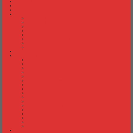
Fire Proof Cabinet
Flip Chart
Graver Furniture
Kursi Bar/ Cafe
Kursi Bar / Cafe Chairman
Kursi Bar / Cafe Subaru
Kursi Bar / Cafe Verona
Kursi Bar/ Cafe Donati
Kursi Bar/ Cafe Ergotec
Kursi Bar/ Cafe Indachi
Kursi Bar/ Cafe Savello
Kursi Bar/ Cafe Tiger
Kursi Gaming
Kursi Kantor
Kursi Kantor Ardent
Kursi Kantor Astrovis
Kursi Kantor Brother
Kursi Kantor Carrera
Kursi Kantor Chairman
Kursi Kantor Chitose
Kursi Kantor Donati
Kursi Kantor Ergotec
Kursi Kantor Importa
Kursi Kantor Indachi
Kursi Kantor Indachi Inco
Kursi Kantor Polaris
Kursi Kantor Rakuda
Kursi kantor Savello
Kursi Kantor Subaru
Kursi Kantor Tiger
Kursi Kantor Verona
Kursi Kuliah