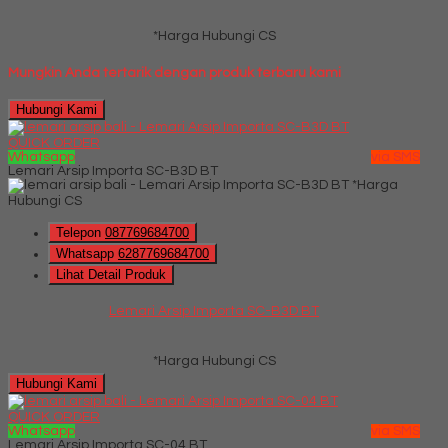
*Harga Hubungi CS
Mungkin Anda tertarik dengan produk terbaru kami
Hubungi Kami
QUICK ORDER
Whatsapp
via SMS
Lemari Arsip Importa SC-B3D BT
*Harga
Hubungi CS
Telepon
087769684700
Whatsapp
6287769684700
Lihat Detail Produk
Lemari Arsip Importa SC-B3D BT
*Harga Hubungi CS
Hubungi Kami
QUICK ORDER
Whatsapp
via SMS
Lemari Arsip Importa SC-04 BT