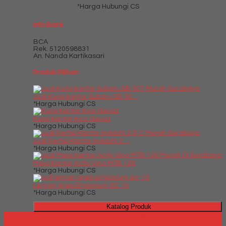
*Harga Hubungi CS
Info Bank
BCA
Rek.
5120598831
An. Nanda Kartikasari
Produk Pilihan
Jual Kursi kantor Subaru SB 30....
*Harga Hubungi CS
Kursi Kantor Inco Gevaz
*Harga Hubungi CS
Jual Partisi Kantor Indachi 2 ....
*Harga Hubungi CS
Meja Kantor Activ Vino MTB 120
*Harga Hubungi CS
Lemari Arsip Emporium EC 15
*Harga Hubungi CS
Katalog Produk
Millenia Furniture Bali - Situs Jual Meja Kursi Kantor Termurah di
Bali | Milleniafurniturebali.com