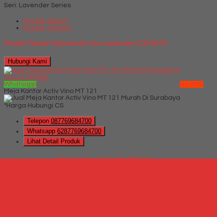
Seri: Lavender Series
Produk Terkait
Produk Terbaru
Produk Terkait Meja Kantor Uno Lavender UOD 8074
Hubungi Kami
QUICK ORDER
Whatsapp
via SMS
Meja Kantor Activ Vino MT 121
*Harga Hubungi CS
Telepon
087769684700
Whatsapp
6287769684700
Lihat Detail Produk
Meja Kantor Activ Vino MT 121
*Harga Hubungi CS
Hubungi Kami
QUICK ORDER