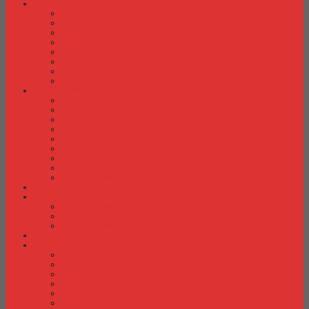
Laci Dorong
Laci Dorong Donati
Laci Dorong Expo
Laci Dorong Highpoint
Laci Dorong Indachi
Laci Dorong Modera
Laci Dorong Orbitrend
Laci Dorong Uno
Laci Dorong Vip
Lemari Arsip
Lemari Arsip Alba
Lemari Arsip Brother
Lemari Arsip Elite
Lemari Arsip Emporium
Lemari Arsip Importa
Lemari Arsip Kozure
Lemari Arsip Lion
Lemari Arsip Tiger
Lemari Arsip Vip
Lemari Arsip (Kayu)
Lemari Pakaian
Lemari Pakaian Activ
Lemari Pakaian Expo
Lemari Pakaian Orbitrend
Locker Cabinet
Meja Kantor
Meja Kantor Activ
Meja Kantor Aditech
Meja Kantor Alba
Meja Kantor Brother
Meja Kantor Euro
Meja Kantor Expo