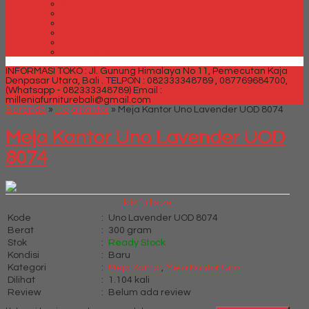
Spring bed Trendy Exeptional
Trendy Deluxe
Trendy Elegance
Trendy Golden Latex
Trendy Grand Lux
Trendy Super
INFORMASI TOKO : Jl. Gunung Himalaya No 11, Pemecutan Kaja
Denpasar Utara, Bali .
TELPON : 082333348789 , 087769684700,
(Whatsapp - 082333348789)
Email :
milleniafurniturebali@gmail.com
Beranda
»
Meja Kantor
»
Meja Kantor Uno Lavender UOD 8074
Meja Kantor Uno Lavender UOD
8074
klik full size
Kode
:
Uno Lavender UOD 8074
Berat
:
300 gram
Stok
:
Ready Stock
Kondisi
:
Baru
Kategori
:
Meja Kantor
,
Meja Kantor Uno
Dilihat
:
1.104 kali
Review
:
Belum ada review