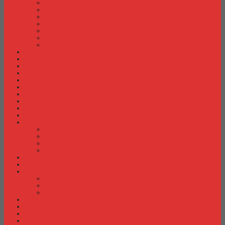
Meja Kantor Indachi
Meja Kantor Lion
Meja Kantor Lunar
Meja Kantor Modera
Meja Kantor Orbitrend
Meja Kantor Uno
Meja Kantor Vip
Meja Komputer
Meja Lipat
Meja Meeting
Meja Resepsionis
Mesin Absensi
Mesin Hitung Uang
Mesin Penghancur Kertas
Mesin Tik
Mobile File
Papan Tulis / WhiteBoard
Partisi Kantor
Partisi Kantor Donati
Partisi Kantor Indachi
Partisi Kantor Modera
Partisi Kantor Uno
Rak Sepatu
Rak Serbaguna
Rak TV
Rak TV Activ
Rak TV Expo
Rak TV Orbitrend
Ranjang Besi Expo
Ranjang Besi Orbitrend
Spring Bed Comforta
Spring bed Trendy