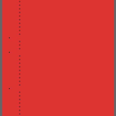
Kursi Kuliah Brother
Kursi Kuliah Chairman
Kursi Kuliah Chitose
Kursi Kuliah Donati
Kursi Kuliah Futura
Kursi Kuliah Indachi
Kursi Kuliah New Star
Kursi Kuliah Orbitrend
Kursi Kuliah Savello
Kursi Kuliah Tiger
Kursi Lipat
Kursi Lipat Chitose
Kursi Lipat Futura
Kursi Lipat New Star
Kursi Susun
Kursi Susun Chairman
Kursi Susun Chitose
Kursi Susun Donati
Kursi Susun Futura
Kursi Susun Indachi
Kursi Susun New Star
Kursi Susun Polaris
Kursi Susun Savello
Kursi Susun Tiger
Kursi Tunggu
Kursi Tunggu Chairman
Kursi Tunggu Donati
Kursi Tunggu Ichiko
Kursi Tunggu Indachi
Kursi Tunggu Savello
Kursi Tunggu Tiger
Kursi Tunggu Verona