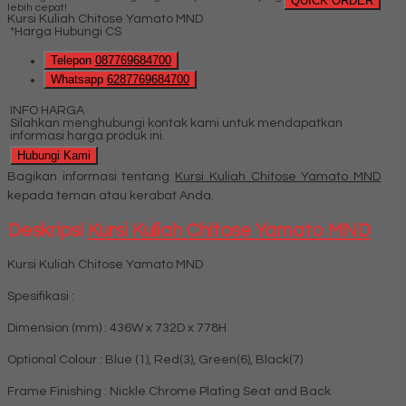
QUICK ORDER
lebih cepat!
Kursi Kuliah Chitose Yamato MND
*Harga Hubungi CS
Telepon
087769684700
Whatsapp
6287769684700
INFO HARGA
Silahkan menghubungi kontak kami untuk mendapatkan
informasi harga produk ini.
Hubungi Kami
Bagikan informasi tentang
Kursi Kuliah Chitose Yamato MND
kepada teman atau kerabat Anda.
Deskripsi
Kursi Kuliah Chitose Yamato MND
Kursi Kuliah Chitose Yamato MND
Spesifikasi :
Dimension (mm) : 436W x 732D x 778H
Optional Colour : Blue (1), Red(3), Green(6), Black(7)
Frame Finishing : Nickle Chrome Plating Seat and Back