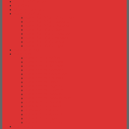
Fire Proof Cabinet
Flip Chart
Graver Furniture
Kursi Bar/ Cafe
Kursi Bar / Cafe Chairman
Kursi Bar / Cafe Subaru
Kursi Bar / Cafe Verona
Kursi Bar/ Cafe Donati
Kursi Bar/ Cafe Ergotec
Kursi Bar/ Cafe Indachi
Kursi Bar/ Cafe Savello
Kursi Bar/ Cafe Tiger
Kursi Gaming
Kursi Kantor
Kursi Kantor Ardent
Kursi Kantor Astrovis
Kursi Kantor Brother
Kursi Kantor Carrera
Kursi Kantor Chairman
Kursi Kantor Chitose
Kursi Kantor Donati
Kursi Kantor Ergotec
Kursi Kantor Importa
Kursi Kantor Indachi
Kursi Kantor Indachi Inco
Kursi Kantor Polaris
Kursi Kantor Rakuda
Kursi kantor Savello
Kursi Kantor Subaru
Kursi Kantor Tiger
Kursi Kantor Verona
Kursi Kuliah