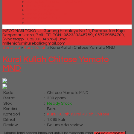
Spring bed Trendy Exeptional
Trendy Deluxe
Trendy Elegance
Trendy Golden Latex
Trendy Grand Lux
Trendy Super
INFORMASI TOKO : Jl. Gunung Himalaya No 11, Pemecutan Kaja
Denpasar Utara, Bali .
TELPON : 082333348789 , 087769684700,
(Whatsapp - 082333348789)
Email :
milleniafurniturebali@gmail.com
Beranda
»
Kursi Kuliah
»
Kursi Kuliah Chitose Yamato MND
Kursi Kuliah Chitose Yamato
MND
Kode
:
Chitose Yamato MND
Berat
:
300 gram
Stok
:
Ready Stock
Kondisi
:
Baru
Kategori
:
Kursi Kuliah
,
Kursi Kuliah Chitose
Dilihat
:
1.085 kali
Review
:
Belum ada review
Hubungi kami secara langsung untuk pemesanan yang