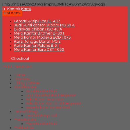
Ffn26mCseQzwzJTw3smpNE8Nti1cAw6hYZWaSDjvoqs
q
Kontak Kami
Hot Item!
Lemari Arsip Elite EL-437
Jual Kursi kantor Subaru MS 60 A
Brankas Ichiban HSC 40 A
Meja Kantor Brother B-801
Meja kantor Modera EOD 1875
Kursi Tunggu Donati PO 3
Kursi Kantor Polaris B 51
Meja Kantor Euro DST 1050
Checkout
MENU NAVIGASI
Home
Brankas
Filling Cabinet
Kursi Kantor
Kursi Kantor Bali
Jual Kursi Kantor Denpasar
Toko Kursi Denpasar
Toko Kursi Kantor di Denpasar
savello kursi kantor Bali
Lemari Arsip
Lemari Arsip Bali
Meja Kantor
Meja Kantor Bali
Mobile File