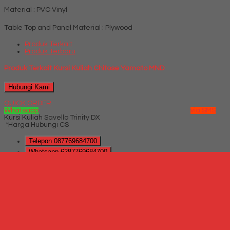
Material : PVC Vinyl
Table Top and Panel Material : Plywood
Produk Terkait
Produk Terbaru
Produk Terkait Kursi Kuliah Chitose Yamato MND
Hubungi Kami
QUICK ORDER
Whatsapp
via SMS
Kursi Kuliah Savello Trinity DX
*Harga Hubungi CS
Telepon
087769684700
Whatsapp
6287769684700
Lihat Detail Produk
Kursi Kuliah Savello Trinity DX
*Harga Hubungi CS
Hubungi Kami