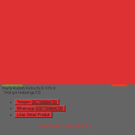
QUICK ORDER
Whatsapp
via SMS
Kursi Kuliah Indachi DCL 03 K
*Harga Hubungi CS
Telepon
087769684700
Whatsapp
6287769684700
Lihat Detail Produk
Kursi Kuliah Indachi DCL 03 K
*Harga Hubungi CS
Hubungi Kami
QUICK ORDER
Whatsapp
via SMS
Kursi Kuliah Indachi D 370 K
*Harga Hubungi CS
Telepon
087769684700
Whatsapp
6287769684700
Lihat Detail Produk
Kursi Kuliah Indachi D 370 K