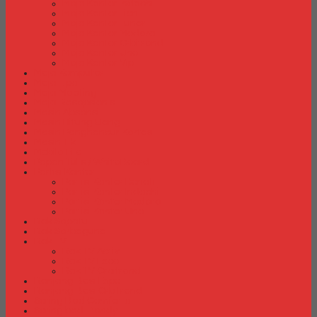
Meja Kantor Indachi
Meja Kantor Lion
Meja Kantor Lunar
Meja Kantor Modera
Meja Kantor Orbitrend
Meja Kantor Uno
Meja Kantor Vip
Meja Komputer
Meja Lipat
Meja Meeting
Meja Resepsionis
Mesin Absensi
Mesin Hitung Uang
Mesin Penghancur Kertas
Mesin Tik
Mobile File
Papan Tulis / WhiteBoard
Partisi Kantor
Partisi Kantor Donati
Partisi Kantor Indachi
Partisi Kantor Modera
Partisi Kantor Uno
Rak Sepatu
Rak Serbaguna
Rak TV
Rak TV Activ
Rak TV Expo
Rak TV Orbitrend
Ranjang Besi Expo
Ranjang Besi Orbitrend
Spring Bed Comforta
Spring bed Trendy