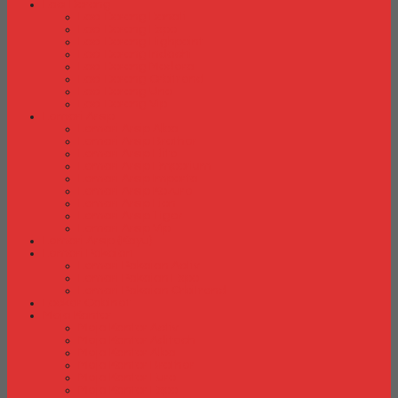
Laci Dorong
Laci Dorong Donati
Laci Dorong Expo
Laci Dorong Highpoint
Laci Dorong Indachi
Laci Dorong Modera
Laci Dorong Orbitrend
Laci Dorong Uno
Laci Dorong Vip
Lemari Arsip
Lemari Arsip Alba
Lemari Arsip Brother
Lemari Arsip Elite
Lemari Arsip Emporium
Lemari Arsip Importa
Lemari Arsip Kozure
Lemari Arsip Lion
Lemari Arsip Tiger
Lemari Arsip Vip
Lemari Arsip (Kayu)
Lemari Pakaian
Lemari Pakaian Activ
Lemari Pakaian Expo
Lemari Pakaian Orbitrend
Locker Cabinet
Meja Kantor
Meja Kantor Activ
Meja Kantor Aditech
Meja Kantor Alba
Meja Kantor Brother
Meja Kantor Euro
Meja Kantor Expo