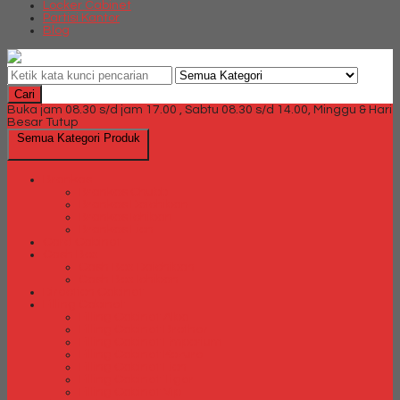
Locker Cabinet
Partisi Kantor
Blog
Cari
Buka jam 08.30 s/d jam 17.00 , Sabtu 08.30 s/d 14.00, Minggu & Hari
Besar Tutup
Semua Kategori Produk
Brankas
Brankas Chubb
Brankas Daichiban
Brankas Ichiban
Brankas Lion
Card Cabinet
Cash Box
Cash Box Daichiban
Cash Box Ichiban
Direction Cabinet
Filling Cabinet
Filling Cabinet Alba
Filling Cabinet Brother
Filling Cabinet Emporium
Filling Cabinet Kozure
Filling Cabinet Lion
Filling Cabinet Tiger
Filling Cabinet Vip