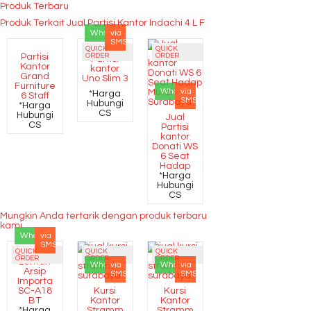
Produk Terbaru
Produk Terkait Jual Partisi Kantor Indachi 4 L F
Whatsapp
via
SMS
QUICK
QUICK
Partisi
ORDER
ORDER
Partisi
Kantor
kantor
Grand
Uno Slim 3
Furniture
Whatsapp
via
*Harga
6 Staff
SMS
Hubungi
*Harga
CS
Hubungi
Jual
CS
Partisi
kantor
Donati WS
6 Seat
Hadap
*Harga
Hubungi
CS
Mungkin Anda tertarik dengan produk terbaru
kami
Whatsapp
via
SMS
QUICK
QUICK
QUICK
ORDER
ORDER
ORDER
Lemari
Whatsapp
via
Whatsapp
via
Arsip
SMS
SMS
Importa
SC-A18
Kursi
Kursi
BT
Kantor
Kantor
*Harga
Stramm
Stramm