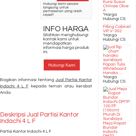
Kursi Susun
Hubungi kami secara
Chitose Olive
langsung untuk
A
pemesanan yang lebih
*Harga
cepat!
Hubungi CS
Filling Cabinet
INFO HARGA
VIP V-302
Silahkan menghubungi
*Harga
kontak kami untuk
Hubungi CS
mendapatkan
informasi harga produk
ini.
Papan Tulis
Hubungi Kami
Whiteboard
Hanako ....
*Harga
Bagikan informasi tentang
Jual Partisi Kantor
Hubungi CS
Indachi 4 L F
kepada teman atau kerabat
Anda.
Deskripsi
Jual Partisi Kantor
Indachi 4 L F
Meja Rapat
Bundar
Partisi Kantor Indachi 4 L F
Indachi