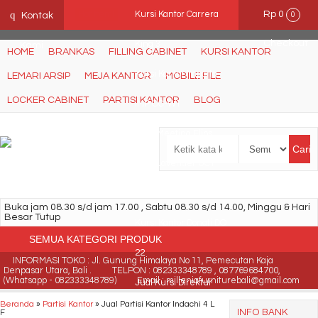
Ffn26mCseQzwzJTw3smpNE8Nti1cAw6hYZWaSDjvoqs
q
Rp 0
Hot Item!
Kursi Kantor Carrera
Kontak
0
Checkout
King 3
Kami
HOME
BRANKAS
FILLING CABINET
KURSI KANTOR
Kursi Kantor Importa
LEMARI ARSIP
MEJA KANTOR
MOBILE FILE
LOCKER CABINET
PARTISI KANTOR
BLOG
IMP OC-W1
Meja Meeting Elips
Cari
UNO Lavender UCT
8777
Buka jam 08.30 s/d jam 17.00 , Sabtu 08.30 s/d 14.00, Minggu & Hari
Besar Tutup
Kursi Kantor Donati DO
SEMUA KATEGORI PRODUK
22
INFORMASI TOKO : Jl. Gunung Himalaya No 11, Pemecutan Kaja
Denpasar Utara, Bali .
TELPON : 082333348789 , 087769684700,
(Whatsapp - 082333348789)
Email : milleniafurniturebali@gmail.com
Jual Kursi Direktur
Beranda
»
Partisi Kantor
»
Jual Partisi Kantor Indachi 4 L
INFO BANK
F
Brother BR 106 AH