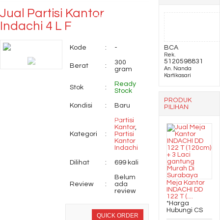
Jual Partisi Kantor
Lemari Pakaian
Indachi 4 L F
Orbitrend Type AR
Kode
:
-
BCA
Rek.
5121
5120598831
300
Berat
:
gram
An. Nanda
Kartikasari
Locker Alba LC – 503
Ready
Stok
:
Stock
Kursi Kantor Carrera
PRODUK
Kondisi
:
Baru
PILIHAN
Mesh 107
Partisi
Kantor
,
Kategori
:
Partisi
Kantor
Indachi
Dilihat
:
699 kali
Belum
Meja Kantor
Review
:
ada
INDACHI DD
review
122 T (....
*Harga
Hubungi CS
QUICK ORDER