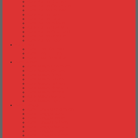
Kursi Kuliah Brother
Kursi Kuliah Chairman
Kursi Kuliah Chitose
Kursi Kuliah Donati
Kursi Kuliah Futura
Kursi Kuliah Indachi
Kursi Kuliah New Star
Kursi Kuliah Orbitrend
Kursi Kuliah Savello
Kursi Kuliah Tiger
Kursi Lipat
Kursi Lipat Chitose
Kursi Lipat Futura
Kursi Lipat New Star
Kursi Susun
Kursi Susun Chairman
Kursi Susun Chitose
Kursi Susun Donati
Kursi Susun Futura
Kursi Susun Indachi
Kursi Susun New Star
Kursi Susun Polaris
Kursi Susun Savello
Kursi Susun Tiger
Kursi Tunggu
Kursi Tunggu Chairman
Kursi Tunggu Donati
Kursi Tunggu Ichiko
Kursi Tunggu Indachi
Kursi Tunggu Savello
Kursi Tunggu Tiger
Kursi Tunggu Verona