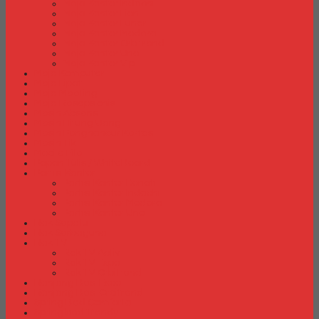
Meja Kantor Indachi
Meja Kantor Lion
Meja Kantor Lunar
Meja Kantor Modera
Meja Kantor Orbitrend
Meja Kantor Uno
Meja Kantor Vip
Meja Komputer
Meja Lipat
Meja Meeting
Meja Resepsionis
Mesin Absensi
Mesin Hitung Uang
Mesin Penghancur Kertas
Mesin Tik
Mobile File
Papan Tulis / WhiteBoard
Partisi Kantor
Partisi Kantor Donati
Partisi Kantor Indachi
Partisi Kantor Modera
Partisi Kantor Uno
Rak Sepatu
Rak Serbaguna
Rak TV
Rak TV Activ
Rak TV Expo
Rak TV Orbitrend
Ranjang Besi Expo
Ranjang Besi Orbitrend
Spring Bed Comforta
Spring bed Trendy