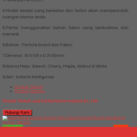
3.Tebal partisi 6,5cm.
4.Model desain yang berkelas dan terkini akan memperindah
ruangan Kantor anda.
5.Partisi menggunakan bahan fabric yang berkualitas dan
menarik.
6.Bahan : Particle board dan Fabric
7.Dimensi : W 5155 x D 3100mm
8.Warna Meja : Beech, Cherry, Maple, Walnut & White
9.Seri : Indachi Konfigurasi
Produk Terkait
Produk Terbaru
Produk Terkait Jual Partisi Kantor Indachi 6 L 120
Hubungi Kami
QUICK ORDER
Whatsapp
via SMS
Jual Partisi kantor Donati WS 2 Seat hadap