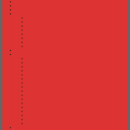
Fire Proof Cabinet
Flip Chart
Graver Furniture
Kursi Bar/ Cafe
Kursi Bar / Cafe Chairman
Kursi Bar / Cafe Subaru
Kursi Bar / Cafe Verona
Kursi Bar/ Cafe Donati
Kursi Bar/ Cafe Ergotec
Kursi Bar/ Cafe Indachi
Kursi Bar/ Cafe Savello
Kursi Bar/ Cafe Tiger
Kursi Gaming
Kursi Kantor
Kursi Kantor Ardent
Kursi Kantor Astrovis
Kursi Kantor Brother
Kursi Kantor Carrera
Kursi Kantor Chairman
Kursi Kantor Chitose
Kursi Kantor Donati
Kursi Kantor Ergotec
Kursi Kantor Importa
Kursi Kantor Indachi
Kursi Kantor Indachi Inco
Kursi Kantor Polaris
Kursi Kantor Rakuda
Kursi kantor Savello
Kursi Kantor Subaru
Kursi Kantor Tiger
Kursi Kantor Verona
Kursi Kuliah