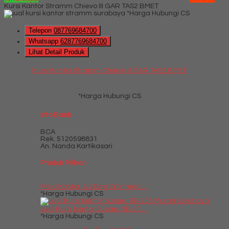
Kursi Kantor Stramm Chievo III GAR TAS2 BMET
*Harga Hubungi CS
Telepon
087769684700
Whatsapp
6287769684700
Lihat Detail Produk
Kursi Kantor Stramm Chievo III GAR TAS2 BMET
*Harga Hubungi CS
Info Bank
BCA
Rek.
5120598831
An. Nanda Kartikasari
Produk Pilihan
Meja Kantor 1/2 Biro Orbitrend....
*Harga Hubungi CS
Jual Kursi kantor Subaru SB 20....
*Harga Hubungi CS