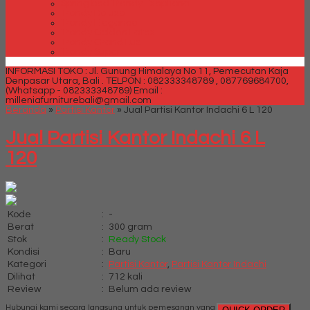
Spring bed Trendy Exeptional
Trendy Deluxe
Trendy Elegance
Trendy Golden Latex
Trendy Grand Lux
Trendy Super
INFORMASI TOKO : Jl. Gunung Himalaya No 11, Pemecutan Kaja
Denpasar Utara, Bali .
TELPON : 082333348789 , 087769684700,
(Whatsapp - 082333348789)
Email :
milleniafurniturebali@gmail.com
Beranda
»
Partisi Kantor
»
Jual Partisi Kantor Indachi 6 L 120
Jual Partisi Kantor Indachi 6 L
120
Kode
:
-
Berat
:
300 gram
Stok
:
Ready Stock
Kondisi
:
Baru
Kategori
:
Partisi Kantor
,
Partisi Kantor Indachi
Dilihat
:
712 kali
Review
:
Belum ada review
Hubungi kami secara langsung untuk pemesanan yang