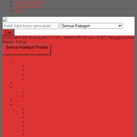
Locker Cabinet
Partisi Kantor
Blog
Cari
Buka jam 08.30 s/d jam 17.00 , Sabtu 08.30 s/d 14.00, Minggu & Hari
Besar Tutup
Semua Kategori Produk
Brankas
Brankas Chubb
Brankas Daichiban
Brankas Ichiban
Brankas Lion
Card Cabinet
Cash Box
Cash Box Daichiban
Cash Box Ichiban
Direction Cabinet
Filling Cabinet
Filling Cabinet Alba
Filling Cabinet Brother
Filling Cabinet Emporium
Filling Cabinet Kozure
Filling Cabinet Lion
Filling Cabinet Tiger
Filling Cabinet Vip