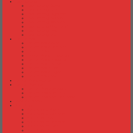
Laci Dorong
Laci Dorong Donati
Laci Dorong Expo
Laci Dorong Highpoint
Laci Dorong Indachi
Laci Dorong Modera
Laci Dorong Orbitrend
Laci Dorong Uno
Laci Dorong Vip
Lemari Arsip
Lemari Arsip Alba
Lemari Arsip Brother
Lemari Arsip Elite
Lemari Arsip Emporium
Lemari Arsip Importa
Lemari Arsip Kozure
Lemari Arsip Lion
Lemari Arsip Tiger
Lemari Arsip Vip
Lemari Arsip (Kayu)
Lemari Pakaian
Lemari Pakaian Activ
Lemari Pakaian Expo
Lemari Pakaian Orbitrend
Locker Cabinet
Meja Kantor
Meja Kantor Activ
Meja Kantor Aditech
Meja Kantor Alba
Meja Kantor Brother
Meja Kantor Euro
Meja Kantor Expo