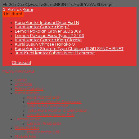
Ffn26mCseQzwzJTw3smpNE8Nti1cAw6hYZWaSDjvoqs
q
Kontak Kami
Hot Item!
Kursi Kantor Indachi Cytor Fix I N
Kursi Kantor Carrera King 3
Lemari Pakaian Graver SLD 2309
Lemari Pakaian Expo Type LP 2103
Kursi Kantor Carrera King Classic
Kursi Susun Chitose Hanako O
Kursi Kantor Stramm Type Chelsea III GR SYNCH BNET
Jual Kursi kantor Subaru Nest M chrome
Checkout
MENU NAVIGASI
Home
Brankas
Filling Cabinet
Kursi Kantor
Kursi Kantor Bali
Jual Kursi Kantor Denpasar
Toko Kursi Denpasar
Toko Kursi Kantor di Denpasar
savello kursi kantor Bali
Lemari Arsip
Lemari Arsip Bali
Meja Kantor
Meja Kantor Bali
Mobile File