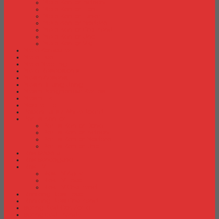
Meja Kantor Indachi
Meja Kantor Lion
Meja Kantor Lunar
Meja Kantor Modera
Meja Kantor Orbitrend
Meja Kantor Uno
Meja Kantor Vip
Meja Komputer
Meja Lipat
Meja Meeting
Meja Resepsionis
Mesin Absensi
Mesin Hitung Uang
Mesin Penghancur Kertas
Mesin Tik
Mobile File
Papan Tulis / WhiteBoard
Partisi Kantor
Partisi Kantor Donati
Partisi Kantor Indachi
Partisi Kantor Modera
Partisi Kantor Uno
Rak Sepatu
Rak Serbaguna
Rak TV
Rak TV Activ
Rak TV Expo
Rak TV Orbitrend
Ranjang Besi Expo
Ranjang Besi Orbitrend
Spring Bed Comforta
Spring bed Trendy