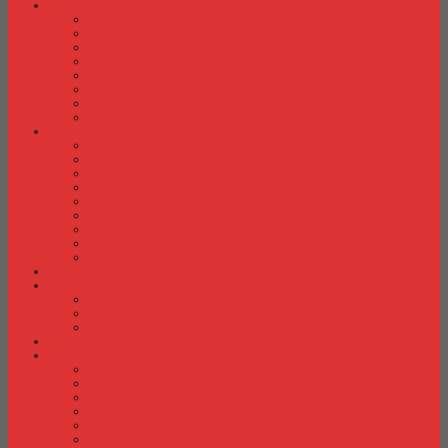
Laci Dorong
Laci Dorong Donati
Laci Dorong Expo
Laci Dorong Highpoint
Laci Dorong Indachi
Laci Dorong Modera
Laci Dorong Orbitrend
Laci Dorong Uno
Laci Dorong Vip
Lemari Arsip
Lemari Arsip Alba
Lemari Arsip Brother
Lemari Arsip Elite
Lemari Arsip Emporium
Lemari Arsip Importa
Lemari Arsip Kozure
Lemari Arsip Lion
Lemari Arsip Tiger
Lemari Arsip Vip
Lemari Arsip (Kayu)
Lemari Pakaian
Lemari Pakaian Activ
Lemari Pakaian Expo
Lemari Pakaian Orbitrend
Locker Cabinet
Meja Kantor
Meja Kantor Activ
Meja Kantor Aditech
Meja Kantor Alba
Meja Kantor Brother
Meja Kantor Euro
Meja Kantor Expo