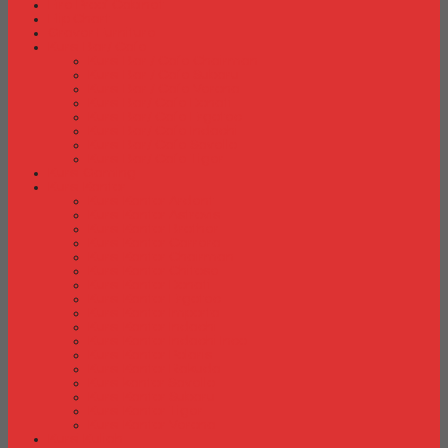
Fire Proof Cabinet
Flip Chart
Graver Furniture
Kursi Bar/ Cafe
Kursi Bar / Cafe Chairman
Kursi Bar / Cafe Subaru
Kursi Bar / Cafe Verona
Kursi Bar/ Cafe Donati
Kursi Bar/ Cafe Ergotec
Kursi Bar/ Cafe Indachi
Kursi Bar/ Cafe Savello
Kursi Bar/ Cafe Tiger
Kursi Gaming
Kursi Kantor
Kursi Kantor Ardent
Kursi Kantor Astrovis
Kursi Kantor Brother
Kursi Kantor Carrera
Kursi Kantor Chairman
Kursi Kantor Chitose
Kursi Kantor Donati
Kursi Kantor Ergotec
Kursi Kantor Importa
Kursi Kantor Indachi
Kursi Kantor Indachi Inco
Kursi Kantor Polaris
Kursi Kantor Rakuda
Kursi kantor Savello
Kursi Kantor Subaru
Kursi Kantor Tiger
Kursi Kantor Verona
Kursi Kuliah