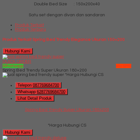
Double Bed Size : 150x200x40
Satu set dengan divan dan sandaran
Produk Terkait
Produk Terbaru
Produk Terkait Spring Bed Trendy Elegance Ukuran 150×200
Hubungi Kami
QUICK ORDER
Whatsapp
via SMS
Spring Bed Trendy Super Ukuran 180×200
*Harga Hubungi CS
Telepon
087769684700
Whatsapp
6287769684700
Lihat Detail Produk
Spring Bed Trendy Super Ukuran 180x200
*Harga Hubungi CS
Hubungi Kami