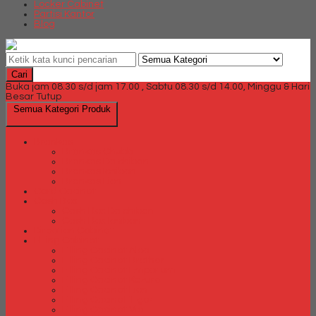
Locker Cabinet
Partisi Kantor
Blog
Cari
Buka jam 08.30 s/d jam 17.00 , Sabtu 08.30 s/d 14.00, Minggu & Hari
Besar Tutup
Semua Kategori Produk
Brankas
Brankas Chubb
Brankas Daichiban
Brankas Ichiban
Brankas Lion
Card Cabinet
Cash Box
Cash Box Daichiban
Cash Box Ichiban
Direction Cabinet
Filling Cabinet
Filling Cabinet Alba
Filling Cabinet Brother
Filling Cabinet Emporium
Filling Cabinet Kozure
Filling Cabinet Lion
Filling Cabinet Tiger
Filling Cabinet Vip