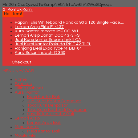
Ffn26mCseQzwzJTw3smpNE8Nti1cAw6hYZWaSDjvoqs
q
Kontak Kami
Hot Item!
Papan Tulis Whiteboard Hanako 90 x 120 Single Face....
Lemari Arsip Elite EL-437
Kursi Kantor Importa IMP OC-W1
Lemari Arsip Donati DOC 43-3 FS
Jual Kursi kantor Subaru Link II CA
Jual Kursi Kantor Rakuda RK E 42 TLPL
Ranjang Besi Expo Type M-BB-04
Kursi Susun Indachi D 380
Checkout
MENU NAVIGASI
Home
Brankas
Filling Cabinet
Kursi Kantor
Kursi Kantor Bali
Jual Kursi Kantor Denpasar
Toko Kursi Denpasar
Toko Kursi Kantor di Denpasar
savello kursi kantor Bali
Lemari Arsip
Lemari Arsip Bali
Meja Kantor
Meja Kantor Bali
Mobile File