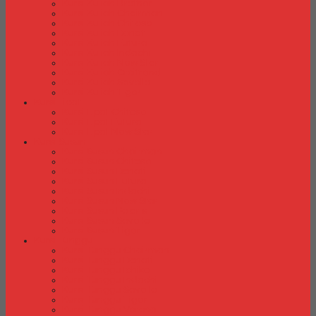
Kursi Kuliah Brother
Kursi Kuliah Chairman
Kursi Kuliah Chitose
Kursi Kuliah Donati
Kursi Kuliah Futura
Kursi Kuliah Indachi
Kursi Kuliah New Star
Kursi Kuliah Orbitrend
Kursi Kuliah Savello
Kursi Kuliah Tiger
Kursi Lipat
Kursi Lipat Chitose
Kursi Lipat Futura
Kursi Lipat New Star
Kursi Susun
Kursi Susun Chairman
Kursi Susun Chitose
Kursi Susun Donati
Kursi Susun Futura
Kursi Susun Indachi
Kursi Susun New Star
Kursi Susun Polaris
Kursi Susun Savello
Kursi Susun Tiger
Kursi Tunggu
Kursi Tunggu Chairman
Kursi Tunggu Donati
Kursi Tunggu Ichiko
Kursi Tunggu Indachi
Kursi Tunggu Savello
Kursi Tunggu Tiger
Kursi Tunggu Verona