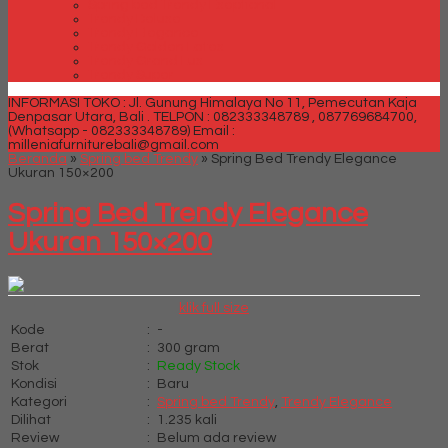
Spring bed Trendy Exeptional
Trendy Deluxe
Trendy Elegance
Trendy Golden Latex
Trendy Grand Lux
Trendy Super
INFORMASI TOKO : Jl. Gunung Himalaya No 11, Pemecutan Kaja
Denpasar Utara, Bali .
TELPON : 082333348789 , 087769684700,
(Whatsapp - 082333348789)
Email :
milleniafurniturebali@gmail.com
Beranda
»
Spring bed Trendy
»
Spring Bed Trendy Elegance
Ukuran 150×200
Spring Bed Trendy Elegance
Ukuran 150×200
klik full size
Kode
:
-
Berat
:
300 gram
Stok
:
Ready Stock
Kondisi
:
Baru
Kategori
:
Spring bed Trendy
,
Trendy Elegance
Dilihat
:
1.235 kali
Review
:
Belum ada review