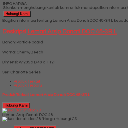
INFO HARGA
Silahkan menghubungi kontak kami untuk mendapatkan informasi ha
Hubungi Kami
Bagikan informasi tentang
Lemari Arsip Donati DOC 48-3R L
kepada
Deskripsi
Lemari Arsip Donati DOC 48-3R L
Bahan: Particle board
Warna: Cherry/Beech
Dimensi: W 235 x D 40 x H 121
Seri:Charlotte Series
Produk Terkait
Produk Terbaru
Produk Terkait Lemari Arsip Donati DOC 48-3R L
Hubungi Kami
Lemari Arsip Donati DOC 48
*Harga Hubungi CS