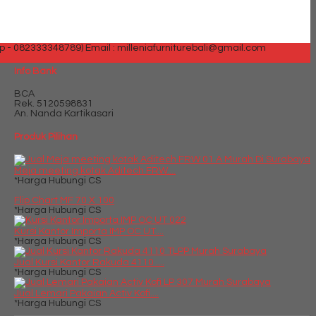
p - 082333348789)
Email : milleniafurniturebali@gmail.com
Info Bank
BCA
Rek.
5120598831
An. Nanda Kartikasari
Produk Pilihan
Meja meeting kotak Aditech FRW....
*Harga Hubungi CS
Flip Chart MF 70 X 100
*Harga Hubungi CS
Kursi Kantor Importa IMP OC UT....
*Harga Hubungi CS
Jual Kursi Kantor Rakuda 4110 ....
*Harga Hubungi CS
Jual Lemari Pakaian Activ Kofi....
*Harga Hubungi CS