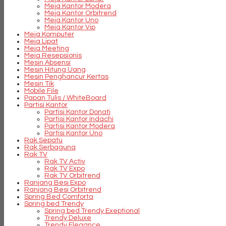
Meja Kantor Modera
Meja Kantor Orbitrend
Meja Kantor Uno
Meja Kantor Vip
Meja Komputer
Meja Lipat
Meja Meeting
Meja Resepsionis
Mesin Absensi
Mesin Hitung Uang
Mesin Penghancur Kertas
Mesin Tik
Mobile File
Papan Tulis / WhiteBoard
Partisi Kantor
Partisi Kantor Donati
Partisi Kantor Indachi
Partisi Kantor Modera
Partisi Kantor Uno
Rak Sepatu
Rak Serbaguna
Rak TV
Rak TV Activ
Rak TV Expo
Rak TV Orbitrend
Ranjang Besi Expo
Ranjang Besi Orbitrend
Spring Bed Comforta
Spring bed Trendy
Spring bed Trendy Exeptional
Trendy Deluxe
Trendy Elegance