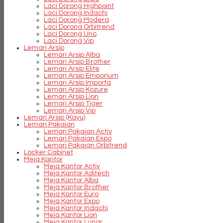
Laci Dorong Highpoint
Laci Dorong Indachi
Laci Dorong Modera
Laci Dorong Orbitrend
Laci Dorong Uno
Laci Dorong Vip
Lemari Arsip
Lemari Arsip Alba
Lemari Arsip Brother
Lemari Arsip Elite
Lemari Arsip Emporium
Lemari Arsip Importa
Lemari Arsip Kozure
Lemari Arsip Lion
Lemari Arsip Tiger
Lemari Arsip Vip
Lemari Arsip (Kayu)
Lemari Pakaian
Lemari Pakaian Activ
Lemari Pakaian Expo
Lemari Pakaian Orbitrend
Locker Cabinet
Meja Kantor
Meja Kantor Activ
Meja Kantor Aditech
Meja Kantor Alba
Meja Kantor Brother
Meja Kantor Euro
Meja Kantor Expo
Meja Kantor Indachi
Meja Kantor Lion
Meja Kantor Lunar