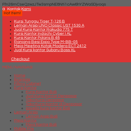
Ffn26mCseQzwzJTw3smpNE8Nti1cAw6hYZWaSDjvoqs
q
Kontak Kami
Hot Item!
Kursi Tunggu Tiger T-126 B
Lemari Arsip UNO Classic UST 1530 A
Jual Kursi Kantor Rakuda 775 T
Kursi Kantor Indachi Cyber I AL
Kursi Kantor Polaris B 48
Ranjang Besi Expo Type M-BB-05
Meja Meeting Kotak Modera ECT 2412
Jual Kursi kantor Subaru Boss XL
Checkout
MENU NAVIGASI
Home
Brankas
Filling Cabinet
Kursi Kantor
Kursi Kantor Bali
Jual Kursi Kantor Denpasar
Toko Kursi Denpasar
Toko Kursi Kantor di Denpasar
savello kursi kantor Bali
Lemari Arsip
Lemari Arsip Bali
Meja Kantor
Meja Kantor Bali
Mobile File