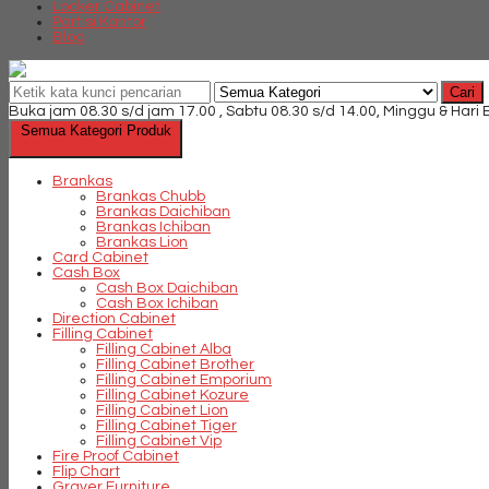
Locker Cabinet
Partisi Kantor
Blog
Cari
Buka jam 08.30 s/d jam 17.00 , Sabtu 08.30 s/d 14.00, Minggu & Hari
Semua Kategori Produk
Brankas
Brankas Chubb
Brankas Daichiban
Brankas Ichiban
Brankas Lion
Card Cabinet
Cash Box
Cash Box Daichiban
Cash Box Ichiban
Direction Cabinet
Filling Cabinet
Filling Cabinet Alba
Filling Cabinet Brother
Filling Cabinet Emporium
Filling Cabinet Kozure
Filling Cabinet Lion
Filling Cabinet Tiger
Filling Cabinet Vip
Fire Proof Cabinet
Flip Chart
Graver Furniture