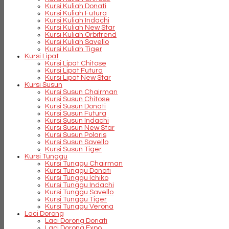
Kursi Kuliah Donati
Kursi Kuliah Futura
Kursi Kuliah Indachi
Kursi Kuliah New Star
Kursi Kuliah Orbitrend
Kursi Kuliah Savello
Kursi Kuliah Tiger
Kursi Lipat
Kursi Lipat Chitose
Kursi Lipat Futura
Kursi Lipat New Star
Kursi Susun
Kursi Susun Chairman
Kursi Susun Chitose
Kursi Susun Donati
Kursi Susun Futura
Kursi Susun Indachi
Kursi Susun New Star
Kursi Susun Polaris
Kursi Susun Savello
Kursi Susun Tiger
Kursi Tunggu
Kursi Tunggu Chairman
Kursi Tunggu Donati
Kursi Tunggu Ichiko
Kursi Tunggu Indachi
Kursi Tunggu Savello
Kursi Tunggu Tiger
Kursi Tunggu Verona
Laci Dorong
Laci Dorong Donati
Laci Dorong Expo