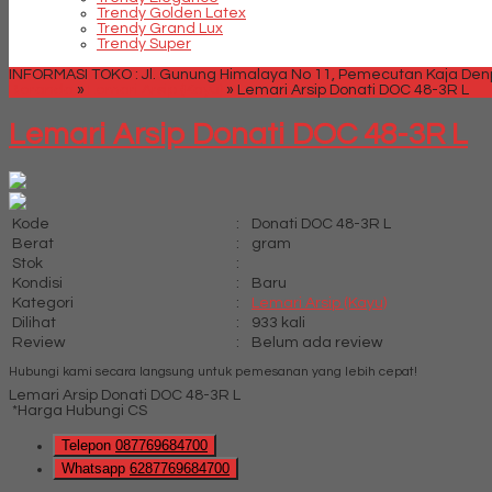
Trendy Golden Latex
Trendy Grand Lux
Trendy Super
INFORMASI TOKO : Jl. Gunung Himalaya No 11, Pemecutan Kaja Denpa
Beranda
»
Lemari Arsip (Kayu)
»
Lemari Arsip Donati DOC 48-3R L
Lemari Arsip Donati DOC 48-3R L
Kode
:
Donati DOC 48-3R L
Berat
:
gram
Stok
:
Kondisi
:
Baru
Kategori
:
Lemari Arsip (Kayu)
Dilihat
:
933 kali
Review
:
Belum ada review
Hubungi kami secara langsung untuk pemesanan yang lebih cepat!
Lemari Arsip Donati DOC 48-3R L
*Harga Hubungi CS
Telepon
087769684700
Whatsapp
6287769684700