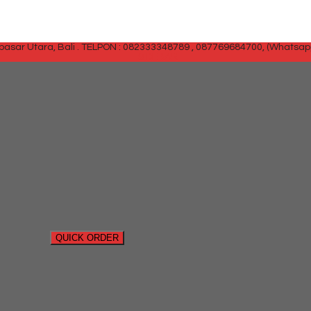
sar Utara, Bali .
TELPON : 082333348789 , 087769684700, (Whatsap
SIDEBAR
QUICK ORDER