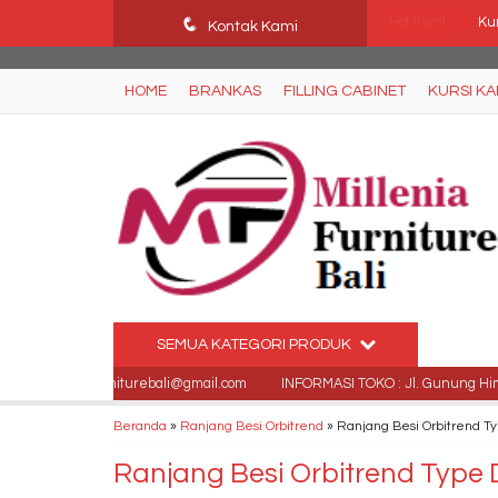
Ffn26mCseQzwzJTw3smpNE8Nti1cAw6hYZWaSDjvoqs
q
Hot Item!
Kontak Kami
Kur
Kur
HOME
BRANKAS
FILLING CABINET
KURSI K
Mej
Me
Loc
Kur
Ju
SEMUA KATEGORI PRODUK
Ku
 milleniafurniturebali@gmail.com
INFORMASI TOKO : Jl. Gunung Himalaya 
Beranda
»
Ranjang Besi Orbitrend
»
Ranjang Besi Orbitrend T
Ranjang Besi Orbitrend Type 