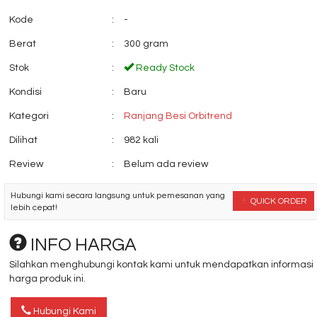
Kode
:
-
Berat
:
300 gram
Stok
:
Ready Stock
Kondisi
:
Baru
Kategori
:
Ranjang Besi Orbitrend
Dilihat
:
982 kali
Review
:
Belum ada review
Hubungi kami secara langsung untuk pemesanan yang
QUICK ORDER
lebih cepat!
INFO HARGA
Silahkan menghubungi kontak kami untuk mendapatkan informasi
harga produk ini.
Hubungi Kami