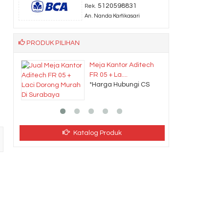
5120598831
Rek.
An. Nanda Kartikasari
PRODUK PILIHAN
Meja Kantor Aditech
FR 05 + La....
*Harga Hubungi CS
Katalog Produk