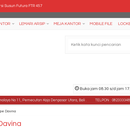
si kantor Ergotec LX 947 TR
si Tunggu Savello Infinio 3
ANTOR
LEMARI ARSIP
MEJA KANTOR
MOBILE FILE
LOCK
a Kantor tanpa laci Aditech TD 18
ja meeting kantor Modera BCT 515
ker Lion L 551
si Kantor Verona KD 112 TL
al Kursi kantor Subaru SB 107
Buka jam 08.30 s/d jam 17.
rsi Susun Futura FTR 457
No 11, Pemecutan Kaja Denpasar Utara, Bali .
TELPON : 082333348789 , 
ype Davina
Davina