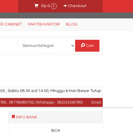
Rp 0
Checkout
0
ER CABINET
PARTISI KANTOR
BLOG
Cari
00 , Sabtu 08.30 s/d 14.00, Minggu & Hari Besar Tutup
087769684700, (Whatsapp - 082333348789)
Email : milleniafurniturebali
INFO BANK
BCA