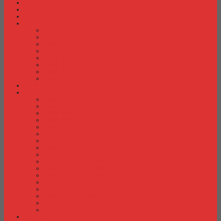
Fire Proof Cabinet
Flip Chart
Graver Furniture
Kursi Bar/ Cafe
Kursi Bar / Cafe Chairman
Kursi Bar / Cafe Subaru
Kursi Bar / Cafe Verona
Kursi Bar/ Cafe Donati
Kursi Bar/ Cafe Ergotec
Kursi Bar/ Cafe Indachi
Kursi Bar/ Cafe Savello
Kursi Bar/ Cafe Tiger
Kursi Gaming
Kursi Kantor
Kursi Kantor Ardent
Kursi Kantor Astrovis
Kursi Kantor Brother
Kursi Kantor Carrera
Kursi Kantor Chairman
Kursi Kantor Chitose
Kursi Kantor Donati
Kursi Kantor Ergotec
Kursi Kantor Importa
Kursi Kantor Indachi
Kursi Kantor Indachi Inco
Kursi Kantor Polaris
Kursi Kantor Rakuda
Kursi kantor Savello
Kursi Kantor Subaru
Kursi Kantor Tiger
Kursi Kantor Verona
Kursi Kuliah