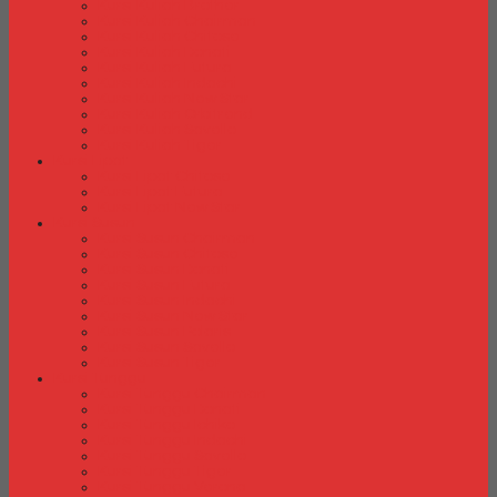
Kursi Kuliah Brother
Kursi Kuliah Chairman
Kursi Kuliah Chitose
Kursi Kuliah Donati
Kursi Kuliah Futura
Kursi Kuliah Indachi
Kursi Kuliah New Star
Kursi Kuliah Orbitrend
Kursi Kuliah Savello
Kursi Kuliah Tiger
Kursi Lipat
Kursi Lipat Chitose
Kursi Lipat Futura
Kursi Lipat New Star
Kursi Susun
Kursi Susun Chairman
Kursi Susun Chitose
Kursi Susun Donati
Kursi Susun Futura
Kursi Susun Indachi
Kursi Susun New Star
Kursi Susun Polaris
Kursi Susun Savello
Kursi Susun Tiger
Kursi Tunggu
Kursi Tunggu Chairman
Kursi Tunggu Donati
Kursi Tunggu Ichiko
Kursi Tunggu Indachi
Kursi Tunggu Savello
Kursi Tunggu Tiger
Kursi Tunggu Verona