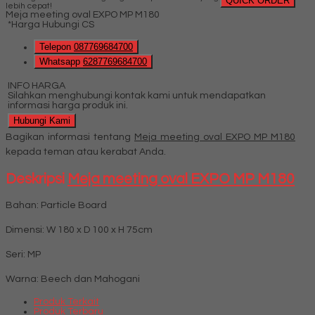
QUICK ORDER
lebih cepat!
Meja meeting oval EXPO MP M180
*Harga Hubungi CS
Telepon
087769684700
Whatsapp
6287769684700
INFO HARGA
Silahkan menghubungi kontak kami untuk mendapatkan
informasi harga produk ini.
Hubungi Kami
Bagikan informasi tentang
Meja meeting oval EXPO MP M180
kepada teman atau kerabat Anda.
Deskripsi
Meja meeting oval EXPO MP M180
Bahan: Particle Board
Dimensi: W 180 x D 100 x H 75cm
Seri: MP
Warna: Beech dan Mahogani
Produk Terkait
Produk Terbaru