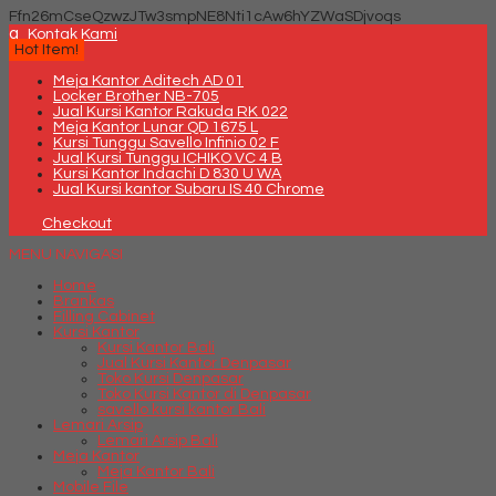
Ffn26mCseQzwzJTw3smpNE8Nti1cAw6hYZWaSDjvoqs
q
Kontak Kami
Hot Item!
Meja Kantor Aditech AD 01
Locker Brother NB-705
Jual Kursi Kantor Rakuda RK 022
Meja Kantor Lunar QD 1675 L
Kursi Tunggu Savello Infinio 02 F
Jual Kursi Tunggu ICHIKO VC 4 B
Kursi Kantor Indachi D 830 U WA
Jual Kursi kantor Subaru IS 40 Chrome
Checkout
MENU NAVIGASI
Home
Brankas
Filling Cabinet
Kursi Kantor
Kursi Kantor Bali
Jual Kursi Kantor Denpasar
Toko Kursi Denpasar
Toko Kursi Kantor di Denpasar
savello kursi kantor Bali
Lemari Arsip
Lemari Arsip Bali
Meja Kantor
Meja Kantor Bali
Mobile File