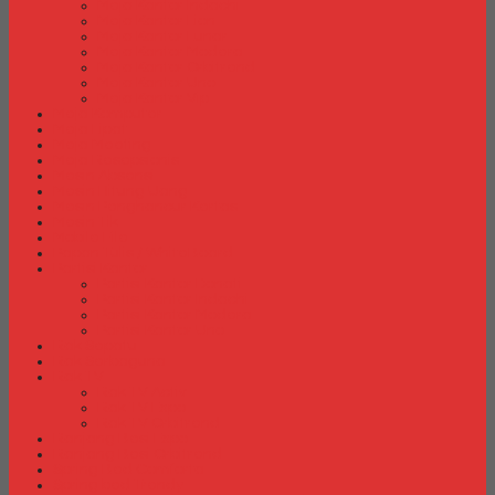
Meja Kantor Indachi
Meja Kantor Lion
Meja Kantor Lunar
Meja Kantor Modera
Meja Kantor Orbitrend
Meja Kantor Uno
Meja Kantor Vip
Meja Komputer
Meja Lipat
Meja Meeting
Meja Resepsionis
Mesin Absensi
Mesin Hitung Uang
Mesin Penghancur Kertas
Mesin Tik
Mobile File
Papan Tulis / WhiteBoard
Partisi Kantor
Partisi Kantor Donati
Partisi Kantor Indachi
Partisi Kantor Modera
Partisi Kantor Uno
Rak Sepatu
Rak Serbaguna
Rak TV
Rak TV Activ
Rak TV Expo
Rak TV Orbitrend
Ranjang Besi Expo
Ranjang Besi Orbitrend
Spring Bed Comforta
Spring bed Trendy