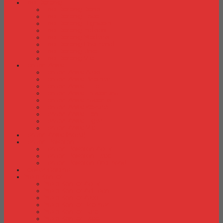
Laci Dorong
Laci Dorong Donati
Laci Dorong Expo
Laci Dorong Highpoint
Laci Dorong Indachi
Laci Dorong Modera
Laci Dorong Orbitrend
Laci Dorong Uno
Laci Dorong Vip
Lemari Arsip
Lemari Arsip Alba
Lemari Arsip Brother
Lemari Arsip Elite
Lemari Arsip Emporium
Lemari Arsip Importa
Lemari Arsip Kozure
Lemari Arsip Lion
Lemari Arsip Tiger
Lemari Arsip Vip
Lemari Arsip (Kayu)
Lemari Pakaian
Lemari Pakaian Activ
Lemari Pakaian Expo
Lemari Pakaian Orbitrend
Locker Cabinet
Meja Kantor
Meja Kantor Activ
Meja Kantor Aditech
Meja Kantor Alba
Meja Kantor Brother
Meja Kantor Euro
Meja Kantor Expo