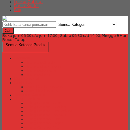
Locker Cabinet
Partisi Kantor
Blog
Cari
Buka jam 08.30 s/d jam 17.00 , Sabtu 08.30 s/d 14.00, Minggu & Hari
Besar Tutup
Semua Kategori Produk
Brankas
Brankas Chubb
Brankas Daichiban
Brankas Ichiban
Brankas Lion
Card Cabinet
Cash Box
Cash Box Daichiban
Cash Box Ichiban
Direction Cabinet
Filling Cabinet
Filling Cabinet Alba
Filling Cabinet Brother
Filling Cabinet Emporium
Filling Cabinet Kozure
Filling Cabinet Lion
Filling Cabinet Tiger
Filling Cabinet Vip