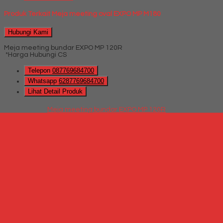
Produk Terkait Meja meeting oval EXPO MP M180
Hubungi Kami
Meja meeting bundar EXPO MP 120R
*Harga Hubungi CS
Telepon
087769684700
Whatsapp
6287769684700
Lihat Detail Produk
Meja meeting bundar EXPO MP 120R
*Harga Hubungi CS
Hubungi Kami
Meja Meeting Elips UNO Lavender UCT 8776
*Harga Hubungi CS
Telepon
087769684700
Whatsapp
6287769684700
Lihat Detail Produk
Meja Meeting Elips UNO Lavender UCT 8776