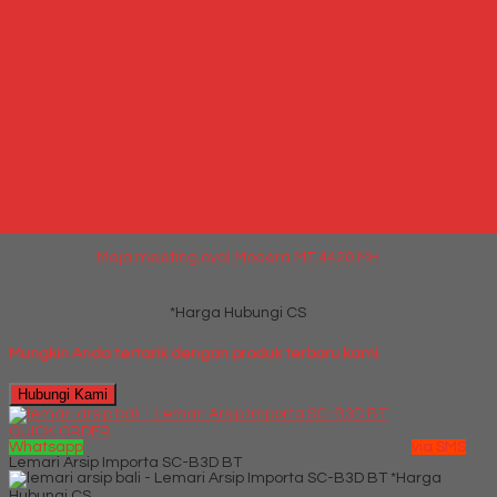
*Harga Hubungi CS
Hubungi Kami
Meja meeting oval Modera MT 4420 MH
*Harga Hubungi CS
Telepon
087769684700
Whatsapp
6287769684700
Lihat Detail Produk
Meja meeting oval Modera MT 4420 MH
*Harga Hubungi CS
Mungkin Anda tertarik dengan produk terbaru kami
Hubungi Kami
QUICK ORDER
Whatsapp
via SMS
Lemari Arsip Importa SC-B3D BT
*Harga
Hubungi CS