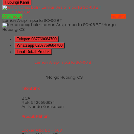
Hubungi Kami
QUICK ORDER
Whatsapp
via SMS
Lemari Arsip Importa SC-06 BT
*Harga
Hubungi CS
Telepon
087769684700
Whatsapp
6287769684700
Lihat Detail Produk
Lemari Arsip Importa SC-06 BT
*Harga Hubungi CS
Info Bank
BCA
Rek.
5120598831
An. Nanda Kartikasari
Produk Pilihan
Locker Alba LC – 503