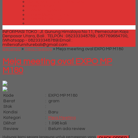
Spring bed Trendy Exeptional
Trendy Deluxe
Trendy Elegance
Trendy Golden Latex
Trendy Grand Lux
Trendy Super
INFORMASI TOKO : Jl. Gunung Himalaya No 11, Pemecutan Kaja
Denpasar Utara, Bali .
TELPON : 082333348789 , 087769684700,
(Whatsapp - 082333348789)
Email :
milleniafurniturebali@gmail.com
Beranda
»
Meja Meeting
»
Meja meeting oval EXPO MP M180
Meja meeting oval EXPO MP
M180
Kode
:
EXPO MP M180
Berat
:
gram
Stok
:
Kondisi
:
Baru
Kategori
:
Meja Meeting
Dilihat
:
1.098 kali
Review
:
Belum ada review
Hubungi kami secara langsung untuk pemesanan yang