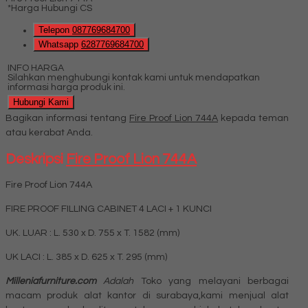
*Harga Hubungi CS
Telepon
087769684700
Whatsapp
6287769684700
INFO HARGA
Silahkan menghubungi kontak kami untuk mendapatkan
informasi harga produk ini.
Hubungi Kami
Bagikan informasi tentang
Fire Proof Lion 744A
kepada teman
atau kerabat Anda.
Deskripsi
Fire Proof Lion 744A
Fire Proof Lion 744A
FIRE PROOF FILLING CABINET 4 LACI + 1 KUNCI
UK. LUAR : L. 530 x D. 755 x T. 1582 (mm)
UK LACI : L. 385 x D. 625 x T. 295 (mm)
Milleniafurniture.com
Adalah
Toko yang melayani berbagai
macam produk alat kantor di surabaya,kami menjual alat