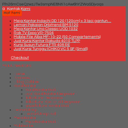
Ffn26mCseQzwzJTw3smpNE8Nti1cAw6hYZWaSDjvoqs
q
Kontak Kami
Hot Item!
Meja Kantor Indachi DD 120 (120cm) + 3 laci gantun....
Lemari Pakaian Orbitrend BM 5120
Meja Kantor Uno Classic UOD 1032
Rak TV Expo VR-7504
Mobile File Alba MF-10-22 (50 Compartements)
Jual Kursi Kantor Rakuda 4010 TLPP
Kursi Susun Futura FTR 408 RE
Jual Kursi Tunggu ICHIKO VC 5 SF (Small)
Checkout
MENU NAVIGASI
Home
Brankas
Filling Cabinet
Kursi Kantor
Kursi Kantor Bali
Jual Kursi Kantor Denpasar
Toko Kursi Denpasar
Toko Kursi Kantor di Denpasar
savello kursi kantor Bali
Lemari Arsip
Lemari Arsip Bali
Meja Kantor
Meja Kantor Bali
Mobile File