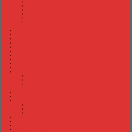
Meja Kantor Indachi
Meja Kantor Lion
Meja Kantor Lunar
Meja Kantor Modera
Meja Kantor Orbitrend
Meja Kantor Uno
Meja Kantor Vip
Meja Komputer
Meja Lipat
Meja Meeting
Meja Resepsionis
Mesin Absensi
Mesin Hitung Uang
Mesin Penghancur Kertas
Mesin Tik
Mobile File
Papan Tulis / WhiteBoard
Partisi Kantor
Partisi Kantor Donati
Partisi Kantor Indachi
Partisi Kantor Modera
Partisi Kantor Uno
Rak Sepatu
Rak Serbaguna
Rak TV
Rak TV Activ
Rak TV Expo
Rak TV Orbitrend
Ranjang Besi Expo
Ranjang Besi Orbitrend
Spring Bed Comforta
Spring bed Trendy