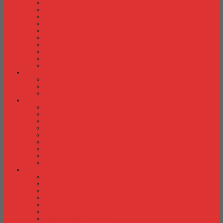
Kursi Kuliah Brother
Kursi Kuliah Chairman
Kursi Kuliah Chitose
Kursi Kuliah Donati
Kursi Kuliah Futura
Kursi Kuliah Indachi
Kursi Kuliah New Star
Kursi Kuliah Orbitrend
Kursi Kuliah Savello
Kursi Kuliah Tiger
Kursi Lipat
Kursi Lipat Chitose
Kursi Lipat Futura
Kursi Lipat New Star
Kursi Susun
Kursi Susun Chairman
Kursi Susun Chitose
Kursi Susun Donati
Kursi Susun Futura
Kursi Susun Indachi
Kursi Susun New Star
Kursi Susun Polaris
Kursi Susun Savello
Kursi Susun Tiger
Kursi Tunggu
Kursi Tunggu Chairman
Kursi Tunggu Donati
Kursi Tunggu Ichiko
Kursi Tunggu Indachi
Kursi Tunggu Savello
Kursi Tunggu Tiger
Kursi Tunggu Verona