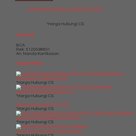
Kursi Kantor Stramm Chievo III CA CHR
*Harga Hubungi CS
Info Bank
BCA
Rek.
5120598831
An. Nanda Kartikasari
Produk Pilihan
Meja Kantor Aditech AD 01
*Harga Hubungi CS
Jual Partisi kantor Donati C 0....
*Harga Hubungi CS
Kursi Susun New Star KT 05
*Harga Hubungi CS
Jual Lemari Pakaian Activ Prem....
*Harga Hubungi CS
Kursi Kantor Stramm Manchester....
*Harga Hubungi CS