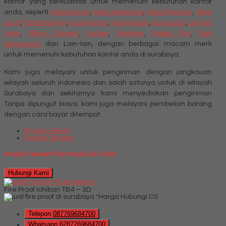
kantor yang berkualitas untuk memenuhi kebutuhan kantor
anda, seperti
Meja Kantor
,
Meja Komputer
,
Meja Meeting
,
Meja
Lipat
,
Partisi Kantor
,
Kursi Kantor
,
Kursi Kuliah
,
Kursi Lipat
,
Lemari
Arsip
,
Filling Cabinet
,
Locker
,
Brankas
,
Mobile File
,
Rak
Serbaguna
dan Lain-lain, dengan berbagai macam merk
untuk memenuhi kebutuhan kantor anda di surabaya.
Kami juga melayani untuk pengiriman dengan jangkauan
wilayah seluruh indonesia dan salah satunya untuk di wilayah
Surabaya dan sekitarnya kami menyediakan pengiriman
Tanpa dipungut biaya, kami juga melayani pembelian barang
dengan cara bayar ditempat.
Produk Terkait
Produk Terbaru
Produk Terkait Fire Proof Lion 744A
Hubungi Kami
Fire Proof Ichiban TB4 – 3D
*Harga Hubungi CS
Telepon
087769684700
Whatsapp
6287769684700