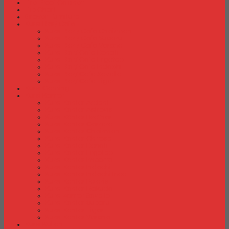
Fire Proof Cabinet
Flip Chart
Graver Furniture
Kursi Bar/ Cafe
Kursi Bar / Cafe Chairman
Kursi Bar / Cafe Subaru
Kursi Bar / Cafe Verona
Kursi Bar/ Cafe Donati
Kursi Bar/ Cafe Ergotec
Kursi Bar/ Cafe Indachi
Kursi Bar/ Cafe Savello
Kursi Bar/ Cafe Tiger
Kursi Gaming
Kursi Kantor
Kursi Kantor Ardent
Kursi Kantor Astrovis
Kursi Kantor Brother
Kursi Kantor Carrera
Kursi Kantor Chairman
Kursi Kantor Chitose
Kursi Kantor Donati
Kursi Kantor Ergotec
Kursi Kantor Importa
Kursi Kantor Indachi
Kursi Kantor Indachi Inco
Kursi Kantor Polaris
Kursi Kantor Rakuda
Kursi kantor Savello
Kursi Kantor Subaru
Kursi Kantor Tiger
Kursi Kantor Verona
Kursi Kuliah