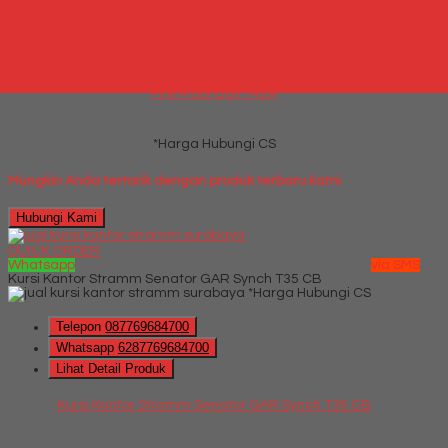
Telepon
087769684700
Whatsapp
6287769684700
Lihat Detail Produk
Fire Proof Lion 742A
*Harga Hubungi CS
Mungkin Anda tertarik dengan produk terbaru kami
Hubungi Kami
QUICK ORDER
Whatsapp
via SMS
Kursi Kantor Stramm Senator GAR Synch T35 CB
*Harga Hubungi CS
Telepon
087769684700
Whatsapp
6287769684700
Lihat Detail Produk
Kursi Kantor Stramm Senator GAR Synch T35 CB