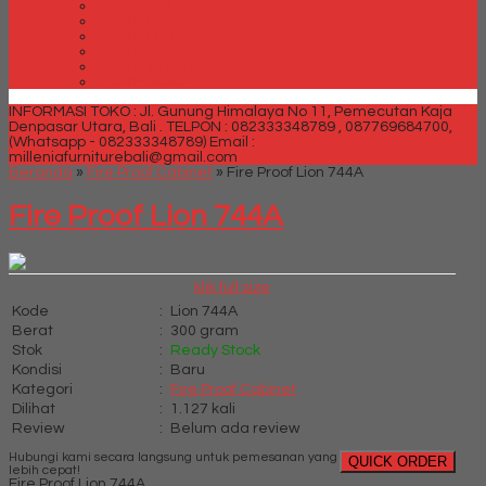
Spring bed Trendy Exeptional
Trendy Deluxe
Trendy Elegance
Trendy Golden Latex
Trendy Grand Lux
Trendy Super
INFORMASI TOKO : Jl. Gunung Himalaya No 11, Pemecutan Kaja
Denpasar Utara, Bali .
TELPON : 082333348789 , 087769684700,
(Whatsapp - 082333348789)
Email :
milleniafurniturebali@gmail.com
Beranda
»
Fire Proof Cabinet
»
Fire Proof Lion 744A
Fire Proof Lion 744A
klik full size
Kode
:
Lion 744A
Berat
:
300 gram
Stok
:
Ready Stock
Kondisi
:
Baru
Kategori
:
Fire Proof Cabinet
Dilihat
:
1.127 kali
Review
:
Belum ada review
Hubungi kami secara langsung untuk pemesanan yang
QUICK ORDER
lebih cepat!
Fire Proof Lion 744A