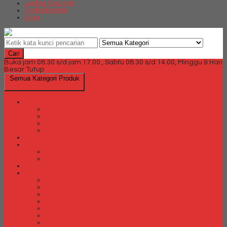
Locker Cabinet
Partisi Kantor
Blog
Cari
Buka jam 08.30 s/d jam 17.00 , Sabtu 08.30 s/d 14.00, Minggu & Hari
Besar Tutup
Semua Kategori Produk
Brankas
Brankas Chubb
Brankas Daichiban
Brankas Ichiban
Brankas Lion
Card Cabinet
Cash Box
Cash Box Daichiban
Cash Box Ichiban
Direction Cabinet
Filling Cabinet
Filling Cabinet Alba
Filling Cabinet Brother
Filling Cabinet Emporium
Filling Cabinet Kozure
Filling Cabinet Lion
Filling Cabinet Tiger
Filling Cabinet Vip