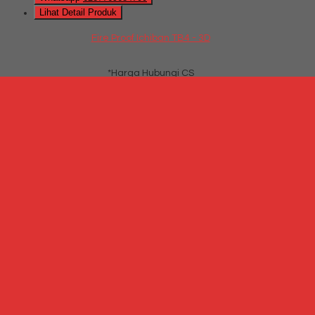
Lihat Detail Produk
Fire Proof Ichiban TB4 - 3D
*Harga Hubungi CS
Hubungi Kami
Fire Proof Ichiban TB4 – 2D
*Harga Hubungi CS
Telepon
087769684700
Whatsapp
6287769684700
Lihat Detail Produk
Fire Proof Ichiban TB4 - 2D
*Harga Hubungi CS
Hubungi Kami
QUICK ORDER
Whatsapp
via SMS
Fire Proof Lion 742A
*Harga Hubungi CS