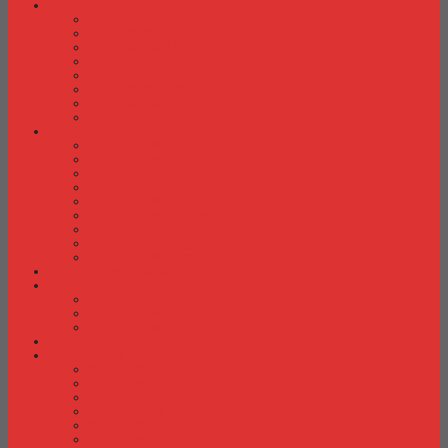
Laci Dorong
Laci Dorong Donati
Laci Dorong Expo
Laci Dorong Highpoint
Laci Dorong Indachi
Laci Dorong Modera
Laci Dorong Orbitrend
Laci Dorong Uno
Laci Dorong Vip
Lemari Arsip
Lemari Arsip Alba
Lemari Arsip Brother
Lemari Arsip Elite
Lemari Arsip Emporium
Lemari Arsip Importa
Lemari Arsip Kozure
Lemari Arsip Lion
Lemari Arsip Tiger
Lemari Arsip Vip
Lemari Arsip (Kayu)
Lemari Pakaian
Lemari Pakaian Activ
Lemari Pakaian Expo
Lemari Pakaian Orbitrend
Locker Cabinet
Meja Kantor
Meja Kantor Activ
Meja Kantor Aditech
Meja Kantor Alba
Meja Kantor Brother
Meja Kantor Euro
Meja Kantor Expo