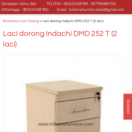
Denpasar Utara, Bali .
TELPON : 082333348789 , 087769684700,
(Whatsapp - 082333348789)
Email : milleniafurniturebali@gmail.com
Beranda
»
Laci Dorong
»
Laci dorong Indachi DMD 252 T (2 laci)
Laci dorong Indachi DMD 252 T (2
laci)
SIDEBAR