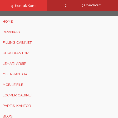
Ffn26mCseQzwzJTw3smpNE8Nti1cAw6hYZWaSDjvoqs
q
Checkout
Kontak Kami
HOME
BRANKAS
FILLING CABINET
KURSI KANTOR
LEMARI ARSIP
MEJA KANTOR
MOBILE FILE
LOCKER CABINET
PARTISI KANTOR
BLOG