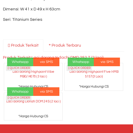
Dimensi: W 41 x D 49 x H 63cm
Seri: Titanium Series
Produk Terkait
Produk Terbaru
Produk Terkait Laci dorong Indachi DMD 252 T (2 laci)
Whatsapp
via SMS
Whatsapp
via SMS
QUICK ORDER
QUICK ORDER
Laci dorong Highpoint Vibe
Laci dorong Highpoint Five HMB
MBG14070 ( 3 laci )
5157 (3 Laci)
*Harga Hubungi CS
*Harga Hubungi CS
Whatsapp
via SMS
QUICK ORDER
Laci dorong Donati DOM 24 S ( 2 laci )
*Harga Hubungi CS