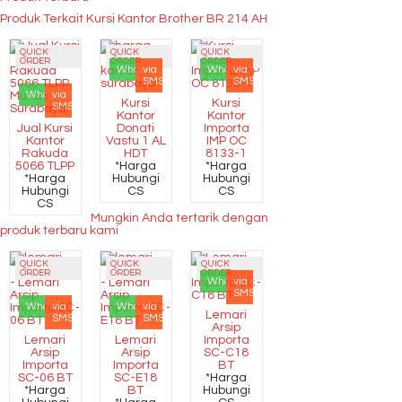
Produk Terkait Kursi Kantor Brother BR 214 AH
QUICK
QUICK
QUICK
ORDER
ORDER
ORDER
Whatsapp
via
Whatsapp
via
SMS
SMS
Whatsapp
via
Kursi
Kursi
SMS
Kantor
Kantor
Jual Kursi
Donati
Importa
Kantor
Vastu 1 AL
IMP OC
Rakuda
HDT
8133-1
5066 TLPP
*Harga
*Harga
*Harga
Hubungi
Hubungi
Hubungi
CS
CS
CS
Mungkin Anda tertarik dengan
produk terbaru kami
QUICK
QUICK
QUICK
ORDER
ORDER
ORDER
Whatsapp
via
SMS
Whatsapp
via
Whatsapp
via
Lemari
SMS
SMS
Arsip
Lemari
Lemari
Importa
Arsip
Arsip
SC-C18
Importa
Importa
BT
SC-06 BT
SC-E18
*Harga
*Harga
BT
Hubungi