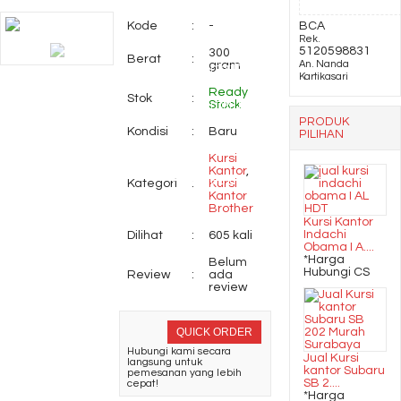
Kode
:
-
BCA
A
Rek.
5120598831
300
Berat
:
gram
An. Nanda
Meja Kantor Direktur
Kartikasari
Ready
Stok
:
Stock
INDACHI DM-1 (160cm)
PRODUK
Kondisi
:
Baru
PILIHAN
Ranjang Besi Expo
Kursi
Kantor
,
Type M-SB-01
Kategori
:
Kursi
Kantor
Brother
Kursi Kantor
Indachi
Dilihat
:
605 kali
Obama I A....
*Harga
Belum
Hubungi CS
Review
:
ada
review
QUICK ORDER
Hubungi kami secara
Jual Kursi
langsung untuk
kantor Subaru
pemesanan yang lebih
SB 2....
cepat!
*Harga