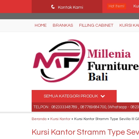
Ffn26mCseQzwzJTw3smpNE8Nti1cAw6hYZWaSDjvoqs
q
Hot Item!
Kur
Kontak Kami
Me
HOME
BRANKAS
FILLING CABINET
KURSI K
Ku
Me
Me
Kur
Me
SEMUA KATEGORI PRODUK
Ju
a, Bali .
TELPON : 082333348789 , 087769684700, (Whatsapp - 08233334
Beranda
»
Kursi Kantor
»
Kursi Kantor Stramm Type Sevilla III
Kursi Kantor Stramm Type Sevi