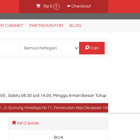
Rp 0
Checkout
0
ER CABINET
PARTISI KANTOR
BLOG
Cari
00 , Sabtu 08.30 s/d 14.00, Minggu & Hari Besar Tutup
Gunung Himalaya No 11, Pemecutan Kaja Denpasar Utara, Bali .
TELPON :
INFO BANK
BCA