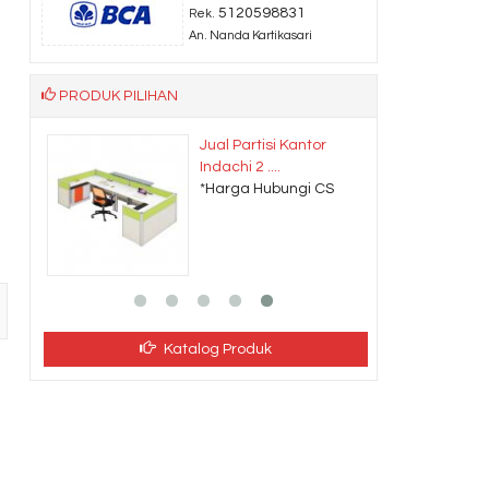
5120598831
Rek.
An. Nanda Kartikasari
PRODUK PILIHAN
ti
Jual Partisi Kantor
Indachi 2 ....
CS
*Harga Hubungi CS
Katalog Produk