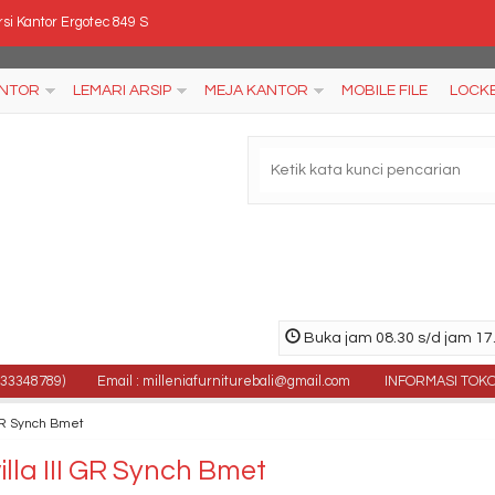
si Kantor Ergotec 849 S
ja Kantor Aditech FR 10
ANTOR
LEMARI ARSIP
MEJA KANTOR
MOBILE FILE
LOCK
rsi Lipat Chitose Yamato HNN
ja Kantor Aditech NFD 64
ja meeting kantor Modera BCT 315
si Kantor Polaris B 35
ja meeting kantor Aditech FM 11
Buka jam 08.30 s/d jam 17.
al Kursi bar Subaru SB 309 HF
8789)
Email : milleniafurniturebali@gmail.com
INFORMASI TOKO : Jl. 
 GR Synch Bmet
lla III GR Synch Bmet