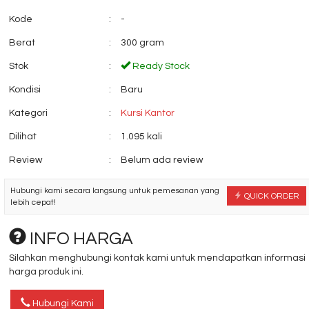
Kode
:
-
Berat
:
300 gram
Stok
:
Ready Stock
Kondisi
:
Baru
Kursi Kantor Verona
Kursi Kantor Dona
KD 103 CTL
Leaf 2 C H....
Kategori
:
Kursi Kantor
*Harga Hubungi CS
*Harga Hubungi 
Dilihat
:
1.095 kali
Review
:
Belum ada review
Hubungi kami secara langsung untuk pemesanan yang
QUICK ORDER
lebih cepat!
INFO HARGA
Silahkan menghubungi kontak kami untuk mendapatkan informasi
harga produk ini.
Hubungi Kami