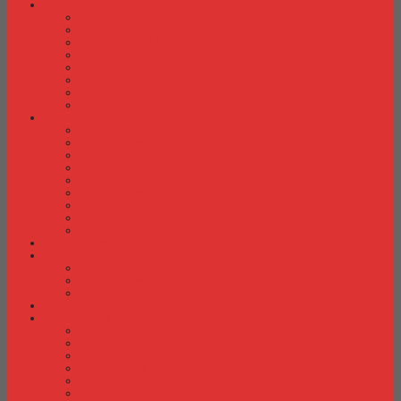
Laci Dorong
Laci Dorong Donati
Laci Dorong Expo
Laci Dorong Highpoint
Laci Dorong Indachi
Laci Dorong Modera
Laci Dorong Orbitrend
Laci Dorong Uno
Laci Dorong Vip
Lemari Arsip
Lemari Arsip Alba
Lemari Arsip Brother
Lemari Arsip Elite
Lemari Arsip Emporium
Lemari Arsip Importa
Lemari Arsip Kozure
Lemari Arsip Lion
Lemari Arsip Tiger
Lemari Arsip Vip
Lemari Arsip (Kayu)
Lemari Pakaian
Lemari Pakaian Activ
Lemari Pakaian Expo
Lemari Pakaian Orbitrend
Locker Cabinet
Meja Kantor
Meja Kantor Activ
Meja Kantor Aditech
Meja Kantor Alba
Meja Kantor Brother
Meja Kantor Euro
Meja Kantor Expo