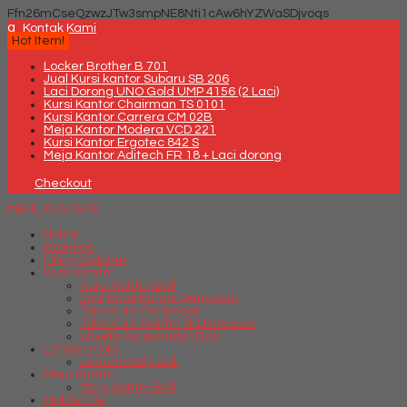
Ffn26mCseQzwzJTw3smpNE8Nti1cAw6hYZWaSDjvoqs
q
Kontak Kami
Hot Item!
Locker Brother B 701
Jual Kursi kantor Subaru SB 206
Laci Dorong UNO Gold UMP 4156 (2 Laci)
Kursi Kantor Chairman TS 0101
Kursi Kantor Carrera CM 02B
Meja Kantor Modera VCD 221
Kursi Kantor Ergotec 842 S
Meja Kantor Aditech FR 18 + Laci dorong
Checkout
MENU NAVIGASI
Home
Brankas
Filling Cabinet
Kursi Kantor
Kursi Kantor Bali
Jual Kursi Kantor Denpasar
Toko Kursi Denpasar
Toko Kursi Kantor di Denpasar
savello kursi kantor Bali
Lemari Arsip
Lemari Arsip Bali
Meja Kantor
Meja Kantor Bali
Mobile File