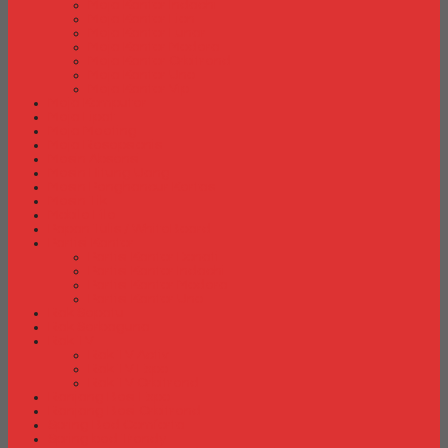
Meja Kantor Indachi
Meja Kantor Lion
Meja Kantor Lunar
Meja Kantor Modera
Meja Kantor Orbitrend
Meja Kantor Uno
Meja Kantor Vip
Meja Komputer
Meja Lipat
Meja Meeting
Meja Resepsionis
Mesin Absensi
Mesin Hitung Uang
Mesin Penghancur Kertas
Mesin Tik
Mobile File
Papan Tulis / WhiteBoard
Partisi Kantor
Partisi Kantor Donati
Partisi Kantor Indachi
Partisi Kantor Modera
Partisi Kantor Uno
Rak Sepatu
Rak Serbaguna
Rak TV
Rak TV Activ
Rak TV Expo
Rak TV Orbitrend
Ranjang Besi Expo
Ranjang Besi Orbitrend
Spring Bed Comforta
Spring bed Trendy