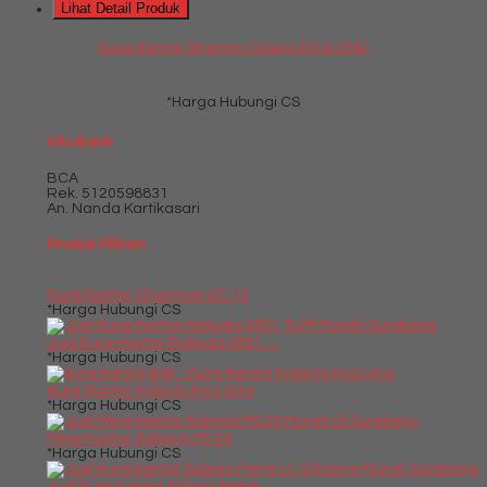
Lihat Detail Produk
Kursi Kantor Stramm Chievo III CA CHR
*Harga Hubungi CS
Info Bank
BCA
Rek.
5120598831
An. Nanda Kartikasari
Produk Pilihan
Kursi Kantor Chairman EC 10
*Harga Hubungi CS
Jual Kursi Kantor Rakuda 4851 ....
*Harga Hubungi CS
Kursi Kantor Indachi Inco Vino
*Harga Hubungi CS
Meja Kantor Aditech PS 04
*Harga Hubungi CS
Jual Kursi kantor Subaru Ferre....