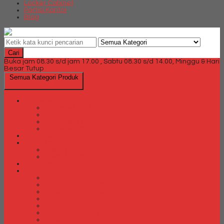
Locker Cabinet
Partisi Kantor
Blog
Cari
Buka jam 08.30 s/d jam 17.00 , Sabtu 08.30 s/d 14.00, Minggu & Hari
Besar Tutup
Semua Kategori Produk
Brankas
Brankas Chubb
Brankas Daichiban
Brankas Ichiban
Brankas Lion
Card Cabinet
Cash Box
Cash Box Daichiban
Cash Box Ichiban
Direction Cabinet
Filling Cabinet
Filling Cabinet Alba
Filling Cabinet Brother
Filling Cabinet Emporium
Filling Cabinet Kozure
Filling Cabinet Lion
Filling Cabinet Tiger
Filling Cabinet Vip