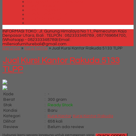
Spring bed Trendy Exeptional
Trendy Deluxe
Trendy Elegance
Trendy Golden Latex
Trendy Grand Lux
Trendy Super
INFORMASI TOKO : Jl. Gunung Himalaya No 11, Pemecutan Kaja
Denpasar Utara, Bali .
TELPON : 082333348789 , 087769684700,
(Whatsapp - 082333348789)
Email :
milleniafurniturebali@gmail.com
Beranda
»
Kursi Kantor
»
Jual Kursi Kantor Rakuda 5133 TLPP
Jual Kursi Kantor Rakuda 5133
TLPP
Kode
:
-
Berat
:
300 gram
Stok
:
Ready Stock
Kondisi
:
Baru
Kategori
:
Kursi Kantor
,
Kursi Kantor Rakuda
Dilihat
:
658 kali
Review
:
Belum ada review
Hubungi kami secara langsung untuk pemesanan yang