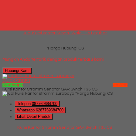
Telepon
087769684700
Whatsapp
6287769684700
Lihat Detail Produk
Jual Kursi kantor Subaru Wald I CA Leather
*Harga Hubungi CS
Mungkin Anda tertarik dengan produk terbaru kami
Hubungi Kami
QUICK ORDER
Whatsapp
via SMS
Kursi Kantor Stramm Senator GAR Synch T35 CB
*Harga Hubungi CS
Telepon
087769684700
Whatsapp
6287769684700
Lihat Detail Produk
Kursi Kantor Stramm Senator GAR Synch T35 CB