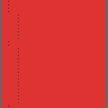
Fire Proof Cabinet
Flip Chart
Graver Furniture
Kursi Bar/ Cafe
Kursi Bar / Cafe Chairman
Kursi Bar / Cafe Subaru
Kursi Bar / Cafe Verona
Kursi Bar/ Cafe Donati
Kursi Bar/ Cafe Ergotec
Kursi Bar/ Cafe Indachi
Kursi Bar/ Cafe Savello
Kursi Bar/ Cafe Tiger
Kursi Gaming
Kursi Kantor
Kursi Kantor Ardent
Kursi Kantor Astrovis
Kursi Kantor Brother
Kursi Kantor Carrera
Kursi Kantor Chairman
Kursi Kantor Chitose
Kursi Kantor Donati
Kursi Kantor Ergotec
Kursi Kantor Importa
Kursi Kantor Indachi
Kursi Kantor Indachi Inco
Kursi Kantor Polaris
Kursi Kantor Rakuda
Kursi kantor Savello
Kursi Kantor Subaru
Kursi Kantor Tiger
Kursi Kantor Verona
Kursi Kuliah