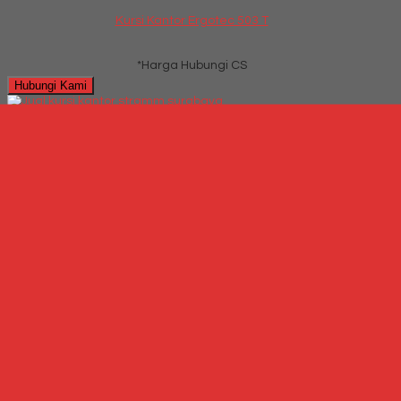
Kursi Kantor Ergotec 503 T
*Harga Hubungi CS
Hubungi Kami
QUICK ORDER
Whatsapp
via SMS
Kursi Kantor Stramm Type Napoli GAR T2 SBC
*Harga Hubungi CS
Telepon
087769684700
Whatsapp
6287769684700
Lihat Detail Produk
Kursi Kantor Stramm Type Napoli GAR T2 SBC
*Harga Hubungi CS
Hubungi Kami
QUICK ORDER
Whatsapp
via SMS
Jual Kursi kantor Subaru Wald I CA Leather
*Harga Hubungi CS