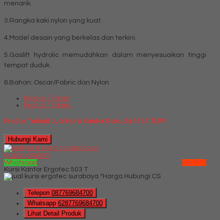
menarik.
3.Rangka kaki nylon yang kuat.
4.Model desain yang berkelas dan terkini.
5.Gaslift hydrolic memudahkan dalam menyesuaikan tinggi
tempat duduk.
6.Bahan: Oscar/Fabric dan Nylon
Produk Terkait
Produk Terbaru
Produk Terkait Jual Kursi Kantor Rakuda 5133 TLPP
Hubungi Kami
QUICK ORDER
Whatsapp
via SMS
Kursi Kantor Ergotec 503 T
*Harga Hubungi CS
Telepon
087769684700
Whatsapp
6287769684700
Lihat Detail Produk