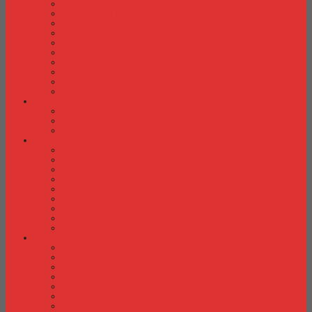
Kursi Kuliah Brother
Kursi Kuliah Chairman
Kursi Kuliah Chitose
Kursi Kuliah Donati
Kursi Kuliah Futura
Kursi Kuliah Indachi
Kursi Kuliah New Star
Kursi Kuliah Orbitrend
Kursi Kuliah Savello
Kursi Kuliah Tiger
Kursi Lipat
Kursi Lipat Chitose
Kursi Lipat Futura
Kursi Lipat New Star
Kursi Susun
Kursi Susun Chairman
Kursi Susun Chitose
Kursi Susun Donati
Kursi Susun Futura
Kursi Susun Indachi
Kursi Susun New Star
Kursi Susun Polaris
Kursi Susun Savello
Kursi Susun Tiger
Kursi Tunggu
Kursi Tunggu Chairman
Kursi Tunggu Donati
Kursi Tunggu Ichiko
Kursi Tunggu Indachi
Kursi Tunggu Savello
Kursi Tunggu Tiger
Kursi Tunggu Verona