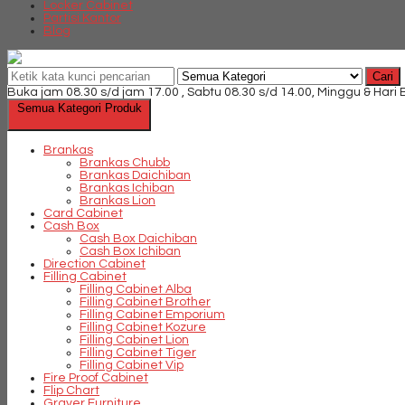
Locker Cabinet
Partisi Kantor
Blog
Cari
Buka jam 08.30 s/d jam 17.00 , Sabtu 08.30 s/d 14.00, Minggu & Hari
Semua Kategori Produk
Brankas
Brankas Chubb
Brankas Daichiban
Brankas Ichiban
Brankas Lion
Card Cabinet
Cash Box
Cash Box Daichiban
Cash Box Ichiban
Direction Cabinet
Filling Cabinet
Filling Cabinet Alba
Filling Cabinet Brother
Filling Cabinet Emporium
Filling Cabinet Kozure
Filling Cabinet Lion
Filling Cabinet Tiger
Filling Cabinet Vip
Fire Proof Cabinet
Flip Chart
Graver Furniture