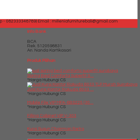
p - 082333348789)
Email : milleniafurniturebali@gmail.com
Info Bank
BCA
Rek.
5120598831
An. Nanda Kartikasari
Produk Pilihan
Spring Bed Comforta Superfit S....
*Harga Hubungi CS
Jual Kursi Kantor Rakuda 6033 ....
*Harga Hubungi CS
Mobile File VIP MFA-6BS225 (30....
*Harga Hubungi CS
Filling Cabinet VIP V-303
*Harga Hubungi CS
Kursi Susun Chairman Retro
*Harga Hubungi CS