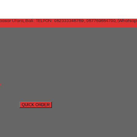
sar Utara, Bali .
TELPON : 082333348789 , 087769684700, (Whatsap
SIDEBAR
an
QUICK ORDER