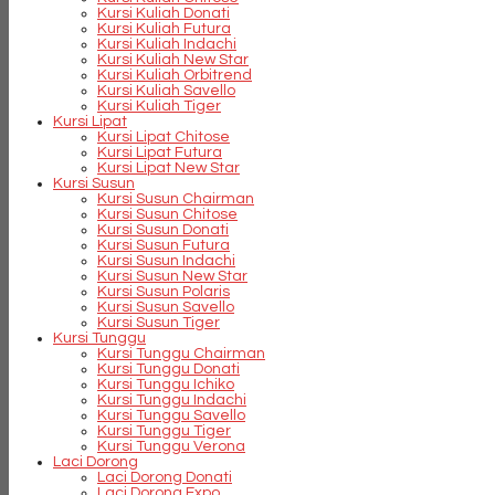
Kursi Kuliah Donati
Kursi Kuliah Futura
Kursi Kuliah Indachi
Kursi Kuliah New Star
Kursi Kuliah Orbitrend
Kursi Kuliah Savello
Kursi Kuliah Tiger
Kursi Lipat
Kursi Lipat Chitose
Kursi Lipat Futura
Kursi Lipat New Star
Kursi Susun
Kursi Susun Chairman
Kursi Susun Chitose
Kursi Susun Donati
Kursi Susun Futura
Kursi Susun Indachi
Kursi Susun New Star
Kursi Susun Polaris
Kursi Susun Savello
Kursi Susun Tiger
Kursi Tunggu
Kursi Tunggu Chairman
Kursi Tunggu Donati
Kursi Tunggu Ichiko
Kursi Tunggu Indachi
Kursi Tunggu Savello
Kursi Tunggu Tiger
Kursi Tunggu Verona
Laci Dorong
Laci Dorong Donati
Laci Dorong Expo