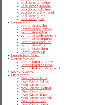
Laci Dorong Highpoint
Laci Dorong Indachi
Laci Dorong Modera
Laci Dorong Orbitrend
Laci Dorong Uno
Laci Dorong Vip
Lemari Arsip
Lemari Arsip Alba
Lemari Arsip Brother
Lemari Arsip Elite
Lemari Arsip Emporium
Lemari Arsip Importa
Lemari Arsip Kozure
Lemari Arsip Lion
Lemari Arsip Tiger
Lemari Arsip Vip
Lemari Arsip (Kayu)
Lemari Pakaian
Lemari Pakaian Activ
Lemari Pakaian Expo
Lemari Pakaian Orbitrend
Locker Cabinet
Meja Kantor
Meja Kantor Activ
Meja Kantor Aditech
Meja Kantor Alba
Meja Kantor Brother
Meja Kantor Euro
Meja Kantor Expo
Meja Kantor Indachi
Meja Kantor Lion
Meja Kantor Lunar