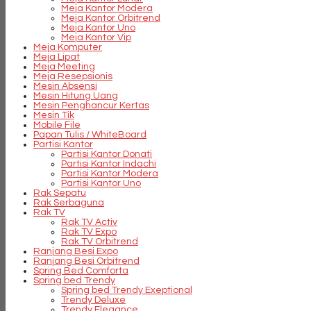
Meja Kantor Modera
Meja Kantor Orbitrend
Meja Kantor Uno
Meja Kantor Vip
Meja Komputer
Meja Lipat
Meja Meeting
Meja Resepsionis
Mesin Absensi
Mesin Hitung Uang
Mesin Penghancur Kertas
Mesin Tik
Mobile File
Papan Tulis / WhiteBoard
Partisi Kantor
Partisi Kantor Donati
Partisi Kantor Indachi
Partisi Kantor Modera
Partisi Kantor Uno
Rak Sepatu
Rak Serbaguna
Rak TV
Rak TV Activ
Rak TV Expo
Rak TV Orbitrend
Ranjang Besi Expo
Ranjang Besi Orbitrend
Spring Bed Comforta
Spring bed Trendy
Spring bed Trendy Exeptional
Trendy Deluxe
Trendy Elegance