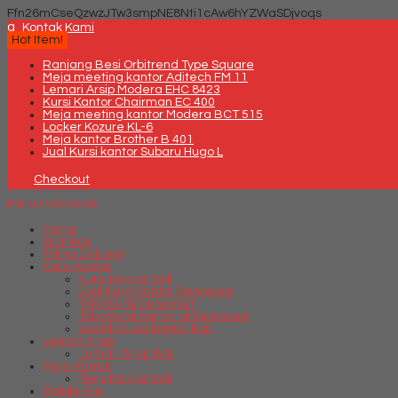
Ffn26mCseQzwzJTw3smpNE8Nti1cAw6hYZWaSDjvoqs
q
Kontak Kami
Hot Item!
Ranjang Besi Orbitrend Type Square
Meja meeting kantor Aditech FM 11
Lemari Arsip Modera EHC 8423
Kursi Kantor Chairman EC 400
Meja meeting kantor Modera BCT 515
Locker Kozure KL-6
Meja kantor Brother B 401
Jual Kursi kantor Subaru Hugo L
Checkout
MENU NAVIGASI
Home
Brankas
Filling Cabinet
Kursi Kantor
Kursi Kantor Bali
Jual Kursi Kantor Denpasar
Toko Kursi Denpasar
Toko Kursi Kantor di Denpasar
savello kursi kantor Bali
Lemari Arsip
Lemari Arsip Bali
Meja Kantor
Meja Kantor Bali
Mobile File