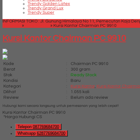
Trendy Golden Latex
Trendy Grand Lux
Trendy Super
INFORMASI TOKO : Jl. Gunung Himalaya No 11, Pemecutan Kaja Denpa
Beranda
»
Kursi Kantor
»
Kursi Kantor Chairman PC 9910
Kursi Kantor Chairman PC 9910
Kode
:
Chairman PC 9910
Berat
:
300 gram
Stok
:
Ready Stock
Kondisi
:
Baru
Kategori
:
Kursi Kantor
,
Kursi Kantor Chairm
Dilihat
:
1.055 kali
Review
:
Belum ada review
Hubungi kami secara langsung untuk pemesanan yang lebih cepat!
Kursi Kantor Chairman PC 9910
*Harga Hubungi CS
Telepon
087769684700
Whatsapp
6287769684700