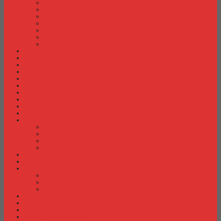
Meja Kantor Indachi
Meja Kantor Lion
Meja Kantor Lunar
Meja Kantor Modera
Meja Kantor Orbitrend
Meja Kantor Uno
Meja Kantor Vip
Meja Komputer
Meja Lipat
Meja Meeting
Meja Resepsionis
Mesin Absensi
Mesin Hitung Uang
Mesin Penghancur Kertas
Mesin Tik
Mobile File
Papan Tulis / WhiteBoard
Partisi Kantor
Partisi Kantor Donati
Partisi Kantor Indachi
Partisi Kantor Modera
Partisi Kantor Uno
Rak Sepatu
Rak Serbaguna
Rak TV
Rak TV Activ
Rak TV Expo
Rak TV Orbitrend
Ranjang Besi Expo
Ranjang Besi Orbitrend
Spring Bed Comforta
Spring bed Trendy