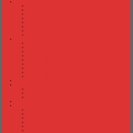
Laci Dorong
Laci Dorong Donati
Laci Dorong Expo
Laci Dorong Highpoint
Laci Dorong Indachi
Laci Dorong Modera
Laci Dorong Orbitrend
Laci Dorong Uno
Laci Dorong Vip
Lemari Arsip
Lemari Arsip Alba
Lemari Arsip Brother
Lemari Arsip Elite
Lemari Arsip Emporium
Lemari Arsip Importa
Lemari Arsip Kozure
Lemari Arsip Lion
Lemari Arsip Tiger
Lemari Arsip Vip
Lemari Arsip (Kayu)
Lemari Pakaian
Lemari Pakaian Activ
Lemari Pakaian Expo
Lemari Pakaian Orbitrend
Locker Cabinet
Meja Kantor
Meja Kantor Activ
Meja Kantor Aditech
Meja Kantor Alba
Meja Kantor Brother
Meja Kantor Euro
Meja Kantor Expo