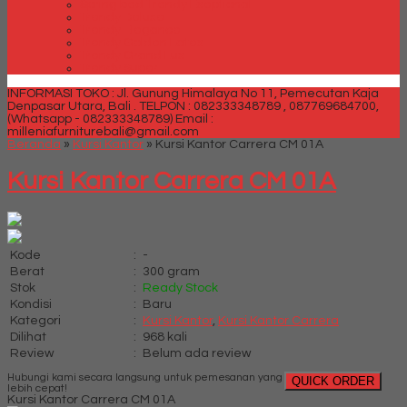
Spring bed Trendy Exeptional
Trendy Deluxe
Trendy Elegance
Trendy Golden Latex
Trendy Grand Lux
Trendy Super
INFORMASI TOKO : Jl. Gunung Himalaya No 11, Pemecutan Kaja
Denpasar Utara, Bali .
TELPON : 082333348789 , 087769684700,
(Whatsapp - 082333348789)
Email :
milleniafurniturebali@gmail.com
Beranda
»
Kursi Kantor
»
Kursi Kantor Carrera CM 01A
Kursi Kantor Carrera CM 01A
Kode
:
-
Berat
:
300 gram
Stok
:
Ready Stock
Kondisi
:
Baru
Kategori
:
Kursi Kantor
,
Kursi Kantor Carrera
Dilihat
:
968 kali
Review
:
Belum ada review
Hubungi kami secara langsung untuk pemesanan yang
QUICK ORDER
lebih cepat!
Kursi Kantor Carrera CM 01A