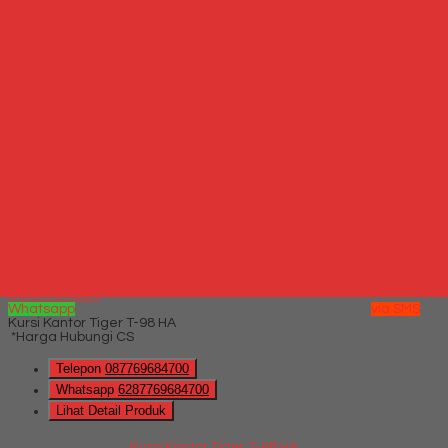
QUICK ORDER
Whatsapp
via SMS
Jual Kursi Kantor Rakuda RK E 43 TLPL
*Harga Hubungi CS
Telepon
087769684700
Whatsapp
6287769684700
Lihat Detail Produk
Jual Kursi Kantor Rakuda RK E 43 TLPL
*Harga Hubungi CS
Hubungi Kami
QUICK ORDER
Whatsapp
via SMS
Kursi Kantor Tiger T-98 HA
*Harga Hubungi CS
Telepon
087769684700
Whatsapp
6287769684700
Lihat Detail Produk
Kursi Kantor Tiger T-98 HA