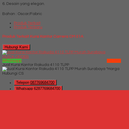
6. Desain yang elegan.
Bahan : Oscar/Fabric
Produk Terkait
Produk Terbaru
Produk Terkait Kursi Kantor Carrera CM 01A
Hubungi Kami
QUICK ORDER
Whatsapp
via SMS
Jual Kursi Kantor Rakuda 4110 TLPP
*Harga
Hubungi CS
Telepon
087769684700
Whatsapp
6287769684700
Lihat Detail Produk
Jual Kursi Kantor Rakuda 4110 TLPP
*Harga Hubungi CS
Hubungi Kami