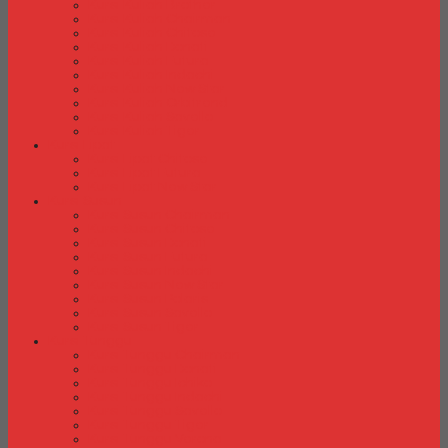
Kursi Kuliah Brother
Kursi Kuliah Chairman
Kursi Kuliah Chitose
Kursi Kuliah Donati
Kursi Kuliah Futura
Kursi Kuliah Indachi
Kursi Kuliah New Star
Kursi Kuliah Orbitrend
Kursi Kuliah Savello
Kursi Kuliah Tiger
Kursi Lipat
Kursi Lipat Chitose
Kursi Lipat Futura
Kursi Lipat New Star
Kursi Susun
Kursi Susun Chairman
Kursi Susun Chitose
Kursi Susun Donati
Kursi Susun Futura
Kursi Susun Indachi
Kursi Susun New Star
Kursi Susun Polaris
Kursi Susun Savello
Kursi Susun Tiger
Kursi Tunggu
Kursi Tunggu Chairman
Kursi Tunggu Donati
Kursi Tunggu Ichiko
Kursi Tunggu Indachi
Kursi Tunggu Savello
Kursi Tunggu Tiger
Kursi Tunggu Verona