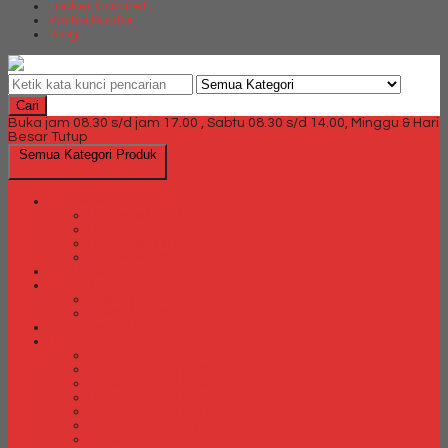
Locker Cabinet
Partisi Kantor
Blog
Cari
Buka jam 08.30 s/d jam 17.00 , Sabtu 08.30 s/d 14.00, Minggu & Hari
Besar Tutup
Semua Kategori Produk
Brankas
Brankas Chubb
Brankas Daichiban
Brankas Ichiban
Brankas Lion
Card Cabinet
Cash Box
Cash Box Daichiban
Cash Box Ichiban
Direction Cabinet
Filling Cabinet
Filling Cabinet Alba
Filling Cabinet Brother
Filling Cabinet Emporium
Filling Cabinet Kozure
Filling Cabinet Lion
Filling Cabinet Tiger
Filling Cabinet Vip