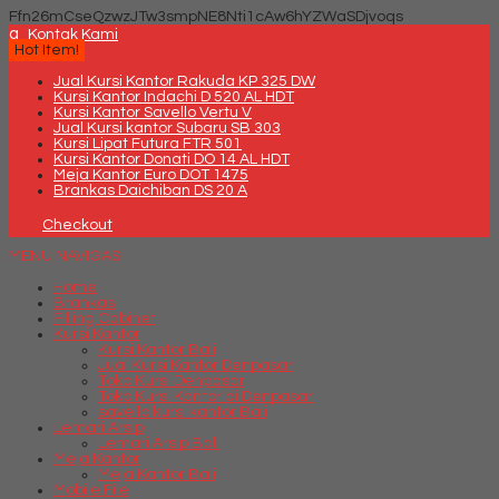
Ffn26mCseQzwzJTw3smpNE8Nti1cAw6hYZWaSDjvoqs
q
Kontak Kami
Hot Item!
Jual Kursi Kantor Rakuda KP 325 DW
Kursi Kantor Indachi D 520 AL HDT
Kursi Kantor Savello Vertu V
Jual Kursi kantor Subaru SB 303
Kursi Lipat Futura FTR 501
Kursi Kantor Donati DO 14 AL HDT
Meja Kantor Euro DOT 1475
Brankas Daichiban DS 20 A
Checkout
MENU NAVIGASI
Home
Brankas
Filling Cabinet
Kursi Kantor
Kursi Kantor Bali
Jual Kursi Kantor Denpasar
Toko Kursi Denpasar
Toko Kursi Kantor di Denpasar
savello kursi kantor Bali
Lemari Arsip
Lemari Arsip Bali
Meja Kantor
Meja Kantor Bali
Mobile File