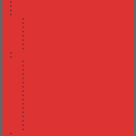
Fire Proof Cabinet
Flip Chart
Graver Furniture
Kursi Bar/ Cafe
Kursi Bar / Cafe Chairman
Kursi Bar / Cafe Subaru
Kursi Bar / Cafe Verona
Kursi Bar/ Cafe Donati
Kursi Bar/ Cafe Ergotec
Kursi Bar/ Cafe Indachi
Kursi Bar/ Cafe Savello
Kursi Bar/ Cafe Tiger
Kursi Gaming
Kursi Kantor
Kursi Kantor Ardent
Kursi Kantor Astrovis
Kursi Kantor Brother
Kursi Kantor Carrera
Kursi Kantor Chairman
Kursi Kantor Chitose
Kursi Kantor Donati
Kursi Kantor Ergotec
Kursi Kantor Importa
Kursi Kantor Indachi
Kursi Kantor Indachi Inco
Kursi Kantor Polaris
Kursi Kantor Rakuda
Kursi kantor Savello
Kursi Kantor Subaru
Kursi Kantor Tiger
Kursi Kantor Verona
Kursi Kuliah