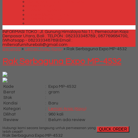
Spring bed Trendy Exeptional
Trendy Deluxe
Trendy Elegance
Trendy Golden Latex
Trendy Grand Lux
Trendy Super
INFORMASI TOKO : Jl. Gunung Himalaya No 11, Pemecutan Kaja
Denpasar Utara, Bali .
TELPON : 082333348789 , 087769684700,
(Whatsapp - 082333348789)
Email :
milleniafurniturebali@gmail.com
Beranda
»
Lemari Arsip (Kayu)
»
Rak Serbaguna Expo MP-4532
Rak Serbaguna Expo MP-4532
Kode
:
Expo MP-4532
Berat
:
gram
Stok
:
Kondisi
:
Baru
Kategori
:
Lemari Arsip (Kayu)
Dilihat
:
960 kali
Review
:
Belum ada review
Hubungi kami secara langsung untuk pemesanan yang
QUICK ORDER
lebih cepat!
Rak Serbaguna Expo MP-4532