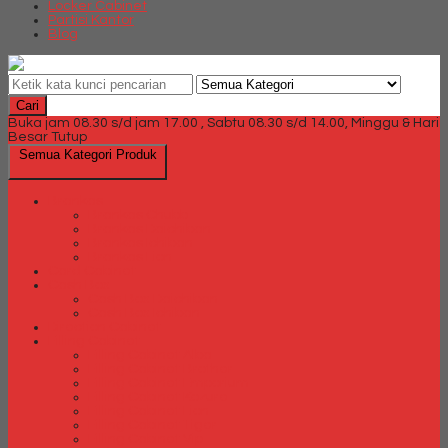
Locker Cabinet
Partisi Kantor
Blog
Cari
Buka jam 08.30 s/d jam 17.00 , Sabtu 08.30 s/d 14.00, Minggu & Hari
Besar Tutup
Semua Kategori Produk
Brankas
Brankas Chubb
Brankas Daichiban
Brankas Ichiban
Brankas Lion
Card Cabinet
Cash Box
Cash Box Daichiban
Cash Box Ichiban
Direction Cabinet
Filling Cabinet
Filling Cabinet Alba
Filling Cabinet Brother
Filling Cabinet Emporium
Filling Cabinet Kozure
Filling Cabinet Lion
Filling Cabinet Tiger
Filling Cabinet Vip