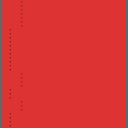
Meja Kantor Indachi
Meja Kantor Lion
Meja Kantor Lunar
Meja Kantor Modera
Meja Kantor Orbitrend
Meja Kantor Uno
Meja Kantor Vip
Meja Komputer
Meja Lipat
Meja Meeting
Meja Resepsionis
Mesin Absensi
Mesin Hitung Uang
Mesin Penghancur Kertas
Mesin Tik
Mobile File
Papan Tulis / WhiteBoard
Partisi Kantor
Partisi Kantor Donati
Partisi Kantor Indachi
Partisi Kantor Modera
Partisi Kantor Uno
Rak Sepatu
Rak Serbaguna
Rak TV
Rak TV Activ
Rak TV Expo
Rak TV Orbitrend
Ranjang Besi Expo
Ranjang Besi Orbitrend
Spring Bed Comforta
Spring bed Trendy