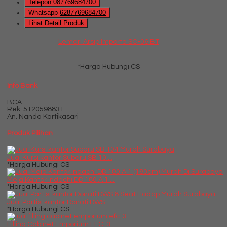
Telepon
087769684700
Whatsapp
6287769684700
Lihat Detail Produk
Lemari Arsip Importa SC-06 BT
*Harga Hubungi CS
Info Bank
BCA
Rek.
5120598831
An. Nanda Kartikasari
Produk Pilihan
Jual Kursi kantor Subaru SB 10....
*Harga Hubungi CS
Meja Kantor Indachi DD 180 A 1....
*Harga Hubungi CS
Jual Partisi kantor Donati DWS....
*Harga Hubungi CS
Filling Cabinet Emporium EFC-3