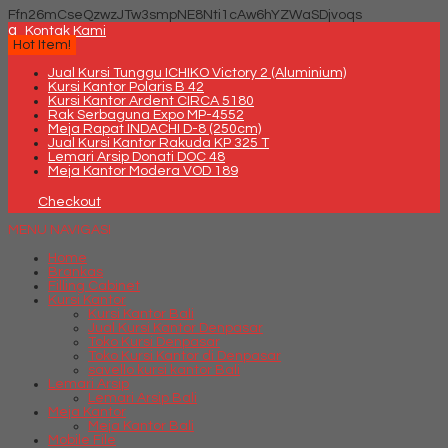
Ffn26mCseQzwzJTw3smpNE8Nti1cAw6hYZWaSDjvoqs
q
Kontak Kami
Hot Item!
Jual Kursi Tunggu ICHIKO Victory 2 (Aluminium)
Kursi Kantor Polaris B 42
Kursi Kantor Ardent CIRCA 5180
Rak Serbaguna Expo MP-4552
Meja Rapat INDACHI D-8 (250cm)
Jual Kursi Kantor Rakuda KP 325 T
Lemari Arsip Donati DOC 48
Meja Kantor Modera VOD 189
Checkout
MENU NAVIGASI
Home
Brankas
Filling Cabinet
Kursi Kantor
Kursi Kantor Bali
Jual Kursi Kantor Denpasar
Toko Kursi Denpasar
Toko Kursi Kantor di Denpasar
savello kursi kantor Bali
Lemari Arsip
Lemari Arsip Bali
Meja Kantor
Meja Kantor Bali
Mobile File