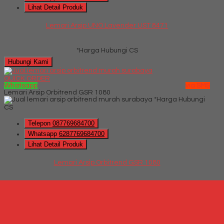
Lihat Detail Produk
Lemari Arsip UNO Lavender UST 8471
*Harga Hubungi CS
Hubungi Kami
QUICK ORDER
Whatsapp
via SMS
Lemari Arsip Orbitrend GSR 1080
*Harga Hubungi
CS
Telepon
087769684700
Whatsapp
6287769684700
Lihat Detail Produk
Lemari Arsip Orbitrend GSR 1080
*Harga Hubungi CS
Hubungi Kami
Lemari Arsip Indachi DBC 880
*Harga Hubungi CS