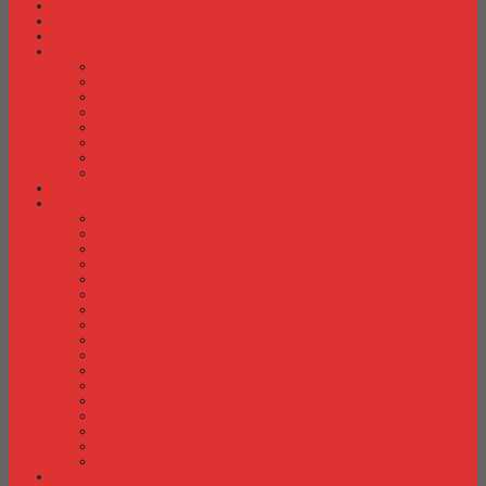
Fire Proof Cabinet
Flip Chart
Graver Furniture
Kursi Bar/ Cafe
Kursi Bar / Cafe Chairman
Kursi Bar / Cafe Subaru
Kursi Bar / Cafe Verona
Kursi Bar/ Cafe Donati
Kursi Bar/ Cafe Ergotec
Kursi Bar/ Cafe Indachi
Kursi Bar/ Cafe Savello
Kursi Bar/ Cafe Tiger
Kursi Gaming
Kursi Kantor
Kursi Kantor Ardent
Kursi Kantor Astrovis
Kursi Kantor Brother
Kursi Kantor Carrera
Kursi Kantor Chairman
Kursi Kantor Chitose
Kursi Kantor Donati
Kursi Kantor Ergotec
Kursi Kantor Importa
Kursi Kantor Indachi
Kursi Kantor Indachi Inco
Kursi Kantor Polaris
Kursi Kantor Rakuda
Kursi kantor Savello
Kursi Kantor Subaru
Kursi Kantor Tiger
Kursi Kantor Verona
Kursi Kuliah