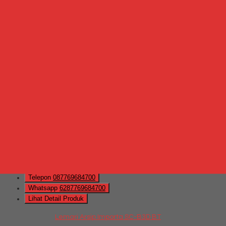
Telepon
087769684700
Whatsapp
6287769684700
Lihat Detail Produk
Lemari Arsip Indachi DBC 880
*Harga Hubungi CS
Mungkin Anda tertarik dengan produk terbaru kami
Hubungi Kami
QUICK ORDER
Whatsapp
via SMS
Lemari Arsip Importa SC-B3D BT
*Harga
Hubungi CS
Telepon
087769684700
Whatsapp
6287769684700
Lihat Detail Produk
Lemari Arsip Importa SC-B3D BT