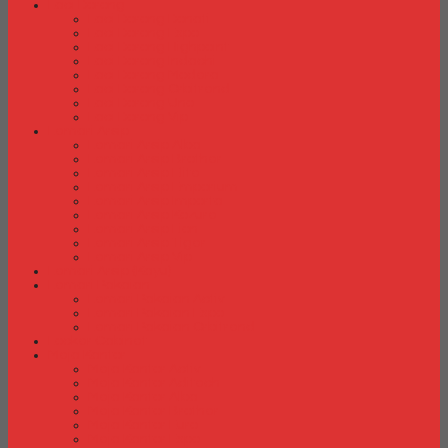
Laci Dorong
Laci Dorong Donati
Laci Dorong Expo
Laci Dorong Highpoint
Laci Dorong Indachi
Laci Dorong Modera
Laci Dorong Orbitrend
Laci Dorong Uno
Laci Dorong Vip
Lemari Arsip
Lemari Arsip Alba
Lemari Arsip Brother
Lemari Arsip Elite
Lemari Arsip Emporium
Lemari Arsip Importa
Lemari Arsip Kozure
Lemari Arsip Lion
Lemari Arsip Tiger
Lemari Arsip Vip
Lemari Arsip (Kayu)
Lemari Pakaian
Lemari Pakaian Activ
Lemari Pakaian Expo
Lemari Pakaian Orbitrend
Locker Cabinet
Meja Kantor
Meja Kantor Activ
Meja Kantor Aditech
Meja Kantor Alba
Meja Kantor Brother
Meja Kantor Euro
Meja Kantor Expo