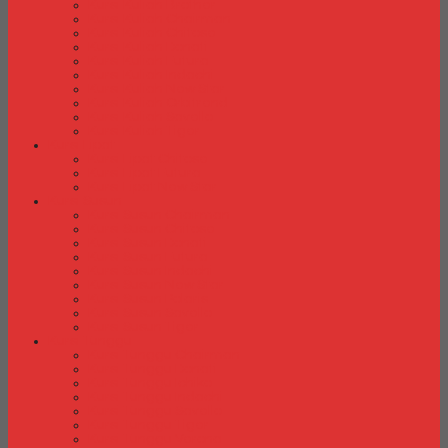
Kursi Kuliah Brother
Kursi Kuliah Chairman
Kursi Kuliah Chitose
Kursi Kuliah Donati
Kursi Kuliah Futura
Kursi Kuliah Indachi
Kursi Kuliah New Star
Kursi Kuliah Orbitrend
Kursi Kuliah Savello
Kursi Kuliah Tiger
Kursi Lipat
Kursi Lipat Chitose
Kursi Lipat Futura
Kursi Lipat New Star
Kursi Susun
Kursi Susun Chairman
Kursi Susun Chitose
Kursi Susun Donati
Kursi Susun Futura
Kursi Susun Indachi
Kursi Susun New Star
Kursi Susun Polaris
Kursi Susun Savello
Kursi Susun Tiger
Kursi Tunggu
Kursi Tunggu Chairman
Kursi Tunggu Donati
Kursi Tunggu Ichiko
Kursi Tunggu Indachi
Kursi Tunggu Savello
Kursi Tunggu Tiger
Kursi Tunggu Verona