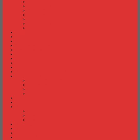
Meja Kantor Indachi
Meja Kantor Lion
Meja Kantor Lunar
Meja Kantor Modera
Meja Kantor Orbitrend
Meja Kantor Uno
Meja Kantor Vip
Meja Komputer
Meja Lipat
Meja Meeting
Meja Resepsionis
Mesin Absensi
Mesin Hitung Uang
Mesin Penghancur Kertas
Mesin Tik
Mobile File
Papan Tulis / WhiteBoard
Partisi Kantor
Partisi Kantor Donati
Partisi Kantor Indachi
Partisi Kantor Modera
Partisi Kantor Uno
Rak Sepatu
Rak Serbaguna
Rak TV
Rak TV Activ
Rak TV Expo
Rak TV Orbitrend
Ranjang Besi Expo
Ranjang Besi Orbitrend
Spring Bed Comforta
Spring bed Trendy