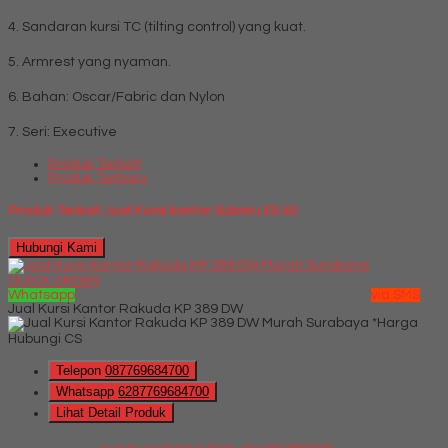
4. Sandaran kursi TC (tilting control) yang kuat.
5. Armrest yang nyaman.
6. Bahan: Oscar/Fabric dan Nylon
7. Seri: Executive
Produk Terkait
Produk Terbaru
Produk Terkait Jual Kursi kantor Subaru ES 40
Hubungi Kami
QUICK ORDER
Whatsapp
via SMS
Jual Kursi Kantor Rakuda KP 389 DW
*Harga
Hubungi CS
Telepon
087769684700
Whatsapp
6287769684700
Lihat Detail Produk