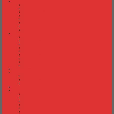
Laci Dorong
Laci Dorong Donati
Laci Dorong Expo
Laci Dorong Highpoint
Laci Dorong Indachi
Laci Dorong Modera
Laci Dorong Orbitrend
Laci Dorong Uno
Laci Dorong Vip
Lemari Arsip
Lemari Arsip Alba
Lemari Arsip Brother
Lemari Arsip Elite
Lemari Arsip Emporium
Lemari Arsip Importa
Lemari Arsip Kozure
Lemari Arsip Lion
Lemari Arsip Tiger
Lemari Arsip Vip
Lemari Arsip (Kayu)
Lemari Pakaian
Lemari Pakaian Activ
Lemari Pakaian Expo
Lemari Pakaian Orbitrend
Locker Cabinet
Meja Kantor
Meja Kantor Activ
Meja Kantor Aditech
Meja Kantor Alba
Meja Kantor Brother
Meja Kantor Euro
Meja Kantor Expo