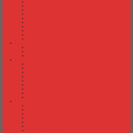
Kursi Kuliah Brother
Kursi Kuliah Chairman
Kursi Kuliah Chitose
Kursi Kuliah Donati
Kursi Kuliah Futura
Kursi Kuliah Indachi
Kursi Kuliah New Star
Kursi Kuliah Orbitrend
Kursi Kuliah Savello
Kursi Kuliah Tiger
Kursi Lipat
Kursi Lipat Chitose
Kursi Lipat Futura
Kursi Lipat New Star
Kursi Susun
Kursi Susun Chairman
Kursi Susun Chitose
Kursi Susun Donati
Kursi Susun Futura
Kursi Susun Indachi
Kursi Susun New Star
Kursi Susun Polaris
Kursi Susun Savello
Kursi Susun Tiger
Kursi Tunggu
Kursi Tunggu Chairman
Kursi Tunggu Donati
Kursi Tunggu Ichiko
Kursi Tunggu Indachi
Kursi Tunggu Savello
Kursi Tunggu Tiger
Kursi Tunggu Verona