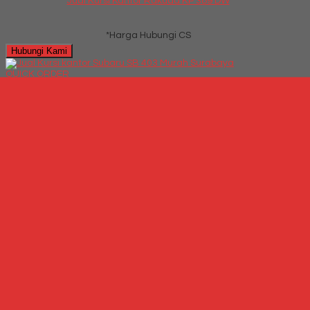
Jual Kursi Kantor Rakuda KP 389 DW
*Harga Hubungi CS
Hubungi Kami
QUICK ORDER
Whatsapp
via SMS
Jual Kursi kantor Subaru SB 403
*Harga
Hubungi CS
Telepon
087769684700
Whatsapp
6287769684700
Lihat Detail Produk
Jual Kursi kantor Subaru SB 403
*Harga Hubungi CS
Hubungi Kami
QUICK ORDER
Whatsapp
via SMS
Kursi Kantor Polaris B 36
*Harga
Hubungi CS