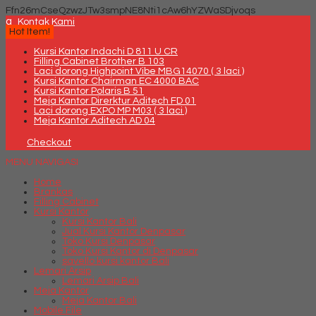
Ffn26mCseQzwzJTw3smpNE8Nti1cAw6hYZWaSDjvoqs
q
Kontak Kami
Hot Item!
Kursi Kantor Indachi D 811 U CR
Filling Cabinet Brother B 103
Laci dorong Highpoint Vibe MBG14070 ( 3 laci )
Kursi Kantor Chairman EC 4000 BAC
Kursi Kantor Polaris B 51
Meja Kantor Direrktur Aditech FD 01
Laci dorong EXPO MP M03 ( 3 laci )
Meja Kantor Aditech AD 04
Checkout
MENU NAVIGASI
Home
Brankas
Filling Cabinet
Kursi Kantor
Kursi Kantor Bali
Jual Kursi Kantor Denpasar
Toko Kursi Denpasar
Toko Kursi Kantor di Denpasar
savello kursi kantor Bali
Lemari Arsip
Lemari Arsip Bali
Meja Kantor
Meja Kantor Bali
Mobile File