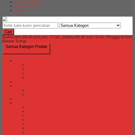
Locker Cabinet
Partisi Kantor
Blog
Cari
Buka jam 08.30 s/d jam 17.00 , Sabtu 08.30 s/d 14.00, Minggu & Hari
Besar Tutup
Semua Kategori Produk
Brankas
Brankas Chubb
Brankas Daichiban
Brankas Ichiban
Brankas Lion
Card Cabinet
Cash Box
Cash Box Daichiban
Cash Box Ichiban
Direction Cabinet
Filling Cabinet
Filling Cabinet Alba
Filling Cabinet Brother
Filling Cabinet Emporium
Filling Cabinet Kozure
Filling Cabinet Lion
Filling Cabinet Tiger
Filling Cabinet Vip