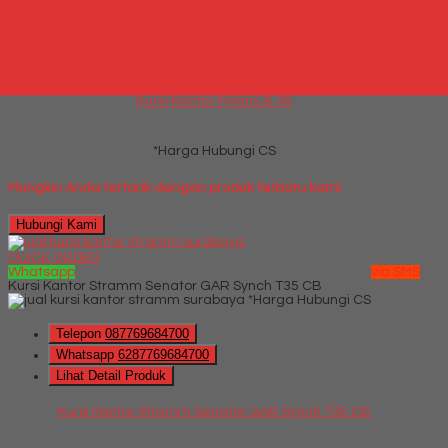
Telepon
087769684700
Whatsapp
6287769684700
Lihat Detail Produk
Kursi Kantor Polaris B 36
*Harga Hubungi CS
Mungkin Anda tertarik dengan produk terbaru kami
Hubungi Kami
QUICK ORDER
Whatsapp
via SMS
Kursi Kantor Stramm Senator GAR Synch T35 CB
*Harga Hubungi CS
Telepon
087769684700
Whatsapp
6287769684700
Lihat Detail Produk
Kursi Kantor Stramm Senator GAR Synch T35 CB