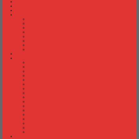
Fire Proof Cabinet
Flip Chart
Graver Furniture
Kursi Bar/ Cafe
Kursi Bar / Cafe Chairman
Kursi Bar / Cafe Subaru
Kursi Bar / Cafe Verona
Kursi Bar/ Cafe Donati
Kursi Bar/ Cafe Ergotec
Kursi Bar/ Cafe Indachi
Kursi Bar/ Cafe Savello
Kursi Bar/ Cafe Tiger
Kursi Gaming
Kursi Kantor
Kursi Kantor Ardent
Kursi Kantor Astrovis
Kursi Kantor Brother
Kursi Kantor Carrera
Kursi Kantor Chairman
Kursi Kantor Chitose
Kursi Kantor Donati
Kursi Kantor Ergotec
Kursi Kantor Importa
Kursi Kantor Indachi
Kursi Kantor Indachi Inco
Kursi Kantor Polaris
Kursi Kantor Rakuda
Kursi kantor Savello
Kursi Kantor Subaru
Kursi Kantor Tiger
Kursi Kantor Verona
Kursi Kuliah