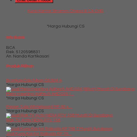
Kursi Kantor Stramm Chievo III CA CHR
*Harga Hubungi CS
Info Bank
BCA
Rek.
5120598831
An. Nanda Kartikasari
Produk Pilihan
Brankas Daichiban DS 804 A
*Harga Hubungi CS
Meja meeting Aditech AHD 024 (....
*Harga Hubungi CS
Papan Tulis Whiteboard MF 60 x....
*Harga Hubungi CS
Rak TV Activ NEXA RTV 158
*Harga Hubungi CS
Jual Kursi Kantor Rakuda KP 79....