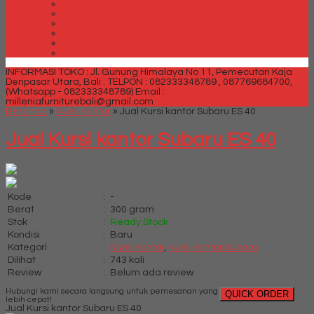
Spring bed Trendy Exeptional
Trendy Deluxe
Trendy Elegance
Trendy Golden Latex
Trendy Grand Lux
Trendy Super
INFORMASI TOKO : Jl. Gunung Himalaya No 11, Pemecutan Kaja
Denpasar Utara, Bali .
TELPON : 082333348789 , 087769684700,
(Whatsapp - 082333348789)
Email :
milleniafurniturebali@gmail.com
Beranda
»
Kursi Kantor
»
Jual Kursi kantor Subaru ES 40
Jual Kursi kantor Subaru ES 40
Kode
:
-
Berat
:
300 gram
Stok
:
Ready Stock
Kondisi
:
Baru
Kategori
:
Kursi Kantor
,
Kursi Kantor Subaru
Dilihat
:
743 kali
Review
:
Belum ada review
Hubungi kami secara langsung untuk pemesanan yang
QUICK ORDER
lebih cepat!
Jual Kursi kantor Subaru ES 40