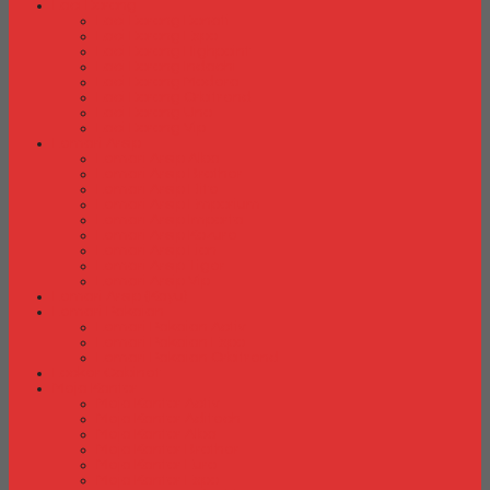
Laci Dorong
Laci Dorong Donati
Laci Dorong Expo
Laci Dorong Highpoint
Laci Dorong Indachi
Laci Dorong Modera
Laci Dorong Orbitrend
Laci Dorong Uno
Laci Dorong Vip
Lemari Arsip
Lemari Arsip Alba
Lemari Arsip Brother
Lemari Arsip Elite
Lemari Arsip Emporium
Lemari Arsip Importa
Lemari Arsip Kozure
Lemari Arsip Lion
Lemari Arsip Tiger
Lemari Arsip Vip
Lemari Arsip (Kayu)
Lemari Pakaian
Lemari Pakaian Activ
Lemari Pakaian Expo
Lemari Pakaian Orbitrend
Locker Cabinet
Meja Kantor
Meja Kantor Activ
Meja Kantor Aditech
Meja Kantor Alba
Meja Kantor Brother
Meja Kantor Euro
Meja Kantor Expo