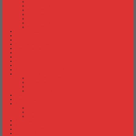
Meja Kantor Indachi
Meja Kantor Lion
Meja Kantor Lunar
Meja Kantor Modera
Meja Kantor Orbitrend
Meja Kantor Uno
Meja Kantor Vip
Meja Komputer
Meja Lipat
Meja Meeting
Meja Resepsionis
Mesin Absensi
Mesin Hitung Uang
Mesin Penghancur Kertas
Mesin Tik
Mobile File
Papan Tulis / WhiteBoard
Partisi Kantor
Partisi Kantor Donati
Partisi Kantor Indachi
Partisi Kantor Modera
Partisi Kantor Uno
Rak Sepatu
Rak Serbaguna
Rak TV
Rak TV Activ
Rak TV Expo
Rak TV Orbitrend
Ranjang Besi Expo
Ranjang Besi Orbitrend
Spring Bed Comforta
Spring bed Trendy