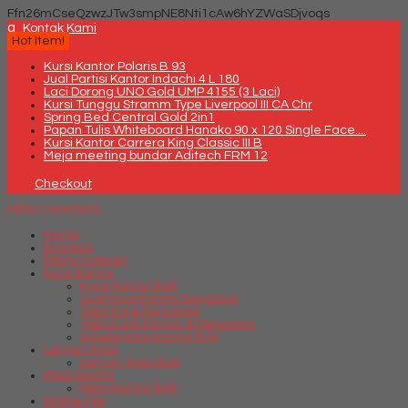
Ffn26mCseQzwzJTw3smpNE8Nti1cAw6hYZWaSDjvoqs
q
Kontak Kami
Hot Item!
Kursi Kantor Polaris B 93
Jual Partisi Kantor Indachi 4 L 180
Laci Dorong UNO Gold UMP 4155 (3 Laci)
Kursi Tunggu Stramm Type Liverpool III CA Chr
Spring Bed Central Gold 2in1
Papan Tulis Whiteboard Hanako 90 x 120 Single Face....
Kursi Kantor Carrera King Classic III B
Meja meeting bundar Aditech FRM 12
Checkout
MENU NAVIGASI
Home
Brankas
Filling Cabinet
Kursi Kantor
Kursi Kantor Bali
Jual Kursi Kantor Denpasar
Toko Kursi Denpasar
Toko Kursi Kantor di Denpasar
savello kursi kantor Bali
Lemari Arsip
Lemari Arsip Bali
Meja Kantor
Meja Kantor Bali
Mobile File