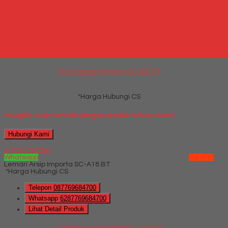
Whatsapp
via SMS
Kursi kantor Ergotec LX 925 TR
*Harga Hubungi CS
Telepon
087769684700
Whatsapp
6287769684700
Lihat Detail Produk
Kursi kantor Ergotec LX 925 TR
*Harga Hubungi CS
Mungkin Anda tertarik dengan produk terbaru kami
Hubungi Kami
QUICK ORDER
Whatsapp
via SMS
Lemari Arsip Importa SC-A18 BT
*Harga Hubungi CS
Telepon
087769684700
Whatsapp
6287769684700
Lihat Detail Produk
Lemari Arsip Importa SC-A18 BT