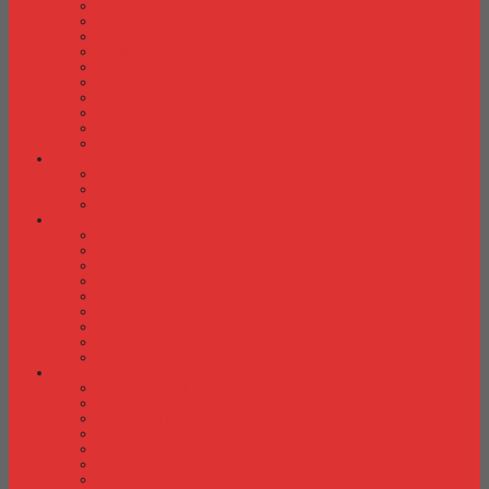
Kursi Kuliah Brother
Kursi Kuliah Chairman
Kursi Kuliah Chitose
Kursi Kuliah Donati
Kursi Kuliah Futura
Kursi Kuliah Indachi
Kursi Kuliah New Star
Kursi Kuliah Orbitrend
Kursi Kuliah Savello
Kursi Kuliah Tiger
Kursi Lipat
Kursi Lipat Chitose
Kursi Lipat Futura
Kursi Lipat New Star
Kursi Susun
Kursi Susun Chairman
Kursi Susun Chitose
Kursi Susun Donati
Kursi Susun Futura
Kursi Susun Indachi
Kursi Susun New Star
Kursi Susun Polaris
Kursi Susun Savello
Kursi Susun Tiger
Kursi Tunggu
Kursi Tunggu Chairman
Kursi Tunggu Donati
Kursi Tunggu Ichiko
Kursi Tunggu Indachi
Kursi Tunggu Savello
Kursi Tunggu Tiger
Kursi Tunggu Verona