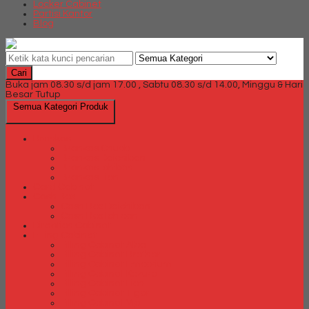
Locker Cabinet
Partisi Kantor
Blog
Cari
Buka jam 08.30 s/d jam 17.00 , Sabtu 08.30 s/d 14.00, Minggu & Hari
Besar Tutup
Semua Kategori Produk
Brankas
Brankas Chubb
Brankas Daichiban
Brankas Ichiban
Brankas Lion
Card Cabinet
Cash Box
Cash Box Daichiban
Cash Box Ichiban
Direction Cabinet
Filling Cabinet
Filling Cabinet Alba
Filling Cabinet Brother
Filling Cabinet Emporium
Filling Cabinet Kozure
Filling Cabinet Lion
Filling Cabinet Tiger
Filling Cabinet Vip