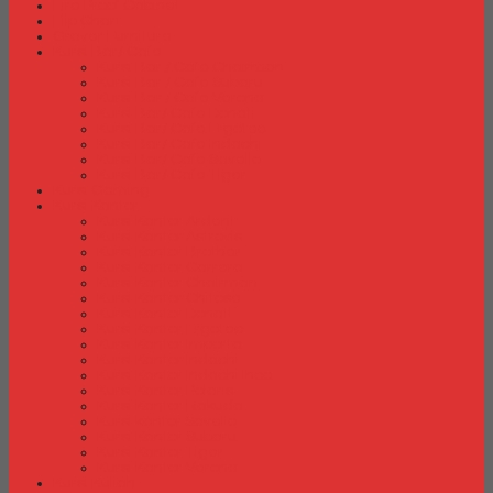
Fire Proof Cabinet
Flip Chart
Graver Furniture
Kursi Bar/ Cafe
Kursi Bar / Cafe Chairman
Kursi Bar / Cafe Subaru
Kursi Bar / Cafe Verona
Kursi Bar/ Cafe Donati
Kursi Bar/ Cafe Ergotec
Kursi Bar/ Cafe Indachi
Kursi Bar/ Cafe Savello
Kursi Bar/ Cafe Tiger
Kursi Gaming
Kursi Kantor
Kursi Kantor Ardent
Kursi Kantor Astrovis
Kursi Kantor Brother
Kursi Kantor Carrera
Kursi Kantor Chairman
Kursi Kantor Chitose
Kursi Kantor Donati
Kursi Kantor Ergotec
Kursi Kantor Importa
Kursi Kantor Indachi
Kursi Kantor Indachi Inco
Kursi Kantor Polaris
Kursi Kantor Rakuda
Kursi kantor Savello
Kursi Kantor Subaru
Kursi Kantor Tiger
Kursi Kantor Verona
Kursi Kuliah