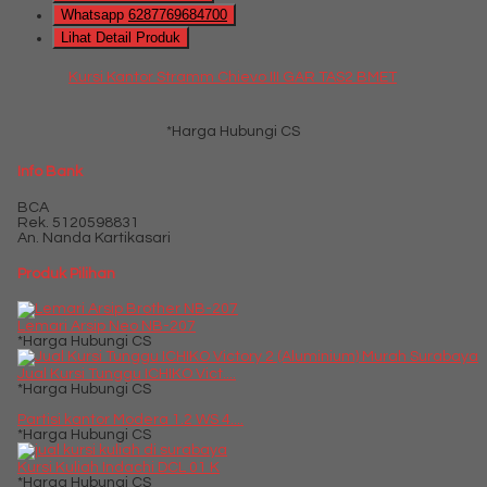
Whatsapp
6287769684700
Lihat Detail Produk
Kursi Kantor Stramm Chievo III GAR TAS2 BMET
*Harga Hubungi CS
Info Bank
BCA
Rek.
5120598831
An. Nanda Kartikasari
Produk Pilihan
Lemari Arsip Neo NB-207
*Harga Hubungi CS
Jual Kursi Tunggu ICHIKO Vict....
*Harga Hubungi CS
Partisi kantor Modera 1.2 WS 4....
*Harga Hubungi CS
Kursi Kuliah Indachi DCL 01 K
*Harga Hubungi CS