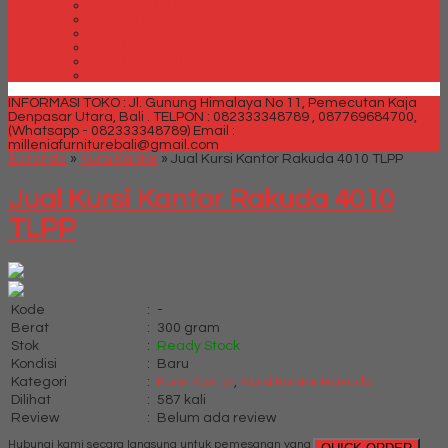
Spring bed Trendy Exeptional
Trendy Deluxe
Trendy Elegance
Trendy Golden Latex
Trendy Grand Lux
Trendy Super
INFORMASI TOKO : Jl. Gunung Himalaya No 11, Pemecutan Kaja
Denpasar Utara, Bali .
TELPON : 082333348789 , 087769684700,
(Whatsapp - 082333348789)
Email :
milleniafurniturebali@gmail.com
Beranda
»
Kursi Kantor
»
Jual Kursi Kantor Rakuda 4010 TLPP
Jual Kursi Kantor Rakuda 4010
TLPP
Kode
:
-
Berat
:
300 gram
Stok
:
Ready Stock
Kondisi
:
Baru
Kategori
:
Kursi Kantor
,
Kursi Kantor Rakuda
Dilihat
:
587 kali
Review
:
Belum ada review
Hubungi kami secara langsung untuk pemesanan yang