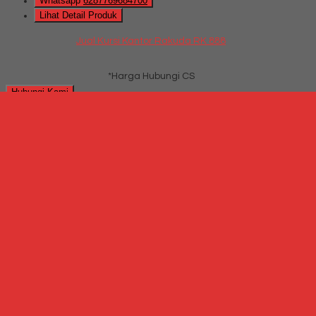
Whatsapp
6287769684700
Lihat Detail Produk
Jual Kursi Kantor Rakuda RK 888
*Harga Hubungi CS
Hubungi Kami
QUICK ORDER
Whatsapp
via SMS
Jual Kursi Kantor Rakuda KP 350 DW
*Harga
Hubungi CS
Telepon
087769684700
Whatsapp
6287769684700
Lihat Detail Produk
Jual Kursi Kantor Rakuda KP 350 DW
*Harga Hubungi CS
Hubungi Kami
QUICK ORDER