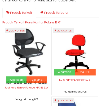
detail dari kursi kantor yang akan anda peroleh.
Produk Terkait
Produk Terbaru
Produk Terkait Kursi Kantor Polaris B 01
QUICK ORDER
QUICK ORDER
Whatsapp
via SMS
Whatsapp
via SMS
Kursi Kantor Ergotec 402 S
Jual Kursi Kantor Rakuda KP 389 DW
*Harga Hubungi CS
*Harga Hubungi CS
QUICK ORDER