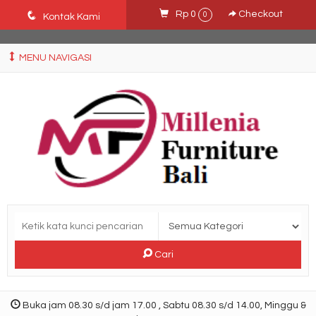
Ffn26mCseQzwzJTw3smpNE8Nti1cAw6hYZWaSDjvoqs
q
Rp 0
Checkout
0
Kontak Kami
MENU NAVIGASI
Cari
Buka jam 08.30 s/d jam 17.00 , Sabtu 08.30 s/d 14.00, Minggu &