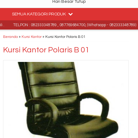
Hari Besar Tutup
SEMUA KATEGORI PRODUK
.
TELPON : 082333348789 , 087769684700, (Whatsapp - 082333348789)
Beranda
»
Kursi Kantor
»
Kursi Kantor Polaris B 01
Kursi Kantor Polaris B 01