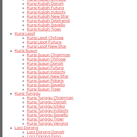
Kursi Kuliah Donati
Kursi Kuliah Futura
Kursi Kuliah Indachi
Kursi Kuliah New Star
Kursi Kuliah Orbitrend
Kursi Kuliah Savello
Kursi Kuliah Tiger
Kursi Lipat
Kursi Lipat Chitose
Kursi Lipat Futura
Kursi Lipat New Star
Kursi Susun
Kursi Susun Chairman
Kursi Susun Chitose
Kursi Susun Donati
Kursi Susun Futura
Kursi Susun Indachi
Kursi Susun New Star
Kursi Susun Polaris
Kursi Susun Savello
Kursi Susun Tiger
Kursi Tunggu
Kursi Tunggu Chairman
Kursi Tunggu Donati
Kursi Tunggu Ichiko
Kursi Tunggu Indachi
Kursi Tunggu Savello
Kursi Tunggu Tiger
Kursi Tunggu Verona
Laci Dorong
Laci Dorong Donati
Laci Dorong Expo