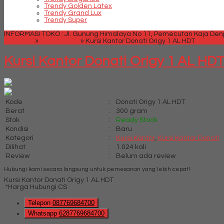
Trendy Golden Latex
Trendy Grand Lux
Trendy Super
INFORMASI TOKO : Jl. Gunung Himalaya No 11, Pemecutan Kaja Denpa
Beranda
»
Kursi Kantor
»
Kursi Kantor Donati Origy 1 AL HDT
Kursi Kantor Donati Origy 1 AL HD
Kode
:
Donati Origy 1 AL HDT
Berat
:
300 gram
Stok
:
Ready Stock
Kondisi
:
Baru
Kategori
:
Kursi Kantor
,
Kursi Kantor Donati
Dilihat
:
1.024 kali
Review
:
Belum ada review
Hubungi kami secara langsung untuk pemesanan yang lebih cepat!
Kursi Kantor Donati Origy 1 AL HDT
*Harga Hubungi CS
Telepon
087769684700
Whatsapp
6287769684700