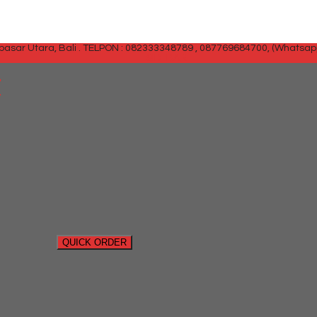
sar Utara, Bali .
TELPON : 082333348789 , 087769684700, (Whatsap
SIDEBAR
T
QUICK ORDER