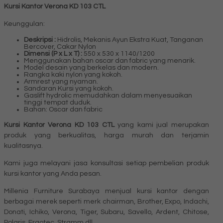
Kursi Kantor Verona KD 103 CTL
Keunggulan:
Deskripsi :
Hidrolis, Mekanis Ayun Ekstra Kuat, Tanganan
Bercover, Cakar Nylon
Dimensi (P x L x T) :
550 x 530 x 1140/1200
Menggunakan bahan oscar dan fabric yang menarik.
Model desain yang berkelas dan modern.
Rangka kaki nylon yang kokoh.
Armrest yang nyaman.
Sandaran Kursi yang kokoh.
Gaslift hydrolic memudahkan dalam menyesuaikan
tinggi tempat duduk.
Bahan: Oscar dan fabric
Kursi Kantor Verona KD 103 CTL
yang kami jual merupakan
produk yang berkualitas, harga murah dan terjamin
kualitasnya.
Kami juga melayani jasa konsultasi setiap pembelian produk
kursi kantor yang Anda pesan.
Millenia Furniture Surabaya menjual kursi kantor dengan
berbagai merek seperti merk chairman, Brother, Expo, Indachi,
Donati, Ichiko, Verona, Tiger, Subaru, Savello, Ardent, Chitose,
Polaris, Ergotec, Stramm dll