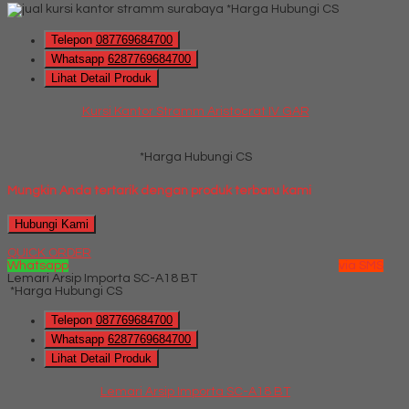
*Harga Hubungi CS
Telepon
087769684700
Whatsapp
6287769684700
Lihat Detail Produk
Kursi Kantor Stramm Aristocrat IV GAR
*Harga Hubungi CS
Mungkin Anda tertarik dengan produk terbaru kami
Hubungi Kami
QUICK ORDER
Whatsapp
via SMS
Lemari Arsip Importa SC-A18 BT
*Harga Hubungi CS
Telepon
087769684700
Whatsapp
6287769684700
Lihat Detail Produk
Lemari Arsip Importa SC-A18 BT