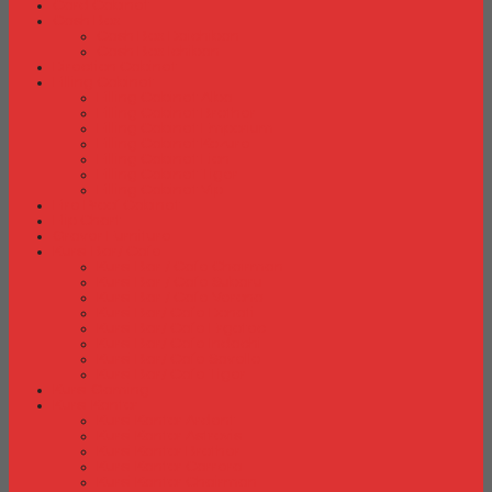
Card Cabinet
Cash Box
Cash Box Daichiban
Cash Box Ichiban
Direction Cabinet
Filling Cabinet
Filling Cabinet Alba
Filling Cabinet Brother
Filling Cabinet Emporium
Filling Cabinet Kozure
Filling Cabinet Lion
Filling Cabinet Tiger
Filling Cabinet Vip
Fire Proof Cabinet
Flip Chart
Graver Furniture
Kursi Bar/ Cafe
Kursi Bar / Cafe Chairman
Kursi Bar / Cafe Subaru
Kursi Bar / Cafe Verona
Kursi Bar/ Cafe Donati
Kursi Bar/ Cafe Ergotec
Kursi Bar/ Cafe Indachi
Kursi Bar/ Cafe Savello
Kursi Bar/ Cafe Tiger
Kursi Gaming
Kursi Kantor
Kursi Kantor Ardent
Kursi Kantor Astrovis
Kursi Kantor Brother
Kursi Kantor Carrera
Kursi Kantor Chairman