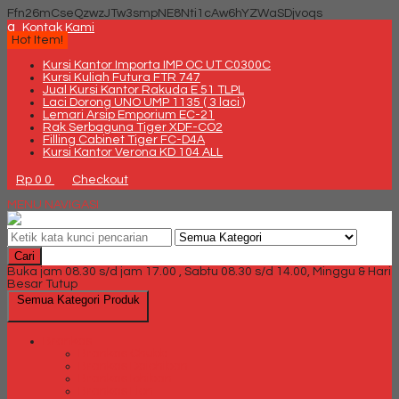
Ffn26mCseQzwzJTw3smpNE8Nti1cAw6hYZWaSDjvoqs
q
Kontak Kami
Hot Item!
Kursi Kantor Importa IMP OC UT C0300C
Kursi Kuliah Futura FTR 747
Jual Kursi Kantor Rakuda E 51 TLPL
Laci Dorong UNO UMP 1135 ( 3 laci )
Lemari Arsip Emporium EC-21
Rak Serbaguna Tiger XDF-CO2
Filling Cabinet Tiger FC-D4A
Kursi Kantor Verona KD 104 ALL
Rp 0
0
Checkout
MENU NAVIGASI
Cari
Buka jam 08.30 s/d jam 17.00 , Sabtu 08.30 s/d 14.00, Minggu & Hari
Besar Tutup
Semua Kategori Produk
Brankas
Brankas Chubb
Brankas Daichiban
Brankas Ichiban
Brankas Lion