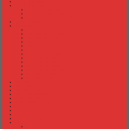
Lemari Arsip (Kayu)
Lemari Pakaian
Lemari Pakaian Activ
Lemari Pakaian Expo
Lemari Pakaian Orbitrend
Locker Cabinet
Meja Kantor
Meja Kantor Activ
Meja Kantor Aditech
Meja Kantor Alba
Meja Kantor Brother
Meja Kantor Euro
Meja Kantor Expo
Meja Kantor Indachi
Meja Kantor Lion
Meja Kantor Lunar
Meja Kantor Modera
Meja Kantor Orbitrend
Meja Kantor Uno
Meja Kantor Vip
Meja Komputer
Meja Lipat
Meja Meeting
Meja Resepsionis
Mesin Absensi
Mesin Hitung Uang
Mesin Penghancur Kertas
Mesin Tik
Mobile File
Papan Tulis / WhiteBoard
Partisi Kantor
Partisi Kantor Donati