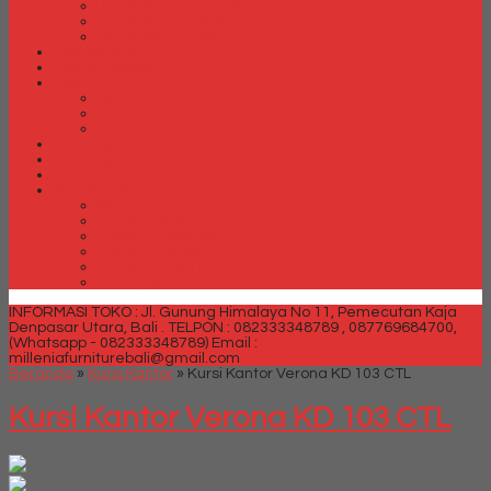
Partisi Kantor Indachi
Partisi Kantor Modera
Partisi Kantor Uno
Rak Sepatu
Rak Serbaguna
Rak TV
Rak TV Activ
Rak TV Expo
Rak TV Orbitrend
Ranjang Besi Expo
Ranjang Besi Orbitrend
Spring Bed Comforta
Spring bed Trendy
Spring bed Trendy Exeptional
Trendy Deluxe
Trendy Elegance
Trendy Golden Latex
Trendy Grand Lux
Trendy Super
INFORMASI TOKO : Jl. Gunung Himalaya No 11, Pemecutan Kaja
Denpasar Utara, Bali .
TELPON : 082333348789 , 087769684700,
(Whatsapp - 082333348789)
Email :
milleniafurniturebali@gmail.com
Beranda
»
Kursi Kantor
»
Kursi Kantor Verona KD 103 CTL
Kursi Kantor Verona KD 103 CTL