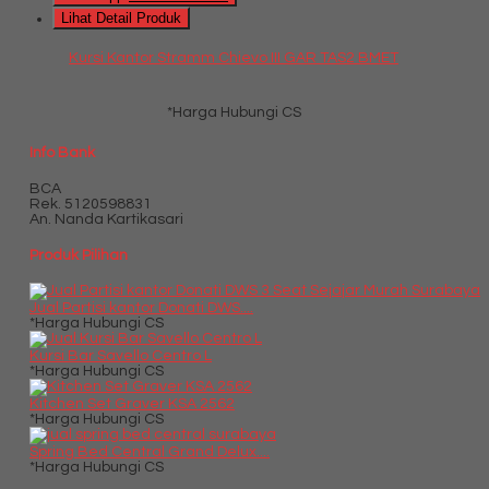
Lihat Detail Produk
Kursi Kantor Stramm Chievo III GAR TAS2 BMET
*Harga Hubungi CS
Info Bank
BCA
Rek.
5120598831
An. Nanda Kartikasari
Produk Pilihan
Jual Partisi kantor Donati DWS....
*Harga Hubungi CS
Kursi Bar Savello Centro L
*Harga Hubungi CS
Kitchen Set Graver KSA 2562
*Harga Hubungi CS
Spring Bed Central Grand Delux....
*Harga Hubungi CS