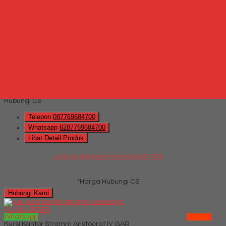
Jual Kursi Kantor Rakuda KP 795 T
*Harga Hubungi CS
Hubungi Kami
QUICK ORDER
Whatsapp
via SMS
Jual Kursi Kantor Astrovis ASC 805
*Harga
Hubungi CS
Telepon
087769684700
Whatsapp
6287769684700
Lihat Detail Produk
Jual Kursi Kantor Astrovis ASC 805
*Harga Hubungi CS
Hubungi Kami
QUICK ORDER
Whatsapp
via SMS
Kursi Kantor Stramm Aristocrat IV GAR