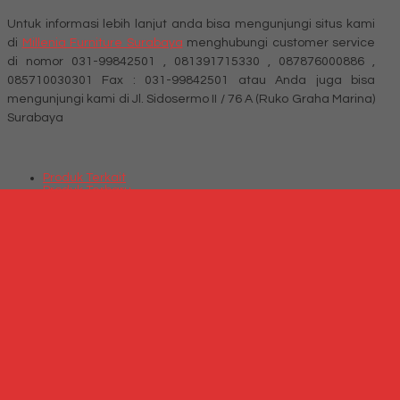
Untuk informasi lebih lanjut anda bisa mengunjungi situs kami
di
Millenia Furniture Surabaya
menghubungi customer service
di nomor 031-99842501 , 081391715330 , 087876000886 ,
085710030301 Fax : 031-99842501 atau Anda juga bisa
mengunjungi kami di Jl. Sidosermo II / 76 A (Ruko Graha Marina)
Surabaya
Produk Terkait
Produk Terbaru
Produk Terkait Kursi Kantor Verona KD 103 CTL
Hubungi Kami
QUICK ORDER
Whatsapp
via SMS
Jual Kursi Kantor Rakuda KP 795 T
*Harga
Hubungi CS
Telepon
087769684700
Whatsapp
6287769684700
Lihat Detail Produk