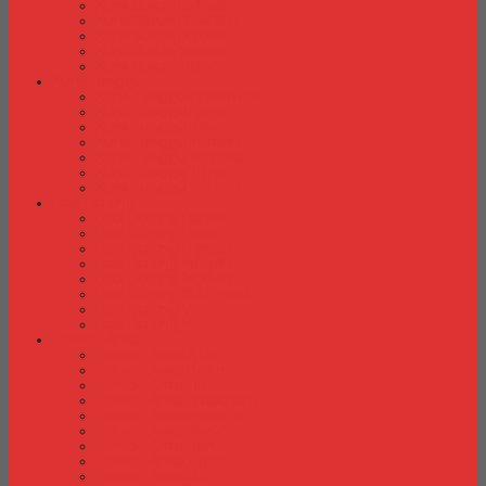
Kursi Susun Indachi
Kursi Susun New Star
Kursi Susun Polaris
Kursi Susun Savello
Kursi Susun Tiger
Kursi Tunggu
Kursi Tunggu Chairman
Kursi Tunggu Donati
Kursi Tunggu Ichiko
Kursi Tunggu Indachi
Kursi Tunggu Savello
Kursi Tunggu Tiger
Kursi Tunggu Verona
Laci Dorong
Laci Dorong Donati
Laci Dorong Expo
Laci Dorong Highpoint
Laci Dorong Indachi
Laci Dorong Modera
Laci Dorong Orbitrend
Laci Dorong Uno
Laci Dorong Vip
Lemari Arsip
Lemari Arsip Alba
Lemari Arsip Brother
Lemari Arsip Elite
Lemari Arsip Emporium
Lemari Arsip Importa
Lemari Arsip Kozure
Lemari Arsip Lion
Lemari Arsip Tiger
Lemari Arsip Vip