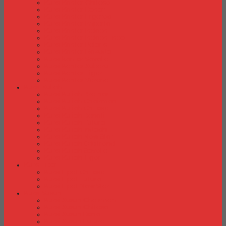
Kursi Kantor Chitose
Kursi Kantor Donati
Kursi Kantor Ergotec
Kursi Kantor Importa
Kursi Kantor Indachi
Kursi Kantor Indachi Inco
Kursi Kantor Polaris
Kursi Kantor Rakuda
Kursi kantor Savello
Kursi Kantor Subaru
Kursi Kantor Tiger
Kursi Kantor Verona
Kursi Kuliah
Kursi Kuliah Brother
Kursi Kuliah Chairman
Kursi Kuliah Chitose
Kursi Kuliah Donati
Kursi Kuliah Futura
Kursi Kuliah Indachi
Kursi Kuliah New Star
Kursi Kuliah Orbitrend
Kursi Kuliah Savello
Kursi Kuliah Tiger
Kursi Lipat
Kursi Lipat Chitose
Kursi Lipat Futura
Kursi Lipat New Star
Kursi Susun
Kursi Susun Chairman
Kursi Susun Chitose
Kursi Susun Donati
Kursi Susun Futura