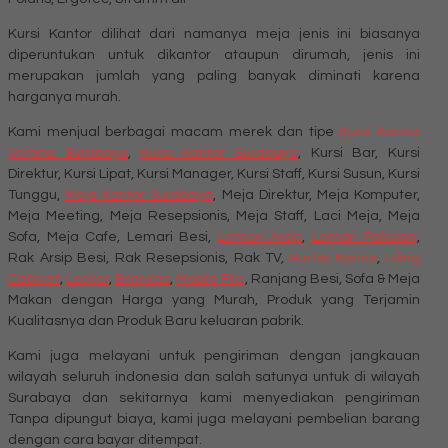
Kursi Kantor dilihat dari namanya meja jenis ini biasanya
diperuntukan untuk dikantor ataupun dirumah, jenis ini
merupakan jumlah yang paling banyak diminati karena
harganya murah.
Kami menjual berbagai macam merek dan tipe
Kursi Kantor
Verona Surabaya
,
Kursi Kantor Surabaya
, Kursi Bar, Kursi
Direktur, Kursi Lipat, Kursi Manager, Kursi Staff, Kursi Susun, Kursi
Tunggu,
Meja Kantor Surabaya
, Meja Direktur, Meja Komputer,
Meja Meeting, Meja Resepsionis, Meja Staff, Laci Meja, Meja
Sofa, Meja Cafe, Lemari Besi,
Lemari Arsip
,
Lemari Pakaian
,
Rak Arsip Besi, Rak Resepsionis, Rak TV,
Partisi Kantor
,
Filing
Cabinet
,
Locker
,
Brankas
,
Mobile File
, Ranjang Besi, Sofa & Meja
Makan dengan Harga yang Murah, Produk yang Terjamin
Kualitasnya dan Produk Baru keluaran pabrik.
Kami juga melayani untuk pengiriman dengan jangkauan
wilayah seluruh indonesia dan salah satunya untuk di wilayah
Surabaya dan sekitarnya kami menyediakan pengiriman
Tanpa dipungut biaya, kami juga melayani pembelian barang
dengan cara bayar ditempat.