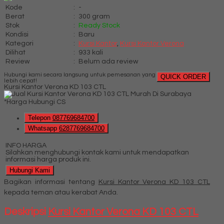
Kode
:
-
Berat
:
300 gram
Stok
:
Ready Stock
Kondisi
:
Baru
Kategori
:
Kursi Kantor
,
Kursi Kantor Verona
Dilihat
:
933 kali
Review
:
Belum ada review
Hubungi kami secara langsung untuk pemesanan yang
QUICK ORDER
lebih cepat!
Kursi Kantor Verona KD 103 CTL
*Harga Hubungi CS
Telepon
087769684700
Whatsapp
6287769684700
INFO HARGA
Silahkan menghubungi kontak kami untuk mendapatkan
informasi harga produk ini.
Hubungi Kami
Bagikan informasi tentang
Kursi Kantor Verona KD 103 CTL
kepada teman atau kerabat Anda.
Deskripsi
Kursi Kantor Verona KD 103 CTL