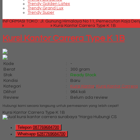
Trendy Golden Latex
Trendy Grand Lux
Trendy Super
INFORMASI TOKO : Jl. Gunung Himalaya No 11, Pemecutan Kaja Denpa
Beranda
»
Kursi Kantor
»
Kursi Kantor Carrera Type K 1B
Kursi Kantor Carrera Type K 1B
Kode
:
-
Berat
:
300 gram
Stok
:
Ready Stock
Kondisi
:
Baru
Kategori
:
Kursi Kantor
,
Kursi Kantor Carrera
Dilihat
:
964 kali
Review
:
Belum ada review
Hubungi kami secara langsung untuk pemesanan yang lebih cepat!
Kursi Kantor Carrera Type K 1B
*Harga Hubungi CS
Telepon
087769684700
Whatsapp
6287769684700