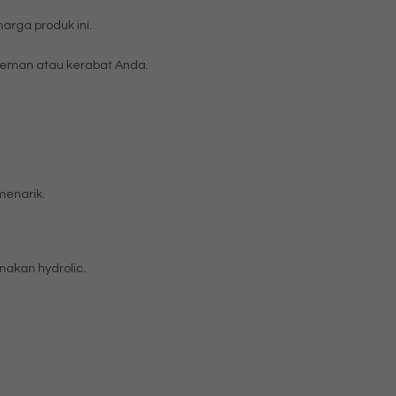
rga produk ini.
eman atau kerabat Anda.
menarik.
akan hydrolic.