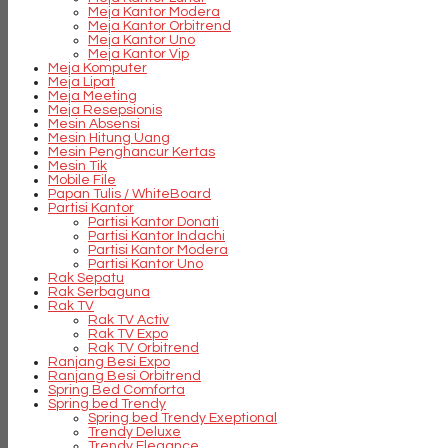
Meja Kantor Modera
Meja Kantor Orbitrend
Meja Kantor Uno
Meja Kantor Vip
Meja Komputer
Meja Lipat
Meja Meeting
Meja Resepsionis
Mesin Absensi
Mesin Hitung Uang
Mesin Penghancur Kertas
Mesin Tik
Mobile File
Papan Tulis / WhiteBoard
Partisi Kantor
Partisi Kantor Donati
Partisi Kantor Indachi
Partisi Kantor Modera
Partisi Kantor Uno
Rak Sepatu
Rak Serbaguna
Rak TV
Rak TV Activ
Rak TV Expo
Rak TV Orbitrend
Ranjang Besi Expo
Ranjang Besi Orbitrend
Spring Bed Comforta
Spring bed Trendy
Spring bed Trendy Exeptional
Trendy Deluxe
Trendy Elegance