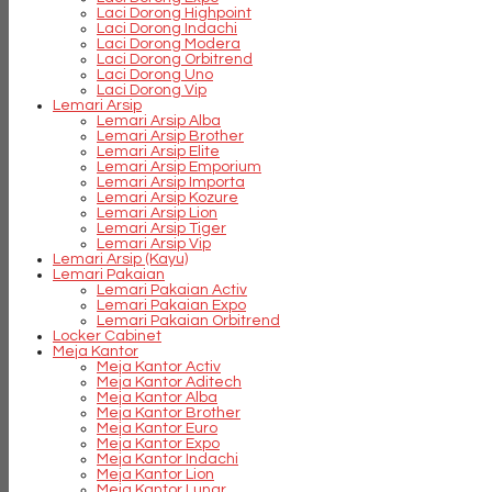
Laci Dorong Highpoint
Laci Dorong Indachi
Laci Dorong Modera
Laci Dorong Orbitrend
Laci Dorong Uno
Laci Dorong Vip
Lemari Arsip
Lemari Arsip Alba
Lemari Arsip Brother
Lemari Arsip Elite
Lemari Arsip Emporium
Lemari Arsip Importa
Lemari Arsip Kozure
Lemari Arsip Lion
Lemari Arsip Tiger
Lemari Arsip Vip
Lemari Arsip (Kayu)
Lemari Pakaian
Lemari Pakaian Activ
Lemari Pakaian Expo
Lemari Pakaian Orbitrend
Locker Cabinet
Meja Kantor
Meja Kantor Activ
Meja Kantor Aditech
Meja Kantor Alba
Meja Kantor Brother
Meja Kantor Euro
Meja Kantor Expo
Meja Kantor Indachi
Meja Kantor Lion
Meja Kantor Lunar