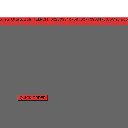
sar Utara, Bali .
TELPON : 082333348789 , 087769684700, (Whatsap
SIDEBAR
QUICK ORDER