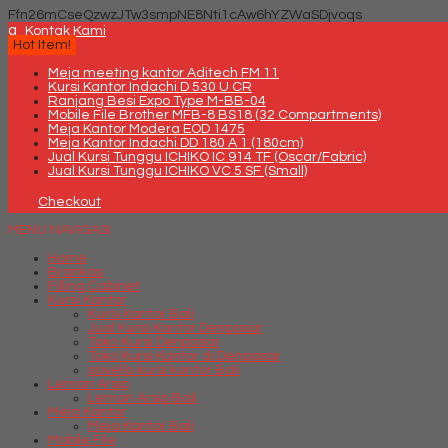
Ffn26mCseQzwzJTw3smpNE8Nti1cAw6hYZWaSDjvoqs
q
Kontak Kami
Hot Item!
Meja meeting kantor Aditech FM 11
Kursi Kantor Indachi D 530 U CR
Ranjang Besi Expo Type M-BB-04
Mobile File Brother MFB-8 BS18 (32 Compartments)
Meja Kantor Modera EOD 1475
Meja Kantor Indachi DD 180 A 1 (180cm)
Jual Kursi Tunggu ICHIKO IC 914 TF (Oscar/Fabric)
Jual Kursi Tunggu ICHIKO VC 5 SF (Small)
Checkout
MENU NAVIGASI
Home
Brankas
Filling Cabinet
Kursi Kantor
Kursi Kantor Bali
Jual Kursi Kantor Denpasar
Toko Kursi Denpasar
Toko Kursi Kantor di Denpasar
savello kursi kantor Bali
Lemari Arsip
Lemari Arsip Bali
Meja Kantor
Meja Kantor Bali
Mobile File