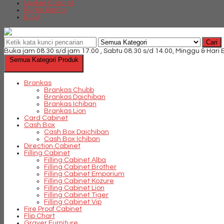
Locker Cabinet
Partisi Kantor
Blog
Cari
Buka jam 08.30 s/d jam 17.00 , Sabtu 08.30 s/d 14.00, Minggu & Hari
Semua Kategori Produk
Brankas
Brankas Chubb
Brankas Daichiban
Brankas Ichiban
Brankas Lion
Card Cabinet
Cash Box
Cash Box Daichiban
Cash Box Ichiban
Direction Cabinet
Filling Cabinet
Filling Cabinet Alba
Filling Cabinet Brother
Filling Cabinet Emporium
Filling Cabinet Kozure
Filling Cabinet Lion
Filling Cabinet Tiger
Filling Cabinet Vip
Fire Proof Cabinet
Flip Chart
Graver Furniture