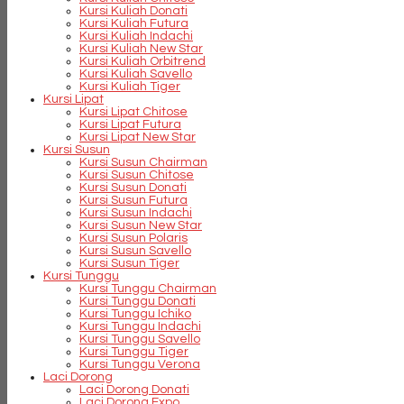
Kursi Kuliah Donati
Kursi Kuliah Futura
Kursi Kuliah Indachi
Kursi Kuliah New Star
Kursi Kuliah Orbitrend
Kursi Kuliah Savello
Kursi Kuliah Tiger
Kursi Lipat
Kursi Lipat Chitose
Kursi Lipat Futura
Kursi Lipat New Star
Kursi Susun
Kursi Susun Chairman
Kursi Susun Chitose
Kursi Susun Donati
Kursi Susun Futura
Kursi Susun Indachi
Kursi Susun New Star
Kursi Susun Polaris
Kursi Susun Savello
Kursi Susun Tiger
Kursi Tunggu
Kursi Tunggu Chairman
Kursi Tunggu Donati
Kursi Tunggu Ichiko
Kursi Tunggu Indachi
Kursi Tunggu Savello
Kursi Tunggu Tiger
Kursi Tunggu Verona
Laci Dorong
Laci Dorong Donati
Laci Dorong Expo