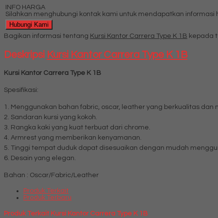
INFO HARGA
Silahkan menghubungi kontak kami untuk mendapatkan informasi ha
Hubungi Kami
Bagikan informasi tentang
Kursi Kantor Carrera Type K 1B
kepada t
Deskripsi
Kursi Kantor Carrera Type K 1B
Kursi Kantor Carrera Type K 1B
Spesifikasi:
1. Menggunakan bahan fabric, oscar, leather yang berkualitas dan 
2. Sandaran kursi yang kokoh.
3. Rangka kaki yang kuat terbuat dari chrome.
4. Armrest yang memberikan kenyamanan.
5. Tinggi tempat duduk dapat disesuaikan dengan mudah menggun
6. Desain yang elegan.
Bahan : Oscar/Fabric/Leather
Produk Terkait
Produk Terbaru
Produk Terkait Kursi Kantor Carrera Type K 1B