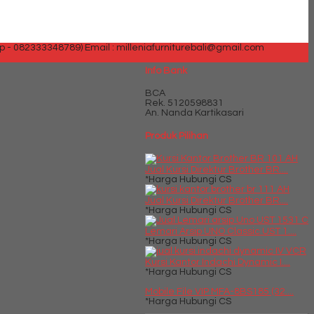
p - 082333348789)
Email : milleniafurniturebali@gmail.com
Info Bank
BCA
Rek.
5120598831
An. Nanda Kartikasari
Produk Pilihan
Jual Kursi Direktur Brother BR....
*Harga Hubungi CS
Jual Kursi Direktur Brother BR....
*Harga Hubungi CS
Lemari Arsip UNO Classic UST 1....
*Harga Hubungi CS
Kursi Kantor Indachi Dynamic I....
*Harga Hubungi CS
Mobile File VIP MFA-8BS185 (32....
*Harga Hubungi CS