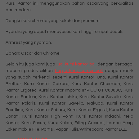
Kursi Kantor ini menggunakan bahan oscaryang berkualitas
dan modern.
Rangka kaki chrome yang kokoh dan premium.
Hydrolic yang dapat meneyesuaikan tinggi tempat duduk.
Armrest yang nyaman.
Bahan: Oscar dan Chrome
Selain itu juga kami juga
jual kursi kantor bali
dengan berbagai
macam produk pilihan
harga kursi kantor bali
dengan merk
yang sudah terkenal seperti Kursi Kantor Uno, Kursi Kantor
Brother, Kursi Kantor Carrera, Kursi Kantor Chairman, Kursi
Kantor Ergotec, Kursi Kantor Importa IMP OC UT C0300C, Kursi
Kantor Fantoni, Kursi Kantor Ichiko, Kursi Kantor Savello, Kursi
Kantor Polaris, Kursi Kantor Savello, Rakuda, Kursi Kantor
Frontline, Kursi Kantor Subaru, Kursi Kantor Ergosit, Kursi Kantor
Donati, Kursi Kantor High Point, Kursi Kantor Indachi, Meja
Kantor, Kursi Susun, Kursi Kuliah, Filling Cabinet, Lemari Arsip,
Loker, Mobile FIle, Partisi, Papan Tulis/Whiteboard Kantor DLL.