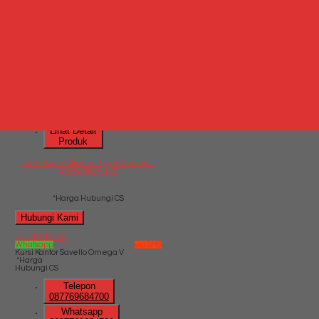
Kursi Kantor Stramm Type Chelsea I
GAR SYNCH T33
*Harga
Hubungi CS
Telepon
087769684700
Whatsapp
6287769684700
Lihat Detail
Produk
Kursi Kantor Stramm Type Chelsea I
GAR SYNCH T33
*Harga Hubungi CS
Hubungi Kami
QUICK ORDER
Whatsapp
via SMS
Kursi Kantor Savello Omega V
*Harga
Hubungi CS
Telepon
087769684700
Whatsapp