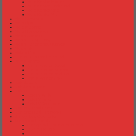
Meja Kantor Modera
Meja Kantor Orbitrend
Meja Kantor Uno
Meja Kantor Vip
Meja Komputer
Meja Lipat
Meja Meeting
Meja Resepsionis
Mesin Absensi
Mesin Hitung Uang
Mesin Penghancur Kertas
Mesin Tik
Mobile File
Papan Tulis / WhiteBoard
Partisi Kantor
Partisi Kantor Donati
Partisi Kantor Indachi
Partisi Kantor Modera
Partisi Kantor Uno
Rak Sepatu
Rak Serbaguna
Rak TV
Rak TV Activ
Rak TV Expo
Rak TV Orbitrend
Ranjang Besi Expo
Ranjang Besi Orbitrend
Spring Bed Comforta
Spring bed Trendy
Spring bed Trendy Exeptional
Trendy Deluxe
Trendy Elegance