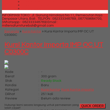
Trendy Golden Latex
Trendy Grand Lux
Trendy Super
INFORMASI TOKO : Jl. Gunung Himalaya No 11, Pemecutan Kaja
Denpasar Utara, Bali .
TELPON : 082333348789 , 087769684700,
(Whatsapp - 082333348789)
Email :
milleniafurniturebali@gmail.com
Beranda
»
Kursi Kantor
»
Kursi Kantor Importa IMP OC UT
C0300C
Kursi Kantor Importa IMP OC UT
C0300C
Kode
:
-
Berat
:
300 gram
Stok
:
Ready Stock
Kondisi
:
Baru
Kategori
:
Kursi Kantor
,
Kursi Kantor Importa
Dilihat
:
251 kali
Review
:
Belum ada review
Hubungi kami secara langsung untuk pemesanan yang
QUICK ORDER
lebih cepat!