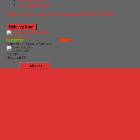
Produk Terkait
Produk Terbaru
Produk Terkait Kursi Kantor Importa IMP OC UT C0300C
Hubungi Kami
QUICK ORDER
Whatsapp
via SMS
Kursi Kantor Savello Senza G
*Harga
Hubungi CS
Telepon
087769684700
Whatsapp
6287769684700
Lihat Detail
Produk
Kursi Kantor Savello Senza G
*Harga Hubungi CS
Hubungi Kami
QUICK ORDER
Whatsapp
via SMS