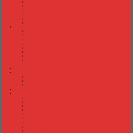
Laci Dorong Highpoint
Laci Dorong Indachi
Laci Dorong Modera
Laci Dorong Orbitrend
Laci Dorong Uno
Laci Dorong Vip
Lemari Arsip
Lemari Arsip Alba
Lemari Arsip Brother
Lemari Arsip Elite
Lemari Arsip Emporium
Lemari Arsip Importa
Lemari Arsip Kozure
Lemari Arsip Lion
Lemari Arsip Tiger
Lemari Arsip Vip
Lemari Arsip (Kayu)
Lemari Pakaian
Lemari Pakaian Activ
Lemari Pakaian Expo
Lemari Pakaian Orbitrend
Locker Cabinet
Meja Kantor
Meja Kantor Activ
Meja Kantor Aditech
Meja Kantor Alba
Meja Kantor Brother
Meja Kantor Euro
Meja Kantor Expo
Meja Kantor Indachi
Meja Kantor Lion
Meja Kantor Lunar