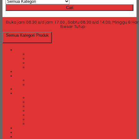
Cari
Buka jam 08.30 s/d jam 17.00 , Sabtu 08.30 s/d 14.00, Minggu & Har
Besar Tutup
Semua Kategori Produk
Brankas
Brankas Chubb
Brankas Daichiban
Brankas Ichiban
Brankas Lion
Card Cabinet
Cash Box
Cash Box Daichiban
Cash Box Ichiban
Direction Cabinet
Filling Cabinet
Filling Cabinet Alba
Filling Cabinet Brother
Filling Cabinet Emporium
Filling Cabinet Kozure
Filling Cabinet Lion
Filling Cabinet Tiger
Filling Cabinet Vip
Fire Proof Cabinet
Flip Chart
Graver Furniture