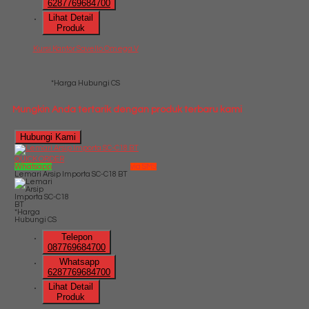
6287769684700
Lihat Detail
Produk
Kursi Kantor Savello Omega V
*Harga Hubungi CS
Mungkin Anda tertarik dengan produk terbaru kami
Hubungi Kami
QUICK ORDER
Whatsapp
via SMS
Lemari Arsip Importa SC-C18 BT
*Harga
Hubungi CS
Telepon
087769684700
Whatsapp
6287769684700
Lihat Detail
Produk