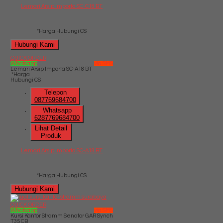
Lemari Arsip Importa SC-C18 BT
*Harga Hubungi CS
Hubungi Kami
QUICK ORDER
Whatsapp
via SMS
Lemari Arsip Importa SC-A18 BT
*Harga
Hubungi CS
Telepon
087769684700
Whatsapp
6287769684700
Lihat Detail
Produk
Lemari Arsip Importa SC-A18 BT
*Harga Hubungi CS
Hubungi Kami
QUICK ORDER
Whatsapp
via SMS
Kursi Kantor Stramm Senator GAR Synch
T35 CB