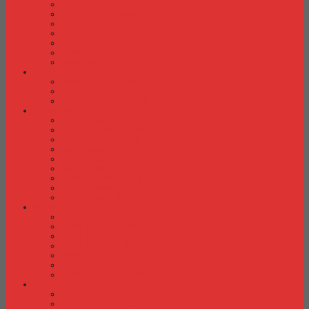
Kursi Kuliah Donati
Kursi Kuliah Futura
Kursi Kuliah Indachi
Kursi Kuliah New Star
Kursi Kuliah Orbitrend
Kursi Kuliah Savello
Kursi Kuliah Tiger
Kursi Lipat
Kursi Lipat Chitose
Kursi Lipat Futura
Kursi Lipat New Star
Kursi Susun
Kursi Susun Chairman
Kursi Susun Chitose
Kursi Susun Donati
Kursi Susun Futura
Kursi Susun Indachi
Kursi Susun New Star
Kursi Susun Polaris
Kursi Susun Savello
Kursi Susun Tiger
Kursi Tunggu
Kursi Tunggu Chairman
Kursi Tunggu Donati
Kursi Tunggu Ichiko
Kursi Tunggu Indachi
Kursi Tunggu Savello
Kursi Tunggu Tiger
Kursi Tunggu Verona
Laci Dorong
Laci Dorong Donati
Laci Dorong Expo