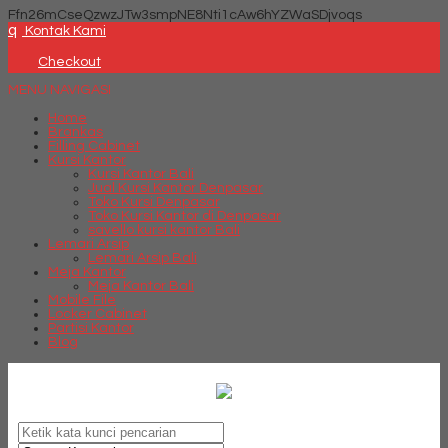
Ffn26mCseQzwzJTw3smpNE8Nti1cAw6hYZWaSDjvoqs
q
Kontak Kami
Checkout
MENU NAVIGASI
Home
Brankas
Filling Cabinet
Kursi Kantor
Kursi Kantor Bali
Jual Kursi Kantor Denpasar
Toko Kursi Denpasar
Toko Kursi Kantor di Denpasar
savello kursi kantor Bali
Lemari Arsip
Lemari Arsip Bali
Meja Kantor
Meja Kantor Bali
Mobile File
Locker Cabinet
Partisi Kantor
Blog