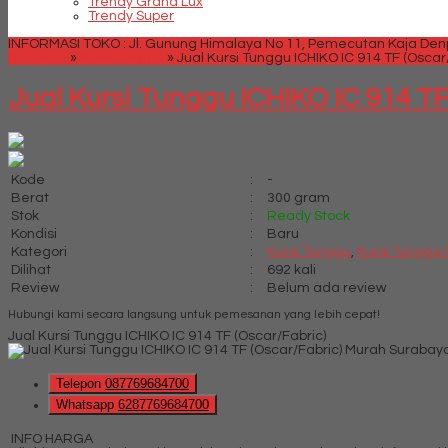
Trendy Grand Lux
Trendy Super
INFORMASI TOKO : Jl. Gunung Himalaya No 11, Pemecutan Kaja Denpa
Beranda
»
Kursi Tunggu
»
Jual Kursi Tunggu ICHIKO IC 914 TF (Oscar
Jual Kursi Tunggu ICHIKO IC 914 TF
Kode
:
-
Berat
:
300 gram
Stok
:
Ready Stock
Kondisi
:
Baru
Kategori
:
Kursi Tunggu
,
Kursi Tunggu 
Dilihat
:
692 kali
Review
:
Belum ada review
Hubungi kami secara langsung untuk pemesanan yang lebih cepat!
Jual Kursi Tunggu ICHIKO IC 914 TF (Oscar/Fabric)
Telepon
087769684700
Whatsapp
6287769684700
INFO HARGA