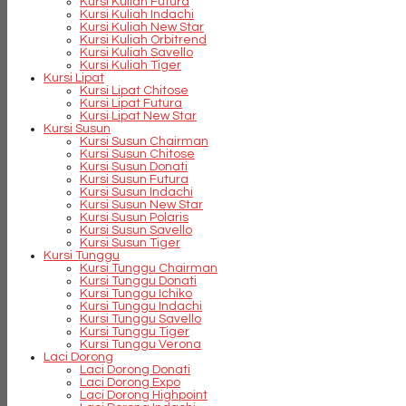
Kursi Kuliah Futura
Kursi Kuliah Indachi
Kursi Kuliah New Star
Kursi Kuliah Orbitrend
Kursi Kuliah Savello
Kursi Kuliah Tiger
Kursi Lipat
Kursi Lipat Chitose
Kursi Lipat Futura
Kursi Lipat New Star
Kursi Susun
Kursi Susun Chairman
Kursi Susun Chitose
Kursi Susun Donati
Kursi Susun Futura
Kursi Susun Indachi
Kursi Susun New Star
Kursi Susun Polaris
Kursi Susun Savello
Kursi Susun Tiger
Kursi Tunggu
Kursi Tunggu Chairman
Kursi Tunggu Donati
Kursi Tunggu Ichiko
Kursi Tunggu Indachi
Kursi Tunggu Savello
Kursi Tunggu Tiger
Kursi Tunggu Verona
Laci Dorong
Laci Dorong Donati
Laci Dorong Expo
Laci Dorong Highpoint