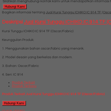
Silahkan menghubungi kontak kami untuk mendapatkan informasi ha
Hubungi Kami
Bagikan informasi tentang
Jual Kursi Tunggu ICHIKO IC 914 TF (Osca
Deskripsi
Jual Kursi Tunggu ICHIKO IC 914 TF (
Kursi Tunggu ICHIKO IC 914 TF (Oscar/Fabric)
Keunggulan Produk:
1. Menggunakan bahan oscar/fabric yang menarik.
2. Model desain yang berkelas dan modern.
3. Bahan: Oscar/Fabric
4. Seri: IC 914
Produk Terkait
Produk Terbaru
Produk Terkait Jual Kursi Tunggu ICHIKO IC 914 TF (Oscar/Fabric)
Hubungi Kami
QUICK ORDER