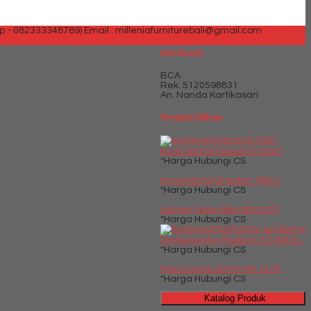
p - 082333348789)
Email : milleniafurniturebali@gmail.com
Info Bank
BCA
Rek.
5120598831
An. Nanda Kartikasari
Produk Pilihan
Kursi Kantor Indachi D 2007
*Harga Hubungi CS
Kursi Kantor Ergotec 766 U
*Harga Hubungi CS
Lemari Arsip Alba SDG 207
*Harga Hubungi CS
Partisi kantor Modera 3.5 WS 6....
*Harga Hubungi CS
Meja kantor EXPO MD 1475
*Harga Hubungi CS
Katalog Produk