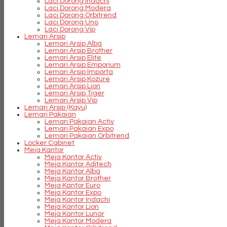
Laci Dorong Indachi
Laci Dorong Modera
Laci Dorong Orbitrend
Laci Dorong Uno
Laci Dorong Vip
Lemari Arsip
Lemari Arsip Alba
Lemari Arsip Brother
Lemari Arsip Elite
Lemari Arsip Emporium
Lemari Arsip Importa
Lemari Arsip Kozure
Lemari Arsip Lion
Lemari Arsip Tiger
Lemari Arsip Vip
Lemari Arsip (Kayu)
Lemari Pakaian
Lemari Pakaian Activ
Lemari Pakaian Expo
Lemari Pakaian Orbitrend
Locker Cabinet
Meja Kantor
Meja Kantor Activ
Meja Kantor Aditech
Meja Kantor Alba
Meja Kantor Brother
Meja Kantor Euro
Meja Kantor Expo
Meja Kantor Indachi
Meja Kantor Lion
Meja Kantor Lunar
Meja Kantor Modera