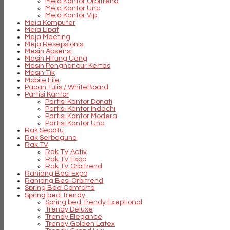
Meja Kantor Orbitrend
Meja Kantor Uno
Meja Kantor Vip
Meja Komputer
Meja Lipat
Meja Meeting
Meja Resepsionis
Mesin Absensi
Mesin Hitung Uang
Mesin Penghancur Kertas
Mesin Tik
Mobile File
Papan Tulis / WhiteBoard
Partisi Kantor
Partisi Kantor Donati
Partisi Kantor Indachi
Partisi Kantor Modera
Partisi Kantor Uno
Rak Sepatu
Rak Serbaguna
Rak TV
Rak TV Activ
Rak TV Expo
Rak TV Orbitrend
Ranjang Besi Expo
Ranjang Besi Orbitrend
Spring Bed Comforta
Spring bed Trendy
Spring bed Trendy Exeptional
Trendy Deluxe
Trendy Elegance
Trendy Golden Latex