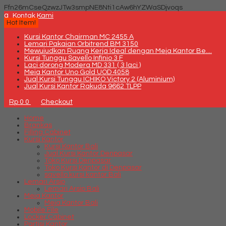
Ffn26mCseQzwzJTw3smpNE8Nti1cAw6hYZWaSDjvoqs
q
Kontak Kami
Hot Item!
Kursi Kantor Chairman MC 2455 A
Lemari Pakaian Orbitrend BM 3150
Mewujudkan Ruang Kerja Ideal dengan Meja Kantor Be....
Kursi Tunggu Savello Infinio 3 F
Laci dorong Modera MD 331 ( 3 laci )
Meja Kantor Uno Gold UOD 4058
Jual Kursi Tunggu ICHIKO Victory 2 (Aluminium)
Jual Kursi Kantor Rakuda 9662 TLPP
Rp 0
0
Checkout
Home
Brankas
Filling Cabinet
Kursi Kantor
Kursi Kantor Bali
Jual Kursi Kantor Denpasar
Toko Kursi Denpasar
Toko Kursi Kantor di Denpasar
savello kursi kantor Bali
Lemari Arsip
Lemari Arsip Bali
Meja Kantor
Meja Kantor Bali
Mobile File
Locker Cabinet
Partisi Kantor