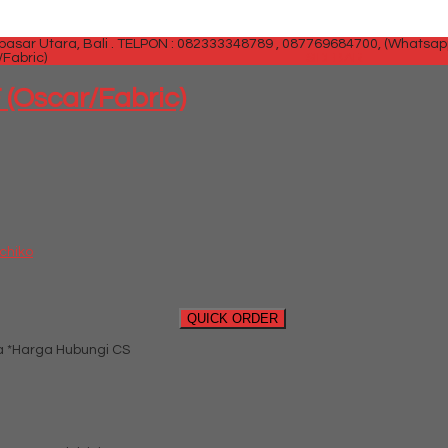
sar Utara, Bali .
TELPON : 082333348789 , 087769684700, (Whatsap
/Fabric)
SIDEBAR
 (Oscar/Fabric)
Ichiko
QUICK ORDER
*Harga Hubungi CS