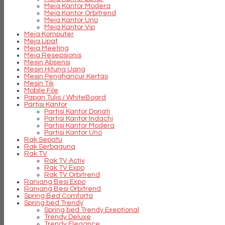
Meja Kantor Modera
Meja Kantor Orbitrend
Meja Kantor Uno
Meja Kantor Vip
Meja Komputer
Meja Lipat
Meja Meeting
Meja Resepsionis
Mesin Absensi
Mesin Hitung Uang
Mesin Penghancur Kertas
Mesin Tik
Mobile File
Papan Tulis / WhiteBoard
Partisi Kantor
Partisi Kantor Donati
Partisi Kantor Indachi
Partisi Kantor Modera
Partisi Kantor Uno
Rak Sepatu
Rak Serbaguna
Rak TV
Rak TV Activ
Rak TV Expo
Rak TV Orbitrend
Ranjang Besi Expo
Ranjang Besi Orbitrend
Spring Bed Comforta
Spring bed Trendy
Spring bed Trendy Exeptional
Trendy Deluxe
Trendy Elegance