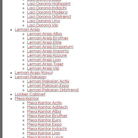
Laci Dorong Highpoint
Laci Dorong Indachi
Laci Dorong Modera
Laci Dorong Orbitrend
Laci Dorong Uno
Laci Dorong Vip
Lemari Arsip
Lemari Arsip Alba
Lemari Arsip Brother
Lemari Arsip Elite
Lemari Arsip Emporium
Lemari Arsip Importa
Lemari Arsip Kozure
Lemari Arsip Lion
Lemari Arsip Tiger
Lemari Arsip Vip
Lemari Arsip (Kayu)
Lemari Pakaian
Lemari Pakaian Activ
Lemari Pakaian Expo
Lemari Pakaian Orbitrend
Locker Cabinet
Meja Kantor
Meja Kantor Activ
Meja Kantor Aditech
Meja Kantor Alba
Meja Kantor Brother
Meja Kantor Euro
Meja Kantor Expo
Meja Kantor Indachi
Meja Kantor Lion
Meja Kantor Lunar