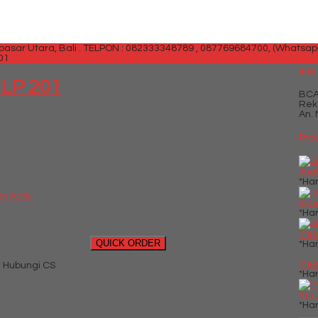
sar Utara, Bali .
TELPON : 082333348789 , 087769684700, (Whatsap
01
SIDEBAR
Info
 LP 201
BC
Rek
An. 
Prod
Jual
*Ha
n Activ
Spr
*Ha
Meja
QUICK ORDER
*Ha
Meja
 Hubungi CS
*Ha
Kurs
*Ha