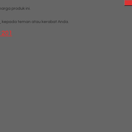
rga produk ini.
1
kepada teman atau kerabat Anda.
P 201