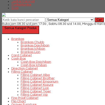
Locker Cabinet
Partisi Kantor
Blog
Cari
Buka jam 08.30 s/d jam 17.00 , Sabtu 08.30 s/d 14.00, Minggu & Hari
Semua Kategori Produk
Brankas
Brankas Chubb
Brankas Daichiban
Brankas Ichiban
Brankas Lion
Card Cabinet
Cash Box
Cash Box Daichiban
Cash Box Ichiban
Direction Cabinet
Filling Cabinet
Filling Cabinet Alba
Filling Cabinet Brother
Filling Cabinet Emporium
Filling Cabinet Kozure
Filling Cabinet Lion
Filling Cabinet Tiger
Filling Cabinet Vip
Fire Proof Cabinet
Flip Chart
Graver Furniture