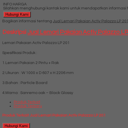
INFO HARGA
Silahkan menghubungi kontak kami untuk mendapatkan informasi ha
Hubungi Kami
Bagikan informasi tentang
Jual Lemari Pakaian Activ Palazzo LP 20
Deskripsi
Jual Lemari Pakaian Activ Palazzo L
Lemari Pakaian Activ Palazzo LP 201
Spesifikasi Produk :
1.Lemari Pakaian 2 Pintu + Rak
2.Ukuran : W 1000 x D 607 x H 2206 mm
3.Bahan : Particle Board
4.Warna : Sanremo oak – Black Glossy
Produk Terkait
Produk Terbaru
Produk Terkait Jual Lemari Pakaian Activ Palazzo LP 201
Hubungi Kami