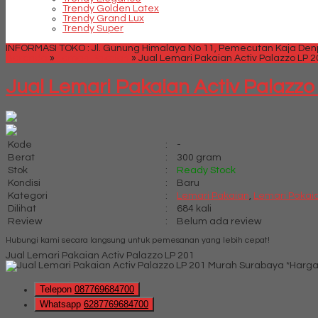
Trendy Golden Latex
Trendy Grand Lux
Trendy Super
INFORMASI TOKO : Jl. Gunung Himalaya No 11, Pemecutan Kaja Denpa
Beranda
»
Lemari Pakaian
»
Jual Lemari Pakaian Activ Palazzo LP 2
Jual Lemari Pakaian Activ Palazzo
Kode
:
-
Berat
:
300 gram
Stok
:
Ready Stock
Kondisi
:
Baru
Kategori
:
Lemari Pakaian
,
Lemari Pakaia
Dilihat
:
684 kali
Review
:
Belum ada review
Hubungi kami secara langsung untuk pemesanan yang lebih cepat!
Jual Lemari Pakaian Activ Palazzo LP 201
*Harga
Telepon
087769684700
Whatsapp
6287769684700