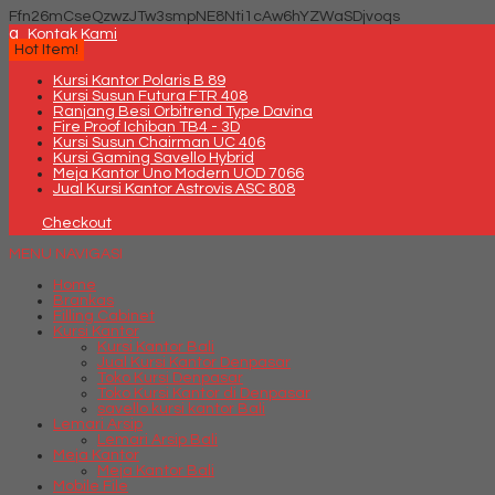
Ffn26mCseQzwzJTw3smpNE8Nti1cAw6hYZWaSDjvoqs
q
Kontak Kami
Hot Item!
Kursi Kantor Polaris B 89
Kursi Susun Futura FTR 408
Ranjang Besi Orbitrend Type Davina
Fire Proof Ichiban TB4 - 3D
Kursi Susun Chairman UC 406
Kursi Gaming Savello Hybrid
Meja Kantor Uno Modern UOD 7066
Jual Kursi Kantor Astrovis ASC 808
Checkout
MENU NAVIGASI
Home
Brankas
Filling Cabinet
Kursi Kantor
Kursi Kantor Bali
Jual Kursi Kantor Denpasar
Toko Kursi Denpasar
Toko Kursi Kantor di Denpasar
savello kursi kantor Bali
Lemari Arsip
Lemari Arsip Bali
Meja Kantor
Meja Kantor Bali
Mobile File