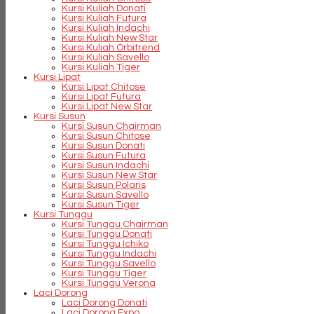
Kursi Kuliah Donati
Kursi Kuliah Futura
Kursi Kuliah Indachi
Kursi Kuliah New Star
Kursi Kuliah Orbitrend
Kursi Kuliah Savello
Kursi Kuliah Tiger
Kursi Lipat
Kursi Lipat Chitose
Kursi Lipat Futura
Kursi Lipat New Star
Kursi Susun
Kursi Susun Chairman
Kursi Susun Chitose
Kursi Susun Donati
Kursi Susun Futura
Kursi Susun Indachi
Kursi Susun New Star
Kursi Susun Polaris
Kursi Susun Savello
Kursi Susun Tiger
Kursi Tunggu
Kursi Tunggu Chairman
Kursi Tunggu Donati
Kursi Tunggu Ichiko
Kursi Tunggu Indachi
Kursi Tunggu Savello
Kursi Tunggu Tiger
Kursi Tunggu Verona
Laci Dorong
Laci Dorong Donati
Laci Dorong Expo