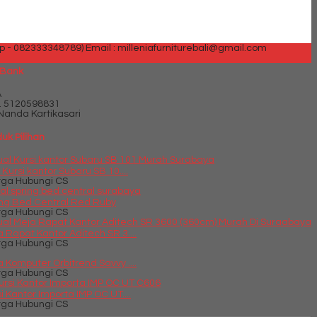
p - 082333348789)
Email : milleniafurniturebali@gmail.com
 Bank
A
.
5120598831
Nanda Kartikasari
uk Pilihan
 Kursi kantor Subaru SB 10....
rga Hubungi CS
ing Bed Central Red Ruby
rga Hubungi CS
 Rapat Kantor Aditech SR 3....
rga Hubungi CS
 Komputer Orbitrend Savvy ....
rga Hubungi CS
i Kantor Importa IMP OC UT....
rga Hubungi CS