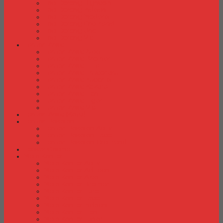
Laci Dorong Highpoint
Laci Dorong Indachi
Laci Dorong Modera
Laci Dorong Orbitrend
Laci Dorong Uno
Laci Dorong Vip
Lemari Arsip
Lemari Arsip Alba
Lemari Arsip Brother
Lemari Arsip Elite
Lemari Arsip Emporium
Lemari Arsip Importa
Lemari Arsip Kozure
Lemari Arsip Lion
Lemari Arsip Tiger
Lemari Arsip Vip
Lemari Arsip (Kayu)
Lemari Pakaian
Lemari Pakaian Activ
Lemari Pakaian Expo
Lemari Pakaian Orbitrend
Locker Cabinet
Meja Kantor
Meja Kantor Activ
Meja Kantor Aditech
Meja Kantor Alba
Meja Kantor Brother
Meja Kantor Euro
Meja Kantor Expo
Meja Kantor Indachi
Meja Kantor Lion
Meja Kantor Lunar