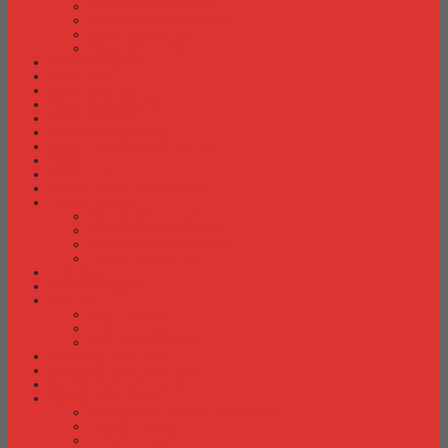
Meja Kantor Modera
Meja Kantor Orbitrend
Meja Kantor Uno
Meja Kantor Vip
Meja Komputer
Meja Lipat
Meja Meeting
Meja Resepsionis
Mesin Absensi
Mesin Hitung Uang
Mesin Penghancur Kertas
Mesin Tik
Mobile File
Papan Tulis / WhiteBoard
Partisi Kantor
Partisi Kantor Donati
Partisi Kantor Indachi
Partisi Kantor Modera
Partisi Kantor Uno
Rak Sepatu
Rak Serbaguna
Rak TV
Rak TV Activ
Rak TV Expo
Rak TV Orbitrend
Ranjang Besi Expo
Ranjang Besi Orbitrend
Spring Bed Comforta
Spring bed Trendy
Spring bed Trendy Exeptional
Trendy Deluxe
Trendy Elegance