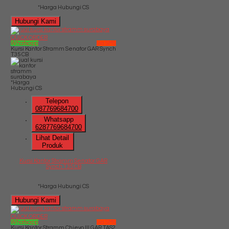
*Harga Hubungi CS
Hubungi Kami
QUICK ORDER
Whatsapp
via SMS
Kursi Kantor Stramm Senator GAR Synch
T35 CB
*Harga
Hubungi CS
Telepon
087769684700
Whatsapp
6287769684700
Lihat Detail
Produk
Kursi Kantor Stramm Senator GAR
Synch T35 CB
*Harga Hubungi CS
Hubungi Kami
QUICK ORDER
Whatsapp
via SMS
Kursi Kantor Stramm Chievo III GAR TAS2