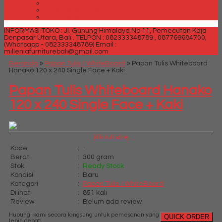
Trendy Golden Latex
Trendy Grand Lux
Trendy Super
INFORMASI TOKO : Jl. Gunung Himalaya No 11, Pemecutan Kaja
Denpasar Utara, Bali .
TELPON : 082333348789 , 087769684700,
(Whatsapp - 082333348789)
Email :
milleniafurniturebali@gmail.com
Beranda
»
Papan Tulis / WhiteBoard
»
Papan Tulis Whiteboard
Hanako 120 x 240 Single Face + Kaki
Papan Tulis Whiteboard Hanako
120 x 240 Single Face + Kaki
klik full size
Kode
:
-
Berat
:
300 gram
Stok
:
Ready Stock
Kondisi
:
Baru
Kategori
:
Papan Tulis / WhiteBoard
Dilihat
:
851 kali
Review
:
Belum ada review
Hubungi kami secara langsung untuk pemesanan yang
QUICK ORDER
lebih cepat!