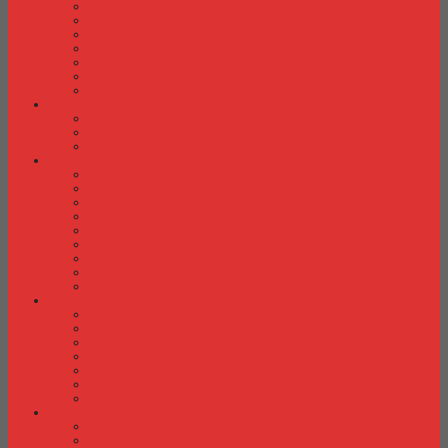
Kursi Kuliah Donati
Kursi Kuliah Futura
Kursi Kuliah Indachi
Kursi Kuliah New Star
Kursi Kuliah Orbitrend
Kursi Kuliah Savello
Kursi Kuliah Tiger
Kursi Lipat
Kursi Lipat Chitose
Kursi Lipat Futura
Kursi Lipat New Star
Kursi Susun
Kursi Susun Chairman
Kursi Susun Chitose
Kursi Susun Donati
Kursi Susun Futura
Kursi Susun Indachi
Kursi Susun New Star
Kursi Susun Polaris
Kursi Susun Savello
Kursi Susun Tiger
Kursi Tunggu
Kursi Tunggu Chairman
Kursi Tunggu Donati
Kursi Tunggu Ichiko
Kursi Tunggu Indachi
Kursi Tunggu Savello
Kursi Tunggu Tiger
Kursi Tunggu Verona
Laci Dorong
Laci Dorong Donati
Laci Dorong Expo