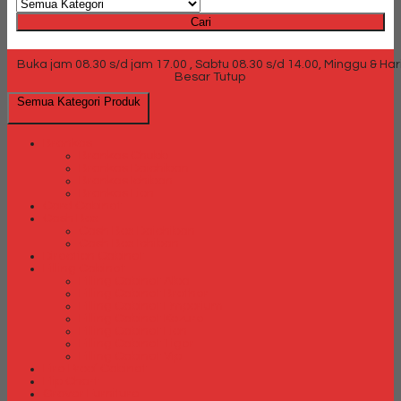
Cari
Buka jam 08.30 s/d jam 17.00 , Sabtu 08.30 s/d 14.00, Minggu & Har
Besar Tutup
Semua Kategori Produk
Brankas
Brankas Chubb
Brankas Daichiban
Brankas Ichiban
Brankas Lion
Card Cabinet
Cash Box
Cash Box Daichiban
Cash Box Ichiban
Direction Cabinet
Filling Cabinet
Filling Cabinet Alba
Filling Cabinet Brother
Filling Cabinet Emporium
Filling Cabinet Kozure
Filling Cabinet Lion
Filling Cabinet Tiger
Filling Cabinet Vip
Fire Proof Cabinet
Flip Chart
Graver Furniture