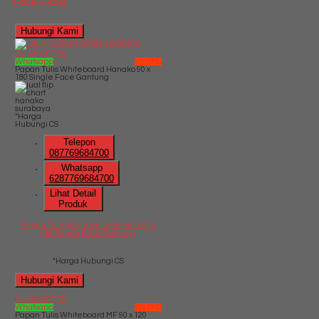
Face + Kaki
Hubungi Kami
QUICK ORDER
Whatsapp
via SMS
Papan Tulis Whiteboard Hanako 90 x
180 Single Face Gantung
*Harga
Hubungi CS
Telepon
087769684700
Whatsapp
6287769684700
Lihat Detail
Produk
Papan Tulis Whiteboard Hanako 90 x
180 Single Face Gantung
*Harga Hubungi CS
Hubungi Kami
QUICK ORDER
Whatsapp
via SMS
Papan Tulis Whiteboard MF 90 x 120