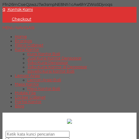
Ffn26mCseQzwzJTw3smpNE8Nti1cAw6hYZWaSDjvoqs
q
Kontak Kami
Checkout
MENU NAVIGASI
Home
Brankas
Filling Cabinet
Kursi Kantor
Kursi Kantor Bali
Jual Kursi Kantor Denpasar
Toko Kursi Denpasar
Toko Kursi Kantor di Denpasar
savello kursi kantor Bali
Lemari Arsip
Lemari Arsip Bali
Meja Kantor
Meja Kantor Bali
Mobile File
Locker Cabinet
Partisi Kantor
Blog