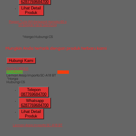
6287769684700
Lihat Detail
Produk
Papan Tulis Whiteboard Hanako 60 x
90 Single Face Gantung
*Harga Hubungi CS
Mungkin Anda tertarik dengan produk terbaru kami
Hubungi Kami
QUICK ORDER
Whatsapp
via SMS
Lemari Arsip Importa SC-A18 BT
*Harga
Hubungi CS
Telepon
087769684700
Whatsapp
6287769684700
Lihat Detail
Produk
Lemari Arsip Importa SC-A18 BT