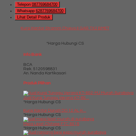
Telepon
087769684700
Whatsapp
6287769684700
Lihat Detail Produk
Kursi Kantor Stramm Chievo II GAR TX2 BMET
*Harga Hubungi CS
Info Bank
BCA
Rek.
5120598831
An. Nanda Kartikasari
Produk Pilihan
Jual Kursi Tunggu Verona KT-60....
*Harga Hubungi CS
Kursi Kantor Donati DO 12 AL H....
*Harga Hubungi CS
Meja Lipat Chitose FTC 6018
*Harga Hubungi CS