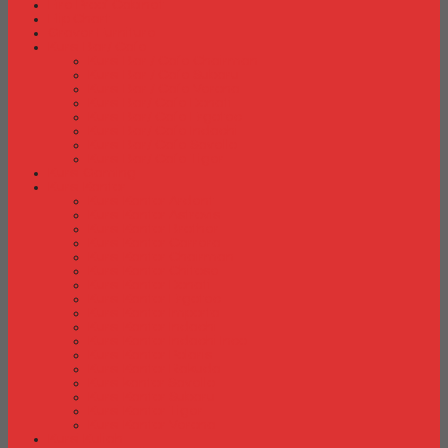
Fire Proof Cabinet
Flip Chart
Graver Furniture
Kursi Bar/ Cafe
Kursi Bar / Cafe Chairman
Kursi Bar / Cafe Subaru
Kursi Bar / Cafe Verona
Kursi Bar/ Cafe Donati
Kursi Bar/ Cafe Ergotec
Kursi Bar/ Cafe Indachi
Kursi Bar/ Cafe Savello
Kursi Bar/ Cafe Tiger
Kursi Gaming
Kursi Kantor
Kursi Kantor Ardent
Kursi Kantor Astrovis
Kursi Kantor Brother
Kursi Kantor Carrera
Kursi Kantor Chairman
Kursi Kantor Chitose
Kursi Kantor Donati
Kursi Kantor Ergotec
Kursi Kantor Importa
Kursi Kantor Indachi
Kursi Kantor Indachi Inco
Kursi Kantor Polaris
Kursi Kantor Rakuda
Kursi kantor Savello
Kursi Kantor Subaru
Kursi Kantor Tiger
Kursi Kantor Verona
Kursi Kuliah