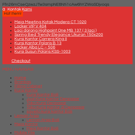
Ffn26mCseQzwzJTw3smpNE8Nti1cAw6hYZWaSDjvoqs
q
Kontak Kami
Hot Item!
Meja Meeting Kotak Modera CT 1020
Locker VIP V 404
Laci dorong Highpoint One MB 137 ( 3 laci )
Spring Bed Trendy Elegance Ukuran 150x200
Kursi Kantor Carrera King II
Kursi Kantor Polaris B 13
Locker Alba LC – 506
Kursi Susun Polaris KSS-1003
Checkout
MENU NAVIGASI
Home
Brankas
Filling Cabinet
Kursi Kantor
Kursi Kantor Bali
Jual Kursi Kantor Denpasar
Toko Kursi Denpasar
Toko Kursi Kantor di Denpasar
savello kursi kantor Bali
Lemari Arsip
Lemari Arsip Bali
Meja Kantor
Meja Kantor Bali
Mobile File