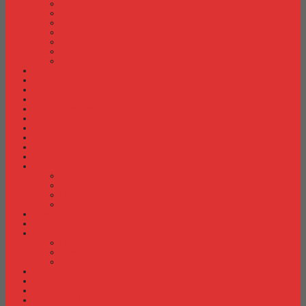
Meja Kantor Indachi
Meja Kantor Lion
Meja Kantor Lunar
Meja Kantor Modera
Meja Kantor Orbitrend
Meja Kantor Uno
Meja Kantor Vip
Meja Komputer
Meja Lipat
Meja Meeting
Meja Resepsionis
Mesin Absensi
Mesin Hitung Uang
Mesin Penghancur Kertas
Mesin Tik
Mobile File
Papan Tulis / WhiteBoard
Partisi Kantor
Partisi Kantor Donati
Partisi Kantor Indachi
Partisi Kantor Modera
Partisi Kantor Uno
Rak Sepatu
Rak Serbaguna
Rak TV
Rak TV Activ
Rak TV Expo
Rak TV Orbitrend
Ranjang Besi Expo
Ranjang Besi Orbitrend
Spring Bed Comforta
Spring bed Trendy