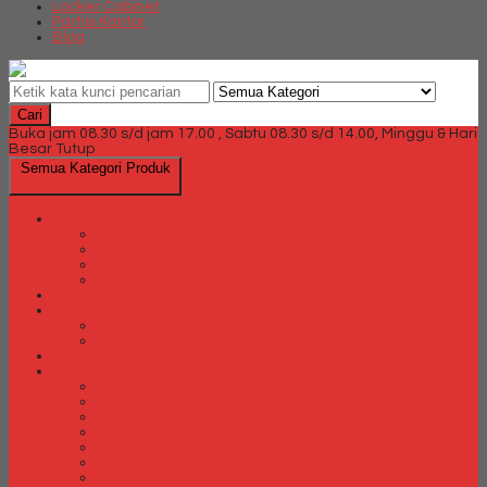
Locker Cabinet
Partisi Kantor
Blog
Cari
Buka jam 08.30 s/d jam 17.00 , Sabtu 08.30 s/d 14.00, Minggu & Hari
Besar Tutup
Semua Kategori Produk
Brankas
Brankas Chubb
Brankas Daichiban
Brankas Ichiban
Brankas Lion
Card Cabinet
Cash Box
Cash Box Daichiban
Cash Box Ichiban
Direction Cabinet
Filling Cabinet
Filling Cabinet Alba
Filling Cabinet Brother
Filling Cabinet Emporium
Filling Cabinet Kozure
Filling Cabinet Lion
Filling Cabinet Tiger
Filling Cabinet Vip