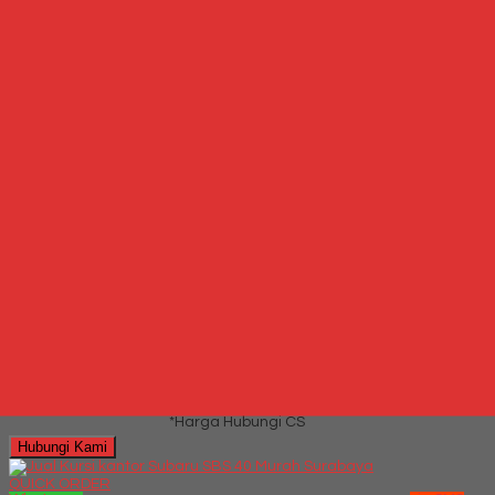
Whatsapp
6287769684700
Lihat Detail Produk
Jual Kursi kantor Subaru Boss XL
*Harga Hubungi CS
Hubungi Kami
QUICK ORDER
Whatsapp
via SMS
Jual Kursi Kantor Rakuda KP 795 DW
*Harga
Hubungi CS
Telepon
087769684700
Whatsapp
6287769684700
Lihat Detail Produk
Jual Kursi Kantor Rakuda KP 795 DW
*Harga Hubungi CS
Hubungi Kami
QUICK ORDER