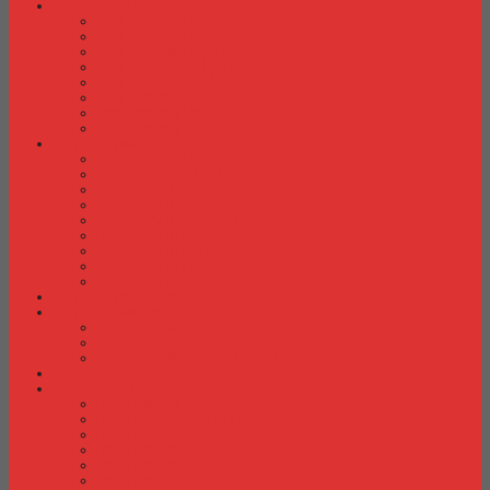
Laci Dorong
Laci Dorong Donati
Laci Dorong Expo
Laci Dorong Highpoint
Laci Dorong Indachi
Laci Dorong Modera
Laci Dorong Orbitrend
Laci Dorong Uno
Laci Dorong Vip
Lemari Arsip
Lemari Arsip Alba
Lemari Arsip Brother
Lemari Arsip Elite
Lemari Arsip Emporium
Lemari Arsip Importa
Lemari Arsip Kozure
Lemari Arsip Lion
Lemari Arsip Tiger
Lemari Arsip Vip
Lemari Arsip (Kayu)
Lemari Pakaian
Lemari Pakaian Activ
Lemari Pakaian Expo
Lemari Pakaian Orbitrend
Locker Cabinet
Meja Kantor
Meja Kantor Activ
Meja Kantor Aditech
Meja Kantor Alba
Meja Kantor Brother
Meja Kantor Euro
Meja Kantor Expo