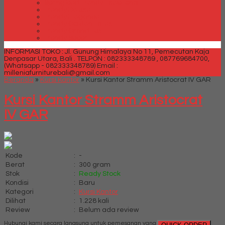
Spring bed Trendy Exeptional
Trendy Deluxe
Trendy Elegance
Trendy Golden Latex
Trendy Grand Lux
Trendy Super
INFORMASI TOKO : Jl. Gunung Himalaya No 11, Pemecutan Kaja
Denpasar Utara, Bali .
TELPON : 082333348789 , 087769684700,
(Whatsapp - 082333348789)
Email :
milleniafurniturebali@gmail.com
Beranda
»
Kursi Kantor
»
Kursi Kantor Stramm Aristocrat IV GAR
Kursi Kantor Stramm Aristocrat
IV GAR
Kode
:
-
Berat
:
300 gram
Stok
:
Ready Stock
Kondisi
:
Baru
Kategori
:
Kursi Kantor
Dilihat
:
1.228 kali
Review
:
Belum ada review
Hubungi kami secara langsung untuk pemesanan yang