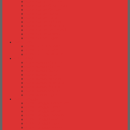
Kursi Kuliah Brother
Kursi Kuliah Chairman
Kursi Kuliah Chitose
Kursi Kuliah Donati
Kursi Kuliah Futura
Kursi Kuliah Indachi
Kursi Kuliah New Star
Kursi Kuliah Orbitrend
Kursi Kuliah Savello
Kursi Kuliah Tiger
Kursi Lipat
Kursi Lipat Chitose
Kursi Lipat Futura
Kursi Lipat New Star
Kursi Susun
Kursi Susun Chairman
Kursi Susun Chitose
Kursi Susun Donati
Kursi Susun Futura
Kursi Susun Indachi
Kursi Susun New Star
Kursi Susun Polaris
Kursi Susun Savello
Kursi Susun Tiger
Kursi Tunggu
Kursi Tunggu Chairman
Kursi Tunggu Donati
Kursi Tunggu Ichiko
Kursi Tunggu Indachi
Kursi Tunggu Savello
Kursi Tunggu Tiger
Kursi Tunggu Verona