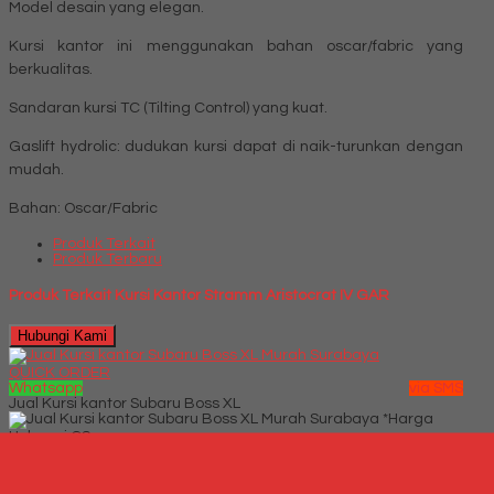
Model desain yang elegan.
Kursi kantor ini menggunakan bahan oscar/fabric yang
berkualitas.
Sandaran kursi TC (Tilting Control) yang kuat.
Gaslift hydrolic: dudukan kursi dapat di naik-turunkan dengan
mudah.
Bahan: Oscar/Fabric
Produk Terkait
Produk Terbaru
Produk Terkait Kursi Kantor Stramm Aristocrat IV GAR
Hubungi Kami
QUICK ORDER
Whatsapp
via SMS
Jual Kursi kantor Subaru Boss XL
*Harga
Hubungi CS
Telepon
087769684700