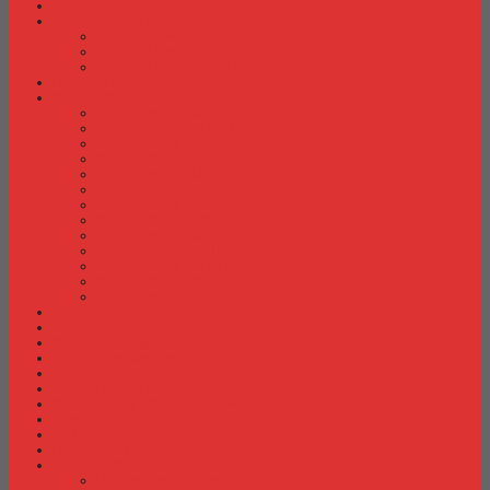
Lemari Arsip (Kayu)
Lemari Pakaian
Lemari Pakaian Activ
Lemari Pakaian Expo
Lemari Pakaian Orbitrend
Locker Cabinet
Meja Kantor
Meja Kantor Activ
Meja Kantor Aditech
Meja Kantor Alba
Meja Kantor Brother
Meja Kantor Euro
Meja Kantor Expo
Meja Kantor Indachi
Meja Kantor Lion
Meja Kantor Lunar
Meja Kantor Modera
Meja Kantor Orbitrend
Meja Kantor Uno
Meja Kantor Vip
Meja Komputer
Meja Lipat
Meja Meeting
Meja Resepsionis
Mesin Absensi
Mesin Hitung Uang
Mesin Penghancur Kertas
Mesin Tik
Mobile File
Papan Tulis / WhiteBoard
Partisi Kantor
Partisi Kantor Donati