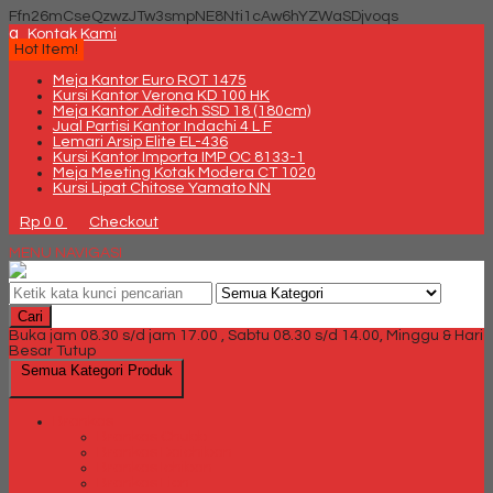
Ffn26mCseQzwzJTw3smpNE8Nti1cAw6hYZWaSDjvoqs
q
Kontak Kami
Hot Item!
Meja Kantor Euro ROT 1475
Kursi Kantor Verona KD 100 HK
Meja Kantor Aditech SSD 18 (180cm)
Jual Partisi Kantor Indachi 4 L F
Lemari Arsip Elite EL-436
Kursi Kantor Importa IMP OC 8133-1
Meja Meeting Kotak Modera CT 1020
Kursi Lipat Chitose Yamato NN
Rp 0
0
Checkout
MENU NAVIGASI
Cari
Buka jam 08.30 s/d jam 17.00 , Sabtu 08.30 s/d 14.00, Minggu & Hari
Besar Tutup
Semua Kategori Produk
Brankas
Brankas Chubb
Brankas Daichiban
Brankas Ichiban
Brankas Lion