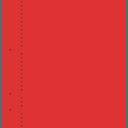
Kursi Kantor Chitose
Kursi Kantor Donati
Kursi Kantor Ergotec
Kursi Kantor Importa
Kursi Kantor Indachi
Kursi Kantor Indachi Inco
Kursi Kantor Polaris
Kursi Kantor Rakuda
Kursi kantor Savello
Kursi Kantor Subaru
Kursi Kantor Tiger
Kursi Kantor Verona
Kursi Kuliah
Kursi Kuliah Brother
Kursi Kuliah Chairman
Kursi Kuliah Chitose
Kursi Kuliah Donati
Kursi Kuliah Futura
Kursi Kuliah Indachi
Kursi Kuliah New Star
Kursi Kuliah Orbitrend
Kursi Kuliah Savello
Kursi Kuliah Tiger
Kursi Lipat
Kursi Lipat Chitose
Kursi Lipat Futura
Kursi Lipat New Star
Kursi Susun
Kursi Susun Chairman
Kursi Susun Chitose
Kursi Susun Donati
Kursi Susun Futura