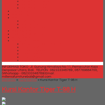
Partisi Kantor Indachi
Partisi Kantor Modera
Partisi Kantor Uno
Rak Sepatu
Rak Serbaguna
Rak TV
Rak TV Activ
Rak TV Expo
Rak TV Orbitrend
Ranjang Besi Expo
Ranjang Besi Orbitrend
Spring Bed Comforta
Spring bed Trendy
Spring bed Trendy Exeptional
Trendy Deluxe
Trendy Elegance
Trendy Golden Latex
Trendy Grand Lux
Trendy Super
INFORMASI TOKO : Jl. Gunung Himalaya No 11, Pemecutan Kaja
Denpasar Utara, Bali .
TELPON : 082333348789 , 087769684700,
(Whatsapp - 082333348789)
Email :
milleniafurniturebali@gmail.com
Beranda
»
Kursi Kantor
»
Kursi Kantor Tiger T-98 H
Kursi Kantor Tiger T-98 H