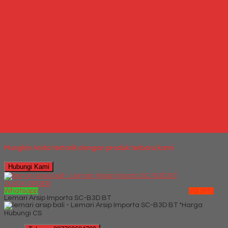
Hubungi Kami
QUICK ORDER
Whatsapp
via SMS
Jual Kursi Kantor Rakuda RK 755
*Harga
Hubungi CS
Telepon
087769684700
Whatsapp
6287769684700
Lihat Detail Produk
Jual Kursi Kantor Rakuda RK 755
*Harga Hubungi CS
Mungkin Anda tertarik dengan produk terbaru kami
Hubungi Kami
QUICK ORDER
Whatsapp
via SMS
Lemari Arsip Importa SC-B3D BT
*Harga
Hubungi CS