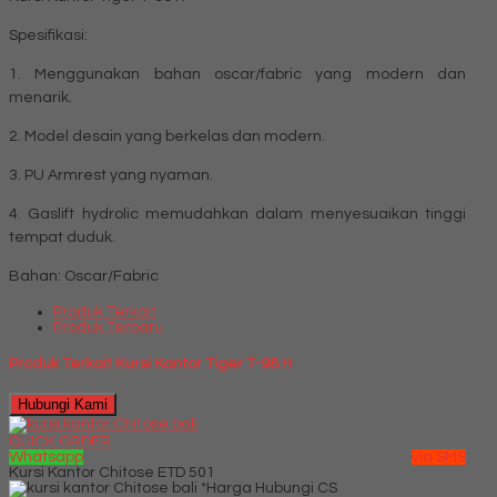
Spesifikasi:
1. Menggunakan bahan oscar/fabric yang modern dan
menarik.
2. Model desain yang berkelas dan modern.
3. PU Armrest yang nyaman.
4. Gaslift hydrolic memudahkan dalam menyesuaikan tinggi
tempat duduk.
Bahan: Oscar/Fabric
Produk Terkait
Produk Terbaru
Produk Terkait Kursi Kantor Tiger T-98 H
Hubungi Kami
QUICK ORDER
Whatsapp
via SMS
Kursi Kantor Chitose ETD 501
*Harga Hubungi CS