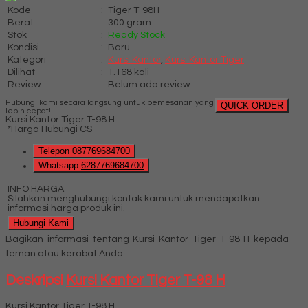
Kode
:
Tiger T-98H
Berat
:
300 gram
Stok
:
Ready Stock
Kondisi
:
Baru
Kategori
:
Kursi Kantor
,
Kursi Kantor Tiger
Dilihat
:
1.168 kali
Review
:
Belum ada review
Hubungi kami secara langsung untuk pemesanan yang
QUICK ORDER
lebih cepat!
Kursi Kantor Tiger T-98 H
*Harga Hubungi CS
Telepon
087769684700
Whatsapp
6287769684700
INFO HARGA
Silahkan menghubungi kontak kami untuk mendapatkan
informasi harga produk ini.
Hubungi Kami
Bagikan informasi tentang
Kursi Kantor Tiger T-98 H
kepada
teman atau kerabat Anda.
Deskripsi
Kursi Kantor Tiger T-98 H
Kursi Kantor Tiger T-98 H