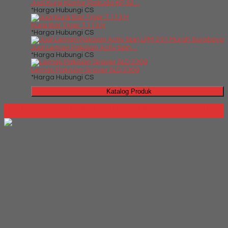
Jual Kursi Kantor Rakuda KP 32....
*Harga Hubungi CS
Kursi Bar Tiger T 113 H
*Harga Hubungi CS
Jual Lemari Pakaian Activ Spin....
*Harga Hubungi CS
Lemari Pakaian Graver SLD 2309
*Harga Hubungi CS
Katalog Produk
Millenia Furniture Bali - Situs Jual Meja Kursi Kantor Termurah di
Bali | Milleniafurniturebali.com