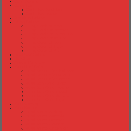
Card Cabinet
Cash Box
Cash Box Daichiban
Cash Box Ichiban
Direction Cabinet
Filling Cabinet
Filling Cabinet Alba
Filling Cabinet Brother
Filling Cabinet Emporium
Filling Cabinet Kozure
Filling Cabinet Lion
Filling Cabinet Tiger
Filling Cabinet Vip
Fire Proof Cabinet
Flip Chart
Graver Furniture
Kursi Bar/ Cafe
Kursi Bar / Cafe Chairman
Kursi Bar / Cafe Subaru
Kursi Bar / Cafe Verona
Kursi Bar/ Cafe Donati
Kursi Bar/ Cafe Ergotec
Kursi Bar/ Cafe Indachi
Kursi Bar/ Cafe Savello
Kursi Bar/ Cafe Tiger
Kursi Gaming
Kursi Kantor
Kursi Kantor Ardent
Kursi Kantor Astrovis
Kursi Kantor Brother
Kursi Kantor Carrera
Kursi Kantor Chairman