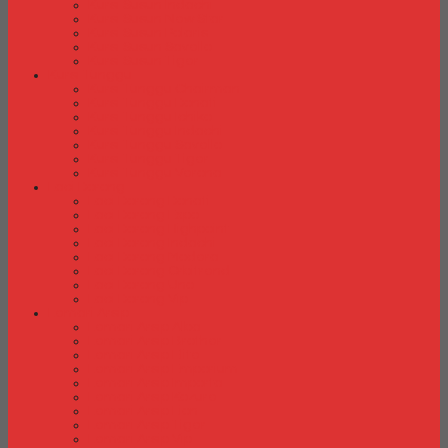
Kursi Susun Indachi
Kursi Susun New Star
Kursi Susun Polaris
Kursi Susun Savello
Kursi Susun Tiger
Kursi Tunggu
Kursi Tunggu Chairman
Kursi Tunggu Donati
Kursi Tunggu Ichiko
Kursi Tunggu Indachi
Kursi Tunggu Savello
Kursi Tunggu Tiger
Kursi Tunggu Verona
Laci Dorong
Laci Dorong Donati
Laci Dorong Expo
Laci Dorong Highpoint
Laci Dorong Indachi
Laci Dorong Modera
Laci Dorong Orbitrend
Laci Dorong Uno
Laci Dorong Vip
Lemari Arsip
Lemari Arsip Alba
Lemari Arsip Brother
Lemari Arsip Elite
Lemari Arsip Emporium
Lemari Arsip Importa
Lemari Arsip Kozure
Lemari Arsip Lion
Lemari Arsip Tiger
Lemari Arsip Vip