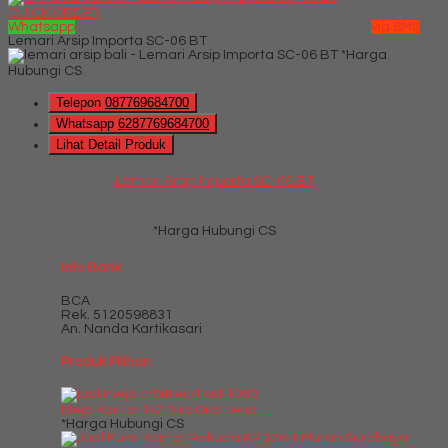
QUICK ORDER
Whatsapp
via SMS
Lemari Arsip Importa SC-06 BT
*Harga
Hubungi CS
Telepon
087769684700
Whatsapp
6287769684700
Lihat Detail Produk
Lemari Arsip Importa SC-06 BT
*Harga Hubungi CS
Info Bank
BCA
Rek.
5120598831
An. Nanda Kartikasari
Produk Pilihan
Meja Kantor 1/2 Biro Orbitrend....
*Harga Hubungi CS