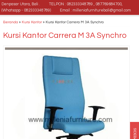
Denpasar Utara, Bali .
TELPON : 082333348789 , 087769684700,
(Whatsapp - 082333348789)
Email : milleniafurniturebali@gmail.com
Beranda
»
Kursi Kantor
»
Kursi Kantor Carrera M 3A Synchro
Kursi Kantor Carrera M 3A Synchro
SIDEBAR