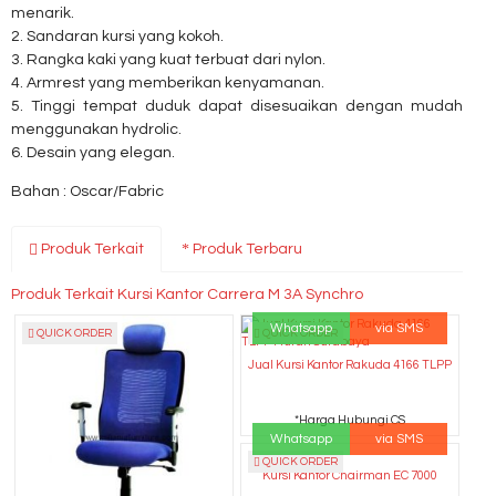
menarik.
2. Sandaran kursi yang kokoh.
3. Rangka kaki yang kuat terbuat dari nylon.
4. Armrest yang memberikan kenyamanan.
5. Tinggi tempat duduk dapat disesuaikan dengan mudah
menggunakan hydrolic.
6. Desain yang elegan.
Bahan : Oscar/Fabric
Produk Terkait
Produk Terbaru
Produk Terkait Kursi Kantor Carrera M 3A Synchro
Whatsapp
via SMS
QUICK ORDER
QUICK ORDER
Jual Kursi Kantor Rakuda 4166 TLPP
*Harga Hubungi CS
Whatsapp
via SMS
QUICK ORDER
Kursi Kantor Chairman EC 7000