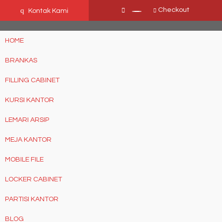
Ffn26mCseQzwzJTw3smpNE8Nti1cAw6hYZWaSDjvoqs
q
Checkout
Kontak Kami
HOME
BRANKAS
FILLING CABINET
KURSI KANTOR
LEMARI ARSIP
MEJA KANTOR
MOBILE FILE
LOCKER CABINET
PARTISI KANTOR
BLOG